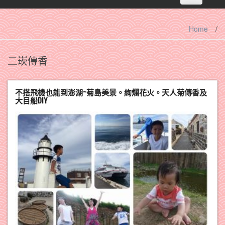
navigation
Home
/
二崁傳香
不搭飛機也能到澎湖~菊島美景。絢爛花火。天人菊傳香及
大目船DIY