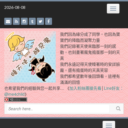
Skip
2026-08-08
Toggle
to
navigatio
content
我們因為緣分成了同學，也因為寶
寶們的降臨而凝聚力量
我們記錄著天使來臨那一刻的感
動，也刻畫著魔鬼搗蛋那一刻的天
真
我們永遠記得天使睡著時的安詳臉
龐，還有搗蛋時的天真笑容
我們都希望數年後回頭看，這裡有
滿滿的回憶
也希望我們的經驗與您一起共享… 《
加入粉絲團搶先看
│
Line好友：
@me4child
》
Toggle