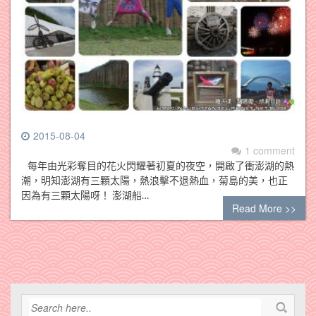
2015-08-04
1 comment
每年由光彩奪目的花火閃耀著初夏的夜空，開啟了衝澎湖的熱
潮，明知澎湖有三顆太陽，熱浪擊不退熱血，菊島的美，也正
因為有三顆太陽呀！ 澎湖船…
Read More >>