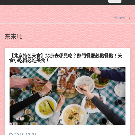
navigation
Home
/
东来顺
【北京特色美食】北京去哪兒吃？熱門餐廳必點餐點！美
食小吃街必吃美食！
2018-12-21