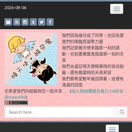
Skip
2026-08-06
Toggle
to
navigatio
content
我們因為緣分成了同學，也因為寶
寶們的降臨而凝聚力量
我們記錄著天使來臨那一刻的感
動，也刻畫著魔鬼搗蛋那一刻的天
真
我們永遠記得天使睡著時的安詳臉
龐，還有搗蛋時的天真笑容
我們都希望數年後回頭看，這裡有
滿滿的回憶
也希望我們的經驗與您一起共享… 《
加入粉絲團搶先看
│
Line好友：
@me4child
》
Toggle