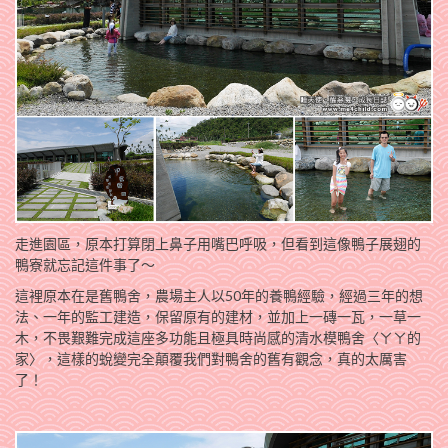
走進園區，原本打算閉上鼻子用嘴巴呼吸，但看到這像鴨子展翅的
鴨寮就忘記這件事了～
這裡原本在是舊鴨舍，農場主人以50年的養鴨經驗，經過三年的想
法、一年的監工建造，保留原有的建材，並加上一磚一瓦，一草一
木，不畏艱難完成這座多功能且極具時尚感的清水模鴨舍〈ㄚㄚ的
家〉，這樣的蛻變完全顛覆我們對鴨舍的舊有觀念，真的太厲害
了！