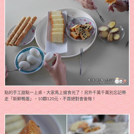
點的手工甜點一上桌，大家馬上搶食光了！另外千萬千萬別忘記帶
走「新鮮鴨蛋」，10顆120元，不買絕對會後悔！