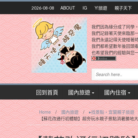
Skip
ABOUT
IG
Y!旅遊
親子天下
2026-08-08
to
content
我們因為緣分成了同學
我們記錄著天使來臨那
我們永遠記得天使睡著
我們都希望數年後回頭
也希望我們的經驗與您一
回到首頁
國內旅遊
國內住宿
Home
/
國內旅遊
/
▸找景點‧宜蘭親子旅遊
【蘇花改通行初體驗】超夯玩水親子景點消暑勝地大