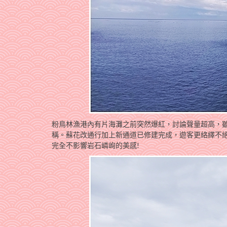
粉鳥林漁港內有片海灘之前突然爆紅，討論聲量超高，雖
稱。蘇花改通行加上新通道已修建完成，遊客更絡繹不
完全不影響岩石嶙峋的美感!