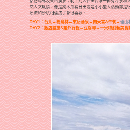
括粉鳥林及東岳湧泉；晚上則入住全台唯一擁有冷泉和
然人文風情，像是獨木舟看日出或是小小獵人活動都是
溪流和沙坑相信孩子會很喜歡。
DAY1：台北→粉鳥林→東岳湧泉→南天宮&午餐→
瓏山
DAY2：飯店設施&館外行程→豆腐岬→一米特創藝美食