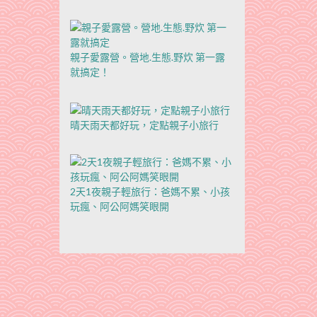
親子愛露營。營地.生態.野炊 第一露
就搞定！
晴天雨天都好玩，定點親子小旅行
2天1夜親子輕旅行：爸媽不累、小孩
玩瘋、阿公阿媽笑眼開