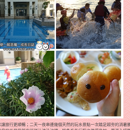
以讓旅行更順暢；二天一夜串連幾個天然的玩水景點一次踏足超夯的消暑