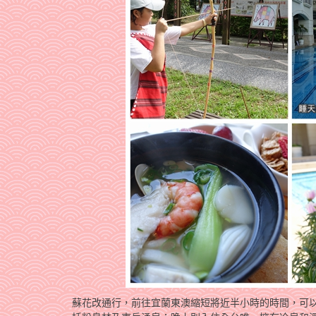
蘇花改通行，前往宜蘭東澳縮短將近半小時的時間，可