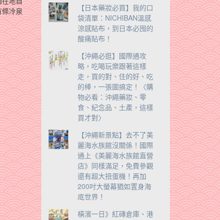
觸在地自
【日本藥妝必買】我的口
有條冷泉
袋清單：NICHIBAN溫感
涼感貼布，到日本必囤的
酸痛貼布！
【沖繩必逛】國際通攻
略，吃喝玩樂跟著這樣
走，買的對、住的好、吃
的棒，一張圖搞定！〈購
物必看：沖繩藥妝、零
食、紀念品、土產，這樣
買才對〉
【沖繩新景點】去不了美
麗海水族館沒關係！國際
通上《美麗海水族館直營
店》同樣滿足，免費參觀
還有超大扭蛋機！再加
200吋大螢幕猶如置身海
底世界！
橫濱一日》紅磚倉庫、港