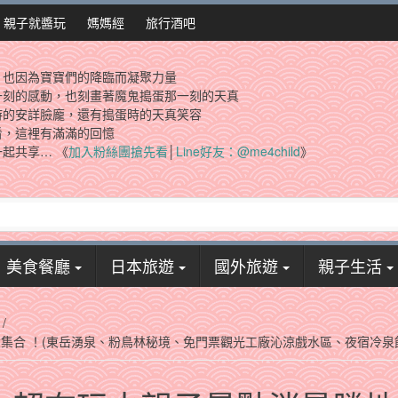
親子就醬玩
媽媽經
旅行酒吧
，也因為寶寶們的降臨而凝聚力量
一刻的感動，也刻畫著魔鬼搗蛋那一刻的天真
時的安詳臉龐，還有搗蛋時的天真笑容
看，這裡有滿滿的回憶
起共享… 《
加入粉絲團搶先看
│
Line好友：@me4child
》
美食餐廳
日本旅遊
國外旅遊
親子生活
/
集合 ！(東岳湧泉、粉鳥林秘境、免門票觀光工廠沁涼戲水區、夜宿冷泉