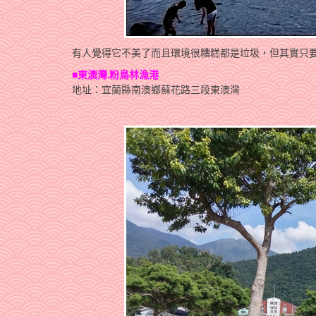
有人覺得它不美了而且環境很糟糕都是垃圾，但其實只要
■
東澳灣.粉鳥林漁港
地址：宜蘭縣南澳鄉蘇花路三段東澳灣