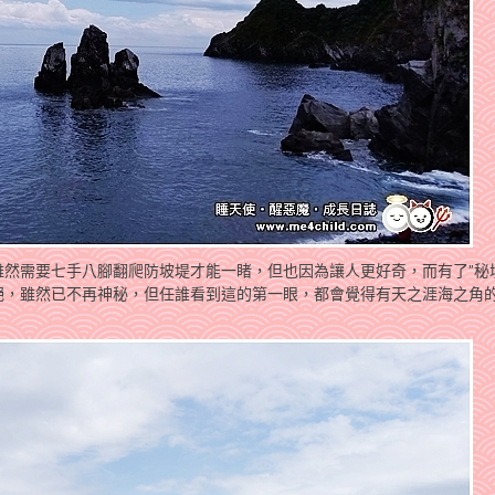
然需要七手八腳翻爬防坡堤才能一睹，但也因為讓人更好奇，而有了”秘
絕，雖然已不再神秘，但任誰看到這的第一眼，都會覺得有天之涯海之角