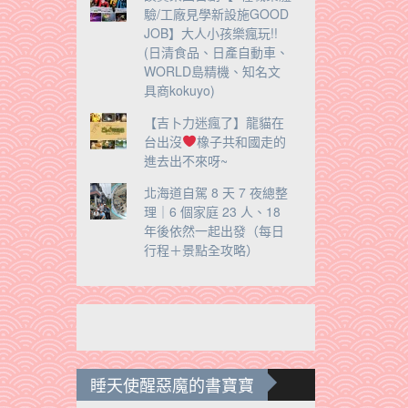
驗/工廠見學新設施GOOD
JOB】大人小孩樂瘋玩!!
(日清食品、日產自動車、
WORLD島精機、知名文
具商kokuyo)
【吉卜力迷瘋了】龍貓在
台出沒
橡子共和國走的
進去出不來呀~
北海道自駕 8 天 7 夜總整
理｜6 個家庭 23 人、18
年後依然一起出發（每日
行程＋景點全攻略）
睡天使醒惡魔的書寶寶