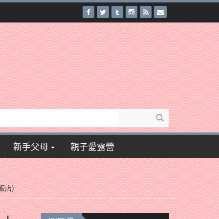
新手父母
親子愛露營
飯店)