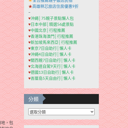
全台推薦親子飯店民宿
★
高雄秝芯旅店住房優惠9折
–
♥
沖繩│75親子景點懶人包
♥
日本中部│精選56處景點
♥
中國北京│行程推薦
♥
香港珠海澳門│行程推薦
♥
新加坡馬來西亞│行程推薦
♥
東京7日自助行│懶人卡
♥
沖繩4日自助行│懶人卡
♥
關西親7日自助行│懶人卡
♥
北海道自駕9天行│懶人卡
♥
德國13日自助行│懶人卡
♥
峇厘島5天自由行│懶人卡
分類
分
類
勝地，包