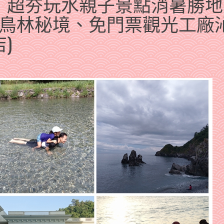
】超夯玩水親子景點消暑勝地
粉鳥林秘境、免門票觀光工廠
)