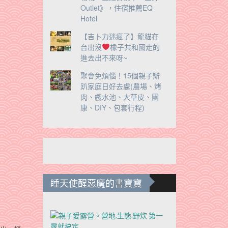
Outlet》，住宿推薦EQ
Hotel
【吉卜力迷瘋了】龍貓在
台出沒
橡子共和國走的
進去出不來呀~
聚會免煩惱！15個親子辦
趴家庭日好去處(農場、烤
肉、戲水池、大草皮、團
康、DIY、包套行程)
睡天使醒惡魔的書寶寶