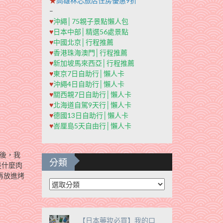
★
高雄秝芯旅店住房優惠9折
–
♥
沖繩│75親子景點懶人包
♥
日本中部│精選56處景點
♥
中國北京│行程推薦
♥
香港珠海澳門│行程推薦
♥
新加坡馬來西亞│行程推薦
♥
東京7日自助行│懶人卡
♥
沖繩4日自助行│懶人卡
♥
關西親7日自助行│懶人卡
♥
北海道自駕9天行│懶人卡
♥
德國13日自助行│懶人卡
♥
峇厘島5天自由行│懶人卡
)後，我
分類
是什麼肉
再放進烤
分
類
【日本藥妝必買】我的口