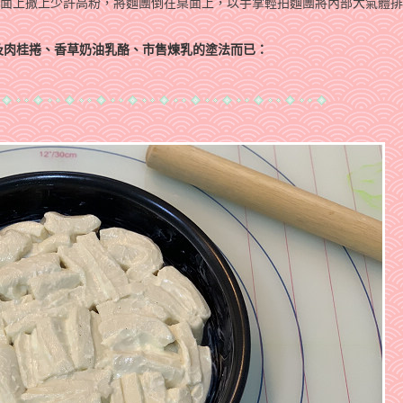
作桌面上撒上少許高粉，將麵團倒在桌面上，以手掌輕拍麵團將內部大氣體
及肉桂捲、香草奶油乳酪、市售煉乳的塗法而已：