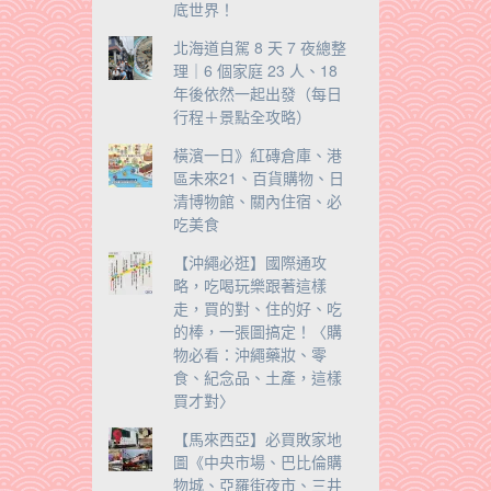
底世界！
北海道自駕 8 天 7 夜總整
理｜6 個家庭 23 人、18
年後依然一起出發（每日
行程＋景點全攻略）
橫濱一日》紅磚倉庫、港
區未來21、百貨購物、日
清博物館、關內住宿、必
吃美食
【沖繩必逛】國際通攻
略，吃喝玩樂跟著這樣
走，買的對、住的好、吃
的棒，一張圖搞定！〈購
物必看：沖繩藥妝、零
食、紀念品、土產，這樣
買才對〉
【馬來西亞】必買敗家地
圖《中央市場、巴比倫購
物城、亞羅街夜市、三井