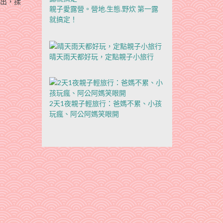
排出，揉
親子愛露營。營地.生態.野炊 第一露
就搞定！
晴天雨天都好玩，定點親子小旅行
2天1夜親子輕旅行：爸媽不累、小孩
玩瘋、阿公阿媽笑眼開