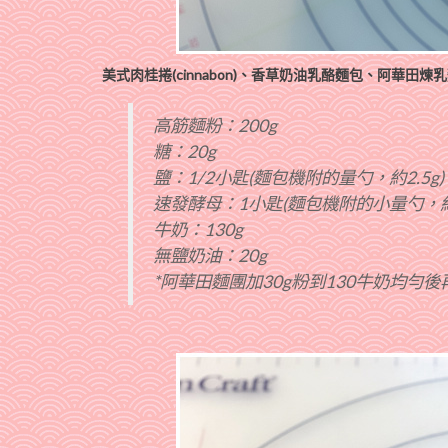
美式肉桂捲(cinnabon)、香草奶油乳酪麵包、阿華田
高筋麵粉：200g
糖：20g
鹽：1/2小匙(麵包機附的量勺，約2.5g)
速發酵母：1小匙(麵包機附的小量勺，約2
牛奶：130g
無鹽奶油：20g
*阿華田麵團加30g粉到130牛奶均勻後