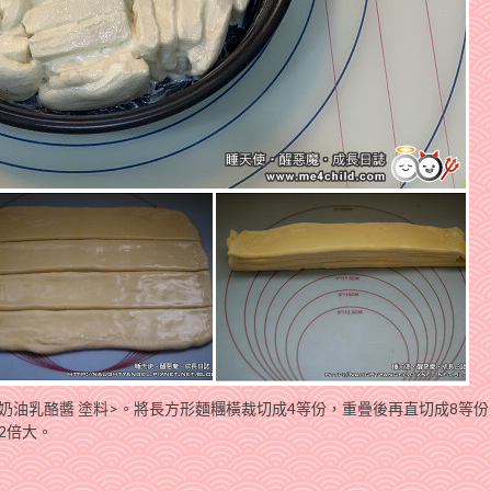
奶油乳酪醬 塗料>。將長方形麵糰橫裁切成4等份，重疊後再直切成8等份
2倍大。