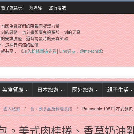
親子就醬玩
媽媽經
旅行酒吧
，也因為寶寶們的降臨而凝聚力量
一刻的感動，也刻畫著魔鬼搗蛋那一刻的天真
時的安詳臉龐，還有搗蛋時的天真笑容
看，這裡有滿滿的回憶
起共享… 《
加入粉絲團搶先看
│
Line好友：@me4child
》
美食餐廳
日本旅遊
國外旅遊
親子生活
國內旅遊
/
食‧副食品及料理食譜
/
Panasonic 105T
T║花式麵包。美式肉桂捲、香草奶油