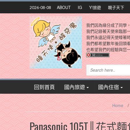
Skip
ABOUT
IG
Y!旅遊
親子天下
2026-08-08
to
content
我們因為緣分成了同學
我們記錄著天使來臨那
我們永遠記得天使睡著
我們都希望數年後回頭
也希望我們的經驗與您一
回到首頁
國內旅遊
國內住宿
Home
/
Panasonic 105