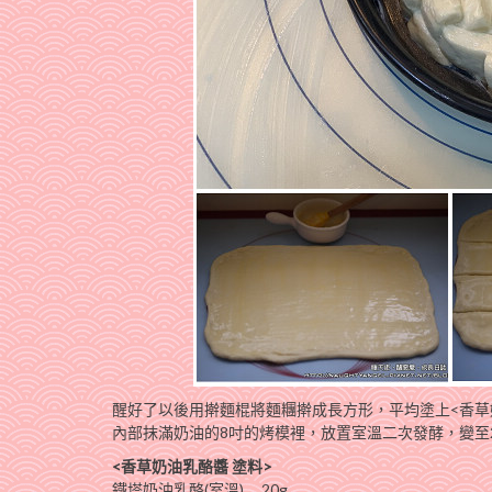
醒好了以後用擀麵棍將麵糰擀成長方形，平均塗上<香草
內部抹滿奶油的8吋的烤模裡，放置室溫二次發酵，變至
<香草奶油乳酪醬 塗料>
鐵塔奶油乳酪(室溫)…..20g