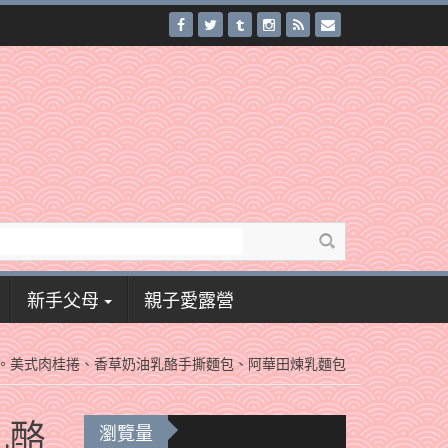
新手父母
親子愛露營
║花式麵包。美式肉桂捲、香草奶油乳酪手撕麵包、阿華田煉乳麵包
乳酪
瀏覽量