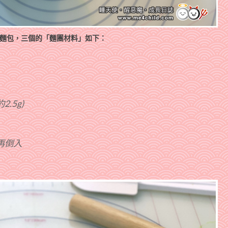
煉乳麵包，三個的「麵團材料」如下：
.5g)
再倒入