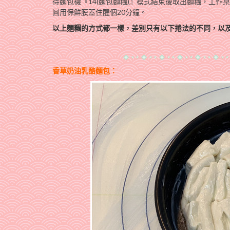
待麵包機『14(麵包麵糰)』模式結束後取出麵糰，工
圓用保鮮膜蓋住醒個20分鐘。
以上麵糰的方式都一樣，差別只有以下捲法的不同，以
香草奶油乳酪麵包：