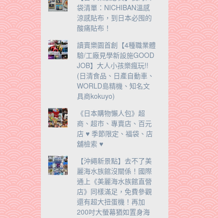
袋清單：NICHIBAN溫感
涼感貼布，到日本必囤的
酸痛貼布！
讀賣樂園首創【4種職業體
驗/工廠見學新設施GOOD
JOB】大人小孩樂瘋玩!!
(日清食品、日產自動車、
WORLD島精機、知名文
具商kokuyo)
《日本購物懶人包》超
商、超市、專賣店、百元
店 ♥ 季節限定、福袋、店
舖檢索 ♥
【沖繩新景點】去不了美
麗海水族館沒關係！國際
通上《美麗海水族館直營
店》同樣滿足，免費參觀
還有超大扭蛋機！再加
200吋大螢幕猶如置身海