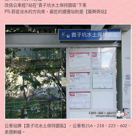
改搭公車經7站在”貴子坑水土保持園區”下車
PS.若從淡水的方向來，最近的捷運站則是【復興崗站】
公車站牌【貴子坑水土保持園區】，公車有216、218、223、602、
承德幹線。