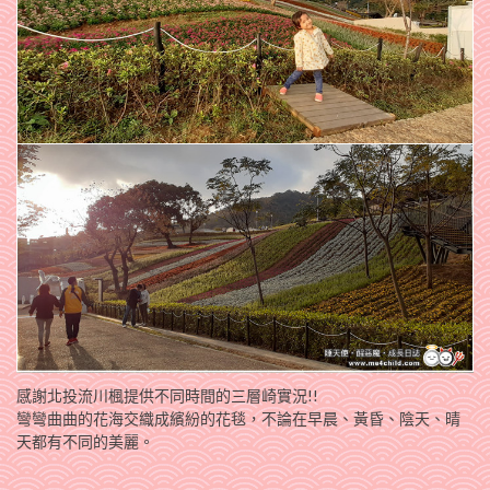
感謝北投流川楓提供不同時間的三層崎實況!!
彎彎曲曲的花海交織成繽紛的花毯，不論在早晨、黃昏、陰天、晴
天都有不同的美麗。