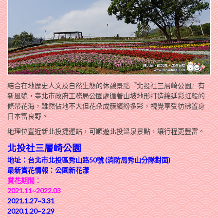
結合在地歷史人文及自然生態的休憩景點『北投社三層崎公園』有
新風貌，臺北市政府工務局公園處循著山坡地形打造綿延彩虹般的
條帶花海，雖然佔地不大但花朵成簇繽紛多彩，視覺享受彷彿置身
日本富良野。
地理位置近新北投捷運站，可順遊北投溫泉景點，讓行程更豐富。
北投社三層崎公園
地址：台北市北投區秀山路50號 (消防局秀山分隊對面)
最新賞花情報：
公園新花漾
賞花期間：
2021.11~2022.03
2021.1.27~3.31
2020.1.20~2.29