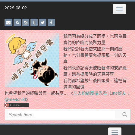
Skip
2026-08-09
Toggle
to
navigatio
content
我們因為緣分成了同學，也因為寶
寶們的降臨而凝聚力量
我們記錄著天使來臨那一刻的感
動，也刻畫著魔鬼搗蛋那一刻的天
真
我們永遠記得天使睡著時的安詳臉
龐，還有搗蛋時的天真笑容
我們都希望數年後回頭看，這裡有
滿滿的回憶
也希望我們的經驗與您一起共享… 《
加入粉絲團搶先看
│
Line好友：
@me4child
》
Toggle