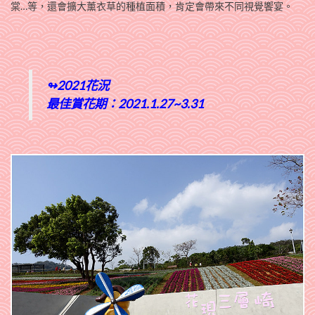
棠…等，還會擴大薰衣草的種植面積，肯定會帶來不同視覺饗宴。
↬2021花況
最佳賞花期：2021.1.27~3.31