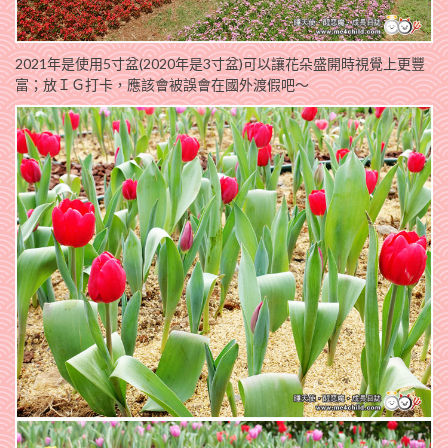
2021年是使用5寸盆(2020年是3寸盆)可以讓花朵盛開時視覺上更豐
富；放ＩＧ打卡，應該會被誤會在國外渡假吧～