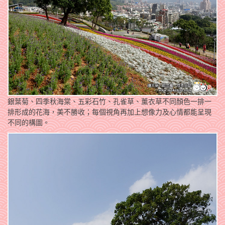
銀葉菊、四季秋海棠、五彩石竹、孔雀草、薰衣草不同顏色一排一
排形成的花海，美不勝收；每個視角再加上想像力及心情都能呈現
不同的構圖。