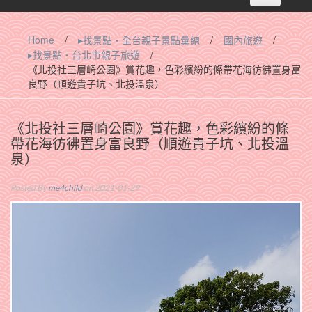
navigation
Home
/
▸找景點‧全台親子景點彙總
/
國內旅遊
/
▸找景點‧台北市親子旅遊
/
《北投社三層崎公園》賞花趣，色彩繽紛的條帶花海彷彿置身富
良野（順遊貴子坑、北投溫泉）
《北投社三層崎公園》賞花趣，色彩繽紛的條
帶花海彷彿置身富良野（順遊貴子坑、北投溫
泉）
Posted By
me4child
on 2021-01-29