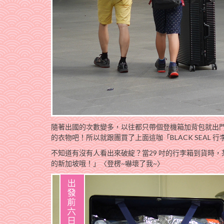
隨著出國的次數變多，以往都只帶個登機箱加背包就出
的衣物吧！所以就跟團買了上面這咖「BLACK SEAL 行
不知道有沒有人看出來破綻？當29 吋的行李箱到貨時
的新加坡哦！」〈登楞~嚇壞了我~〉