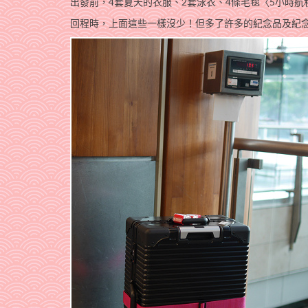
出發前，4套夏天的衣服、2套泳衣、4條毛毯〈5小時
回程時，上面這些一樣沒少！但多了許多的紀念品及紀念