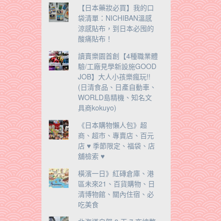
【日本藥妝必買】我的口
袋清單：NICHIBAN溫感
涼感貼布，到日本必囤的
酸痛貼布！
讀賣樂園首創【4種職業體
驗/工廠見學新設施GOOD
JOB】大人小孩樂瘋玩!!
(日清食品、日產自動車、
WORLD島精機、知名文
具商kokuyo)
《日本購物懶人包》超
商、超市、專賣店、百元
店 ♥ 季節限定、福袋、店
舖檢索 ♥
橫濱一日》紅磚倉庫、港
區未來21、百貨購物、日
清博物館、關內住宿、必
吃美食