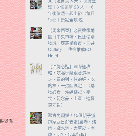
北海道自駕 8 天 7 夜總整
理｜6 個家庭 23 人、18
年後依然一起出發（每日
行程＋景點全攻略）
【馬來西亞】必買敗家地
圖《中央市場、巴比倫購
物城、亞羅街夜市、三井
Outlet》，住宿推薦EQ
Hotel
【沖繩必逛】國際通攻
略，吃喝玩樂跟著這樣
走，買的對、住的好、吃
的棒，一張圖搞定！〈購
物必看：沖繩藥妝、零
食、紀念品、土產，這樣
買才對〉
聚會免煩惱！15個親子辦
們裝滿滿
趴家庭日好去處(農場、烤
肉、戲水池、大草皮、團
康、DIY、包套行程)