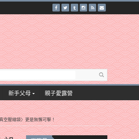
新手父母
親子愛露營
捲真空壓縮袋〉更是無懈可擊！