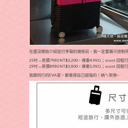
在還沒開始介紹這行李箱的規格前，我一定要展示控制得
25吋→原價7980 NT$3,200，祼重4.9KG；scoot 
29吋→原價8980 NT$3,800，裸重5.9KG；scoot 
我跟同行的EVA家，都覺得自己超強的！納ㄟ架勞~