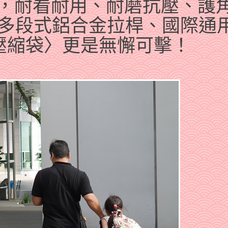
】行李箱，耐看耐用、耐磨抗壓、護
、多段式鋁合金拉桿、國際通
壓縮袋〉更是無懈可擊！