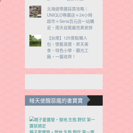
。
北海道帶廣採買攻略｜
UNIQLO帶廣店＋24小時
超市＋Seria百元店一站購
足，雨天自駕最完美安排
【台南】125景點懶人
包，懷舊尋寶、昇天美
食、特色小學、觀光工
廠，一篇收齊！
睡天使醒惡魔的書寶寶
親子愛露營。營地.生態.野炊 第一露