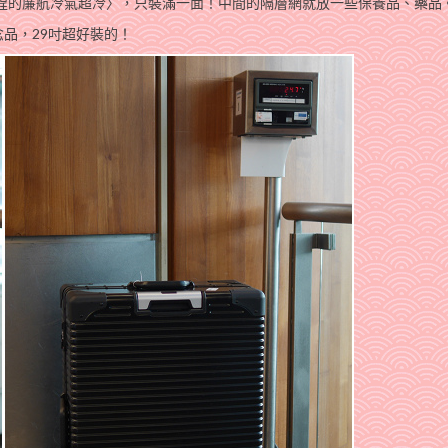
航程的簾航冷氣超冷〉，只裝滿一面！中間的隔層網就放一些保養品、藥品
品，29吋超好裝的！