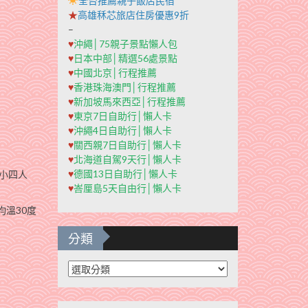
全台推薦親子飯店民宿
★
高雄秝芯旅店住房優惠9折
–
♥
沖繩│75親子景點懶人包
♥
日本中部│精選56處景點
♥
中國北京│行程推薦
♥
香港珠海澳門│行程推薦
♥
新加坡馬來西亞│行程推薦
♥
東京7日自助行│懶人卡
♥
沖繩4日自助行│懶人卡
♥
關西親7日自助行│懶人卡
♥
北海道自駕9天行│懶人卡
♥
德國13日自助行│懶人卡
小四人
♥
峇厘島5天自由行│懶人卡
溫30度
分類
分
類