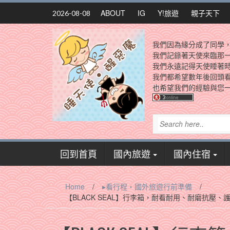
Skip
ABOUT
IG
Y!旅遊
親子天下
2026-08-08
to
content
我們因為緣分成了同學
我們記錄著天使來臨那
我們永遠記得天使睡著
我們都希望數年後回頭
也希望我們的經驗與您一
回到首頁
國內旅遊
國內住宿
Home
/
▸看行程‧國外旅遊行前準備
/
【BLACK SEAL】行李箱，耐看耐用、耐磨抗