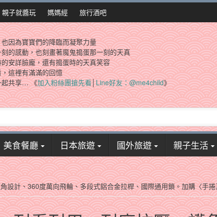
親子就醬玩
媽媽經
旅行酒吧
，也因為寶寶們的降臨而凝聚力量
一刻的感動，也刻畫著魔鬼搗蛋那一刻的天真
時的安詳臉龐，還有搗蛋時的天真笑容
看，這裡有滿滿的回憶
起共享… 《
加入粉絲團搶先看
│
Line好友：@me4child
》
美食餐廳
日本旅遊
國外旅遊
親子生活
壓、護角設計、360度萬向飛輪、多段式鋁合金拉桿、國際通用鎖。加購〈手