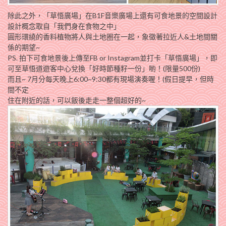
除此之外，「草悟廣場」在B1F音樂廣場上還有可食地景的空間設計
設計概念取自「我們身在食物之中」
圓形環繞的香料植物將人與土地圈在一起，象徵著拉近人&土地間關
係的期望~
PS. 拍下可食地景後上傳至FB or Instagram並打卡「草悟廣場」，即
可至草悟道遊客中心兌換「好時節種籽一份」喲！(限量500份)
而且~ 7月分每天晚上6:00~9:30都有現場演奏喔！(假日提早，但時
間不定
住在附近的話，可以飯後走走一整個超好的~