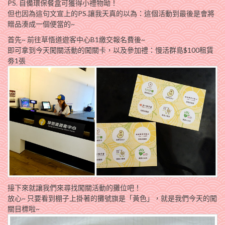
PS. 自備環保餐盒可獲得小禮物呦！
但也因為這句文宣上的PS.讓我天真的以為：這個活動到最後是會將
贈品湊成一個便當的~
首先~ 前往草悟道遊客中心B1繳交報名費後~
即可拿到今天闖關活動的闖關卡，以及參加禮：慢活群島$100租賃
劵1張
接下來就讓我們來尋找闖關活動的攤位吧！
放心~ 只要看到棚子上掛著的攤號旗是「黃色」，就是我們今天的闖
關目標啦~