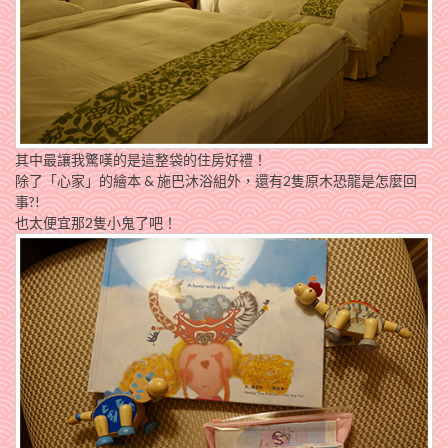
其中最讓我驚嘆的是這整袋的住房好禮！
除了「心家」的繪本 & 施巴沐浴組外，還有2隻原木恐龍是怎麼回
事?!
也太便宜那2隻小鬼了吧！