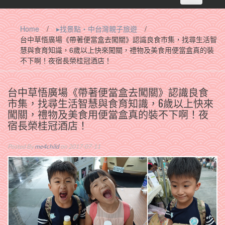
navigation
Home
/
▸找景點‧中台灣親子旅遊
/
台中草悟廣場《帶著便當盒去闖關》認識良食市集，找尋生活智
慧與食育知識，6歲以上快來闖關，禮物及美食用便當盒真的裝
不下啊！夜宿長榮桂冠酒店！
台中草悟廣場《帶著便當盒去闖關》認識良食
市集，找尋生活智慧與食育知識，6歲以上快來
闖關，禮物及美食用便當盒真的裝不下啊！夜
宿長榮桂冠酒店！
Posted By
me4child
on 2017-07-11