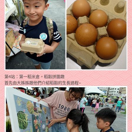
第4站：第一稻米倉。稻穀拼圖趣
首先由大姊姊跟他們介紹稻穀的生長過程~