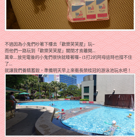
不過因為小鬼們吵著下樓去「歡樂笑笑屋」玩~
而他們一路玩到「歡樂笑笑屋」關閉才肯離開…
萬幸… 放完電後的小鬼們很快就睡著囉~ (1打2的阿母這時也撐不住
了…
就讓我們養精蓄銳，準備明天早上來衝長榮桂冠的游泳池玩水吧！