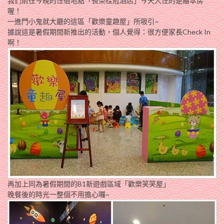
我們前往今晚的住宿地點「長榮桂冠酒店」今天入住的是繪本房
喔！
一進門小鬼就大廳的這區「歡樂童趣屋」所吸引~
據說這是暑假期間新推出的活動，個人覺得：很方便家長Check In
啊！
再加上同為暑假期間的B1新遊戲區域「歡樂笑笑屋」
晚餐後的時光一整個不用擔心囉~