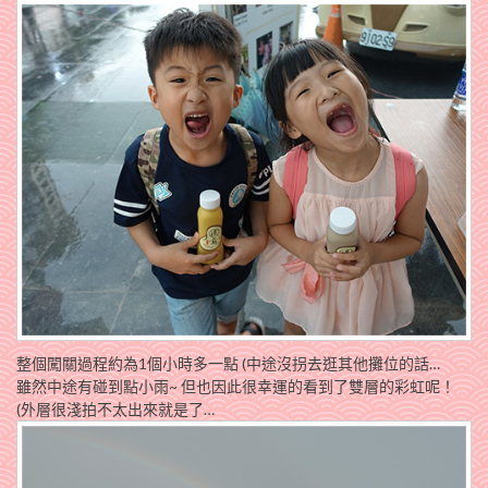
整個闖關過程約為1個小時多一點 (中途沒拐去逛其他攤位的話…
雖然中途有碰到點小雨~ 但也因此很幸運的看到了雙層的彩虹呢！
(外層很淺拍不太出來就是了…