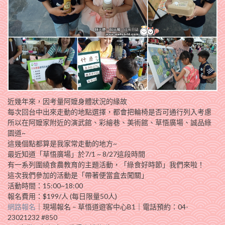
近幾年來，因考量阿嬤身體狀況的緣故
每次回台中出來走動的地點選擇，都會把輪椅是否可通行列入考慮
所以在阿嬤家附近的演武館、彩繪巷、美術館、草悟廣場、誠品綠
園道~
這幾個點都算是我家常走動的地方~
最近知道「草悟廣場」於7/1 ~ 8/27這段時間
有一系列圍繞食農教育的主題活動，「綠食好時節」我們來啦！
這次我們參加的活動是「帶著便當盒去闖關」
活動時間：15:00~18:00
報名費用：$199/人 (每日限量50人)
網路報名
｜現場報名 – 草悟道遊客中心B1｜電話預約：04-
23021232 #850