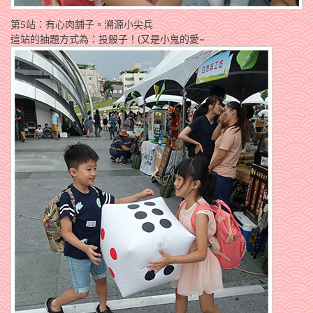
第5站：有心肉舖子。溯源小尖兵
這站的抽題方式為：投骰子！(又是小鬼的愛~