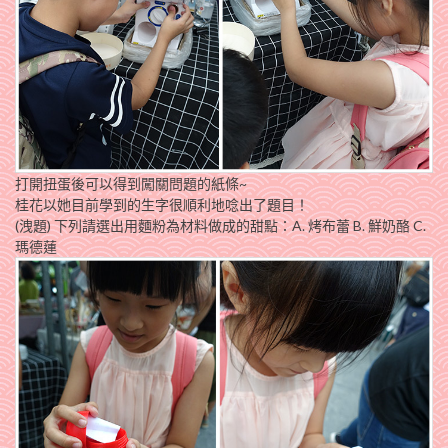
打開扭蛋後可以得到闖關問題的紙條~
桂花以她目前學到的生字很順利地唸出了題目！
(洩題) 下列請選出用麵粉為材料做成的甜點：A. 烤布蕾 B. 鮮奶酪 C.
瑪德蓮