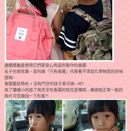
通關獎勵是使用它們家安心肉品所製作的香腸
名子也很有趣，就叫做「只有香腸」代表著不添加化學物質的好味
道呦~
香腸要趁熱吃 + 沒有門牙的孩子真可憐~ XD”
為了彌補小的放了用虎牙吃香腸的桂花歪嘴照… 補張她正常一點的
照片可否挽回一下形象?!