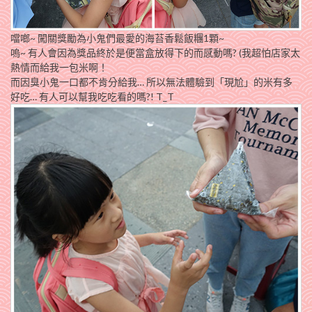
噹啷~ 闖關獎勵為小鬼們最愛的海苔香鬆飯糰1顆~
嗚~ 有人會因為獎品終於是便當盒放得下的而感動嗎? (我超怕店家太
熱情而給我一包米啊！
而因臭小鬼一口都不肯分給我… 所以無法體驗到「現尬」的米有多
好吃… 有人可以幫我吃吃看的嗎?! T_T