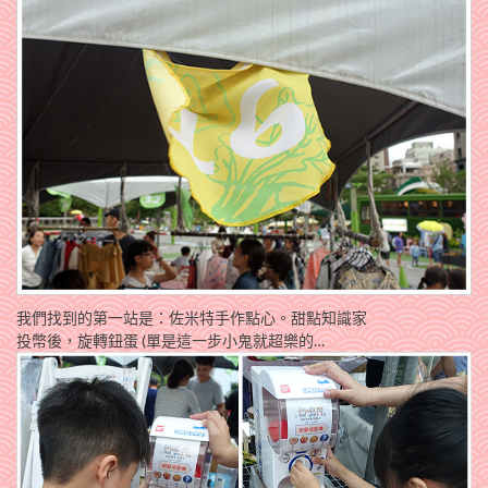
我們找到的第一站是：佐米特手作點心。甜點知識家
投幣後，旋轉鈕蛋 (單是這一步小鬼就超樂的…