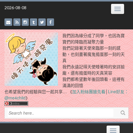
Skip
2026-08-08
Toggle
to
navigatio
content
我們因為緣分成了同學，也因為寶
寶們的降臨而凝聚力量
我們記錄著天使來臨那一刻的感
動，也刻畫著魔鬼搗蛋那一刻的天
真
我們永遠記得天使睡著時的安詳臉
龐，還有搗蛋時的天真笑容
我們都希望數年後回頭看，這裡有
滿滿的回憶
也希望我們的經驗與您一起共享… 《
加入粉絲團搶先看
│
Line好友：
@me4child
》
Toggle