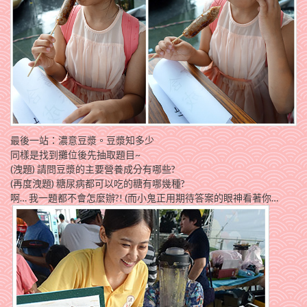
最後一站：濃意豆漿。豆漿知多少
同樣是找到攤位後先抽取題目~
(洩題) 請問豆漿的主要營養成分有哪些?
(再度洩題) 糖尿病都可以吃的糖有哪幾種?
啊… 我一題都不會怎麼辦?! (而小鬼正用期待答案的眼神看著你…