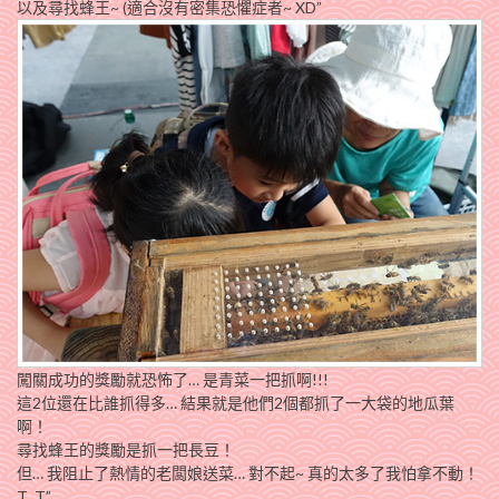
以及尋找蜂王~ (適合沒有密集恐懼症者~ XD”
闖關成功的獎勵就恐怖了… 是青菜一把抓啊!!!
這2位還在比誰抓得多… 結果就是他們2個都抓了一大袋的地瓜葉
啊！
尋找蜂王的獎勵是抓一把長豆！
但… 我阻止了熱情的老闆娘送菜… 對不起~ 真的太多了我怕拿不動！
T_T”