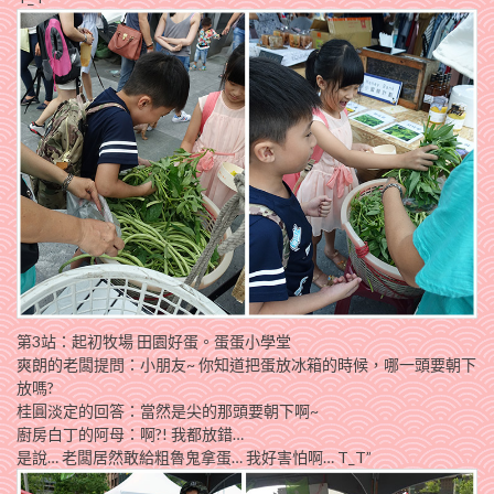
第3站：起初牧場 田園好蛋。蛋蛋小學堂
爽朗的老闆提問：小朋友~ 你知道把蛋放冰箱的時候，哪一頭要朝下
放嗎?
桂圓淡定的回答：當然是尖的那頭要朝下啊~
廚房白丁的阿母：啊?! 我都放錯…
是說… 老闆居然敢給粗魯鬼拿蛋… 我好害怕啊… T_T”