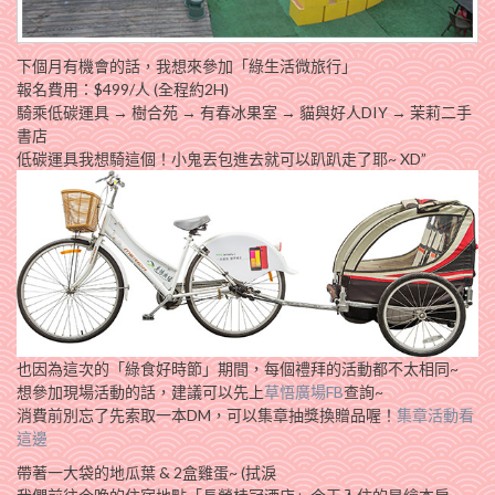
下個月有機會的話，我想來參加「綠生活微旅行」
報名費用：$499/人 (全程約2H)
騎乘低碳運具 → 樹合苑 → 有春冰果室 → 貓與好人DIY → 茉莉二手
書店
低碳運具我想騎這個！小鬼丟包進去就可以趴趴走了耶~ XD”
也因為這次的「綠食好時節」期間，每個禮拜的活動都不太相同~
想參加現場活動的話，建議可以先上
草悟廣場FB
查詢~
消費前別忘了先索取一本DM，可以集章抽獎換贈品喔！
集章活動看
這邊
帶著一大袋的地瓜葉 & 2盒雞蛋~ (拭淚