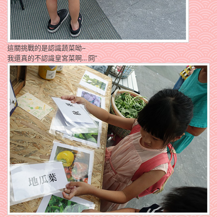
這關挑戰的是認識蔬菜呦~
我還真的不認識皇宮菜啊… 冏”