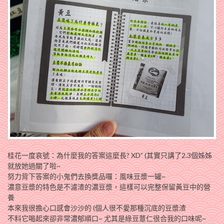
桂花一度哀號：為什麼我的答案這麼長? XD” (其實只講了2.3個姊姊
就放她過關了啦~
努力背下答案的小鬼們去換獎品囉：風味豆漿一罐~
濃意豆漿的特色是不濾渣的濃豆漿，這樣可以完整保留黃豆中的營
養
本來我很擔心口感會沙沙的 (個人很不愛那種沉底的豆漿渣
不料它喝起來卻非常濃郁順口~ 尤其是綠豆薏仁很合我的口味呢~