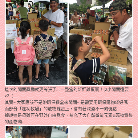
這次的闖關獎勵就更誇張了… 一整盒的新鮮雞蛋啊！(2小闖關還要
x2…)
其實~ 大家應該不是帶環保餐盒來闖關~ 是需要用環保購物袋好嗎！
而部分「起初牧場」的放牧雞蛋上，會有著深淺不一的斑點~
據說這是母雞可在野外自由覓食，補充了大自然微量元素&礦物質後
的產物呦~