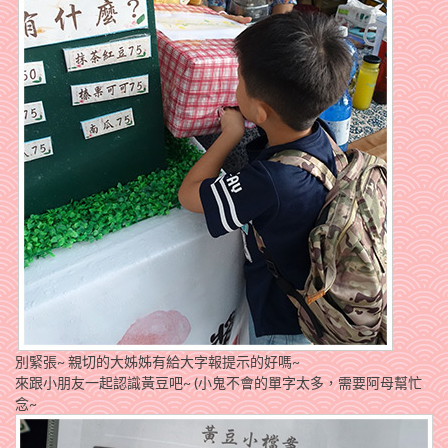
別緊張~ 親切的大姊姊有給大字報提示的好嗎~
來跟小朋友一起認識黃豆吧~ (小鬼不會的單字太多，需要阿母幫忙
念~