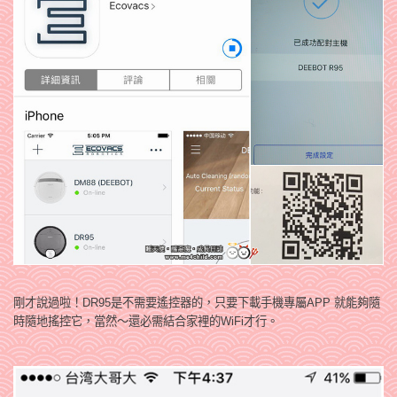
剛才說過啦！DR95是不需要遙控器的，只要下載手機專屬APP 就能夠隨
時隨地搖控它，當然～還必需結合家裡的WiFi才行。