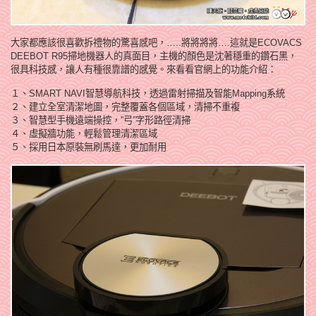
大家都應該很喜歡拆禮物的驚喜感吧，…..將將將將….這就是ECOVACS
DEEBOT R95掃地機器人的真面目，主機的顏色是沈著穩重的鑽石黑，
很具科技感，讓人有種很靠譜的感覺。來看看官網上的功能介紹：
１、SMART NAVI智慧導航科技，透過雷射掃描及智能Mapping系統
２、建立全室清潔地圖，完整覆蓋各個區域，清掃不重複
３、智慧型手機遠端操控，”弓”字形路徑清掃
４、虛擬牆功能，輕鬆管理清潔區域
５、採用日本原裝無刷馬達，更加耐用