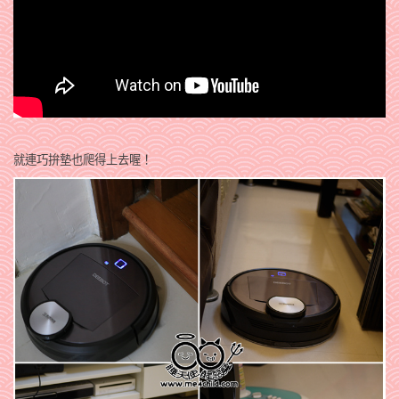
就連巧拚墊也爬得上去喔！