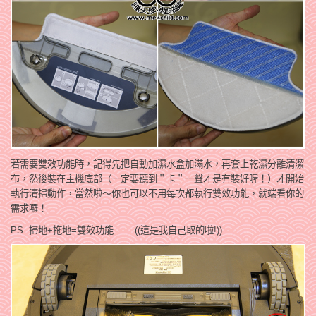
若需要雙效功能時，記得先把自動加濕水盒加滿水，再套上乾濕分離清潔
布，然後裝在主機底部（一定要聽到＂卡＂一聲才是有裝好喔！）才開始
執行清掃動作，當然啦～你也可以不用每次都執行雙效功能，就端看你的
需求囉！
PS. 掃地+拖地=雙效功能 ……((這是我自己取的啦!))