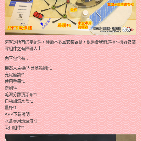
這就是所有的零配件，種類不多且安裝容易，很適合我們這種～機器安裝
零組件之有障礙人士。
內容包含有：
機器人主機(內含滾輪刷)*1
充電座談*1
使用手冊*1
邊刷*4
乾濕分離清潔布*1
自動加濕水盒*1
量杯*1
APP下載說明
水盒專用清潔液*1
吸口組件*1