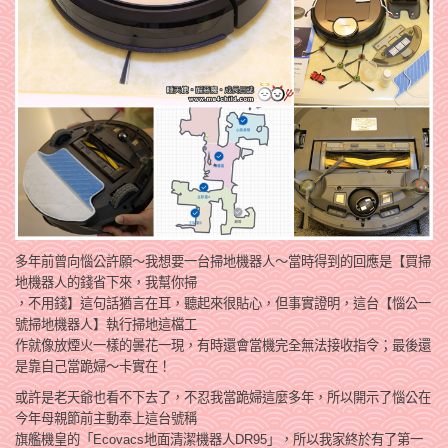
多年前曾向惱公許願～我想要一台掃地機器人～當時得到的回應是【買掃
地機器人的錢省下來，我幫你掃
，不用錢】這句話猶言在耳，聽起來很貼心，但事實證明，這台【惱公一
號掃地機器人】執行掃地這檔工
作就像放煙火一樣的曇花一現，有時還會當機完全無法接收指令；最後還
是靠自己當跪婦～卡實在！
或許是老天爺也看不下去了，不忍我當跪婦這麼多年，所以開示了惱公在
今年母親節前主動奉上這台號稱
旗艦機皇的「Ecovacs地面清潔機器人DR95」，所以我家終於有了第一