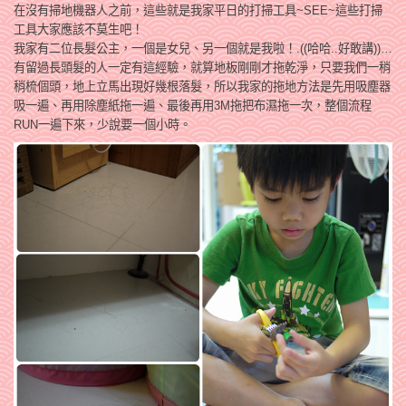
在沒有掃地機器人之前，這些就是我家平日的打掃工具~SEE~這些打掃
工具大家應該不莫生吧！
我家有二位長髮公主，一個是女兒、另一個就是我啦！.((哈哈..好敢講))…
有留過長頭髮的人一定有這經驗，就算地板剛剛才拖乾淨，只要我們一稍
稍梳個頭，地上立馬出現好幾根落髮，所以我家的拖地方法是先用吸塵器
吸一遍、再用除塵紙拖一遍、最後再用3M拖把布濕拖一次，整個流程
RUN一遍下來，少說要一個小時。