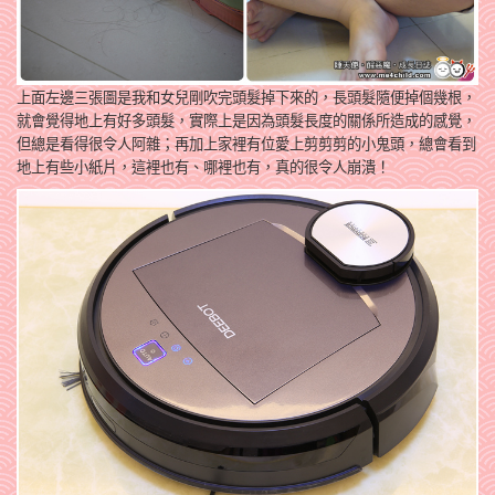
上面左邊三張圖是我和女兒剛吹完頭髮掉下來的，
長頭髮隨便掉個幾根，
就會覺得地上有好多頭髮，實際上是因為頭髮長度的關係所造成的感覺，
但總是看得很令人阿雜；再加上家裡有位愛上剪
剪
剪
的小鬼頭，總會看到
地上有些小紙片，這裡也有、哪裡也有，真的很令人崩潰！