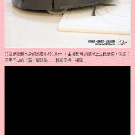
只要是物體本身的高度小於1.8cm ，主機都可以爬得上去做清掃，例如：
浴室門口的圭藻土腳踏墊……..就順便掃一掃囉！