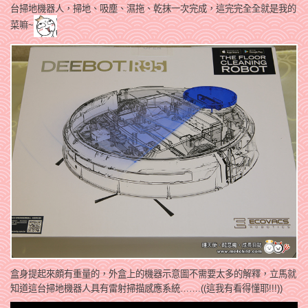
台掃地機器人，掃地、吸塵、濕拖、乾抹一次完成，這完完全全就是我的
菜嘛~
盒身提起來頗有重量的，外盒上的機器示意圖不需要太多的解釋，立馬就
知道這台掃地機器人具有雷射掃描感應系統…….((這我有看得懂耶!!!))