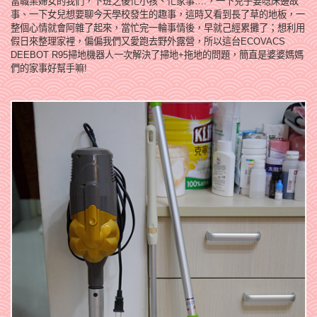
當職業婦女的我們，下班之後忙小孩、忙家事….，一下兒子要唸床邊故
事、一下女兒想要聊今天學校發生的趣事，這時又看到長了草的地板，一
整個心情就會阿雜了起來，當忙完一輪事情後，早就己經累攤了；想利用
假日來整理家裡，偏偏我們又愛跑去野外露營，所以這台ECOVACS
DEEBOT R95掃地機器人一次解決了掃地+拖地的問題，簡直是婆婆媽媽
們的家事好幫手嘛!