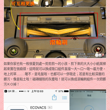
如果你家也有一枚很愛到處～剪剪剪～的小孩，剪下來的大大小小紙屑掃
起來實在很麻煩，這時就可以換成吸口組件直接～大～口～吸～最方便，
地上的草……..喔不，是毛髮啦，也都可以一併吸走；若是有比較深層的
髒污，像是粘土啦！磁磚縫隙的灰塵啦！就可以換成滾輪刷組件一次把髒
污ＫＯ掉！