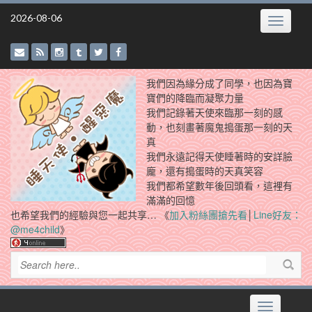
Skip
2026-08-06
Toggle
to
navigatio
content
我們因為緣分成了同學，也因為寶
寶們的降臨而凝聚力量
我們記錄著天使來臨那一刻的感
動，也刻畫著魔鬼搗蛋那一刻的天
真
我們永遠記得天使睡著時的安詳臉
龐，還有搗蛋時的天真笑容
我們都希望數年後回頭看，這裡有
滿滿的回憶
也希望我們的經驗與您一起共享… 《
加入粉絲團搶先看
│
Line好友：
@me4child
》
Toggle