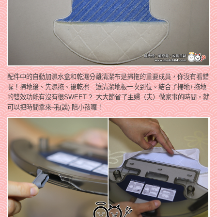
配件中的自動加濕水盒和乾濕分離清潔布是掃拖的重要成員，你沒有看錯
喔！掃地後、先濕拖、後乾擦 讓清潔地板一次到位。結合了掃地+拖地
的雙效功能有沒有很SWEET ? 大大節省了主婦（夫）做家事的時間，就
可以把時間拿來
吼
(誤) 陪小孩囉！