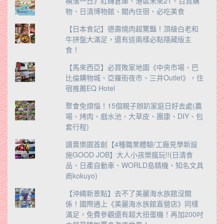
橫濱一日》紅磚倉庫、港區未來21、百貨購
物、日清博物館、關內住宿、必吃美食
【日本食記】德壽燒肉超驚豔！頂級白老和
牛拼盤大滿足，還有這兩樣必點隱藏版主
食！
【馬來西亞】必買敗家地圖《中央市場、巴
比倫購物城、亞羅街夜市、三井Outlet》，住
宿推薦EQ Hotel
聚會免煩惱！15個親子辦趴家庭日好去處(農
場、烤肉、戲水池、大草皮、團康、DIY、包
套行程)
讀賣樂園首創【4種職業體驗/工廠見學新設
施GOOD JOB】大人小孩樂瘋玩!!(日清食
品、日產自動車、WORLD島精機、知名文具
商kokuyo)
【沖繩新景點】去不了美麗海水族館沒關
係！國際通上《美麗海水族館直營店》同樣
滿足，免費參觀還有超大扭蛋機！再加200吋