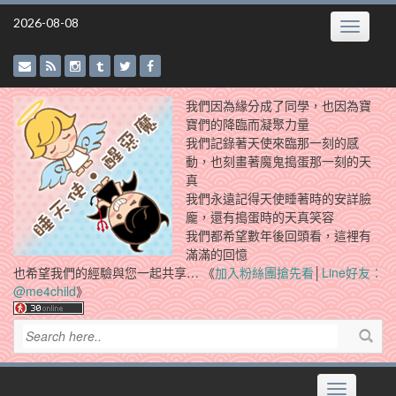
Skip
2026-08-08
Toggle
to
navigatio
content
我們因為緣分成了同學，也因為寶
寶們的降臨而凝聚力量
我們記錄著天使來臨那一刻的感
動，也刻畫著魔鬼搗蛋那一刻的天
真
我們永遠記得天使睡著時的安詳臉
龐，還有搗蛋時的天真笑容
我們都希望數年後回頭看，這裡有
滿滿的回憶
也希望我們的經驗與您一起共享… 《
加入粉絲團搶先看
│
Line好友：
@me4child
》
Toggle