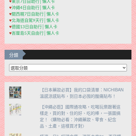
♥
東京7日自助行│懶人卡
♥
沖繩4日自助行│懶人卡
♥
關西親7日自助行│懶人卡
♥
北海道自駕9天行│懶人卡
♥
德國13日自助行│懶人卡
♥
峇厘島5天自由行│懶人卡
分類
分
類
【日本藥妝必買】我的口袋清單：NICHIBAN
溫感涼感貼布，到日本必囤的酸痛貼布！
【沖繩必逛】國際通攻略，吃喝玩樂跟著這
樣走，買的對、住的好、吃的棒，一張圖搞
定！〈購物必看：沖繩藥妝、零食、紀念
品、土產，這樣買才對〉