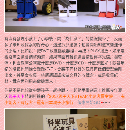
有沒有發現小孩上了小學後，問「為什麼？」的情況變少了！反而
多了求知及探索的好奇心，這邊拆那邊裝；也會開始知道某些運作
的原理，比如說：把DVD放進播放器裡，再按下PLAY播放，如果電
視沒畫面還會調整頻道，如果畫面有雜訊還會按暫停將光碟片擦乾
淨，也會教阿公阿嬤什麼是DVD、什麼是CD，什麼是藍光！隨著年
紀的增長也開始會敲敲打打、會將不同材質的玩具再做個變型金剛
出來。甚至會收集一些瓶瓶罐罐來做文具的收藏盒，或是收集紙
材、鐡盒再利用來做機器人！
你是不是也想從中跟孩子一起挑戰，一起動手做創意！推薦今年夏
天
親子天下
特別打造的
「2017親子天下STEAM小創客夏令營」，有
小創客、背包客、還有日本親子小旅行
。
優惠開始GO