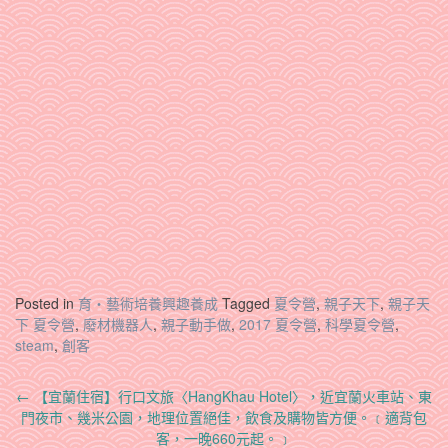
Posted in
育‧藝術培養興趣養成
Tagged
夏令營
,
親子天下
,
親子天
下 夏令營
,
廢材機器人
,
親子動手做
,
2017 夏令營
,
科學夏令營
,
steam
,
創客
Post
←
【宜蘭住宿】行口文旅〈HangKhau Hotel〉，近宜蘭火車站、東
navigation
門夜市、幾米公園，地理位置絕佳，飲食及購物皆方便。﹝適背包
客，一晚660元起。﹞