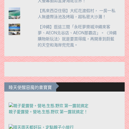
大螢幕猶如置身海底世界！
【馬來西亞住宿】大紅花渡假村， 一房一私
人無邊際泳池及烤箱，超私密大沙灘！
【沖繩】逛這三間「永旺夢樂城沖繩來客
夢、AEON北谷店、AEON那霸店」。〈沖繩
購物新玩法〉就是要買得瘋，再開車到蔚藍
的天空和海岸兜兜風。
睡天使醒惡魔的書寶寶
親子愛露營。營地.生態.野炊 第一露就搞定！