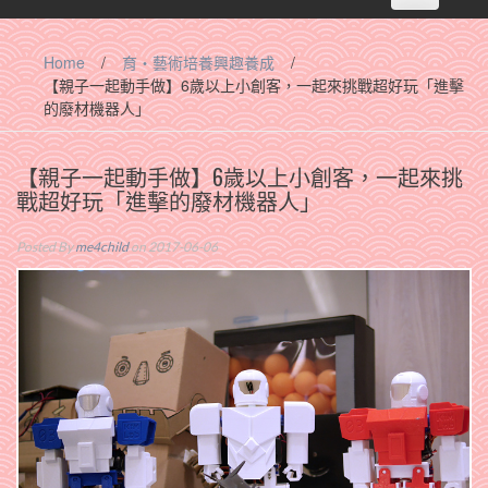
navigation
Home
/
育‧藝術培養興趣養成
/
【親子一起動手做】6歲以上小創客，一起來挑戰超好玩「進擊
的廢材機器人」
【親子一起動手做】6歲以上小創客，一起來挑
戰超好玩「進擊的廢材機器人」
Posted By
me4child
on 2017-06-06