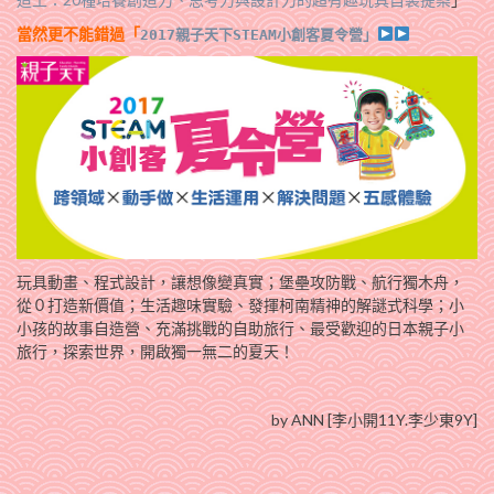
當然更不能錯過「
2
017親子天下STEAM小創客夏令營
」
玩具動畫、程式設計，讓想像變真實；堡壘攻防戰、航行獨木舟，
從０打造新價值；生活趣味實驗、發揮柯南精神的解謎式科學；小
小孩的故事自造營、充滿挑戰的自助旅行、最受歡迎的日本親子小
旅行，探索世界，開啟獨一無二的夏天！
by ANN [李小開11Y.李少東9Y]