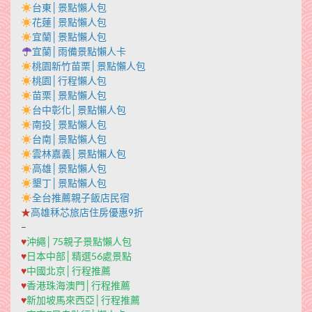
台東│景點懶人包
花蓮│景點懶人包
宜蘭│景點懶人包
宜蘭│雨備景點懶人卡
桃園新竹苗栗│景點懶人包
桃園│行程懶人包
苗栗│景點懶人包
台中彰化│景點懶人包
南投│景點懶人包
台南│景點懶人包
雲林嘉義│景點懶人包
高雄│景點懶人包
墾丁│景點懶人包
全台推薦親子飯店民宿
★
高雄秝芯旅店住房優惠9折
–
♥
沖繩│75親子景點懶人包
♥
日本中部│精選56處景點
♥
中國北京│行程推薦
♥
香港珠海澳門│行程推薦
♥
新加坡馬來西亞│行程推薦