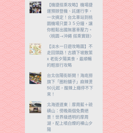
【機捷搭乘攻略】機場捷
運預辦登機、託運行李，
一次搞定！台北車站到桃
園機場只要３５分鐘，讓
你輕鬆出國無塞車壓力。
〈桃園→沖繩 搭乘實錄〉
【淡水一日遊攻略圖】不
走回頭路！古蹟下坡散策
x 老街夕陽美食，最順暢
的輕旅行攻略
台北信陽街新開！海底撈
旗下「圈粉舖子」麻辣燙
50元起，酸辣上癮停不下
來！
北海道道東｜摩周藍＋硫
磺山：傍晚兩個免費絕
景！世界級透明的摩周
湖，配上噴白煙的裸山夕
陽