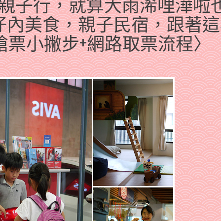
天親子行，就算大雨浠哩澕啦
仔內美食，親子民宿，跟著這
鐵搶票小撇步+網路取票流程〉