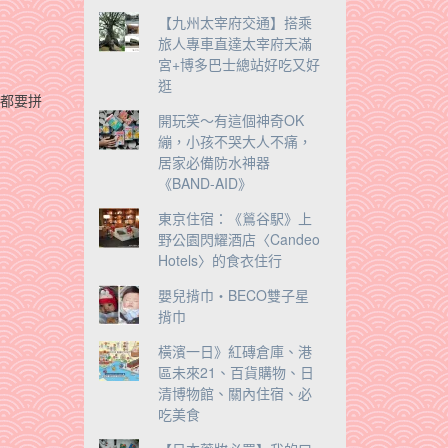
【九州太宰府交通】搭乘
旅人專車直達太宰府天滿
宮+博多巴士總站好吃又好
逛
麼都要拼
開玩笑～有這個神奇OK
繃，小孩不哭大人不痛，
居家必備防水神器
《BAND-AID》
東京住宿：《鶑谷駅》上
野公園閃耀酒店〈Candeo
Hotels〉的食衣住行
嬰兒揹巾‧BECO雙子星
揹巾
橫濱一日》紅磚倉庫、港
區未來21、百貨購物、日
清博物館、關內住宿、必
吃美食