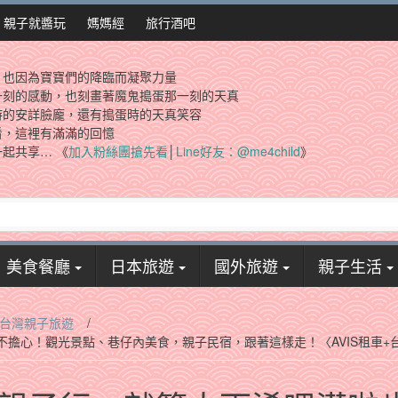
親子就醬玩
媽媽經
旅行酒吧
，也因為寶寶們的降臨而凝聚力量
一刻的感動，也刻畫著魔鬼搗蛋那一刻的天真
時的安詳臉龐，還有搗蛋時的天真笑容
看，這裡有滿滿的回憶
起共享… 《
加入粉絲團搶先看
│
Line好友：@me4child
》
美食餐廳
日本旅遊
國外旅遊
親子生活
南台灣親子旅遊
/
不擔心！觀光景點、巷仔內美食，親子民宿，跟著這樣走！〈AVIS租車+