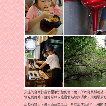
久違的台南行我們壓根沒想到會下雨！所以奇美博物館
食吃到飽時，剛好可以去這幾個點散步消化，順道增廣
出發前幾天，豪大雨籠罩全台，所以此次台南行….瞬間