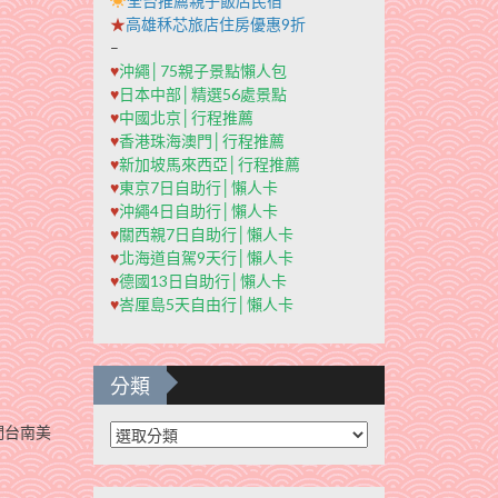
全台推薦親子飯店民宿
★
高雄秝芯旅店住房優惠9折
–
♥
沖繩│75親子景點懶人包
♥
日本中部│精選56處景點
♥
中國北京│行程推薦
♥
香港珠海澳門│行程推薦
♥
新加坡馬來西亞│行程推薦
♥
東京7日自助行│懶人卡
♥
沖繩4日自助行│懶人卡
♥
關西親7日自助行│懶人卡
♥
北海道自駕9天行│懶人卡
♥
德國13日自助行│懶人卡
♥
峇厘島5天自由行│懶人卡
分類
分
們台南美
類