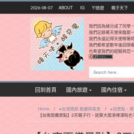
Skip
ABOUT
IG
Y!旅遊
親子天下
2026-08-07
to
content
我們因為緣分成了同學
我們記錄著天使來臨那
我們永遠記得天使睡著
我們都希望數年後回頭
也希望我們的經驗與您一
回到首頁
國內旅遊
國內住宿
Home
/
▸台灣南部.餐廳與美食
/
▸找景點‧
【台南雨備景點】2天親子行，就算大雨浠哩澕啦也