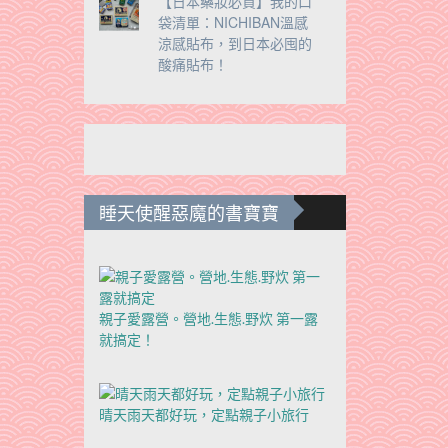
【日本藥妝必買】我的口
袋清單：NICHIBAN溫感
涼感貼布，到日本必囤的
酸痛貼布！
睡天使醒惡魔的書寶寶
親子愛露營。營地.生態.野炊 第一露
就搞定！
晴天雨天都好玩，定點親子小旅行