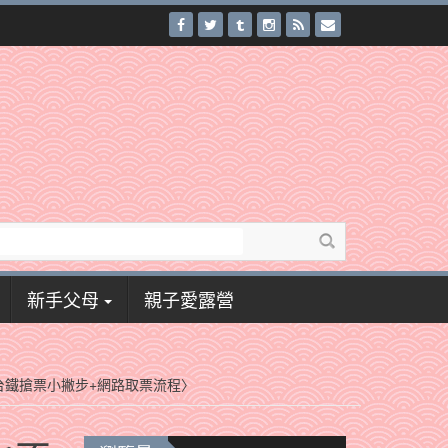
新手父母
親子愛露營
台鐵搶票小撇步+網路取票流程〉