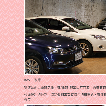
#AVIS 取車
抵達台南火車站之後，往”後站”的出口方向去，再往右轉直
位處便利的地點，還是個相當有有特色的租車站，來這租
好美~