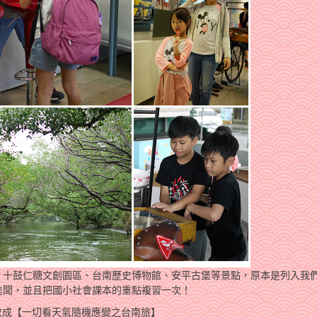
、十鼓仁糖文創園區、台南歷史博物館、安平古堡等景點，原本是列入我
進聞，並且把國小社會課本的重點複習一次！
改成【一切看天氣隨機應變之台南旅】