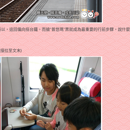
以，這回偏向搭台鐵，而搶”普悠瑪”票就成為最重要的行前步驟，說什
可直接拉至文末)