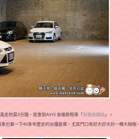
走約莫3分鐘，就會到AVIS 安維斯租車「
台南府城站
」。
車也看一下40多年歷史的台鐵倉庫。尤其門口有好大好大的一棵大榕樹