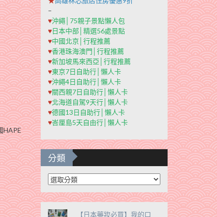
★
高雄秝芯旅店住房優惠9折
–
♥
沖繩│75親子景點懶人包
♥
日本中部│精選56處景點
♥
中國北京│行程推薦
♥
香港珠海澳門│行程推薦
♥
新加坡馬來西亞│行程推薦
♥
東京7日自助行│懶人卡
♥
沖繩4日自助行│懶人卡
♥
關西親7日自助行│懶人卡
♥
北海道自駕9天行│懶人卡
♥
德國13日自助行│懶人卡
♥
峇厘島5天自由行│懶人卡
HAPE
分類
分
類
【日本藥妝必買】我的口