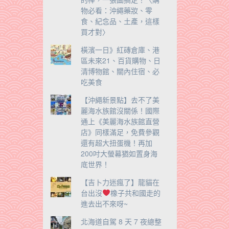
物必看：沖繩藥妝、零
食、紀念品、土產，這樣
買才對〉
橫濱一日》紅磚倉庫、港
區未來21、百貨購物、日
清博物館、關內住宿、必
吃美食
【沖繩新景點】去不了美
麗海水族館沒關係！國際
通上《美麗海水族館直營
店》同樣滿足，免費參觀
還有超大扭蛋機！再加
200吋大螢幕猶如置身海
底世界！
【吉卜力迷瘋了】龍貓在
台出沒
橡子共和國走的
進去出不來呀~
北海道自駕 8 天 7 夜總整