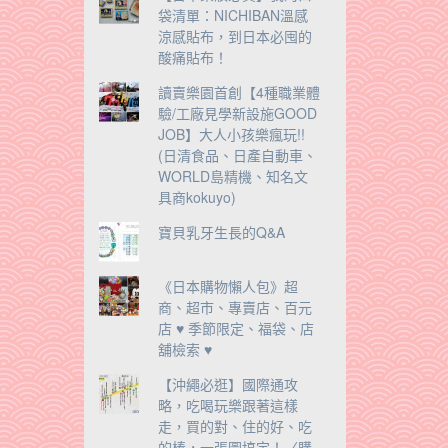
袋清單：NICHIBAN溫感
涼感貼布，到日本必囤的
酸痛貼布！
讀賣樂園首創【4種職業體
驗/工廠見學新設施GOOD
JOB】大人小孩樂瘋玩!!
(日清食品、日產自動車、
WORLD島精機、知名文
具商kokuyo)
寶貝乳牙生長的Q&A
《日本購物懶人包》超
商、超市、專賣店、百元
店 ♥ 季節限定、福袋、店
舖檢索 ♥
【沖繩必逛】國際通攻
略，吃喝玩樂跟著這樣
走，買的對、住的好、吃
的棒，一張圖搞定！〈購