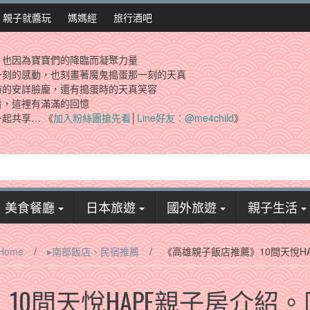
親子就醬玩
媽媽經
旅行酒吧
，也因為寶寶們的降臨而凝聚力量
一刻的感動，也刻畫著魔鬼搗蛋那一刻的天真
時的安詳臉龐，還有搗蛋時的天真笑容
看，這裡有滿滿的回憶
起共享… 《
加入粉絲團搶先看
│
Line好友：@me4child
》
美食餐廳
日本旅遊
國外旅遊
親子生活
Home
/
▸南部飯店、民宿推薦
/
《高雄親子飯店推薦》10間天悅H
10間天悅HAPE親子房介紹。