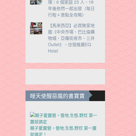
理｜6 個家庭 23 人、18
年後依然一起出發（每日
行程＋景點全攻略）
【馬來西亞】必買敗家地
圖《中央市場、巴比倫購
物城、亞羅街夜市、三井
Outlet》，住宿推薦EQ
Hotel
睡天使醒惡魔的書寶寶
親子愛露營。營地.生態.野炊 第一露
就搞定！