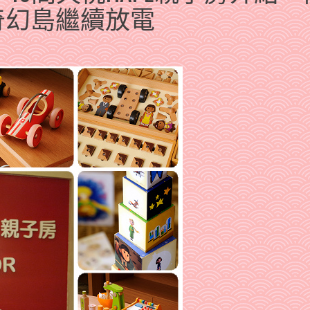
奇幻島繼續放電