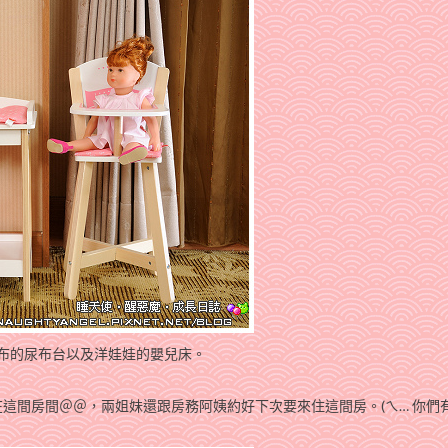
尿布的尿布台以及洋娃娃的嬰兒床。
關在這間房間＠＠，兩姐妹還跟房務阿姨約好下次要來住這間房。(ㄟ… 你們