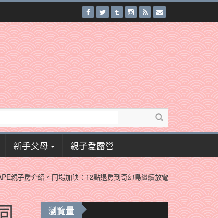
新手父母
親子愛露營
APE親子房介紹。同場加映：12點退房到奇幻島繼續放電
同
瀏覽量