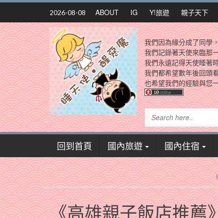
Skip
ABOUT
IG
Y!旅遊
親子天下
2026-08-08
to
content
我們因為緣分成了同學
我們記錄著天使來臨那
我們永遠記得天使睡著
我們都希望數年後回頭
也希望我們的經驗與您一
回到首頁
國內旅遊
國內住宿
《高雄親子飯店推薦》