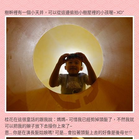
樹幹裡有一個小天井，可以從這邊偷拍小樹屋裡的小孩喔~ XD”
桂花在這很童話的跟我說：媽媽~ 可惜我已經剪掉頭髮了，不然我就
可以把我的辮子放下去接你上來了~
恩… 你是在演長髮姑娘嗎? 可是… 會拉著頭髮上去的好像是後母ㄝ!?