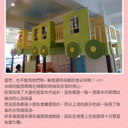
當然… 也不能怪他們啦~ 畢竟連阿母都好想尖叫啊！>///<
米妞的凱西媽媽在規劃的時候就非常的用心~
民宿採用了大量的造型木作設計，這些都是一點一滴跟木作師傅討
論出的心血結晶
而且因為都是小朋友會觸摸到的，所以上漆的部分也統一採用了無
毒的水性晴雨漆~
許多牆面還有著彩繪圖案或刷紋，因此在視覺上也就變得十分豐富
有變化囉~