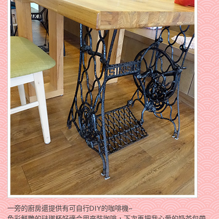
一旁的廚房還提供有可自行DIY的咖啡機~
色彩鮮艷的琺瑯杯好適合用來裝咖啡，下次再把我心愛的奶茶包帶