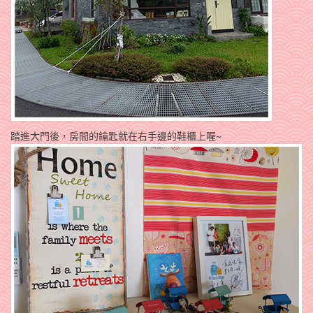
踏進大門後，房間的鑰匙就在右手邊的鞋櫃上喔~