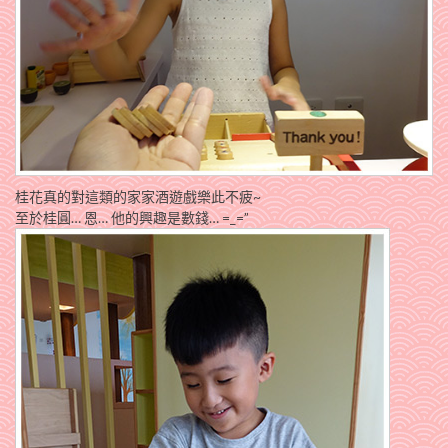
桂花真的對這類的家家酒遊戲樂此不疲~
至於桂圓… 恩… 他的興趣是數錢… =_=”