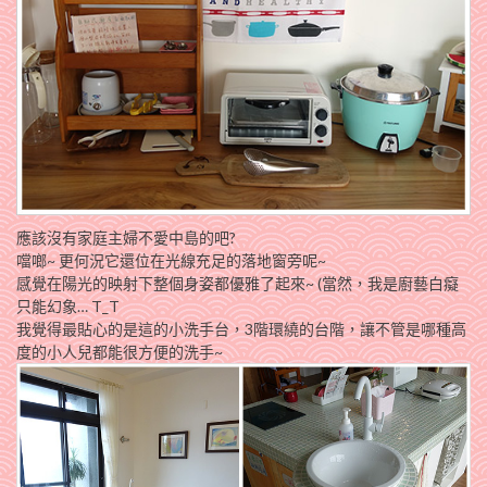
應該沒有家庭主婦不愛中島的吧?
噹啷~ 更何況它還位在光線充足的落地窗旁呢~
感覺在陽光的映射下整個身姿都優雅了起來~ (當然，我是廚藝白癡
只能幻象… T_T
我覺得最貼心的是這的小洗手台，3階環繞的台階，讓不管是哪種高
度的小人兒都能很方便的洗手~