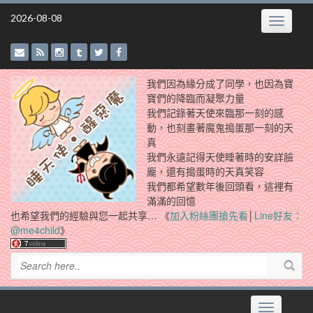
Skip
2026-08-08
Toggle
to
navigatio
content
我們因為緣分成了同學，也因為寶
寶們的降臨而凝聚力量
我們記錄著天使來臨那一刻的感
動，也刻畫著魔鬼搗蛋那一刻的天
真
我們永遠記得天使睡著時的安詳臉
龐，還有搗蛋時的天真笑容
我們都希望數年後回頭看，這裡有
滿滿的回憶
也希望我們的經驗與您一起共享… 《
加入粉絲團搶先看
│
Line好友：
@me4child
》
Toggle