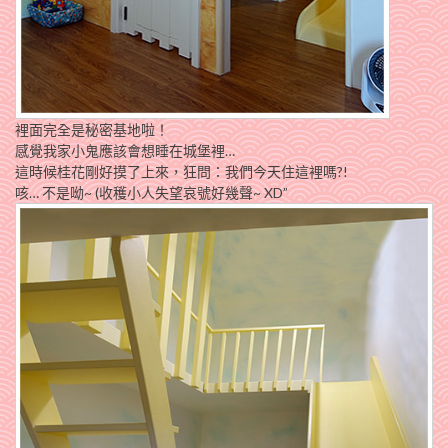
裡面完全是秘密基地啦！
感覺我家小鬼應該會想睡在城堡裡…
這時候桂花剛好摸了上來，狂問：我們今天住這裡嗎?!
咳… 不是呦~ (收穫小人失望哀號好幾聲~ XD”