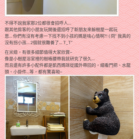
不得不說我家那2位都很會招呼人…
跟其他房客的小朋友玩開後還招呼了新朋友來躲樹屋一起玩
恩… 你們有沒有考慮一下找不到小孩的媽是啥心情啊?! ( 冏” 我真的
沒有拐小孩… 2個就很難養了… T_T”
在米妞，有很多細節值得大家欣賞~
像是小樹屋浴室裡的樹樁腰帶我就研究了很久…
而且還有許多小配件都是凱西媽咪從國外帶回的，細看門把、水龍
頭、小掛件…等，都有驚喜呦~