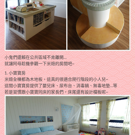
小鬼們還賴在公共區域不肯離開…
就讓阿母趁機參觀一下米妞的房間吧~
1. 小寶寶房
米妞全棟都為木地板，這真的很適合爬行階段的小人兒~
這間小寶寶房提供了嬰兒床、尿布台、消毒鍋、無毒地墊…等
若是習慣跟小寶寶同床的家長們，床尾還有設計檔板呢~