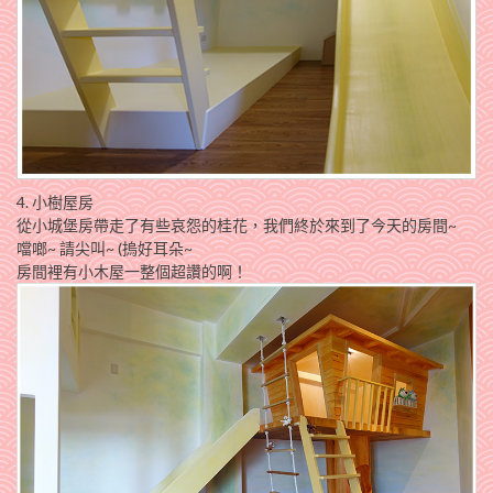
4. 小樹屋房
從小城堡房帶走了有些哀怨的桂花，我們終於來到了今天的房間~
噹啷~ 請尖叫~ (摀好耳朵~
房間裡有小木屋一整個超讚的啊！