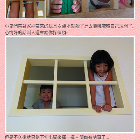
小鬼們帶著家裡帶來的玩具 & 繪本就躲了進去嘰嘰喳喳自己玩開了…
心情好的話叫人還會給你探個頭~
但是不久後就只剩下伸出腳來揮一揮 + 問你有啥事了…