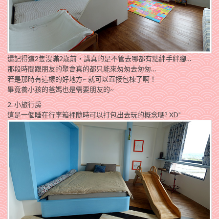
還記得這2隻沒滿2歲前，講真的是不管去哪都有點絆手絆腳…
那段時間跟朋友的聚會真的都只能來匆匆去匆匆…
若是那時有這樣的好地方~ 就可以直接包棟了啊！
畢竟養小孩的爸媽也是需要朋友的~
2. 小旅行房
這是一個睡在行李箱裡隨時可以打包出去玩的概念嗎? XD”