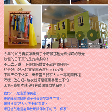
今年的10月再度讓我有了小時候那種光輝燦爛的感覺~
放假的日子真的是有夠多的！
不出去走跳一下都敢絕對會不起這個月啊~
於是好山好水的宜蘭就再度列入行程囉~
不料天公不做美，出發當日我家大人一再詢問行程…
嘿嘿~ 放心吧~ 這次就算是狂風暴雨也不怕~
因為~ 我根本就沒打算離開住宿地點啊！
我們不只是溜滑梯民宿
，
更是細緻體貼的親子教
養美學友善空間，
米妞推廣“好大人”身
教的重要，
米妞當然也是能夠放鬆
陪伴孩子的“另一個家
”