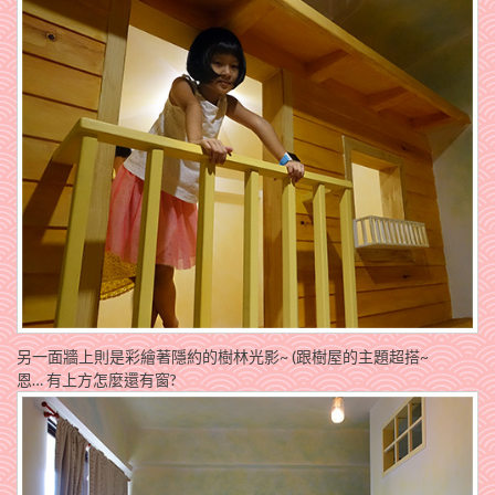
另一面牆上則是彩繪著隱約的樹林光影~ (跟樹屋的主題超搭~
恩… 有上方怎麼還有窗?