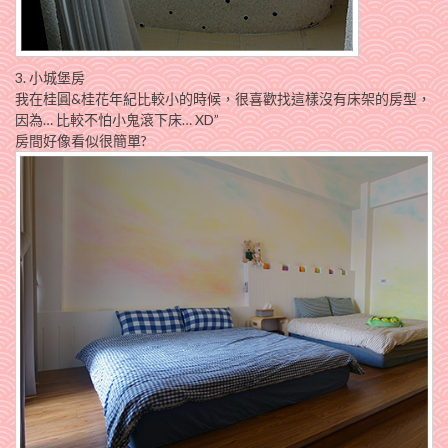
3. 小城堡房
我在桂圓&桂花年紀比較小的時候，很喜歡找這樣沒有床架的房型，
因為… 比較不怕小鬼滾下床… XD”
房間好像看似很簡單?