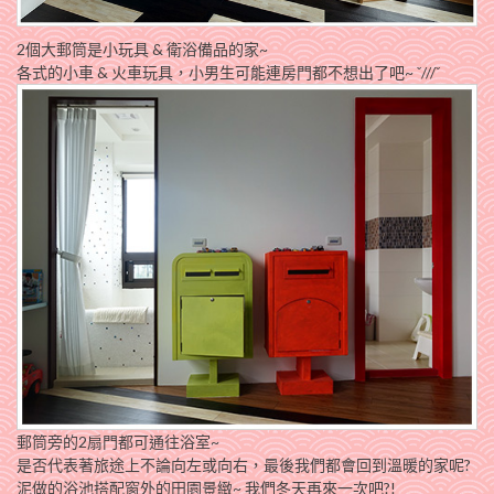
2個大郵筒是小玩具 & 衛浴備品的家~
各式的小車 & 火車玩具，小男生可能連房門都不想出了吧~ ˇ///ˇ
郵筒旁的2扇門都可通往浴室~
是否代表著旅途上不論向左或向右，最後我們都會回到溫暖的家呢?
泥做的浴池搭配窗外的田園景緻~ 我們冬天再來一次吧?!