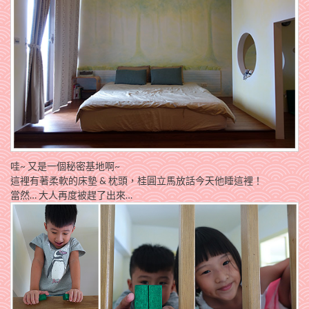
哇~ 又是一個秘密基地啊~
這裡有著柔軟的床墊 & 枕頭，桂圓立馬放話今天他睡這裡！
當然… 大人再度被趕了出來…