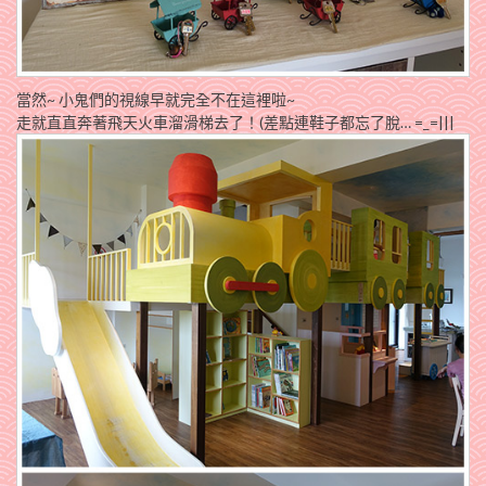
當然~ 小鬼們的視線早就完全不在這裡啦~
走就直直奔著飛天火車溜滑梯去了！(差點連鞋子都忘了脫… =_=|||