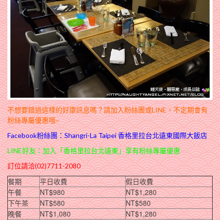
不想要錯過這樣的好康訊息嗎？請加入粉絲團或LINE，不定期會有
粉絲專屬優惠哦~
Facebook粉絲團：
Shangri-La Taipei 香格里拉台北遠東國際大飯店
LINE好友：加入「香格里拉台北遠東」享有粉絲專屬優惠
訂位請洽(02)7711-2080
餐期
平日收費
假日收費
午餐
NT$980
NT$1,280
下午茶
NT$580
NT$580
晚餐
NT$1,080
NT$1,280