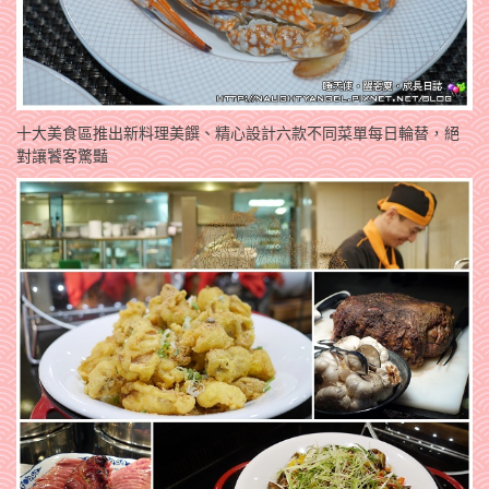
十大美食區推出新料理美饌、精心設計六款不同菜單每日輪替，絕
對讓饕客驚豔