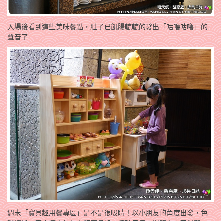
入場後看到這些美味餐點，肚子已飢腸轆轆的發出「咕嚕咕嚕」的
聲音了
週末「寶貝趣用餐專區」是不是很吸睛！以小朋友的角度出發，色