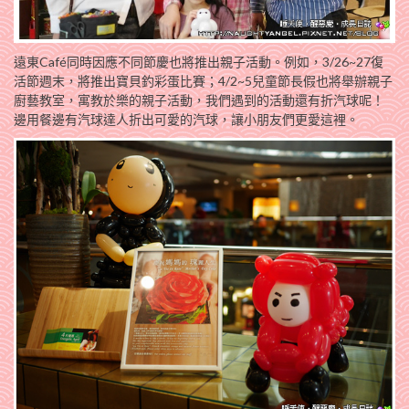
遠東Café同時因應不同節慶也將推出親子活動。例如，3/26~27復
活節週末，將推出寶貝釣彩蛋比賽；4/2~5兒童節長假也將舉辦親子
廚藝教室，寓教於樂的親子活動，我們遇到的活動還有折汽球呢！
邊用餐邊有汽球達人折出可愛的汽球，讓小朋友們更愛這裡。