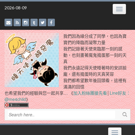
Skip
2026-08-09
Toggle
to
navigatio
content
我們因為緣分成了同學，也因為寶
寶們的降臨而凝聚力量
我們記錄著天使來臨那一刻的感
動，也刻畫著魔鬼搗蛋那一刻的天
真
我們永遠記得天使睡著時的安詳臉
龐，還有搗蛋時的天真笑容
我們都希望數年後回頭看，這裡有
滿滿的回憶
也希望我們的經驗與您一起共享… 《
加入粉絲團搶先看
│
Line好友：
@me4child
》
Toggle