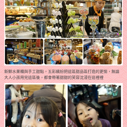
新鮮水果櫃與手工甜點，五彩繽紛把這區甜品區打造的更愉，無論
大人小孩用完這區後，都會帶著甜甜的笑容沈浸在這裡裡