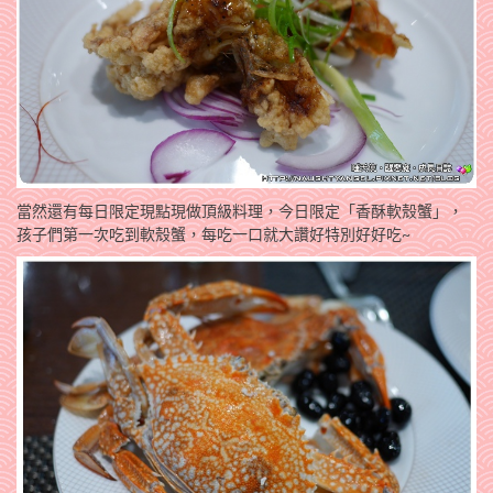
當然還有每日限定現點現做頂級料理，今日限定「香酥軟殼蟹」，
孩子們第一次吃到軟殼蟹，每吃一口就大讚好特別好好吃~