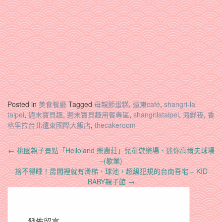
Posted in
美食餐廳
Tagged
母親節蛋糕
,
遠東café
,
shangri-la
taipei
,
週末寶貝趣
,
週末寶貝趣用餐專區
,
shangrilataipei
,
海鮮夜
,
香
格里拉台北遠東國際大飯店
,
thecakeroom
Post
←
桃園親子景點「Helloland 樂農莊」兒童遊樂場、迷你高爾夫球場
navigation
–(歇業)
捨不得睡！房間裡就有滑梯、球池，超級犯規的台南吾宅 – KID
BABY親子館
→
發佈留言