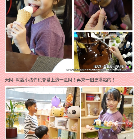
天阿~就說小孩們也會愛上這一區阿！再來一個更爆點的！