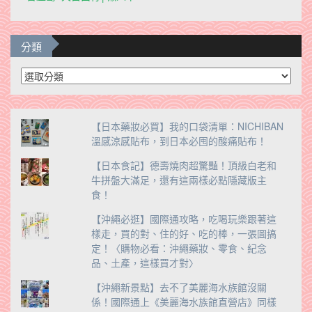
分類
分
類
【日本藥妝必買】我的口袋清單：NICHIBAN
溫感涼感貼布，到日本必囤的酸痛貼布！
【日本食記】德壽燒肉超驚豔！頂級白老和
牛拼盤大滿足，還有這兩樣必點隱藏版主
食！
【沖繩必逛】國際通攻略，吃喝玩樂跟著這
樣走，買的對、住的好、吃的棒，一張圖搞
定！〈購物必看：沖繩藥妝、零食、紀念
品、土產，這樣買才對〉
【沖繩新景點】去不了美麗海水族館沒關
係！國際通上《美麗海水族館直營店》同樣