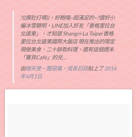
?((摸肚打嗝))，好飽哦~超滿足的~?還好小
編冰雪聰明，LINE加入好友「香格里拉台
北遠東」，才知道 Shangri-La Taipei 香格
里拉台北遠東國際大飯店 現在推出的限定
現做美食、二十餘款料理、還有這個週末
「寶貝Café」的兒…
由
睡天使‧醒惡魔‧成長日誌
貼上了
2016
年4月1日