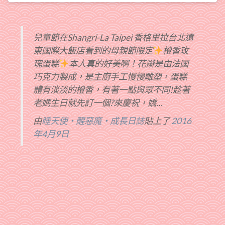
兒童節在Shangri-La Taipei 香格里拉台北遠
東國際大飯店看到的母親節限定
橙香玫
瑰蛋糕
本人真的好美啊！花辮是由法國
巧克力製成，是主廚手工慢慢雕塑，蛋糕
體有淡淡的橙香，有著一點與眾不同!趁著
老媽生日就先訂一個?來慶祝，嬌…
由
睡天使‧醒惡魔‧成長日誌
貼上了
2016
年4月9日