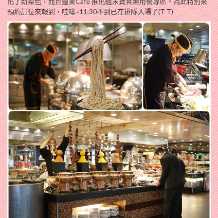
出了新菜色，而且遠東Café‬ 推出週末寶貝趣用餐專區。為此特別來
預約訂位來報到，哇噻~11:30不到已在排隊入場了(T-T)