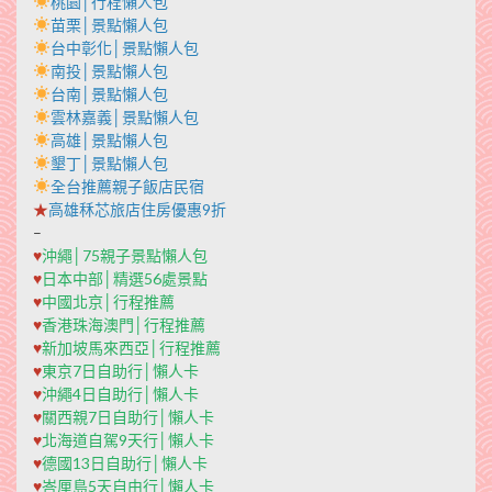
桃園│行程懶人包
苗栗│景點懶人包
台中彰化│景點懶人包
南投│景點懶人包
台南│景點懶人包
雲林嘉義│景點懶人包
高雄│景點懶人包
墾丁│景點懶人包
全台推薦親子飯店民宿
★
高雄秝芯旅店住房優惠9折
–
♥
沖繩│75親子景點懶人包
♥
日本中部│精選56處景點
♥
中國北京│行程推薦
♥
香港珠海澳門│行程推薦
♥
新加坡馬來西亞│行程推薦
♥
東京7日自助行│懶人卡
♥
沖繩4日自助行│懶人卡
♥
關西親7日自助行│懶人卡
♥
北海道自駕9天行│懶人卡
♥
德國13日自助行│懶人卡
♥
峇厘島5天自由行│懶人卡