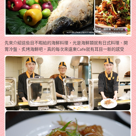
先來介紹這些目不暇給的海鮮料理，光是海鮮類就有日式料理、開
胃冷盤、炙烤海鮮吧，真的每次來遠東Cafe就有耳目一新的感受