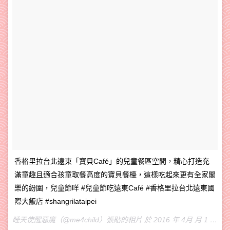
香格里拉台北遠東「寶貝Café」的兒童餐區空間，精心打造充
滿童趣且適合孩童取餐高度的寶貝餐檯，這樣吃起來更有全家閣
樂的紛圍，兒童節咩 #兒童節吃遠東Café #香格里拉台北遠東國
際大飯店 #shangrilataipei
睡天使醒惡魔（@me4child）張貼的相片 於 2016 年 4月 月 1 10:47下午 PDT 張貼