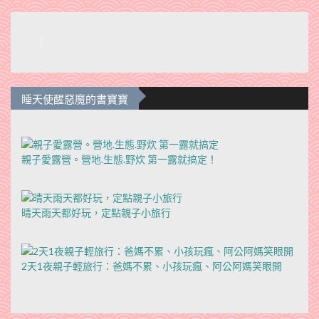
睡天使醒惡魔的書寶寶
親子愛露營。營地.生態.野炊 第一露就搞定！
晴天雨天都好玩，定點親子小旅行
2天1夜親子輕旅行：爸媽不累、小孩玩瘋、阿公阿媽笑眼開