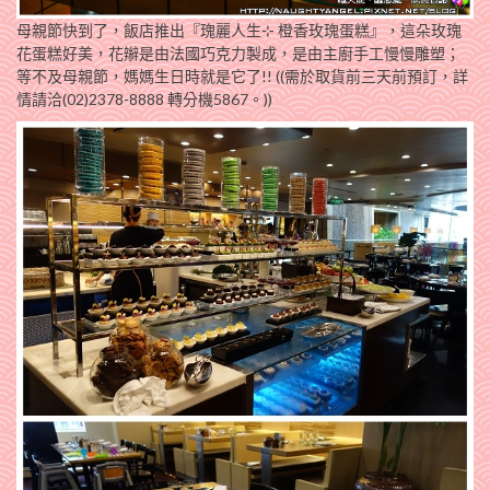
母親節快到了，飯店推出『瑰麗人生⊹ 橙香玫瑰蛋糕』，這朵玫瑰
花蛋糕好美，花辮是由法國巧克力製成，是由主廚手工慢慢雕塑；
等不及母親節，媽媽生日時就是它了!! ((需於取貨前三天前預訂，詳
情請洽(02)2378-8888 轉分機5867。))