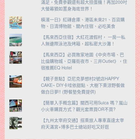
滿足，免費參觀還有超大扭蛋機！再加200吋
大螢幕猶如置身海底世界！
橫濱一日》紅磚倉庫、港區未來21、百貨購
物、日清博物館、關內住宿、必吃美食
【馬來西亞住宿】大紅花渡假村， 一房一私
人無邊際泳池及烤箱，超私密大沙灘！
【馬來西亞】必買敗家地圖《中央市場、巴
比倫購物城、亞羅街夜市、三井Outlet》，住
宿推薦EQ Hotel
【親子景點】亞尼克夢想村2號店HAPPY
CAKE~ DIY卡哇依甜點、大樹下乘涼野餐做
做白日夢!! (野餐墊免費提供)
【簡單入手概念篇】關西可用Suica 嗎？嵐山
小火車購買方式？觀光套票買OR不買?
【九州太宰府交通】搭乘旅人專車直達太宰
府天滿宮+博多巴士總站好吃又好逛