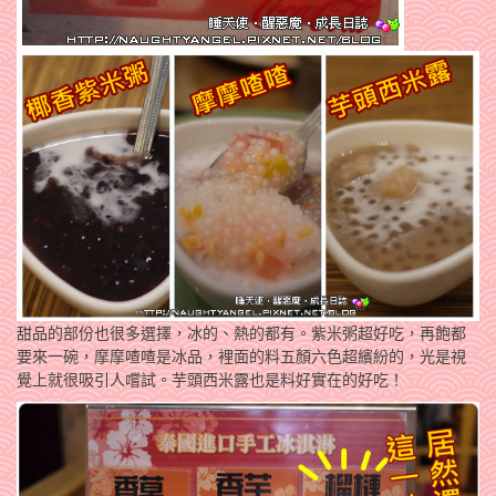
甜品的部份也很多選擇，冰的、熱的都有。紫米粥超好吃，再飽都
要來一碗，摩摩喳喳是冰品，裡面的料五顏六色超繽紛的，光是視
覺上就很吸引人嚐試。芋頭西米露也是料好實在的好吃！