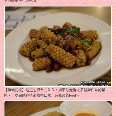
不沾醬單吃也好吃哦。
【醉仙花枝】這道也很台式ＸＤ，如果你覺得太多酸辣口味的菜
色，可以點點這道來換換口味，有熱炒的Feel～