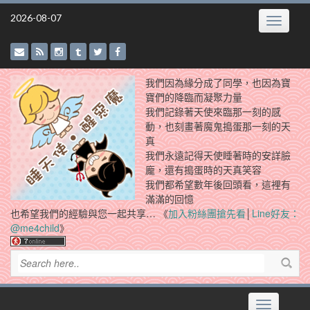
Skip
2026-08-07
Toggle
to
navigatio
content
我們因為緣分成了同學，也因為寶
寶們的降臨而凝聚力量
我們記錄著天使來臨那一刻的感
動，也刻畫著魔鬼搗蛋那一刻的天
真
我們永遠記得天使睡著時的安詳臉
龐，還有搗蛋時的天真笑容
我們都希望數年後回頭看，這裡有
滿滿的回憶
也希望我們的經驗與您一起共享… 《
加入粉絲團搶先看
│
Line好友：
@me4child
》
Toggle