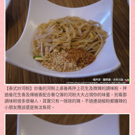
【泰式炒河粉】炒後的河粉上桌後再拌上花生及微辣的調味粉，拌
過後花生香及辣椒香配合著Ｑ彈的河粉大大占領你的味蕾，別看那
調味粉很多很嚇人，其實只有一咪咪的辣，不過連胡椒粉都嫌辣的
小朋友應該還是無法負荷。