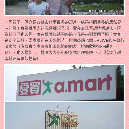
上回看了一個介紹各縣市什麼最多的短片，結果桃園最多的居然是
～外勞！身為桃園人的我仔細想了想，實在無法否認這個說法。因
為我自己也曾經一度在桃園後站困惑過～我是來到泰國了嗎？尤其
是到了四月，當泰國正在潑水節時，桃園後站也同步+LIVE的在舉行
潑水節（沒機會到泰國參加潑水節的朋友，桃園歡迎您～
誤
Ｘ
Ｄ），也因為如此，桃園大大小小的泰式料理餐廳不少（這幾年越
南料理有崛起趨勢）。