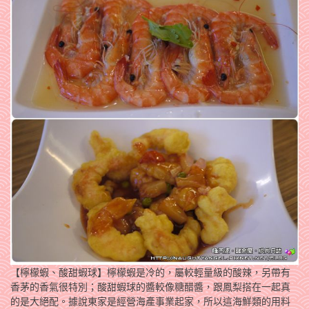
【檸檬蝦、酸甜蝦球】檸檬蝦是冷的，屬較輕量級的酸辣，另帶有
香茅的香氣很特別；酸甜蝦球的醬較像糖醋醬，跟鳳梨搭在一起真
的是大絕配。據說東家是經營海產事業起家，所以這海鮮類的用料