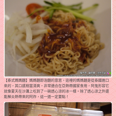
【泰式媽媽麵】媽媽麵即泡麵的意思，這裡的媽媽麵是從泰國進口
來的，其口感相當清爽，非常適合在亞熱帶國家食用，阿鬼形容它
就像夏天在沙灘上吃到了一碗透心涼的冰一樣。除了透心涼之外還
能解炎熱帶來的阿炸，這一道一定要點！