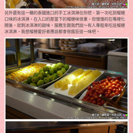
另外還有這一櫃的泰國進口的手工冰淇淋任你挖，第一次吃到榴槤
口味的冰淇淋，在入口的那當下的榴槤味很重，但慢慢的在嘴裡化
開後，就剩冰淇淋的甜味。服務生跟我們說～有人專程來吃這榴槤
冰淇淋，我想榴槤愛好者應該都會很瘋狂這一味吧。