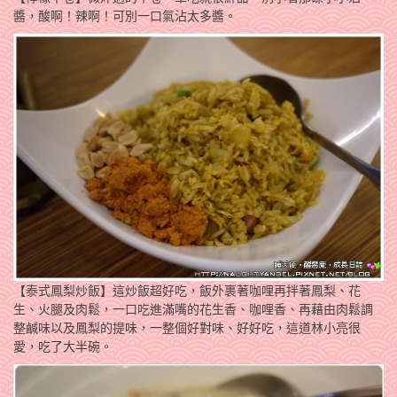
醬，酸啊！辣啊！可別一口氣沾太多醬。
【泰式鳳梨炒飯】這炒飯超好吃，飯外裹著咖哩再拌著鳳梨、花
生、火腿及肉鬆，一口吃進滿嘴的花生香、咖哩香、再藉由肉鬆調
整鹹味以及鳳梨的提味，一整個好對味、好好吃，這道林小亮很
愛，吃了大半碗。