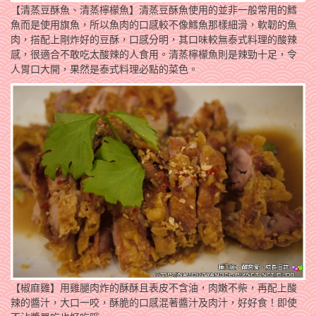
【清蒸豆酥魚、清蒸檸檬魚】清蒸豆酥魚使用的並非一般常用的鱈
魚而是使用旗魚，所以魚肉的口感較不像鱈魚那樣細滑，軟韌的魚
肉，搭配上剛炸好的豆酥，口感分明，其口味較無泰式料理的酸辣
感，很適合不敢吃太酸辣的人食用。清蒸檸檬魚則是辣勁十足，令
人胃口大開，果然是泰式料理必點的菜色。
【椒麻雞】用雞腿肉炸的酥酥且表皮不含油，肉嫩不柴，再配上酸
辣的醬汁，大口一咬，酥脆的口感混著醬汁及肉汁，好好食！即使