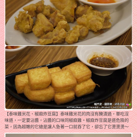
【泰味雞米花、椒麻炸豆腐】泰味雞米花的肉沒有醃漬過，單吃沒
味道，一定要沾醬，沾醬的口味同椒麻雞。椒麻炸豆腐是道危險的
菜，因為超嫩的它總是讓人急著一口就吞了它，卻忘了它燙燙燙～