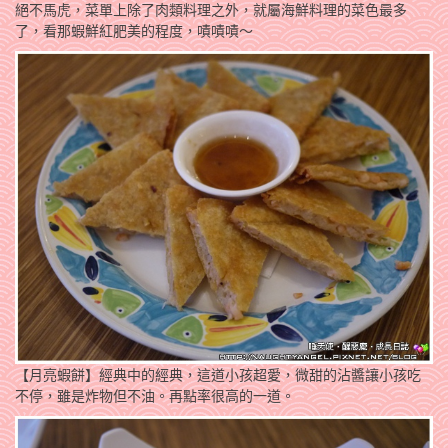
絕不馬虎，菜單上除了肉類料理之外，就屬海鮮料理的菜色最多
了，看那蝦鮮紅肥美的程度，嘖嘖嘖～
【月亮蝦餅】經典中的經典，這道小孩超愛，微甜的沾醬讓小孩吃
不停，雖是炸物但不油。再點率很高的一道。