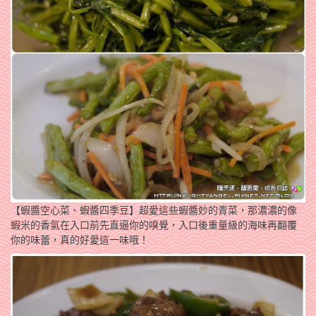
【蝦醬空心菜、蝦醬四季豆】超愛這些蝦醬妙的青菜，那濃濃的像
蝦米的香氣在入口前先直逼你的嗅覺，入口後重量級的海味再翻覆
你的味蕾，真的好愛這一味哦！