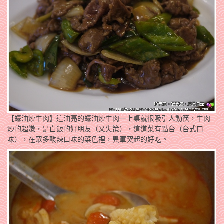
【蠔油炒牛肉】這油亮的蠔油炒牛肉一上桌就很吸引人動筷，牛肉
炒的超嫩，是白飯的好朋友（又失策），這道菜有點台（台式口
味），在眾多酸辣口味的菜色裡，異軍突起的好吃。