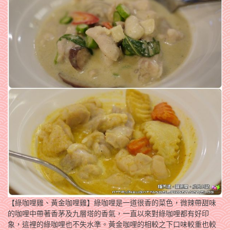
【綠咖哩雞、黃金咖哩雞】綠咖哩是一道很香的菜色，微辣帶甜味
的咖哩中帶著香茅及九層塔的香氣，一直以來對綠咖哩都有好印
象，這裡的綠咖哩也不失水準。黃金咖哩的相較之下口味較重也較