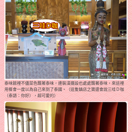
泰味館裡不儘菜色飄著泰味，連裝潢擺設也處處飄著泰味，來這裡
用餐會一度以為自己來到了泰國。（這隻鎮店之寶還會說三哇Ｄ咖
（泰語：你好），超可愛的）