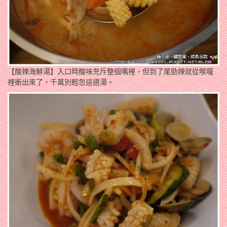
【酸辣海鮮湯】入口時酸味充斥整個嘴裡，但到了尾勁辣就從喉嚨
裡衝出來了，千萬別輕忽這道湯。