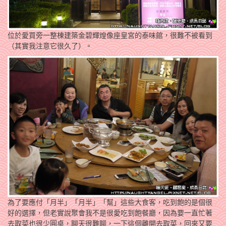
位於愛買旁一整棟建築金碧輝煌像座皇宮的泰味館，很難不被看到
（其實我注意它很久了）。
為了要應付「月半」「月半」「幫」這些大食客，吃到飽的是個很
好的選擇，但老實說聚會我不是很愛吃到飽餐廳，因為要一直忙著
去取菜也很少圓桌，聊天很難聊，一下這個離開去取菜，回來又要