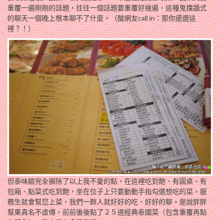
重覆一遍剛剛的話題，往往一個話題要重覆好幾遍，這種鬼擋牆式
的聊天一個晚上根本聊不了什麼。（酸網友call in：那你還選這
裡？！）
但泰味館完全摒除了以上我不愛的點，在這裡吃到飽、有圓桌、有
包廂、點菜式吃到飽，坐在位子上只要動動手指勾選想吃的菜，服
務生就會幫您上菜，我們一群人就好好的吃、好好的聊。是說胖胖
幫果真名不虛傳，前前後後點了２５道經典泰國菜（包含重覆再點