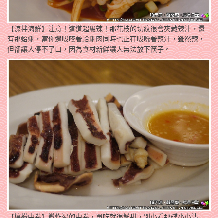
【涼拌海鮮】注意！這道超級辣！那花枝的切紋很會夾藏辣汁，還
有那蛤蜊，當你邊吸咬著蛤蜊肉同時也正在吸吮著辣汁，雖然辣，
但卻讓人停不了口，因為食材新鮮讓人無法放下筷子。
【檸檬中卷】微炸過的中卷，單吃就很鮮甜，別小看那碟小小沾