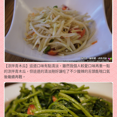
【涼拌青木瓜】這道口味有點清淡，雖然我個人較愛口味再重一點
的涼拌青木瓜，但這道的清淡剛好讓吃了不少酸辣的舌頭能喘口氣
後繼續再戰。