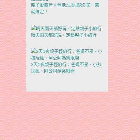
親子愛露營。營地.生態.野炊 第一露
就搞定！
晴天雨天都好玩，定點親子小旅行
2天1夜親子輕旅行：爸媽不累、小孩
玩瘋、阿公阿媽笑眼開