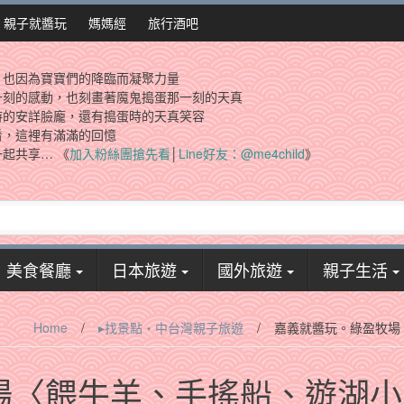
親子就醬玩
媽媽經
旅行酒吧
，也因為寶寶們的降臨而凝聚力量
一刻的感動，也刻畫著魔鬼搗蛋那一刻的天真
時的安詳臉龐，還有搗蛋時的天真笑容
看，這裡有滿滿的回憶
起共享… 《
加入粉絲團搶先看
│
Line好友：@me4child
》
美食餐廳
日本旅遊
國外旅遊
親子生活
Home
/
▸找景點‧中台灣親子旅遊
/
嘉義就醬玩。綠盈牧場
場〈餵牛羊、手搖船、遊湖小