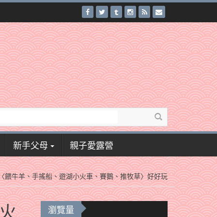
新手父母
親子愛露營
〈餵牛羊、手搖船、遊湖小火車、賽鵝、推牧草〉好好玩
火
瀏覽量