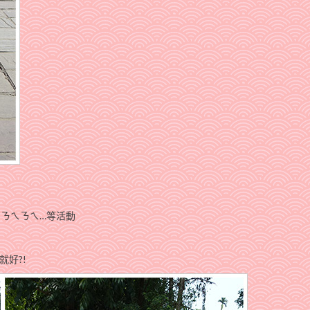
喝ㄋㄟㄋㄟ…等活動
就好?!