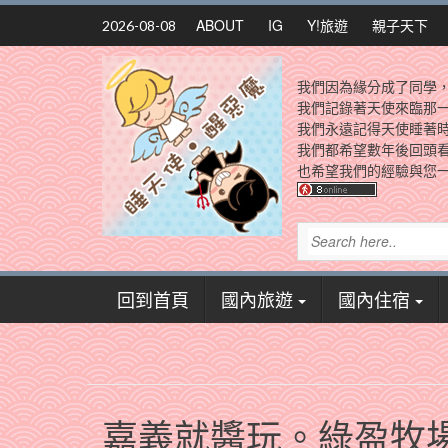
Skip
ABOUT
IG
Y!旅遊
親子天下
2026-08-08
to
content
我們因為緣分成了同學
我們記錄著天使來臨那
我們永遠記得天使睡著
我們都希望數年後回頭
也希望我們的經驗與您一
回到首頁
國內旅遊
國內住宿
嘉義就醬玩。綠盈牧