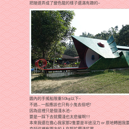
把隧道弄成了變色龍的樣子還滿有趣的~
園內的手搖船限重50kg以下~
不過… 一般應該也只有小鬼去搭吧?
因為這裡只是個淺水池~
要是一踩下去就擱淺也太悲催啊!!!
本來我還在擔心我家那2隻要是半途沒力 or 原地轉圈我
幸好這裡有園方的人在幫忙擱淺民眾