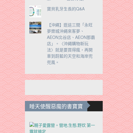
寶貝乳牙生長的Q&A
【沖繩】逛這三間「永旺
夢樂城沖繩來客夢、
AEON北谷店、AEON那霸
店」。〈沖繩購物新玩
法〉就是要買得瘋，再開
車到蔚藍的天空和海岸兜
兜風。
睡天使醒惡魔的書寶寶