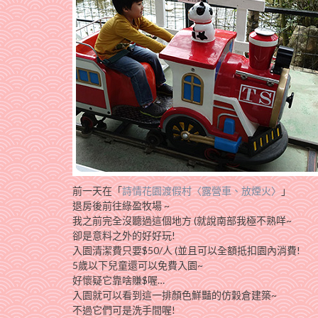
前一天在「
詩情花園渡假村〈露營車、放煙火〉
」
退房後前往綠盈牧場 ~
我之前完全沒聽過這個地方 (就說南部我極不熟咩~
卻是意料之外的好好玩!
入園清潔費只要$50/人 (並且可以全額抵扣園內消費!
5歲以下兒童還可以免費入園~
好懷疑它靠啥賺$喔…
入園就可以看到這一排顏色鮮豔的仿穀倉建築~
不過它們可是洗手間喔!