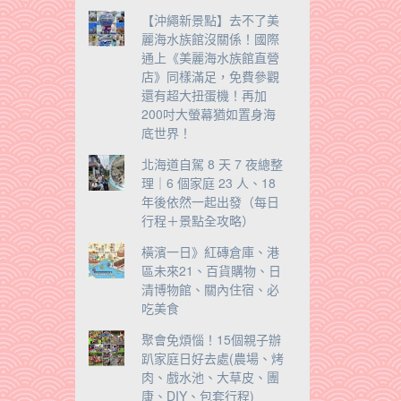
【沖繩新景點】去不了美
麗海水族館沒關係！國際
通上《美麗海水族館直營
店》同樣滿足，免費參觀
還有超大扭蛋機！再加
200吋大螢幕猶如置身海
底世界！
北海道自駕 8 天 7 夜總整
理｜6 個家庭 23 人、18
年後依然一起出發（每日
行程＋景點全攻略）
橫濱一日》紅磚倉庫、港
區未來21、百貨購物、日
清博物館、關內住宿、必
吃美食
聚會免煩惱！15個親子辦
趴家庭日好去處(農場、烤
肉、戲水池、大草皮、團
康、DIY、包套行程)