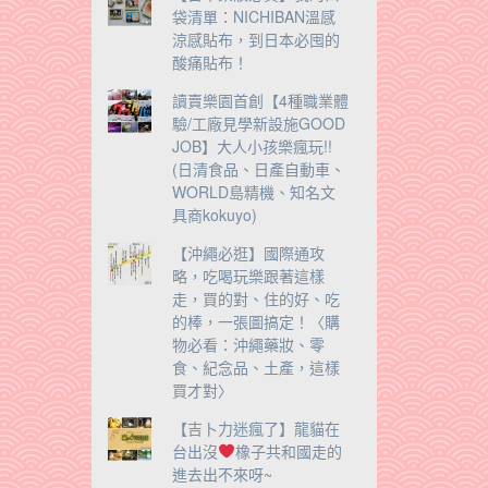
袋清單：NICHIBAN溫感
涼感貼布，到日本必囤的
酸痛貼布！
讀賣樂園首創【4種職業體
驗/工廠見學新設施GOOD
JOB】大人小孩樂瘋玩!!
(日清食品、日產自動車、
WORLD島精機、知名文
具商kokuyo)
【沖繩必逛】國際通攻
略，吃喝玩樂跟著這樣
走，買的對、住的好、吃
的棒，一張圖搞定！〈購
物必看：沖繩藥妝、零
食、紀念品、土產，這樣
買才對〉
【吉卜力迷瘋了】龍貓在
台出沒
橡子共和國走的
進去出不來呀~