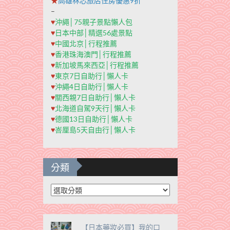
★
高雄秝芯旅店住房優惠9折
–
♥
沖繩│75親子景點懶人包
♥
日本中部│精選56處景點
♥
中國北京│行程推薦
♥
香港珠海澳門│行程推薦
♥
新加坡馬來西亞│行程推薦
♥
東京7日自助行│懶人卡
♥
沖繩4日自助行│懶人卡
♥
關西親7日自助行│懶人卡
♥
北海道自駕9天行│懶人卡
♥
德國13日自助行│懶人卡
♥
峇厘島5天自由行│懶人卡
分類
分
類
【日本藥妝必買】我的口