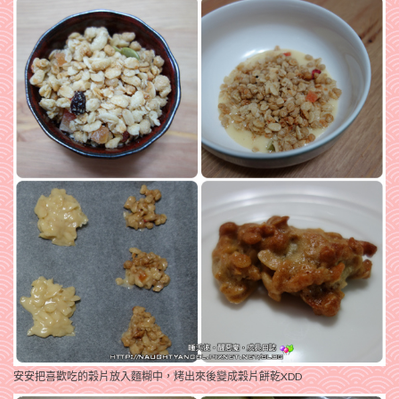
安安把喜歡吃的穀片放入麵糊中，烤出來後變成穀片餅乾XDD