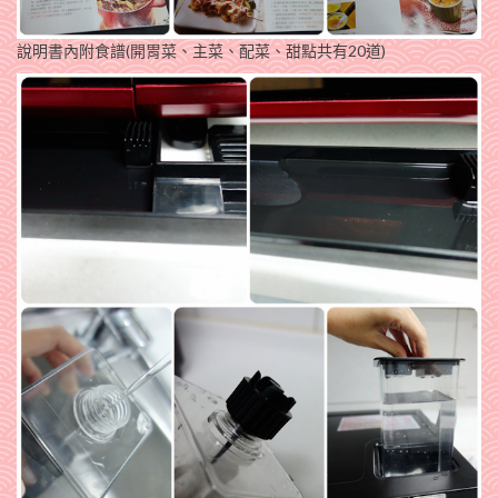
說明書內附食譜(開胃菜、主菜、配菜、甜點共有20道)