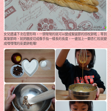
女兒建議下次在塑形時，一頭彎彎的就可以變成聖誕節的拐
杖餅乾；等到
萬聖節時，就把麵皮切成像手指一樣長的長度，一邊加上一顆杏仁粒就變
成嘿嘿嘿的巫婆餅乾囉!