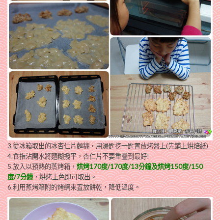
3.從冰箱取出的冰杏仁片麵糊，用湯匙挖一匙置放烤盤上(先鋪上烘焙紙)
4.食指沾開水將麵糊撥平，杏仁片不要重曡到最好!
5.放入以預熱的蒸烤箱，
烘烤170度/170度/13分鐘及烘烤150度/150
度/7分鐘
，烘烤上色即可取出。
6.利用蒸烤箱附的烤網來置放餅乾，降低溫度。