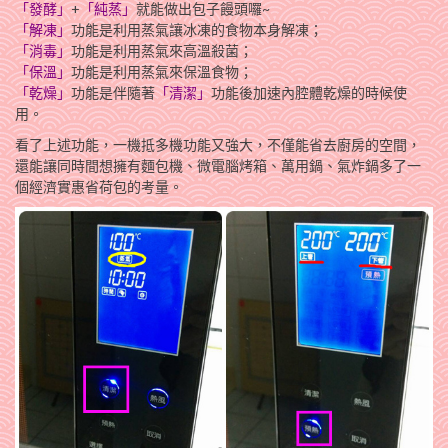
「發酵」
+
「純蒸」
就能做出包子饅頭囉~
「解凍」
功能是利用蒸氣讓冰凍的食物本身解凍；
「消毒」
功能是利用蒸氣來高溫殺菌；
「保溫」
功能是利用蒸氣來保溫食物；
「乾燥」
功能是伴隨著
「清潔」
功能後加速內腔體乾燥的時候使
用。
看了上述功能，一機抵多機功能又強大，不僅能省去廚房的空間，
還能讓同時間想擁有麵包機、微電腦烤箱、萬用鍋、氣炸鍋多了一
個經濟實惠省荷包的考量。