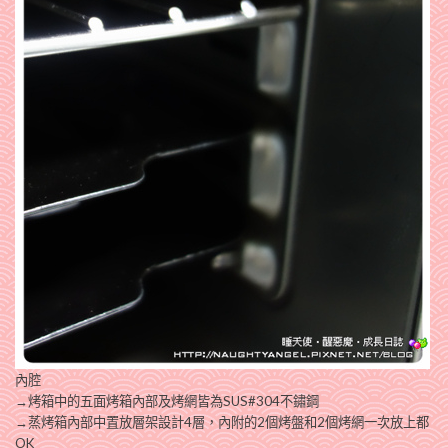
內腔
→
烤箱中的五面烤箱內部及烤網皆為SUS#304不鏽鋼
→蒸烤箱內部中置放層架設計4層，內附的2個烤盤和2個烤網一次放上都
OK