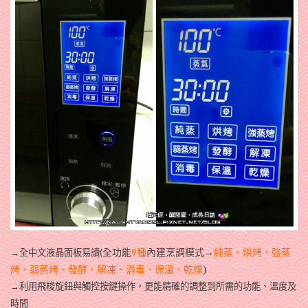
全功能
9種
內建烹調模式→
純蒸、烘烤、強蒸
全中文液晶面板易讀(
→
烤、弱蒸烤、發酵、解凍、消毒、保溫、乾燥
)
→利用飛梭旋鈕與觸控按鍵操作，更能精確的調整到所需的功能、溫度及
時間