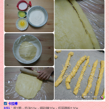
卡拉棒
材料：
蛋1顆、奶油10g、細砂糖20g、低筋麵粉130g