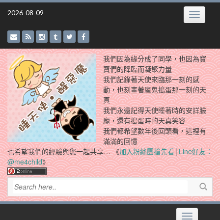
Skip
2026-08-09
Toggle
to
navigatio
content
我們因為緣分成了同學，也因為寶
寶們的降臨而凝聚力量
我們記錄著天使來臨那一刻的感
動，也刻畫著魔鬼搗蛋那一刻的天
真
我們永遠記得天使睡著時的安詳臉
龐，還有搗蛋時的天真笑容
我們都希望數年後回頭看，這裡有
滿滿的回憶
也希望我們的經驗與您一起共享… 《
加入粉絲團搶先看
│
Line好友：
@me4child
》
Toggle