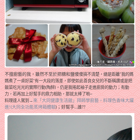
不擅廚藝的我，雖然不至於把糖和鹽傻
傻搞不清楚，總是距離”我的媽
媽煮了一桌好菜”有一大段的落差，即使如此善良女兒的不斷稱讚或是把
飯菜吃光光的實際行動(陶醉)，仍是我捲起袖子走進廚房的動力；有動
力，若再加上好幫手的鼎力相助，那就太棒了喲~
來「大同健康生活館」拜師學廚藝，料理色香味大躍
料理達人駕到→
進!(大同全功能蒸烤箱體驗
)；好幫手…誰??