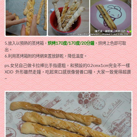
5.放入以預熱的蒸烤箱，
烘烤170度/170度/20分鐘
，烘烤上色即可取
出。
6.利用蒸烤箱附的烤網來置放餅乾，降低溫度。
ps.女兒自己做卡拉棒比手指還粗，和預設的0.2cmx1cm完全不一樣
XDD 外形雖然走鐘，吃起來口感很像營養口糧，大家一致覺得超讚
~