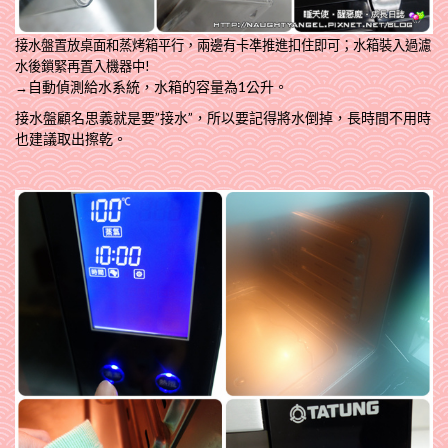
接水盤置放桌面和蒸烤箱平行，兩邊有卡凖推進扣住即可；水箱裝入過濾
水後鎖緊再置入機器中!
自動偵測給水系統，水箱的容量為1公升。
→
接水盤顧名思義就是要”接水”，所以要記得將水倒掉，長時間不用時
也建議取出擦乾。