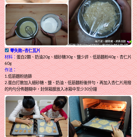
零失敗~杏仁瓦片
材料：
蛋白2顆、奶油20g、細砂糖30g、鹽少許、低筋麵粉40g、杏仁片
60g
作法：
1.低筋麵粉過篩
2.蛋白打散加入細砂糖、鹽、奶油、低筋麵粉後拌勻，再加入杏仁片用撥
的均勻分佈麵糊中，封保箱膜放入冰箱中至少30分鐘