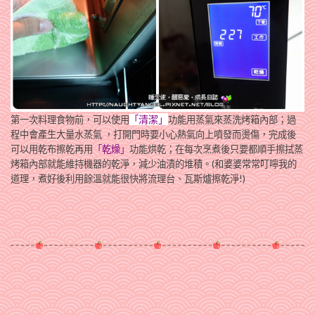
清潔」
第一次料理食物前，可以使用
「
功能用蒸氣來蒸洗烤箱內部；過
程中會產生大量水蒸氣 ，打開門時要小心熱氣向上噴發而燙傷，完成後
可以用乾布擦乾再用
「
乾燥」
功能烘乾；在每次烹煮後只要都順手擦拭蒸
烤箱內部就能維持機器的乾淨，減少油漬的堆積。(和婆婆常常叮嚀我的
道理，煮好後利用餘溫就能很快將流理台、瓦斯爐擦乾淨!)