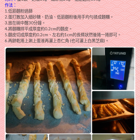
作法：
1.低筋麵粉過篩
2.蛋打散加入細砂糖、奶油、低筋麵粉後用手均勻揉成麵糰。
3.放在碗中醒30分鐘。
4.將麵糰捍平成厚度約0.2cm的麵皮。
5.麵皮切成厚度約0.2cm、左右約1cm的長條狀然後捲一捲即可。
6.再餅乾捲上涮上蛋液再灑上杏仁角 (也可灑上白黑芝麻)。