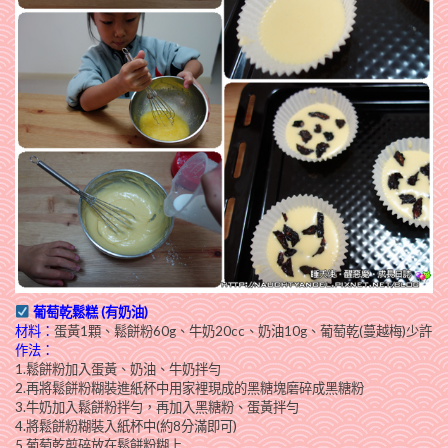
葡萄乾
鬆糕 (有奶油)
材料：
蛋黃1顆、鬆餅粉60g、牛奶20cc、奶油10g、葡萄乾(蔓越梅)少許
作法：
1.鬆餅粉加入蛋黃、奶油、牛奶拌勻
2.再將鬆餅粉糊裝進紙杯中用家裡現成的黑糖塊磨碎成黑糖粉
3.牛奶加入鬆餅粉拌勻，再加入黑糖粉、蛋黃拌勻
4.將鬆餅粉糊裝入紙杯中(約8分滿即可)
5.葡萄乾剪碎放在鬆餅粉糊上