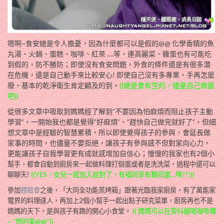
嗯啊~食安總是令人擔憂，因為什麼都可以是假的@@ 化學香精的魚
丸湯、火鍋、蛋糕、咖啡、紅茶 ….等，連高麗菜、雞蛋也有可能吃
到假的，防不勝防；即使沒有食安問題，外食的條件還是有很多潛
在危機，還是自己動手來比較安心! 即使自己沒有多專業，手再怎麼
廢，基本的乾淨衛生肯定顧及的到。
((總是會有空的，儘量自己做飯
吧))
從很多文章中吸取到媽媽經了解到”不要因為怕麻煩而阻止孩子主動
學習”，一開始我也都是覺得”好麻煩”、”趕快自己做完就好了”，但細
想文章中是經驗的智慧累積，所以即使覺得孩子的參與，會延長做
家事的時間，也儘量不要拒絕，讓孩子有參與感不但對家向心力，
更能讓孩子自我學習更有成就感增加自信心；慢慢的我家也有2個小
幫手，都會自動到廚房來一起做料理打個蛋或者是洗洗菜，過程中還可以
聊聊天!
((YES，女兒一起加入就對了，有褔同享有難同當…咦??!))
參加
體驗會
之後，「大同全功能蒸烤箱」跟著光臨我家廚房，有了萬能家
電界的料理達人，再加上2個小幫手一起出點子研究菜單，廚房再也不是
媽媽的天下，是與孩子有趣的開心小食堂。
(( 媽媽可以在旁抖腿喝咖啡囉
~ “想的美@@”))