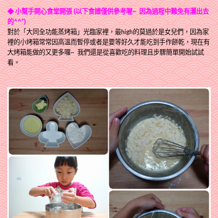
◆ 小幫手開心食堂開張
(以下食譜僅供參考喔~ 因為過程中難免有灑出去
的^^”)
對於「大同全功能蒸烤箱」光臨家裡，最high的莫過於是女兒們，因為家
裡的小烤箱常常因高溫而暫停或者是要等好久才能吃到手作餅乾，現在有
大烤箱能做的又更多囉~ 我們還是從喜歡吃的料理且步驟簡單開始試試
看。