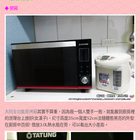
◆ 開箱
大同全功能蒸烤箱
其實不算重，因為我一個人雙手一抱，就能搬到廚房裡
的流理台上放好(女漢子)，尺寸高度35cm寬度52cm沈穩體態黑亮的外型
在廚房中百搭! 借放3.0L熱水瓶在旁，可以看出大小差距。