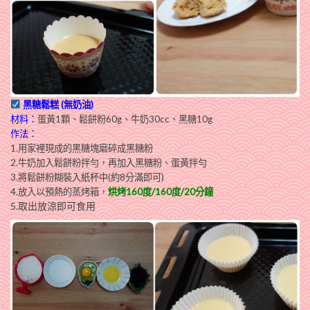
黑糖鬆糕 (無奶油)
材料：
蛋黃1顆、鬆餅粉60g、牛奶30cc、黑糖10g
作法：
1.用家裡現成的黑糖塊磨碎成黑糖粉
2.牛奶加入鬆餅粉拌勻，再加入黑糖粉、蛋黃拌勻
3.將鬆餅粉糊裝入紙杯中(約8分滿即可)
4.放入以預熱的蒸烤箱，
烘烤160度/160度/20分鐘
5.取出放涼即可食用