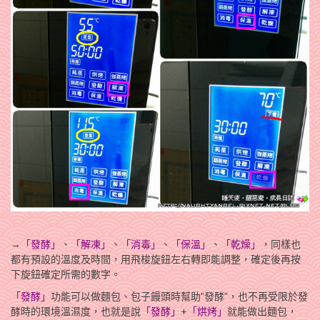
→
「發酵」
、
「解凍」
、
「消毒」
、
「保溫」
、
「乾燥」
，同樣也
都有預設的溫度及時間，用飛梭旋鈕左右轉即能調整，確定後再按
下旋鈕確定所需的數字。
「發酵」
功能可以做麵包、包子饅頭時幫助”發酵”，也不再受限於發
酵時的環境溫濕度，也就是說
「發酵」
+
「烘烤」
就能做出麵包，