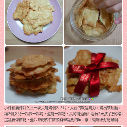
小烤箱要烤好久且一次只能烤個2~3片，大台的就是夠力，烤出來超脆，
讓2個女兒一起做一起烤，還能一起吃，真的挺過癮! 連著2天孩子放學都
提議要做餅乾，疊起來的杏仁餅頗有聖誕樹的fu，繫上蝴蝶結好應景啊~