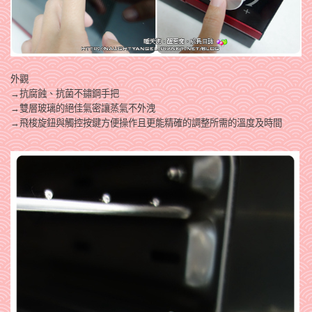
外觀
→抗腐蝕、抗菌
不鏽鋼手把
→
雙層玻璃的絕佳氣密讓蒸氣不外洩
→飛梭旋鈕與觸控按鍵方便操作且更能精確的調整所需的溫度及時間