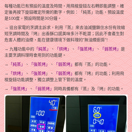
每種功能已有預設的溫度及時間，用飛梭旋鈕左右轉即能調整，確
定後再按下旋鈕確定所需的數字，例如：「純蒸」功能，預設溫度
是100度，預設時間是30分鐘。
→ 這台家電的烹調主訴求，利用『蒸』來去油減鹽鎖住水份有效縮
短烹調時間及『烤』出香酥口感美味多汁不乾澀；因此不會產生對
危害人體的油煙，能在健康環境下做料理的”無油煙廚房”!
→ 九種功能中的
「純蒸」
、
「烘烤」
、
「強蒸烤」
、
「弱蒸烤」
是
主要烹調料理時會用到的功能鍵。
→
「純蒸」
、
「強蒸烤」
、
「弱蒸烤」
都有『蒸』的功能。
→
「烘烤」
、
「強蒸烤
」、
「弱蒸烤」
都有『烤』的功能；利用飛
梭旋鈕功能調整，獨立調整上管下管的溫度。
→
「強蒸烤」
、
「弱蒸烤」
同時具備都有『蒸』及『烤』的功能。