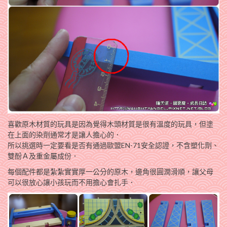
喜歡原木材質的玩具是因為覺得木頭材質是很有溫度的玩具，但塗
在上面的染劑通常才是讓人擔心的．
所以挑選時一定要看是否有通過歐盟EN-71安全認證，不含塑化劑、
雙酚Ａ及重金屬成份．
每個配件都是紮紮實實厚一公分的原木，邊角很圓潤滑順，讓父母
可以很放心讓小孩玩而不用擔心會扎手．