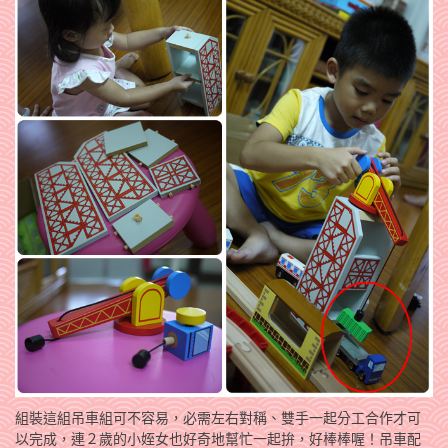
組裝這組吊車組可不容易，必需左右對稱、雙手一起分工合作才可
以完成，連２歲的小姪女也好奇地幫忙一起拚，好棒棒喔！吊車配