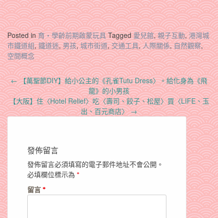
Posted in
育‧學齡前期啟蒙玩具
Tagged
愛兒館
,
親子互動
,
港灣城
市鐵道組
,
鐵道迷
,
男孩
,
城市街道
,
交通工具
,
人際關係
,
自然觀察
,
空間概念
Post
←
【萬聖節DIY】給小公主的《孔雀Tutu Dress〉。給化身為《飛
navigation
龍》的小男孩
【大阪】住〈Hotel Relief〉吃〈壽司、餃子、松屋〉買〈LIFE、玉
出、百元商店〉
→
發佈留言
發佈留言必須填寫的電子郵件地址不會公開。
必填欄位標示為
*
留言
*