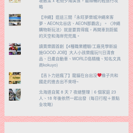
坡散策 x 老街夕陽美食，最順暢的輕旅行攻
略
【沖繩】逛這三間「永旺夢樂城沖繩來客
夢、AEON北谷店、AEON那霸店」。〈沖繩
購物新玩法〉就是要買得瘋，再開車到蔚藍
的天空和海岸兜兜風。
讀賣樂園首創【4種職業體驗/工廠見學新設
施GOOD JOB】大人小孩樂瘋玩!!(日清食
品、日產自動車、WORLD島精機、知名文具
商kokuyo)
【吉卜力迷瘋了】龍貓在台出沒
橡子共和
國走的進去出不來呀~
北海道自駕 8 天 7 夜總整理｜6 個家庭 23
人、18 年後依然一起出發（每日行程＋景點
全攻略）