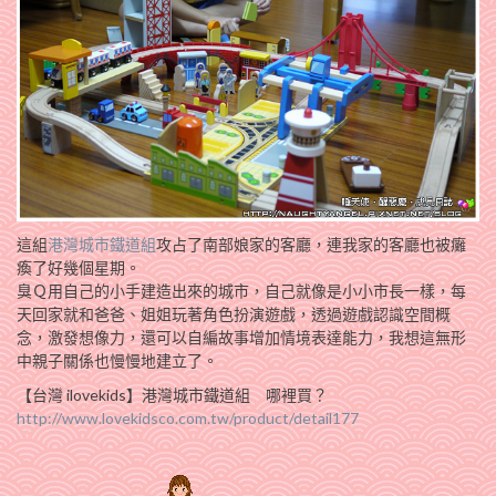
這組
港灣城市鐵道組
攻占了南部娘家的客廳，連我家的客廳也被癱
瘓了好幾個星期。
臭Ｑ用自己的小手建造出來的城市，自己就像是小小市長一樣，每
天回家就和爸爸、姐姐玩著角色扮演遊戲，透過遊戲認識空間概
念，激發想像力，還可以自編故事增加情境表達能力，我想這無形
中親子關係也慢慢地建立了。
【台灣 ilovekids】港灣城市鐵道組 哪裡買？
http://www.lovekidsco.com.tw/product/detail177