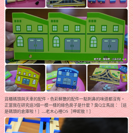
貨櫃碼頭與天車的配件，色彩鮮艷的配件一點刺鼻的味道都沒有。
正當我在研究這3個一模一樣的綠色房子是什麼？臭Q立馬說：［這
是碼頭的倉庫啦！］….老木心裡OS［呷呢敖！］