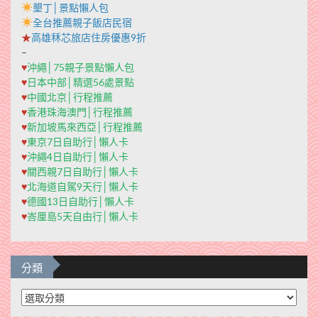
墾丁│景點懶人包
全台推薦親子飯店民宿
★
高雄秝芯旅店住房優惠9折
–
♥
沖繩│75親子景點懶人包
♥
日本中部│精選56處景點
♥
中國北京│行程推薦
♥
香港珠海澳門│行程推薦
♥
新加坡馬來西亞│行程推薦
♥
東京7日自助行│懶人卡
♥
沖繩4日自助行│懶人卡
♥
關西親7日自助行│懶人卡
♥
北海道自駕9天行│懶人卡
♥
德國13日自助行│懶人卡
♥
峇厘島5天自由行│懶人卡
分類
分
類