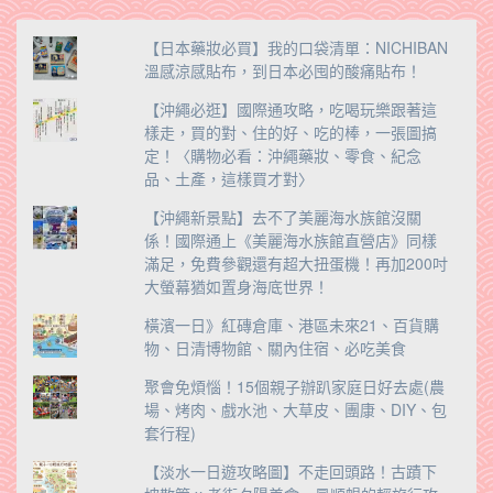
【日本藥妝必買】我的口袋清單：NICHIBAN
溫感涼感貼布，到日本必囤的酸痛貼布！
【沖繩必逛】國際通攻略，吃喝玩樂跟著這
樣走，買的對、住的好、吃的棒，一張圖搞
定！〈購物必看：沖繩藥妝、零食、紀念
品、土產，這樣買才對〉
【沖繩新景點】去不了美麗海水族館沒關
係！國際通上《美麗海水族館直營店》同樣
滿足，免費參觀還有超大扭蛋機！再加200吋
大螢幕猶如置身海底世界！
橫濱一日》紅磚倉庫、港區未來21、百貨購
物、日清博物館、關內住宿、必吃美食
聚會免煩惱！15個親子辦趴家庭日好去處(農
場、烤肉、戲水池、大草皮、團康、DIY、包
套行程)
【淡水一日遊攻略圖】不走回頭路！古蹟下