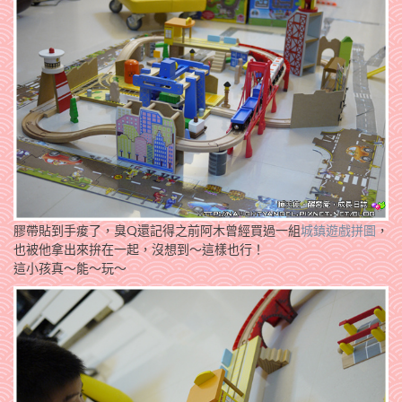
膠帶貼到手痠了，臭Q還記得之前阿木曾經買過一組
城鎮遊戲拼圖
，
也被他拿出來拚在一起，沒想到～這樣也行！
這小孩真～能～玩～