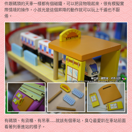
件跟碼頭的天車一樣都有個磁鐵，可以把貨物吸起來，很有模擬實
際情境的操作，小孩光是這個昇降的動作就可以玩上千遍也不厭
倦。
有碼頭、有貨櫃、有吊車……就該有個車站，臭Ｑ最愛趴在車站前面
看著列車進站的樣子。