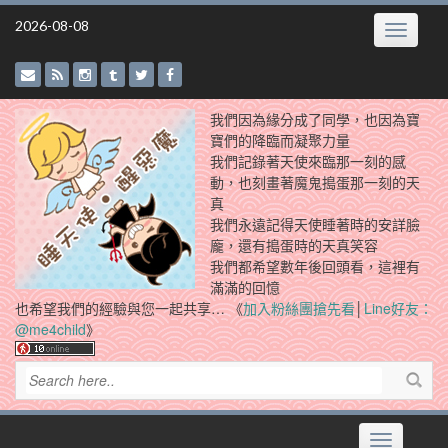
Skip
2026-08-08
Toggle
to
navigatio
content
我們因為緣分成了同學，也因為寶
寶們的降臨而凝聚力量
我們記錄著天使來臨那一刻的感
動，也刻畫著魔鬼搗蛋那一刻的天
真
我們永遠記得天使睡著時的安詳臉
龐，還有搗蛋時的天真笑容
我們都希望數年後回頭看，這裡有
滿滿的回憶
也希望我們的經驗與您一起共享… 《
加入粉絲團搶先看
│
Line好友：
@me4child
》
Toggle