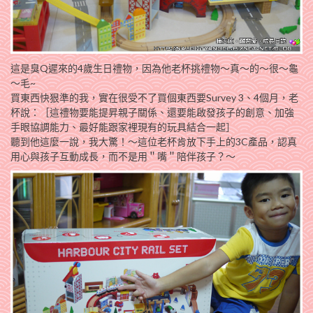
這是臭Q遲來的4歲生日禮物，因為他老杯挑禮物～真～的～很～龜
～毛~
買東西快狠準的我，實在很受不了買個東西要Survey 3、4個月，老
杯說：［這禮物要能提昇親子關係、還要能啟發孩子的創意、加強
手眼協調能力、最好能跟家裡現有的玩具結合一起］
聽到他這麼一說，我大驚！～這位老杯肯放下手上的3C產品，認真
用心與孩子互動成長，而不是用＂嘴＂陪伴孩子？～