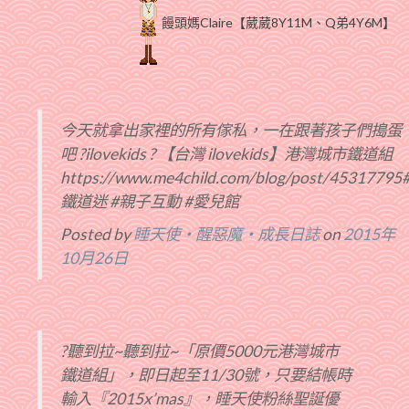
饅頭媽Claire【葳葳8Y11M、Q弟4Y6M】
今天就拿出家裡的所有傢私，一在跟著孩子們搗蛋
吧 ?ilovekids ? 【台灣 ilovekids】港灣城市鐵道組
https://www.me4child.com/blog/post/45317795
鐵道迷 #親子互動 #愛兒館
Posted by
睡天使‧醒惡魔‧成長日誌
on
2015年
10月26日
?聽到拉~聽到拉~「原價5000元港灣城市
鐵道組」，即日起至11/30號，只要結帳時
輸入『2015x’mas』，睡天使粉絲聖誕優