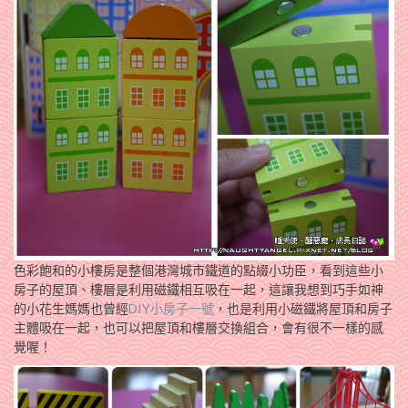
色彩飽和的小樓房是整個港灣城市鐵道的點綴小功臣，看到這些小
房子的屋頂、樓層是利用磁鐵相互吸在一起，這讓我想到巧手如神
的小花生媽媽也曾經
DIY小房子一號
，也是利用小磁鐵將屋頂和房子
主體吸在一起，也可以把屋頂和樓層交換組合，會有很不一樣的感
覺喔！