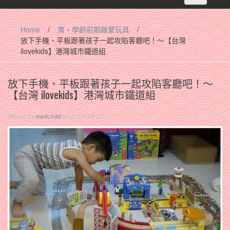
navigation
Home
/
育‧學齡前期啟蒙玩具
/
放下手機、平板跟著孩子一起攻陷客廳吧！～【台灣
ilovekids】港灣城市鐵道組
放下手機、平板跟著孩子一起攻陷客廳吧！～
【台灣 ilovekids】港灣城市鐵道組
Posted By
me4child
on 2015-10-27