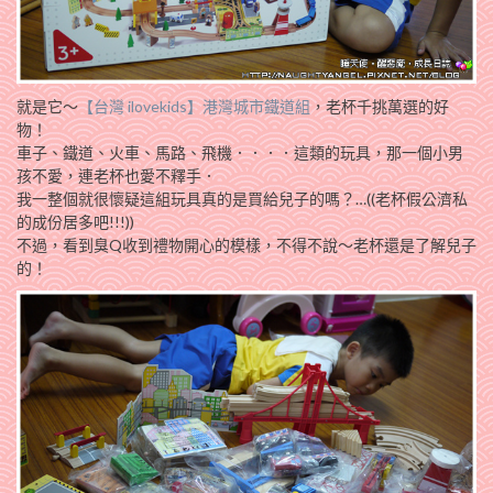
就是它～
【台灣 ilovekids】港灣城市鐵道組
，老杯千挑萬選的好
物！
車子、鐵道、火車、馬路、飛機．．．．這類的玩具，那一個小男
孩不愛，連老杯也愛不釋手．
我一整個就很懷疑這組玩具真的是買給兒子的嗎？…((老杯假公濟私
的成份居多吧!!!))
不過，看到臭Q收到禮物開心的模樣，不得不說～老杯還是了解兒子
的！