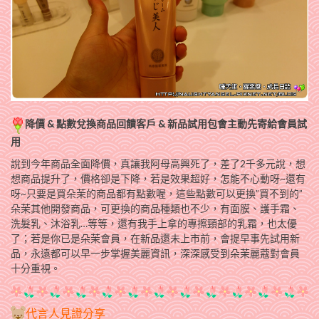
降價 & 點數兌換商品回饋客戶 & 新品試用包會主動先寄給會員試
用
說到今年商品全面降價，真讓我阿母高興死了，差了2千多元說，想
想商品提升了，價格卻是下降，若是效果超好，怎能不心動呀~還有
呀~只要是買朵茉的商品都有點數喔，這些點數可以更換”買不到的”
朵茉其他開發商品，可更換的商品種類也不少，有面膜、護手霜、
洗髮乳、沐浴乳…等等，還有我手上拿的專擦頸部的乳霜，也太優
了；若是你已是朵茉會員，在新品還未上市前，會提早事先試用新
品，永遠都可以早一步掌握美麗資訊，深深感受到朵茉麗蔻對會員
十分重視。
代言人見證分享