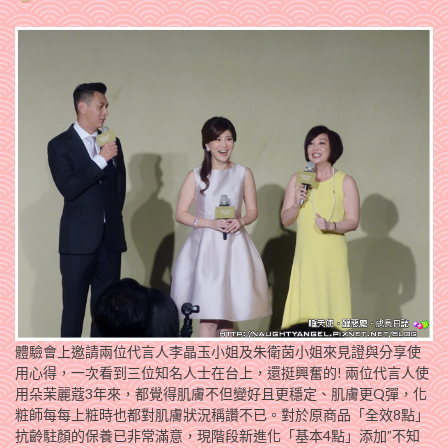
體驗會上邀請兩位代言人李晶玉小姐及朱衛茵小姐來見證與分享使
用心得，一次看到三位知名人士在台上，還挺興奮的! 兩位代言人使
用朵茉麗蔻3年來，都覺得肌膚不但變好且更穩定、肌膚更Q彈，化
粧師每每上粧時也都對肌膚狀況稱讚不已。對於原商品「全效8點」
抗齡駐顏的保養已非常滿意，現階段新進化「基本4點」添加”不知