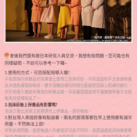
會後我們還有跟日本研究人員交流，我想有些問題，您可能也有
同樣疑問，不妨可以參考一下囉~
1.使用的方式，可否搭配用導入儀?
手指塗抹的保養品的效果會比使用工具來的好，手的溫度和手法會讓保養
品滲透肌膚幫助吸收，雙手接觸皮膚的同時也能感受到臉上肌膚的變化，
另外用導入儀是有專用的保養品喔，朵茉麗蔻還是用手護養顏保養手法就
能有效發揮商品了。
2.泡澡前後上保養品有影響嗎?
泡澡之後比泡澡之前更適合上保養品，更好吸收。
3.對台灣人來說好像有點滋養，兩名的部落客都在早上使用都有減半
用量，不然無法上妝!
針對這個問題，我想每個人的膚質狀況是不同的，我建議還是
諮詢專業客
服(免費專線0800-866-866)；依照每個人的狀況不同，會提供最適合的