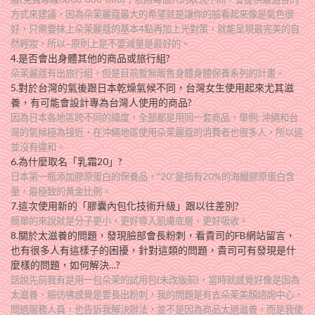
方式來建議，因為朵茉麗蔻最大的希望就是讓你的臉看起來像是氣色很
好，只需要抹上朵茉麗蔻的基本4點再加上光對策，就能呈現最完美的自
然輕妝，所以~原則上是不要減量是最好的。
4.是否會出身體其他的商品或旅行組?
朵茉麗蔻有出旅行組，但是目前暫無販售身體身體保養系列的計畫。
5.對於台灣的氣後跟日本乾燥氣候不同，台灣女生使用起來尤其滋
養，有可能會設計專為台灣人使用的商品?
因為日本各地區跨不同的緯度，全部都是用同一套商品，舉例: 沖繩和台
灣的氣候極為接近，在沖繩地區使用朵茉麗蔻的消費者也很多人，所以這
並沒有違和。
6.為什麼取名「乳霜20」?
日本第一瓶添加膠原蛋白的保養品，”20″是指有20%的海鰻膠原蛋白含
量，最極致的黃金比例。
7.這次使用新的「膠囊內包化技術升級」跟以往差別?
簡單的來說就是分子更小，更好導入肌膚底層，更好吸收。
8.關於太滋養的問題，發現臉部會長粉刺，看貴司的FB網站留言，
也有很多人有這樣子的困擾，針對這類的問題，貴司可有發現是什
麼樣的問題，如何解決…?
話說先前我有是用一包朵茉的試用包(未改版前)，當時就感覺好像是因為
太滋養，臉彷彿感覺是要長出粉刺，我的問題是有去朵茉美顏諮詢中心，
問過服務人員，也告訴我解決辦法，並不是因為商品太過滋養，而是我使