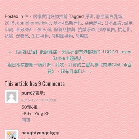
Posted in
住‧居家實用好物推薦
Tagged
淨斑
,
膠原蛋白乳霜
,
2015
,
domohornwrinkle
,
基本4點新進化
,
朵茉麗蒄
,
日本品牌
,
試用
申請
,
全效8點
,
不知火菊
,
保養品推薦
,
抗皺淨斑
,
膠原蛋白
,
抗老化
,
抗皺
,
保養品
,
生日禮物
,
母親節禮物
,
母親節
Post
←
【高雄住宿】低調雅痞、閃亮亮卻有港都味的「COZZI Loves
navigation
Barbie主題飯店」
跟日本京都駅一樣好逛、好吃、好買的三鐡共構《南港CityLink百
貨》，超有日本FU~
→
This article has 9 Comments
purr67
表示:
2015-12-1116:48:48
50讚6推
FB:Fei Ying KE
回覆
naughtyangel
表示: