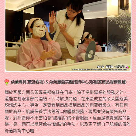
朵茉專員(電話客服) & 朵茉麗蔻美顏諮詢中心(客服兼商品服務體驗)
關於客服方面朵茉專員都進駐在日本，除了提供專業的服務之外，
還能立刻跟各部門連結，即時解決問題；在東區成立的朵茉麗蔻美
顏諮詢中心，專為一定要看到商品摸到商品的消費者設立，有任何
關於商品、肌膚保養手法等等…做體驗服務，現場並沒有販售商品
喔，到那邊你不用害怕會”被推銷”的不舒服感，反而是被貴賓般的對
待，是一個可以學習像被”做臉”的手法，以及更了解自己肌膚的優雅
舒適諮詢中心喔。