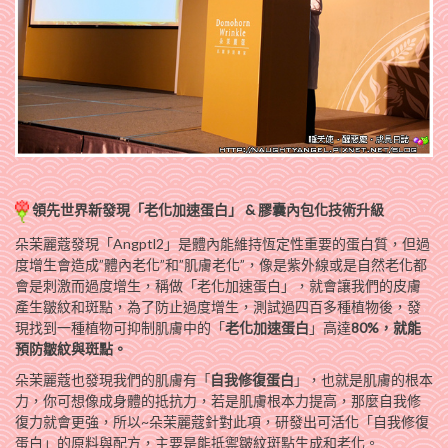
領先世界新發現「老化加速蛋白」 & 膠囊內包化技術升級
朵茉麗蔻發現「Angptl2」是體內能維持恆定性重要的蛋白質，但過
度增生會造成”體內老化”和”肌膚老化”，像是紫外線或是自然老化都
會是刺激而過度增生，稱做「老化加速蛋白」，就會讓我們的皮膚
產生皺紋和斑點，為了防止過度增生，測試過四百多種植物後，發
現找到一種植物可抑制肌膚中的「
老化加速蛋白
」高達
80%，就能
預防皺紋與斑點。
朵茉麗蔻也發現我們的肌膚有
自我修復蛋白
，也就是肌膚的根本
「
」
力，你可想像成身體的抵抗力，若是肌膚根本力提高，那麼自我修
復力就會更強，所以~朵茉麗蔻針對此項，研發出可活化「自我修復
蛋白」的原料與配方，主要是能抵禦皺紋斑點生成和老化。