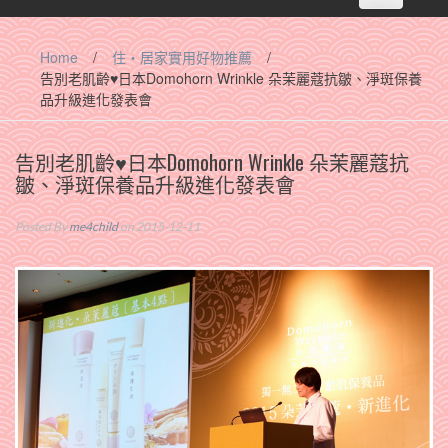
navigation
Home
/
住‧居家實用好物推薦
/
告別老肌齡♥日本Domohorn Wrinkle 朵茉麗蔻抗皺、淨斑保養
品升級進化發表會
告別老肌齡♥日本Domohorn Wrinkle 朵茉麗蔻抗
皺、淨斑保養品升級進化發表會
Posted By
me4child
on 2015-12-11