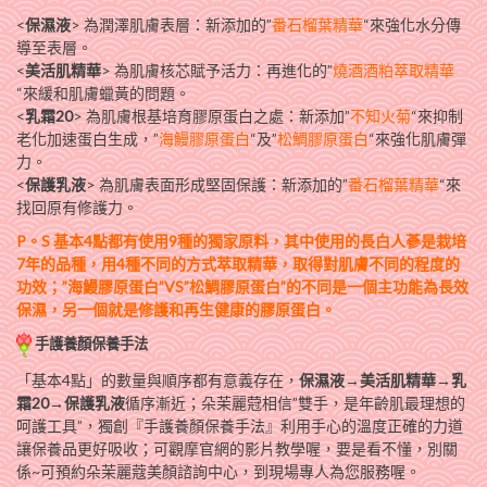
<
保濕液
> 為潤澤肌膚表層：新添加的”
番石榴葉精華
“來強化水分傳
導至表層。
<
美活肌精華
> 為肌膚核芯賦予活力：再進化的”
燒酒酒粕萃取精華
“來緩和肌膚蠟黃的問題。
<
乳霜20
> 為肌膚根基培育膠原蛋白之處：新添加”
不知火菊
“來抑制
老化加速蛋白生成，”
海鰻膠原蛋白
“及”
松鯛膠原蛋白
“來強化肌膚彈
力。
<
保護乳液
> 為肌膚表面形成堅固保護：新添加的”
番石榴葉精華
“來
找回原有修護力。
P。S 基本4點都有使用9種的獨家原料，其中使用的長白人蔘是栽培
7年的品種，用4種不同的方式萃取精華，取得對肌膚不同的程度的
功效；”海鰻膠原蛋白”VS”松鯛膠原蛋白”的不同是一個主功能為長效
保濕，另一個就是修護和再生健康的膠原蛋白。
手護養顏保養手法
「基本4點」的數量與順序都有意義存在，
保濕液→美活肌精華→乳
霜20→保護乳液
循序漸近；朵茉麗蒄相信”雙手，是年齡肌最理想的
呵護工具”，獨創『手護養顏保養手法』利用手心的溫度正確的力道
讓保養品更好吸收；可觀摩官網的影片教學喔，要是看不懂，別關
係~可預約朵茉麗蔻美顏諮詢中心，到現場專人為您服務喔。