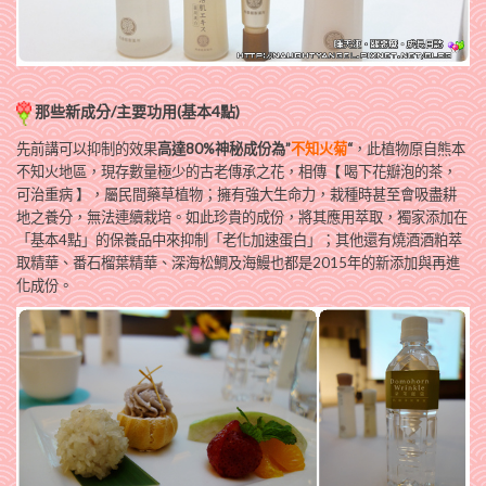
那些新成分/主要功用(基本4點)
先前講可以抑制的效果
高達80%神秘成份為”
不知火菊
“
，此植物原自熊本
不知火地區，現存數量極少的古老傳承之花，相傳【 喝下花瓣泡的茶，
可治重病 】，屬民間藥草植物；擁有強大生命力，栽種時甚至會吸盡耕
地之養分，無法連續栽培。如此珍貴的成份，將其應用萃取，獨家添加在
「基本4點」的保養品中來抑制「老化加速蛋白」；其他還有燒酒酒粕萃
取精華、番石榴葉精華、深海松鯛及海鰻也都是2015年的新添加與再進
化成份。