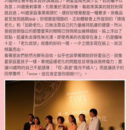
20歲時仗著年輕本質好(真敢說..)，熱愛當陽光美少女，對防曬不以
為意；30歲衝剌事業，化粧重於清潔保養，看起來美美的就好則得
過且過；40歲家庭事業兩頭忙，連好好睡覺都是一種奢求，保養品
甚至放到過期@@；但現實是殘酷的，正如體驗會上所提到的「環境
老化」和「加齡老化」已無法靠自己的力量維持肌膚的健康，所以
曾經迷倒惱公的那雙愛笑的眼睛已悄悄爬出幾條細紋，臉上浮出了
斑點，肌膚失去彈性無光澤，即使再美的衣服穿在身上，仍是嬸味
十足，「老化症狀」就像約好的一樣，一夕之間全寫在臉上，狀況
傾巢而出。
看著朋友們依然光鮮有自信，似乎也該學著開始好好愛自己，就像
愛家庭愛孩子一樣，重視延緩老化的問題並且增強自我修復力；要
讓50歲時的自己不是感嘆：「哎~真是”歲月不繞人”」而是讓孩子的
同學驚呼：「wow，這位肯定是你姐姐!!!!」。