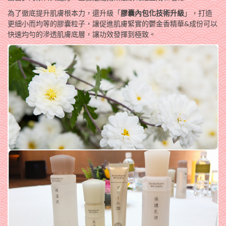
為了徹底提升肌膚根本力，還升級「
膠囊內包化技術升級
」，打造
更細小而均等的膠囊粒子，讓促進肌膚緊實的鬱金香精華&成份可以
快速均勻的滲透肌膚底層，讓功效發揮到極致。