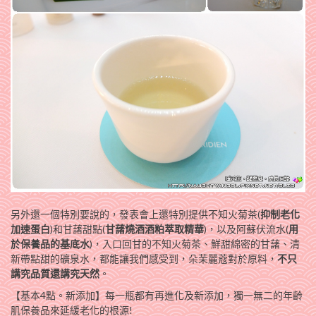
另外還一個特別要說的，發表會上還特別提供不知火菊茶(
抑制老化
加速蛋白
)和甘藷甜點(
甘藷燒酒酒粕萃取精華
)，以及阿蘇伏流水(
用
於保養品的基底水
)，入口回甘的不知火菊茶、鮮甜綿密的甘藷、清
新帶點甜的礦泉水，都能讓我們感受到，朵茉麗蔻對於原料，
不只
講究品質還講究天然
。
【基本4點。新添加】每一瓶都有再進化及新添加，獨一無二的年齡
肌保養品來延緩老化的根源!