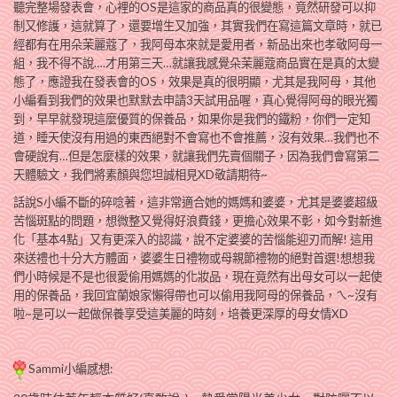
聽完整場發表會，心裡的OS是這家的商品真的很變態，竟然研發可以抑
制又修護，這就算了，還要增生又加強，其實我們在寫這篇文章時，就已
經都有在用朵茉麗蔻了，我阿母本來就是愛用者，新品出來也孝敬阿母一
組，我不得不說….才用第三天…就讓我感覺朵茉麗蔻商品實在是真的太變
態了，應證我在發表會的OS，效果是真的很明顯，尤其是我阿母，其他
小編看到我們的效果也默默去申請3天試用品喔，真心覺得阿母的眼光獨
到，早早就發現這麼優質的保養品，如果你是我們的鐵粉，你們一定知
道，睡天使沒有用過的東西絕對不會寫也不會推薦，沒有效果…我們也不
會硬說有…但是怎麼樣的效果，就讓我們先賣個關子，因為我們會寫第二
天體驗文，我們將素顏與您坦誠相見XD敬請期待~
話說S小編不斷的碎唸著，這非常適合她的媽媽和婆婆，尤其是婆婆超級
苦惱斑點的問題，想微整又覺得好浪費錢，更擔心效果不彰，如今對新進
化「基本4點」又有更深入的認識，說不定婆婆的苦惱能迎刃而解! 這用
來送禮也十分大方體面，婆婆生日禮物或母親節禮物的絕對首選!想想我
們小時候是不是也很愛偷用媽媽的化妝品，現在竟然有出母女可以一起使
用的保養品，我回宜蘭娘家懶得帶也可以偷用我阿母的保養品，ㄟ~沒有
啦~是可以一起做保養享受這美麗的時刻，培養更深厚的母女情XD
Sammi小編感想: