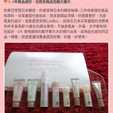
3~4
年商品成份、功效及商品包裝大進化
如果您常買日本藥妝，你會發現日本的藥妝每兩~三年就會換包裝品
和原料，朵茉麗蔻也是如此，而且是精益求精，好還要更好，光是
瓶身的設計，就能感受到用心&貼心，因為在日本朵茉麗蔻的消費者
有許多是高齡70歲左右婦女使用，不論是瓶身、外蓋、文字都有特
別設計，EX: 使用順序的數字都大大的標示出來，試用品也是如同正
品一樣喔，就是要讓消費者感到好開、好握、好使用。