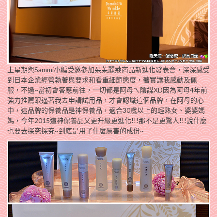
上星期與Sammi小編受邀參加朵茉麗蔻商品新進化發表會，深深感受
到日本企業經營執著與要求和看重細節態度，著實讓我感動及佩
服，不過~當初會答應前往，一切都是阿母ㄟ陰謀XD因為阿母4年前
強力推薦跟逼著我去申請試用品，才會認識這個品牌，在阿母的心
中，這品牌的保養品是神保養品，適合30歲以上的輕熟女、婆婆媽
媽，今年2015這神保養品又更升級更進化!!!那不是更驚人!!!說什麼
也要去探究探究~到底是用了什麼厲害的成份~