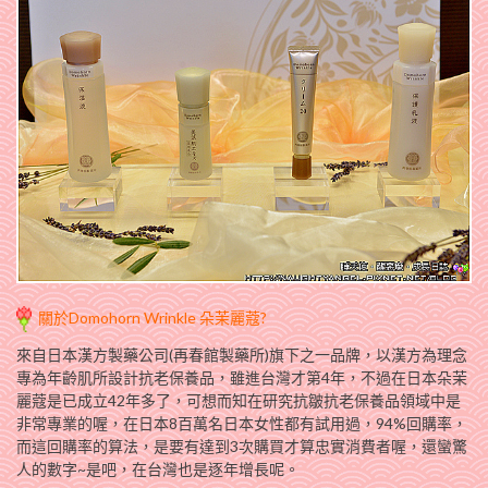
關於Domohorn Wrinkle 朵茉麗蔻?
來自日本漢方製藥公司(再春館製藥所)旗下之一品牌，以漢方為理念
專為年齡肌所設計抗老保養品，雖進台灣才第4年，不過在日本朵茉
麗蔻是已成立42年多了，可想而知在研究抗皺抗老保養品領域中是
非常專業的喔，在日本8百萬名日本女性都有試用過，94%回購率，
而這回購率的算法，是要有達到3次購買才算忠實消費者喔，還蠻驚
人的數字~是吧，在台灣也是逐年增長呢。