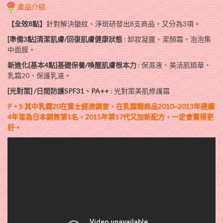
產品介紹
【全效8點】
針對解決皺紋、淨斑研發出8支商品，又分為3項。
[準備3點]清潔肌膚/回復肌膚健康狀態
: 卸妝凝露、潔顏霜、泡泡集
中面膜。
新進化[基本4點]基礎保養/喚醒肌膚根本力
: 保濕液、美活肌精華、
乳霜20、保護乳液。
[光對策] /日間防護SPF31、PA++
: 光對策美肌修護霜
P。S 其中乳霜20在富士經濟調查，在乳霜類商品2010~2013年連續
4年皆為日本銷售第1名，2015年第17代又加新配方，一定會賣得更
好。