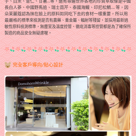
子、白米、薏仁、甘薯…等，還有尋遍世界各地的珍貴萃取像是中國
長白人蔘、中國野馬追、瑞士茴芹、泰國海鰻、印尼松鯛…. 等，因
朵茉麗蔻認為抹在臉上的原料如同吃下去的食材一樣重要，所以用
最嚴格的
標準來檢測是否有農藥、重金屬、輻射等殘留，並採用最新過
敏性原料檢測標準，無塵室及溫度控管、徹底消毒等控管都是為了確保所
製造的商品安全無疑慮喔。
完全客戶導向/貼心設計