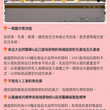
一條龍作業流程
從研發、生產、販賣、運送皆在日本總公司完成，甚至連客服也是
在日本呢。
來自大自然精華&自己栽培原物料與確認原料生產地及生產者
嚴選原料約有150種全取自大自然中的原料；2015新添加的原料不
知火菊則是來自日本熊本不知火區，先前因不知火菊的產量並不
足，朵茉麗蔻的研究人員親自投入栽種工作，開發出大量栽種的方
式，以供給商品穩定的成份來源。
不使用人工香料與色素
連防腐劑都是採用植物原料的抗菌力，拒絕使用化學防腐劑。
以最嚴格的標準來檢視原物料&採用醫藥級製造標準
嚴選原料約有150種全取自大自然中的原料；有常見的食材像是松