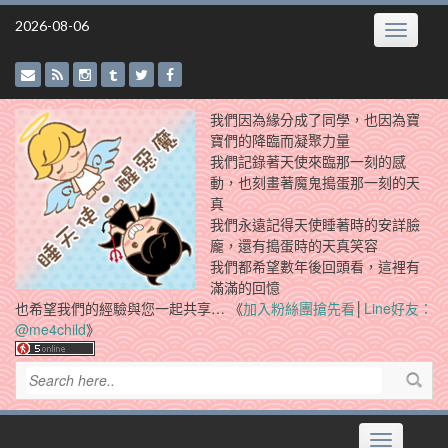
Skip
2026-08-06
Toggle
to
navigatio
content
我們因為緣分成了同學，也因為寶
寶們的降臨而凝聚力量
我們記錄著天使來臨那一刻的感
動，也刻畫著魔鬼搗蛋那一刻的天
真
我們永遠記得天使睡著時的安詳臉
龐，還有搗蛋時的天真笑容
我們都希望數年後回頭看，這裡有
滿滿的回憶
也希望我們的經驗與您一起共享… 《
加入粉絲團搶先看
│
Line好友：
@me4child
》
Toggle