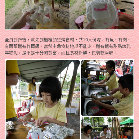
全員到齊後，就先到櫃檯領甕烤食材，共10人份喔，有魚、有肉、
有蔬菜還有竹筒飯，當然主角食材地瓜不能少，還有還有甜點煉乳
年糕呢，是不是十分的豐富，而且食材新鮮，包裝乾淨喔。