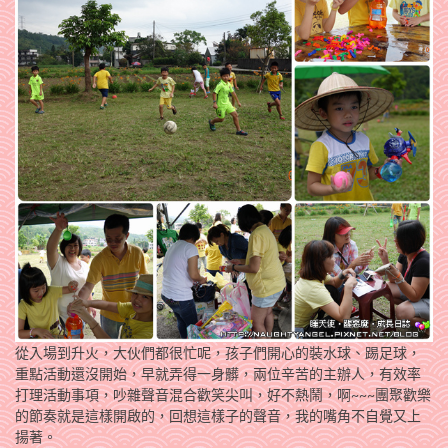
從入場到升火，大伙們都很忙呢，孩子們開心的裝水球、踢足球，
重點活動還沒開始，早就弄得一身髒，兩位辛苦的主辦人，有效率
打理活動事項，吵雜聲音混合歡笑尖叫，好不熱鬧，啊~~~團聚歡樂
的節奏就是這樣開啟的，回想這樣子的聲音，我的嘴角不自覺又上
揚著。