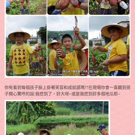
你有看到每個孩子臉上掛著笑容和成就感嗎??在現場你會一直聽到孩
子開心驚呼的說:我挖到了，好大呀~或是我挖到好多個地瓜耶~