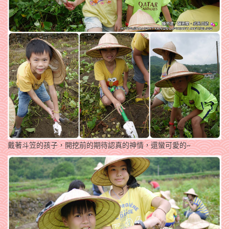
戴著斗笠的孩子，開挖前的期待認真的神情，還蠻可愛的~