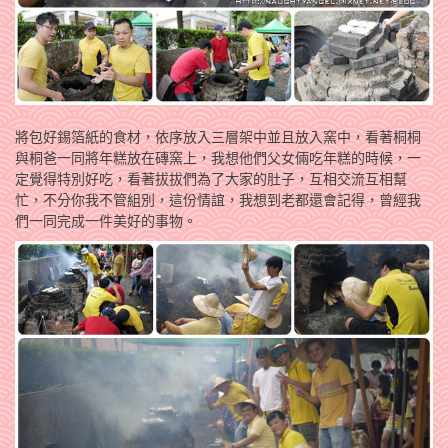
將包好錫箔紙的食材，依序放入三層架中並且放入窯中，看著桐桐
與桐爸一同將年糕放在磚窯上，我想他們父女倆吃年糕的時候，一
定覺得特別好吃，看著拔拔們為了大家的肚子，互相交流互相幫
忙，不分你我不管組別，這份情誼，我想到老都還會記得，曾經我
們一同完成一件美好的事物。