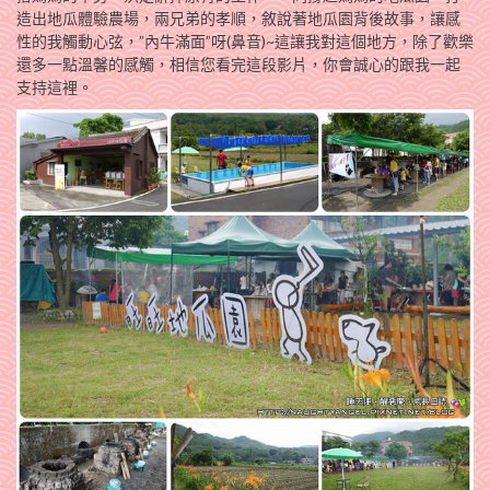
造出地瓜體驗農場，兩兄弟的孝順，敘說著地瓜園背後故事，讓感
性的我觸動心弦，”內牛滿面”呀(鼻音)~這讓我對這個地方，除了歡樂
還多一點溫馨的感觸，相信您看完這段影片，你會誠心的跟我一起
支持這裡。