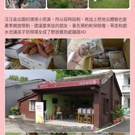
汪汪金瓜園的環境小而美，所以採時段制，再加上挖地瓜體驗也是
產季開放限制，建議要來這的朋友，事先預約較保險喔，草皮和戲
水池讓孩子到現場全成了野放雞到處蹦跳XD