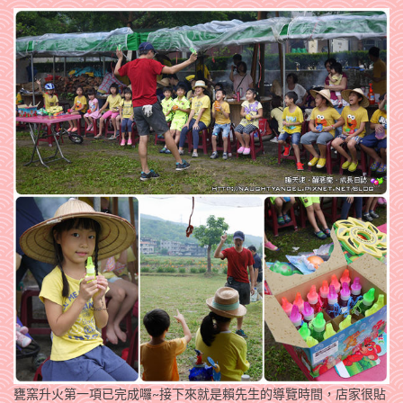
甕窯升火第一項已完成囉~接下來就是賴先生的導覽時間，店家很貼