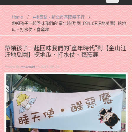
navigation
Home
/
▸找景點‧新北市基隆親子行
/
帶領孩子一起回味我們的”童年時代”到【金山汪汪地瓜園】挖地
瓜、打水仗、甕窯趣
帶領孩子一起回味我們的”童年時代”到【金山汪
汪地瓜園】挖地瓜、打水仗、甕窯趣
Posted By
me4child
on 2015-09-29