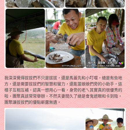
我深深覺得拔拔們不只是拔拔，還是馬蓋先和小叮噹，總是有些地
方，還是需要拔拔們的智慧和蠻力，還能當娘娘們旁的小助手，這
樣子互相互補，認真一想用心一看，身旁的老ㄟ其實真的很優秀的
啦，團聚真該常常舉辦，不然夫妻間久了總是會鬼遮眼和卡到陰，
團聚讓拔拔們的優點嶄露無遺。