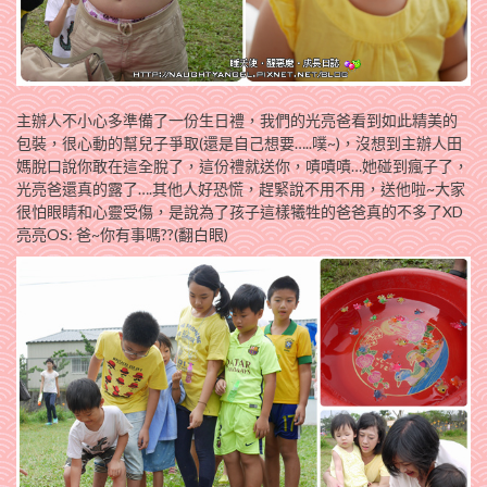
主辦人不小心多準備了一份生日禮，我們的光亮爸看到如此精美的
包裝，很心動的幫兒子爭取(還是自己想要…..噗~)，沒想到主辦人田
媽脫口說你敢在這全脫了，這份禮就送你，嘖嘖嘖…她碰到瘋子了，
光亮爸還真的露了….其他人好恐慌，趕緊說不用不用，送他啦~大家
很怕眼睛和心靈受傷，是說為了孩子這樣犧牲的爸爸真的不多了XD
亮亮OS: 爸~你有事嗎??(翻白眼)