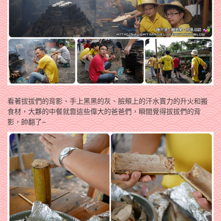
看著拔拔們的背影、手上黑黑的灰、臉頰上的汗水賣力的升火和搬
食材，大夥的中餐就靠這些偉大的爸爸們，瞬間覺得拔拔們的背
影，帥翻了~