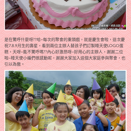
是在驚呼什麼呀??哈~每次的聚會的重頭戲，就是慶生會啦，這次慶
祝7.8.9月生的壽星，看到兩位主辦人替孩子們訂製睡天使LOGO蛋
糕，天呀~能不驚呼嗎??內心好激昂呀~好用心的主辦人，謝謝二位
啦~睡天使小編們很感動呢，謝謝大家加入這個大家庭參與聚會，也
引以為傲。