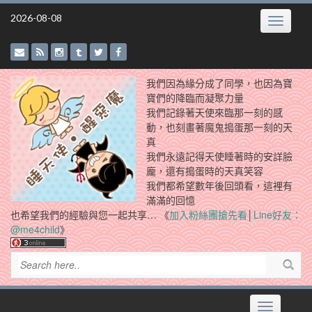
Skip
2026-08-08
Toggle
to
navigatio
content
我們因為緣分成了同學，也因為寶
寶們的降臨而凝聚力量
我們記錄著天使來臨那一刻的感
動，也刻畫著魔鬼搗蛋那一刻的天
真
我們永遠記得天使睡著時的安詳臉
龐，還有搗蛋時的天真笑容
我們都希望數年後回頭看，這裡有
滿滿的回憶
也希望我們的經驗與您一起共享… 《
加入粉絲團搶先看
│
Line好友：
@me4child
》
Toggle