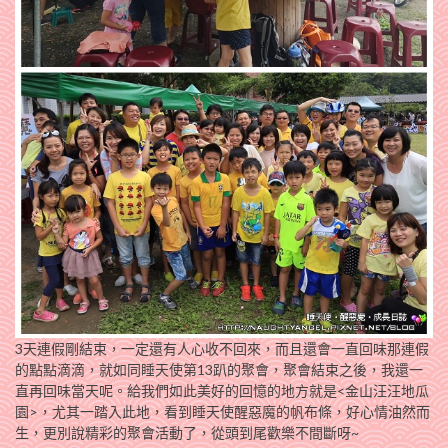
3天連假剛結束，一定還有人心收不回來，而且還會一直回味那連假
的點點滴滴，就如同睡天使第13趴的聚會，聚會結束之後，我還一
直再回味當天呢。給我們如此美好的回憶的地方就是<金山汪汪地瓜
園>，尤其一踏入此地，看到睡天使醒惡魔的帆布條，好心情油然而
生，更別說精彩的聚會活動了，從頭到尾歡樂不間斷呀~