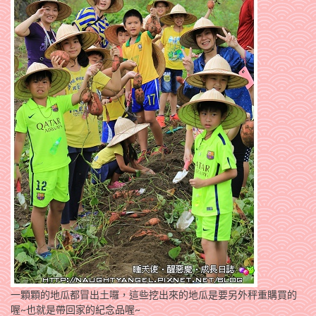
一顆顆的地瓜都冒出土囉，這些挖出來的地瓜是要另外秤重購買的
喔~也就是帶回家的紀念品喔~