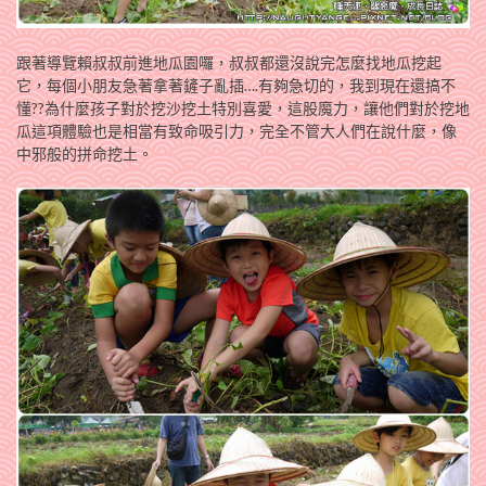
跟著導覽賴叔叔前進地瓜園囉，叔叔都還沒說完怎麼找地瓜挖起
它，每個小朋友急著拿著鏟子亂插….有夠急切的，我到現在還搞不
懂??為什麼孩子對於挖沙挖土特別喜愛，這股魔力，讓他們對於挖地
瓜這項體驗也是相當有致命吸引力，完全不管大人們在說什麼，像
中邪般的拼命挖土。