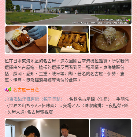
位在日本東海地區的名古屋，這次因關西空港機位難買，所以我們
選擇由名古屋進，這樣的選擇反而看到另一種風情。東海地區包
括：靜岡、愛知、三重、岐阜等四縣，著名的名古屋、伊勢、志
摩、伊豆、奧飛驒溫泉鄉等皆位於此區。
名古屋一日遊：
JR東海磁浮鐵道館〈親子景點〉
→名鉄名古屋錦〈住宿〉→手羽先
〈世界の山ちゃん+伍味酉〉→矢場とん〈味噌豬排〉+夜逛榮+錦
+久屋大通+名古屋電視塔