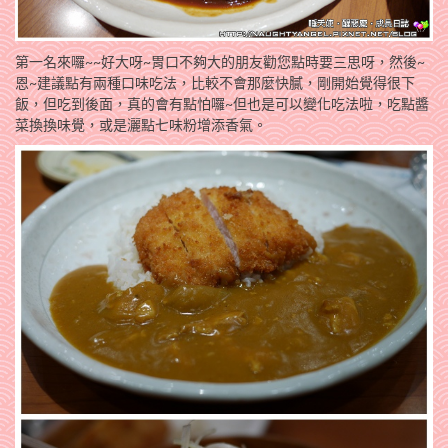
第一名來囉~~好大呀~胃口不夠大的朋友勸您點時要三思呀，然後~
恩~建議點有兩種口味吃法，比較不會那麼快膩，剛開始覺得很下
飯，但吃到後面，真的會有點怕囉~但也是可以變化吃法啦，吃點醬
菜換換味覺，或是灑點七味粉增添香氣。