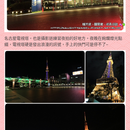
名古屋電視塔，也是攝影迷練習夜拍的好地方。夜晚在絢爛燈光點
綴，電視塔硬是發出浪漫的訊號，手上的快門可是停不了~