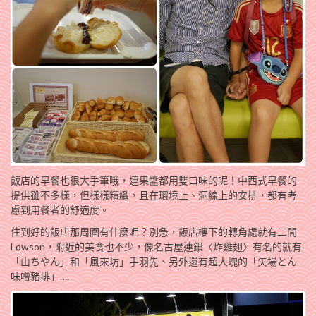
飯店的早餐也很大手筆哦，連果醬都用雙口味的呢！中西式早餐的
提供雖不多樣，但樣樣精緻，且在環境上、洞線上的安排，都有考
慮到用餐者的舒適度。
住到好的飯店那周圍有什麼呢？別急，飯店樓下的轉角處就有二間
Lowson，附近的美食也不少，像名古屋連鎖〈炸雞翅〉有名的就有
「山ちやん」和「風來坊」手羽先、另外還有超大塊的「矢場とん
味噌豬排」….