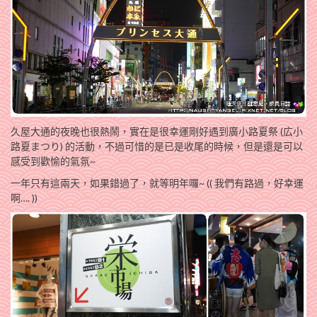
久屋大通的夜晚也很熱鬧，實在是很幸運剛好遇到廣小路夏祭 (広小
路夏まつり) 的活動，不過可惜的是已是收尾的時候，但是還是可以
感受到歡愉的氣氛~
一年只有這兩天，如果錯過了，就等明年囉~ (( 我們有路過，好幸運
啊…. ))