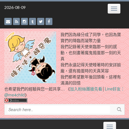
Skip
2026-08-09
Toggle
to
navigatio
content
我們因為緣分成了同學，也因為寶
寶們的降臨而凝聚力量
我們記錄著天使來臨那一刻的感
動，也刻畫著魔鬼搗蛋那一刻的天
真
我們永遠記得天使睡著時的安詳臉
龐，還有搗蛋時的天真笑容
我們都希望數年後回頭看，這裡有
滿滿的回憶
也希望我們的經驗與您一起共享… 《
加入粉絲團搶先看
│
Line好友：
@me4child
》
Toggle