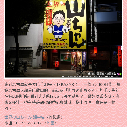
來到名古屋就是要吃手羽先〈TEBASAKI〉，一份5支400日幣。據
說名古屋人超愛吃雞肉的，而這家「世界の山ちゃん」的手羽先就
在飯店附近哊~看到大大的Logo →長男就對了，雞翅味香皮酥，肉
嫩又多汁，帶有些許胡椒的香氣與辣味，搭上啤酒，實在是一絕
阿。
世界の山ちゃん 錦中店
〈炸雞翅〉
電話：052-955-3112 〈
地圖
〉