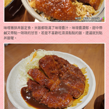
味噌豬排丼飯定食，米飯都吸滿了味增醬汁，味增醬濃郁，甜中帶
鹹又帶點一咪咪的甘苦，若是不喜歡吃濕濕黏黏的飯，建議就別點
丼飯喔。