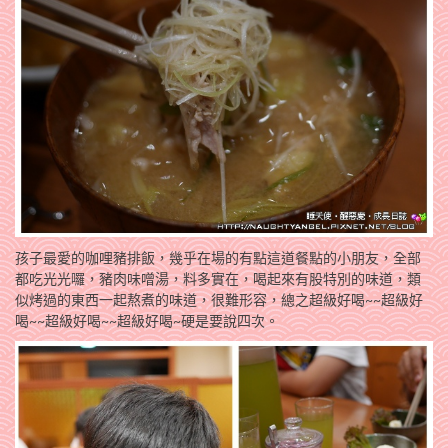
孩子最愛的咖哩豬排飯，幾乎在場的有點這道餐點的小朋友，全部
都吃光光囉，豬肉味噌湯，料多實在，喝起來有股特別的味道，類
似烤過的東西一起熬煮的味道，很難形容，總之超級好喝~~超級好
喝~~超級好喝~~超級好喝~硬是要說四次。