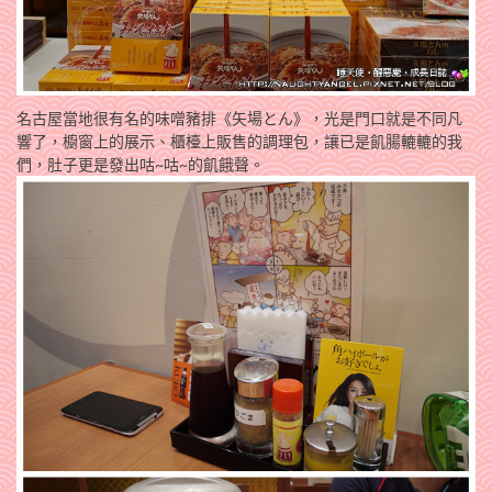
名古屋當地很有名的味噌豬排《矢場とん》，光是門口就是不同凡
響了，櫥窗上的展示、櫃檯上販售的調理包，讓已是飢腸轆轆的我
們，肚子更是發出咕~咕~的飢餓聲。