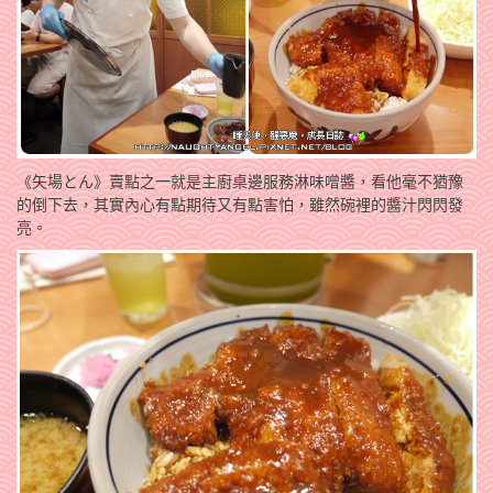
《矢場とん》賣點之一就是主廚桌邊服務淋味噌醬，看他毫不猶豫
的倒下去，其實內心有點期待又有點害怕，雖然碗裡的醬汁閃閃發
亮。