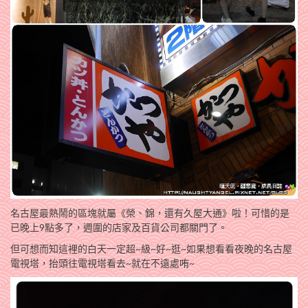
名古屋最熱鬧的區塊就屬《榮、錦，還有久屋大通》啦！可惜的是
已晚上9點多了，週圍的店家及百貨公司都關門了。
但可想而知這裡的白天一定超~級~好~逛~如果想看看夜晚的名古屋
電視塔，抬頭往電視塔看去~就在不遠處哊~