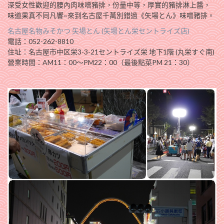
深受女性歡迎的腰內肉味噌豬排，份量中等，厚實的豬排淋上醬，
味道果真不同凡響~來到名古屋千萬別錯過《矢場とん》味噌豬排。
名古屋名物みそかつ 矢場とん (矢場とん栄セントライズ店)
電話：052-262-8810
住址：名古屋市中区栄3-3-21セントライズ栄 地下1階 (丸栄すぐ南)
營業時間：AM11：00〜PM22：00（最後點菜PM 21：30）