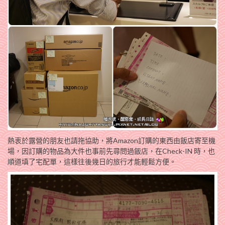
熱衷於露營的朋友也請拖協助，將Amazon訂購的東西由飯店寄至機
場，因訂購的物品為大件也事前先尋問過飯店，在Check-IN 時，也
順道填了宅配單，這樣往後幾日的旅行才能輕鬆方便。