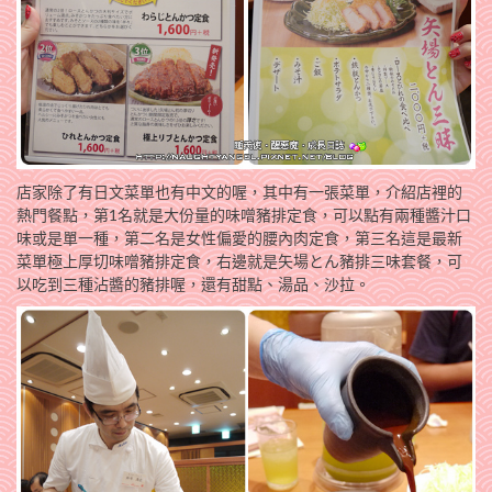
店家除了有日文菜單也有中文的喔，其中有一張菜單，介紹店裡的
熱門餐點，第1名就是大份量的味噌豬排定食，可以點有兩種醬汁口
味或是單一種，第二名是女性偏愛的腰內肉定食，第三名這是最新
菜單極上厚切味噌豬排定食，右邊就是矢場とん豬排三味套餐，可
以吃到三種沾醬的豬排喔，還有甜點、湯品、沙拉。