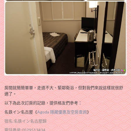
房間就簡簡單單，走道不大、緊鄰衛浴，但對我們來說這樣就很舒
適了。
以下為此次訂房的記錄，提供格友們參考：
名鉄イン名古屋《
Agoda 隱藏優惠及空房查詢
》
宿名:名鉄イン名古屋錦
電話番号:052­951­3434