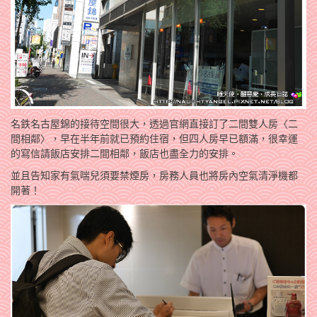
名鉄名古屋錦的接待空間很大，透過官網直接訂了二間雙人房〈二
間相鄰〉，早在半年前就已預約住宿，但四人房早已額滿，很幸運
的寫信請飯店安排二間相鄰，飯店也盡全力的安排。
並且告知家有氣喘兒須要禁煙房，房務人員也將房內空氣清淨機都
開著！