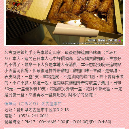
名古屋連鎖的手羽先本鎖定四家，最後選擇這間伍味酉（ごみと
り）本店，這間在日本人心中評價頗高，當天購買雞翅時，生意好
的不得了，觀察一下大多是本地人來消費，本來想說夜晚來這喝點
小酒當消夜場，但最後選擇外帶雞翅，雞翅口味不會鹹，是微甜，
表皮酥脆，ㄧ盒4支，重點是皮，不是滷肉的軟口感，咬下會有卡滋
的，不油不膩，順道一說，這間購買雞翅外帶有收盒子費用，日幣
50元，一盒最多裝10支，超過就另外裝一盒，絕對不會硬塞，一定
是另裝一盒，然後再收一盒費用(笑~阿本仔的堅持)。
伍味酉（ごみとり） 名古屋本店
地址：愛知県名古屋市中区栄3-9-13
電話：（052）241-0041
營業時間：PM17：00～AM5：00 (F.L.O.04:00)/(D.L.O.4:30)