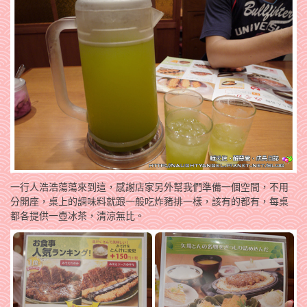
一行人浩浩蕩蕩來到這，感謝店家另外幫我們準備一個空間，不用
分開座，桌上的調味料就跟一般吃炸豬排一樣，該有的都有，每桌
都各提供一壺冰茶，清涼無比。