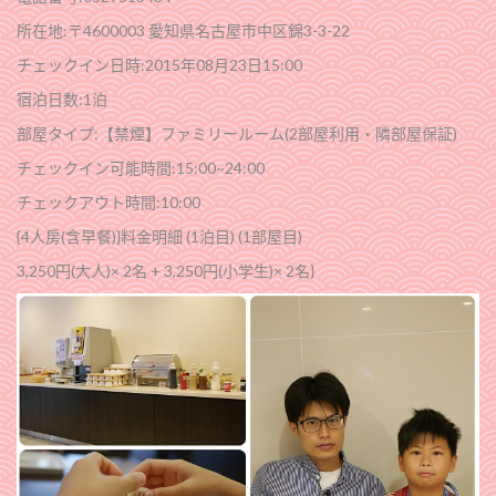
所在地:〒460­0003 愛知県名古屋市中区錦3-3-22
チェックイン日時:2015年08月23日15:00
宿泊日数:1泊
部屋タイプ:【禁煙】ファミリールーム(2部屋利用・隣部屋保証)
チェックイン可能時間:15:00~24:00
チェックアウト時間:10:00
{4人房­(含早餐)}料金明細 (1泊目) (1部屋目)
3,250円(大人)× 2名 + 3,250円(小学生)× 2名}