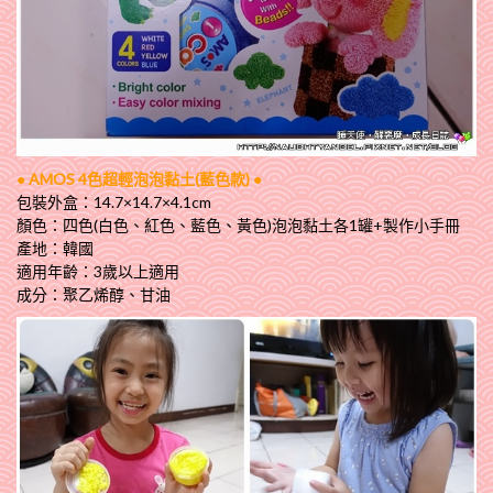
● AMOS 4色超輕泡泡黏土(藍色款) ●
包裝外盒：14.7×14.7×4.1cm
顏色：四色(白色、紅色、藍色、黃色)泡泡黏土各1罐+製作小手冊
產地：韓國
適用年齡：3歲以上適用
成分：聚乙烯醇、甘油