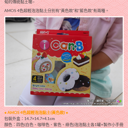
甸的傳統黏土喔~
AMOS 4色超輕泡泡黏土分別有”黃色款”和”藍色款”有兩種。
●
AMOS 4色超輕泡泡黏土(黃色款)
●
包裝外盒：14.7×14.7×4.1cm
顏色：四色(白色、咖啡色、紫色、綠色)泡泡黏土各1罐+製作小手冊