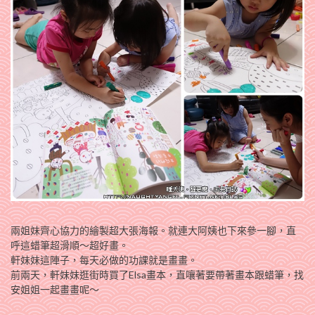
兩姐妹齊心協力的繪製超大張海報。就連大阿姨也下來參一腳，直
呼這蜡筆超滑順～超好畫。
軒妹妹這陣子，每天必做的功課就是畫畫。
前兩天，軒妹妹逛街時買了Elsa畫本，直嚷著要帶著畫本跟蜡筆，找
安姐姐一起畫畫呢～