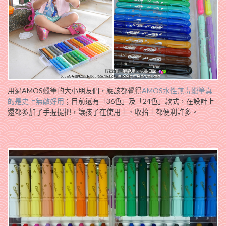
用過AMOS蠟筆的大小朋友們，應該都覺得
AMOS水性無毒蠟筆真
的是
史上無敵好用
；目前還有「36色」及「24色」款式，在設計上
還都多加了手握提把，讓孩子在使用上、收拾上都便利許多。