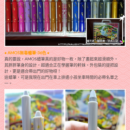
●
AMOS無毒蠟筆-36色
●
真的要說，AMOS蜡筆真的是好物一枚，除了畫起來超滑順外。
其胖胖筆身的設計，超適合正在學握筆的軒妹。外包裝的提把設
計，更是適合帶出門的好物呀！
這蜡筆，可是我現在出門在車上排遣小孩坐車時間的必帶名單之
一。