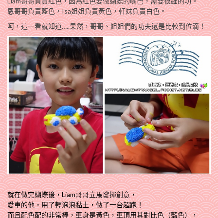
Liam哥哥負責紅色，因為紅色要做蝴蝶的嘴巴，需要很細的功。
恩哥哥負責藍色，Isa姐姐負責黃色，軒妹負責白色。
呵，這一看就知道…..果然，哥哥、姐姐們的功夫還是比較到位滴！
就在做完蝴蝶後，Liam哥哥立馬發揮創意，
愛車的他，用了輕泡泡黏土，做了一台超跑！
而且配色配的非常棒，車身是黃色，車頂用其對比色（藍色），