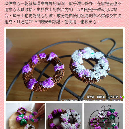
以往擔心一乾就掉滿桌屑屑的冏況，似乎減少許多，在家裡玩也不
用擔心太難收拾，由於黏土的黏合力夠，互相輕輕一碰就可以黏
合，塑形上也更能隨心所欲，成分是由使用無毒的聚乙烯醇及甘油
組成，且通過CE AP的安全認證，在使用上也較安心。