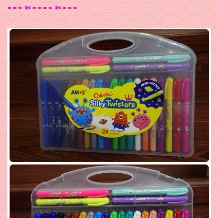
= = = ✄ = = = = ✄ = = =