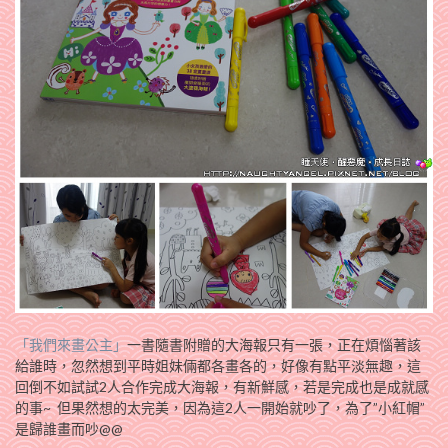
「我們來畫公主」
一書隨書附贈的大海報只有一張，正在煩惱著該
給誰時，忽然想到平時姐妹倆都各畫各的，好像有點平淡無趣，這
回倒不如試試2人合作完成大海報，有新鮮感，若是完成也是成就感
的事~ 但果然想的太完美，因為這2人一開始就吵了，為了”小紅帽”
是歸誰畫而吵@@