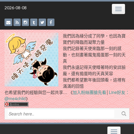
Skip
2026-08-08
Toggle
to
navigatio
content
我們因為緣分成了同學，也因為寶
寶們的降臨而凝聚力量
我們記錄著天使來臨那一刻的感
動，也刻畫著魔鬼搗蛋那一刻的天
真
我們永遠記得天使睡著時的安詳臉
龐，還有搗蛋時的天真笑容
我們都希望數年後回頭看，這裡有
滿滿的回憶
也希望我們的經驗與您一起共享… 《
加入粉絲團搶先看
│
Line好友：
@me4child
》
Toggle