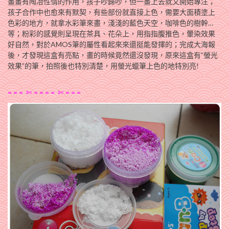
畫畫有陶冶性情的作用，孩子吵歸吵，但一畫上去就又開始專注；
孩子合作中也愈來有默契，有些部份就直接上色，需要大面積塗上
色彩的地方，就拿水彩筆來畫，淺淺的藍色天空，咖啡色的樹幹…
等；粉彩的感覺則呈現在茶具、花朵上，用指指腹推色，暈染效果
好自然，對於AMOS筆的屬性看起來來還挺能發揮的；完成大海報
後，才發現這盒有亮點，畫的時候竟然還沒發現，原來這盒有”螢光
效果”的筆，拍照後也特別清楚，用螢光蠟筆上色的地特別亮!
= = = ✄ = = = = ✄ = = =