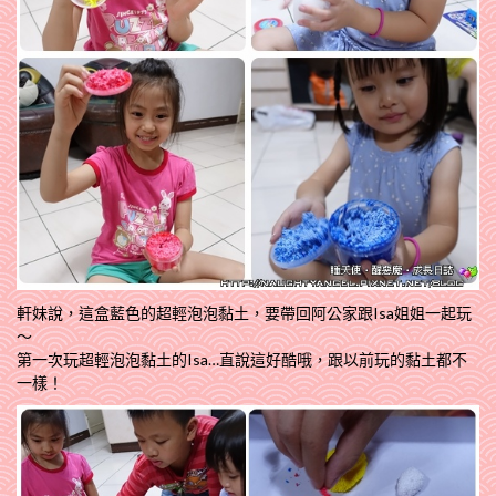
軒妹說，這盒藍色的超輕泡泡黏土，要帶回阿公家跟Isa姐姐一起玩
～
第一次玩超輕泡泡黏土的Isa…直說這好酷哦，跟以前玩的黏土都不
一樣！