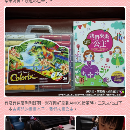
蜡筆厲害，幾近彩色筆了。
有沒有這麼剛剛好啊，就在剛好拿到AMOS蜡筆時，三采文化出了
一本
吉娜兒的畫畫本子 – 我們來畫公主
。