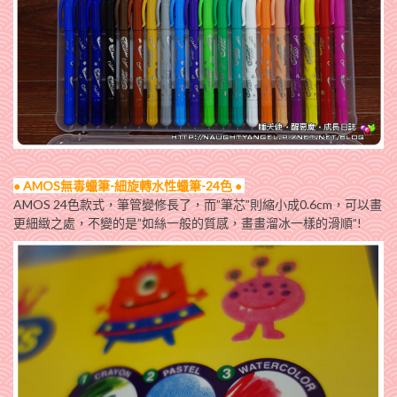
●
AMOS無毒蠟筆-細旋轉水性蠟筆-24色
●
AMOS 24色款式，筆管變修長了，而”筆芯”則縮小成0.6cm，可以畫
更細緻之處，不變的是”如絲一般的質感，畫畫溜冰一樣的滑順”!