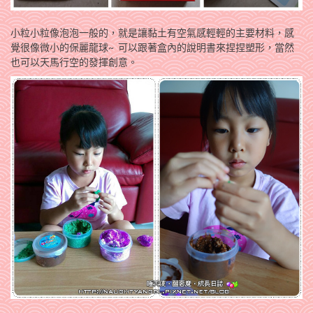
小粒小粒像泡泡一般的，就是讓黏土有空氣感輕輕的主要材料，感
覺很像微小的保麗龍球~ 可以跟著盒內的說明書來捏捏塑形，當然
也可以天馬行空的發揮創意。