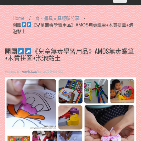
navigation
Home
/
育‧畫具文具經驗分享
/
開團
《兒童無毒學習用品》AMOS無毒蠟筆+木質拼圖+泡
泡黏土
開團
《兒童無毒學習用品》AMOS無毒蠟筆
+木質拼圖+泡泡黏土
Posted By
me4child
on 2015-06-23