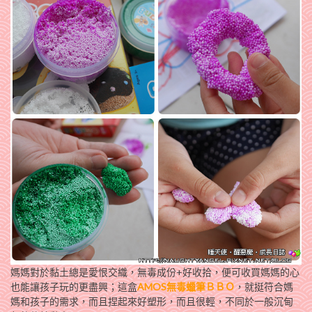
媽媽對於黏土總是愛恨交織，無毒成份+好收拾，便可收買媽媽的心
也能讓孩子玩的更盡興；這盒
AMOS無毒蠟筆ＢＢＯ
，就挺符合媽
媽和孩子的需求，而且捏起來好塑形，而且很輕，不同於一般沉甸