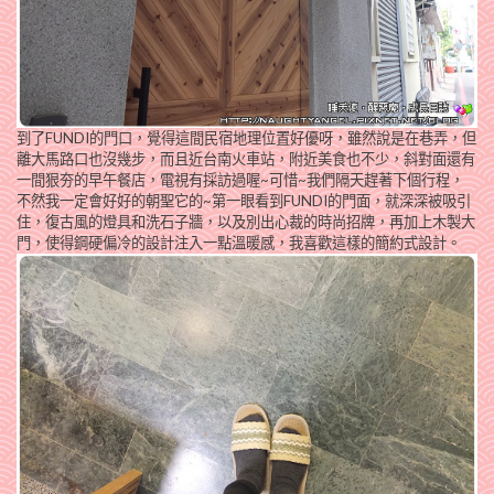
到了FUNDI的門口，覺得這間民宿地理位置好優呀，雖然說是在巷弄，但
離大馬路口也沒幾步，而且近台南火車站，附近美食也不少，斜對面還有
一間狠夯的早午餐店，電視有採訪過喔~可惜~我們隔天趕著下個行程，
不然我一定會好好的朝聖它的~第一眼看到FUNDI的門面，就深深被吸引
住，復古風的燈具和洗石子牆，以及別出心裁的時尚招牌，再加上木製大
門，使得鋼硬偏冷的設計注入一點溫暖感，我喜歡這樣的簡約式設計。