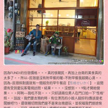
因為FUNDI的住宿價格。。。真的很親民，再加上台南的美食真的
太多了。。所以~民宿是沒有附早餐的喔~不附早餐我超開心滴。。
因為~民宿斜對面就有一間超夯的早午餐店【
性格せいかく
】，這間
還有受到愛玩客電視訪問，結果。。。。沒想到。。9點才開始營
業。。。阿咧~~我吃不到。。。只好請兩位男人在門口拍一下”性格”
照。。話說，我們要去預約時，有位漂亮的小姐人超好的(應該是老
闆娘吧??)，還很親切問我們是不是來台南遊玩，並祝福我們旅途愉