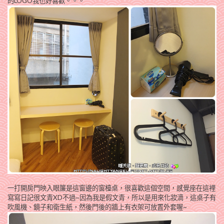
的LOGO我也好喜歡。。。
一打開房門映入眼簾是這窗邊的窗檯桌，很喜歡這個空間，感覺座在這裡
寫寫日記很文青XD不過~因為我是假文青，所以是用來化妝滴，這桌子有
吹風機、鏡子和衛生紙，然後門後的牆上有衣架可放置外套喔~