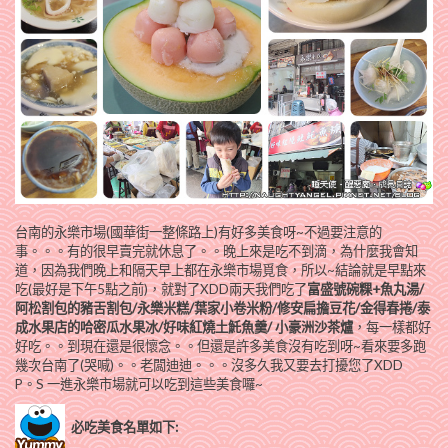
台南的永樂市場(國華街一整條路上)有好多美食呀~不過要注意的
事。。。有的很早賣完就休息了。。晚上來是吃不到滴，為什麼我會知
道，因為我們晚上和隔天早上都在永樂市場覓食，所以~結論就是早點來
吃(最好是下午5點之前)，就對了XDD兩天我們吃了
富盛號碗粿+魚丸湯/
阿松割包的豬舌割包/永樂米糕/葉家小卷米粉/修安扁擔豆花/金得春捲/泰
成水果店的哈密瓜水果冰/好味紅燒土魠魚羹/ 小豪洲沙茶爐
，每一樣都好
好吃。。到現在還是很懷念。。但還是許多美食沒有吃到呀~看來要多跑
幾次台南了(哭喊)。。老闆迪迪。。。沒多久我又要去打擾您了XDD
P。S 一進永樂市場就可以吃到這些美食囉~
必吃美食名單如下: