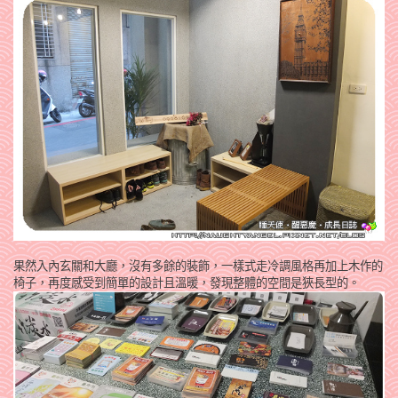
果然入內玄關和大廳，沒有多餘的裝飾，一樣式走冷調風格再加上木作的
椅子，再度感受到簡單的設計且溫暖，發現整體的空間是狹長型的。