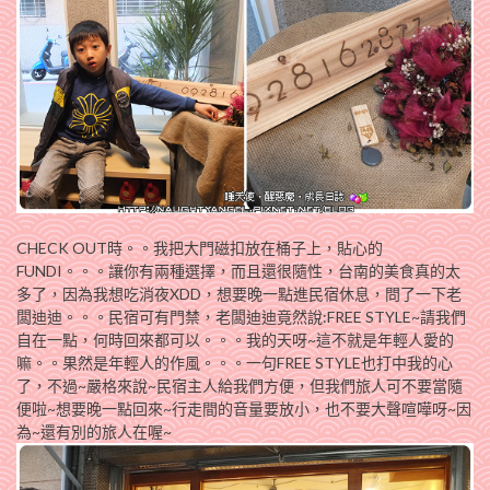
CHECK OUT時。。我把大門磁扣放在桶子上，貼心的
FUNDI。。。讓你有兩種選擇，而且還很隨性，台南的美食真的太
多了，因為我想吃消夜XDD，想要晚一點進民宿休息，問了一下老
闆迪迪。。。民宿可有門禁，老闆迪迪竟然說:FREE STYLE~請我們
自在一點，何時回來都可以。。。我的天呀~這不就是年輕人愛的
嘛。。果然是年輕人的作風。。。一句FREE STYLE也打中我的心
了，不過~嚴格來說~民宿主人給我們方便，但我們旅人可不要當隨
便啦~想要晚一點回來~行走間的音量要放小，也不要大聲喧嘩呀~因
為~還有別的旅人在喔~