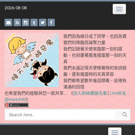
Skip
2026-08-08
Toggle
to
navigatio
content
我們因為緣分成了同學，也因為寶
寶們的降臨而凝聚力量
我們記錄著天使來臨那一刻的感
動，也刻畫著魔鬼搗蛋那一刻的天
真
我們永遠記得天使睡著時的安詳臉
龐，還有搗蛋時的天真笑容
我們都希望數年後回頭看，這裡有
滿滿的回憶
也希望我們的經驗與您一起共享… 《
加入粉絲團搶先看
│
Line好友：
@me4child
》
Toggle