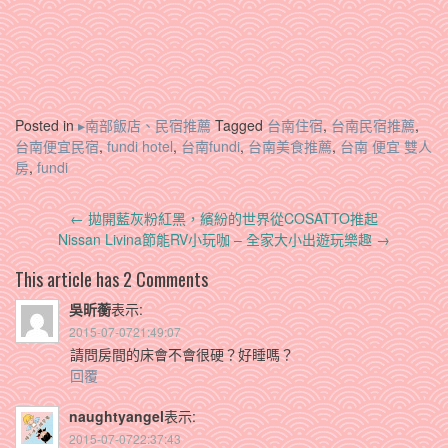
Posted in
▸南部飯店、民宿推薦
Tagged
台南住宿
,
台南民宿推薦
,
台南便宜民宿
,
fundi hotel
,
台南fundi
,
台南美食推薦
,
台南 便宜 雙人
房
,
fundi
Post
←
拋開藍灰粉紅黑，繽紛的世界從COSATTO推起
navigation
Nissan Livina節能RV小玩咖 – 全家大小出遊玩樂趣
→
This article has 2 Comments
吳昕蘅
表示:
2015-07-0721:49:07
請問房間的床會不會很硬？好睡嗎？
回覆
naughtyangel
表示:
2015-07-0722:37:43