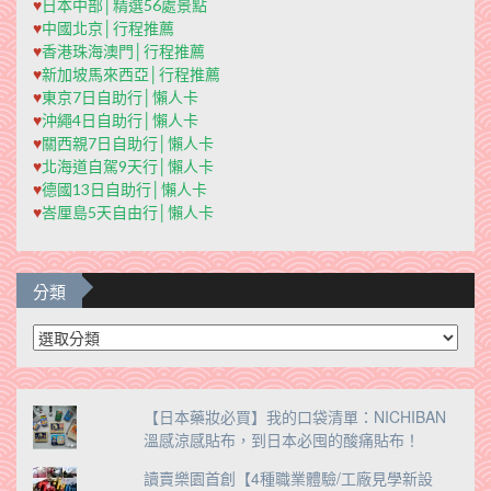
♥
日本中部│精選56處景點
♥
中國北京│行程推薦
♥
香港珠海澳門│行程推薦
♥
新加坡馬來西亞│行程推薦
♥
東京7日自助行│懶人卡
♥
沖繩4日自助行│懶人卡
♥
關西親7日自助行│懶人卡
♥
北海道自駕9天行│懶人卡
♥
德國13日自助行│懶人卡
♥
峇厘島5天自由行│懶人卡
分類
分
類
【日本藥妝必買】我的口袋清單：NICHIBAN
溫感涼感貼布，到日本必囤的酸痛貼布！
讀賣樂園首創【4種職業體驗/工廠見學新設