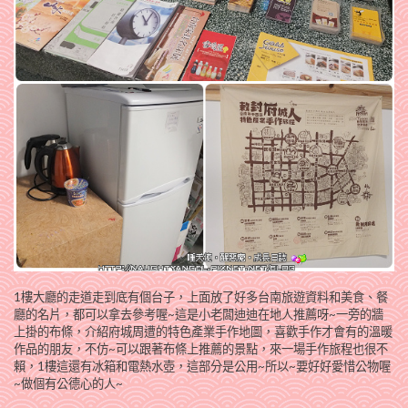
1樓大廳的走道走到底有個台子，上面放了好多台南旅遊資料和美食、餐
廳的名片，都可以拿去參考喔~這是小老闆迪迪在地人推薦呀~一旁的牆
上掛的布條，介紹府城周遭的特色產業手作地圖，喜歡手作才會有的溫暖
作品的朋友，不仿~可以跟著布條上推薦的景點，來一場手作旅程也很不
賴，1樓這還有冰箱和電熱水壺，這部分是公用~所以~要好好愛惜公物喔
~做個有公德心的人~