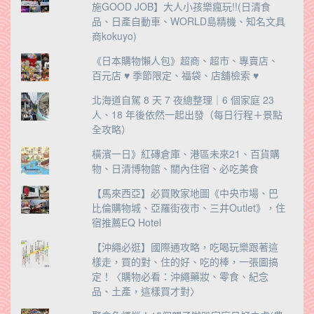
施GOOD JOB】大人小孩樂瘋玩!!(日清食
品、日產自動車、WORLD島精機、知名文具
商kokuyo)
《日本購物懶人包》超商、超市、專賣店、
百元店 ♥ 季節限定、福袋、店舖檢索 ♥
北海道自駕 8 天 7 夜總整理｜6 個家庭 23
人、18 年後依然一起出發（每日行程＋景點
全攻略）
橫濱一日》紅磚倉庫、港區未來21、百貨購
物、日清博物館、關內住宿、必吃美食
【馬來西亞】必買敗家地圖《中央市場、巴
比倫購物城、亞羅街夜市、三井Outlet》，住
宿推薦EQ Hotel
【沖繩必逛】國際通攻略，吃喝玩樂跟著這
樣走，買的對、住的好、吃的棒，一張圖搞
定！〈購物必看：沖繩藥妝、零食、紀念
品、土產，這樣買才對〉