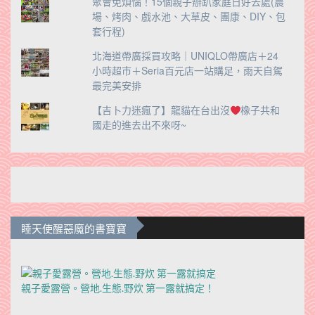
聚會免煩惱！15個親子辦趴家庭日好去處(農
場、烤肉、戲水池、大草皮、團康、DIY、包
套行程)
北海道帶廣採買攻略｜UNIQLO帶廣店＋24
小時超市＋Seria百元店一站購足，雨天自駕
最完美安排
【吉卜力迷瘋了】龍貓在台出沒
橡子共和
國走的進去出不來呀~
睡天使醒惡魔的書寶寶
親子愛露營。營地.生態.野炊 第一露就搞定！