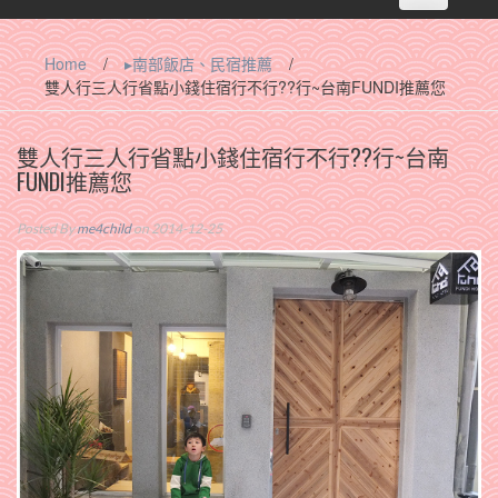
navigation
Home
/
▸南部飯店、民宿推薦
/
雙人行三人行省點小錢住宿行不行??行~台南FUNDI推薦您
雙人行三人行省點小錢住宿行不行??行~台南
FUNDI推薦您
Posted By
me4child
on 2014-12-25