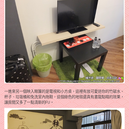
一進來另一個映入眼簾的是電視和小方桌，這裡有放可愛迷你的竹碳水、
杯子、垃圾桶和免洗室內拖鞋，這個綠色的地毯還真有畫龍點睛的效果，
讓房間又多了一點清新的FU。