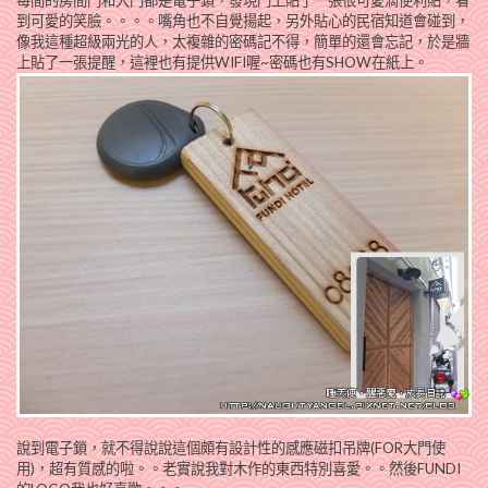
每間的房間門和大門都是電子鎖，發現門上貼了一張很可愛滴便利貼，看
到可愛的笑臉。。。。嘴角也不自覺揚起，另外貼心的民宿知道會碰到，
像我這種超級兩光的人，太複雜的密碼記不得，簡單的還會忘記，於是牆
上貼了一張提醒，這裡也有提供WIFI喔~密碼也有SHOW在紙上。
說到電子鎖，就不得說說這個頗有設計性的感應磁扣吊牌(FOR大門使
用)，超有質感的啦。。老實說我對木作的東西特別喜愛。。然後FUNDI