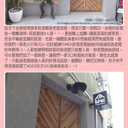
這次下台南發現很多民宿都是老屋改造，而且只要一到假日，台南的民宿
就一間難尋呀~若是要找4人房。。。更是難上加難~讓我深深的感受到，
完全不輸給宜蘭的民宿，也是一級戰區來者XD然後我突然有感而發，還
好我們一家老小只有3口~也好感謝FUNDI民宿老闆迪迪(叫迪迪因為老闆
好年輕呀~)，人家官網明明就寫的很清楚只有雙人房，但老闆迪迪卻說，
可以幫我們加了一個床墊，讓我們一家3口有個地方歇息，實在太感激
了，只能說老闆迪迪人真的好得沒話說，服務好、親切又熱情，兒子你不
用流落街頭了XDD(兒子OS:為啥咪系哇。。)