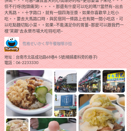
快呢。。。可惡~讓我當天的心情爆好的啦~更想要留下來吃。。。
但不行呀(抱頭痛哭)。。。。那還有什麼可以吃的嗎??當然有~出去
大馬路。。十字路口，就有一個四海豆漿，如果你喜歡早上吃小
吃。。要去大馬路口時，與民宿同一條路上也有開一間小吃店，可
以吃點麵切點小菜。。如果~不能滿足你的胃蕾~那麼可以跟我們一
樣”笑顛”去永樂市場大吃特吃吧~
性格せいかく早午餐咖啡沙拉
地址：台南市北區成功路68巷4-5號(楊婦產科旁的巷子)
電話：06-2233330