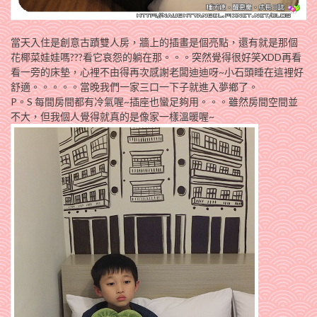
當天入住是創意古蹟雙人房，牆上的插畫是個亮點，還有就是那個
花椰菜娃娃嗎???看它哀怨的躺在那。。。突然覺得很好笑XDD再看
看一旁的床墊，心裡不由得再次感謝老闆迪迪呀~小石頭睡在這裡好
舒適。。。。。當晚我們一家三口一下子就進入夢鄉了。
P。S 每間房間都有冷氣喔~插座也蠻足夠用。。。雖然房間空間並
不大，但我個人覺得就真的是像家一樣溫暖喔~