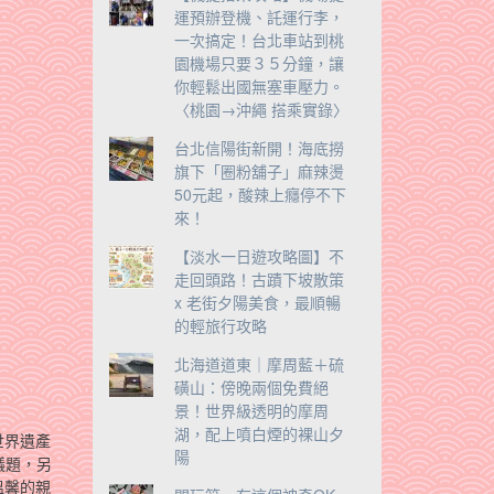
運預辦登機、託運行李，
一次搞定！台北車站到桃
園機場只要３５分鐘，讓
你輕鬆出國無塞車壓力。
〈桃園→沖繩 搭乘實錄〉
台北信陽街新開！海底撈
旗下「圈粉舖子」麻辣燙
50元起，酸辣上癮停不下
來！
【淡水一日遊攻略圖】不
走回頭路！古蹟下坡散策
x 老街夕陽美食，最順暢
的輕旅行攻略
北海道道東｜摩周藍＋硫
磺山：傍晚兩個免費絕
景！世界級透明的摩周
湖，配上噴白煙的裸山夕
世界遺產
陽
議題，另
溫馨的親