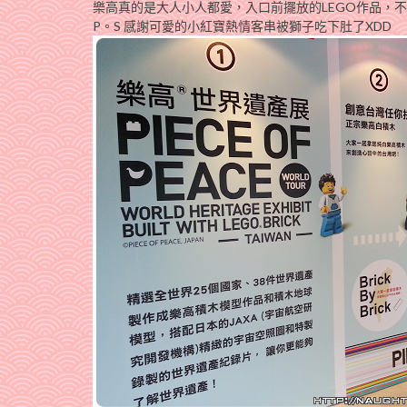
樂高真的是大人小人都愛，入口前擺放的LEGO作品，
P。S 感謝可愛的小紅寶熱情客串被獅子吃下肚了XDD