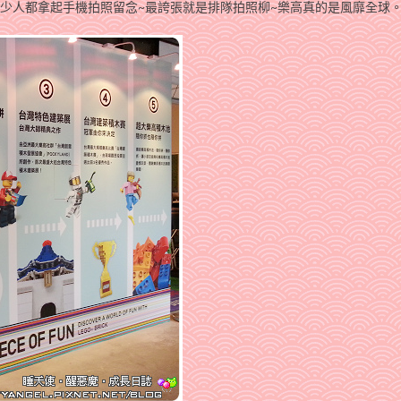
不少人都拿起手機拍照留念~最誇張就是排隊拍照柳~樂高真的是風靡全球