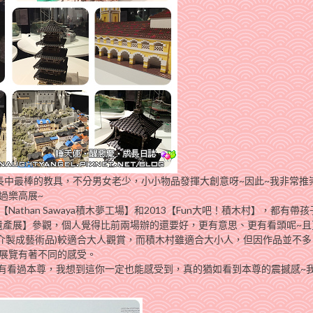
長中最棒的教具，不分男女老少，小小物品發揮大創意呀~因此~我非常推
過樂高展~
Nathan Sawaya積木夢工場】和2013【Fun大吧！積木村】，都有帶
高®世界遺產展】參觀，個人覺得比前兩場辦的還要好，更有意思、更有看頭呢~
介製成藝術品)較適合大人觀賞，而積木村雖適合大小人，但因作品並不多
展覽有著不同的感受。
沒有看過本尊，我想到這你一定也能感受到，真的猶如看到本尊的震撼感~