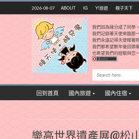
Skip
ABOUT
IG
Y!旅遊
親子天下
2026-08-07
to
content
我們因為緣分成了同學
我們記錄著天使來臨那
我們永遠記得天使睡著
我們都希望數年後回頭
也希望我們的經驗與您一
回到首頁
國內旅遊
國內住宿
樂高世界遺產展@松