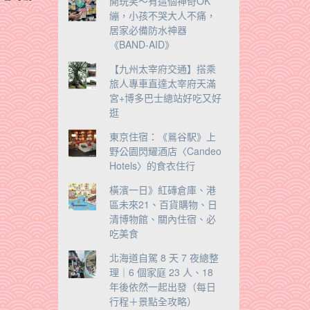
開玩笑～有這個神奇OK
繃，小孩不哭大人不痛，
居家必備防水神器
《BAND-AID》
【九州太宰府交通】搭乘
旅人專車直達太宰府天滿
宮+博多巴士總站好吃又好
逛
東京住宿：《鶑谷駅》上
野公園閃耀酒店〈Candeo
Hotels〉的食衣住行
橫濱一日》紅磚倉庫、港
區未來21、百貨購物、日
清博物館、關內住宿、必
吃美食
北海道自駕 8 天 7 夜總整
理｜6 個家庭 23 人、18
年後依然一起出發（每日
行程＋景點全攻略）