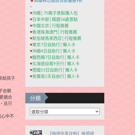
★
高雄秝芯旅店住房優惠9折
–
♥
沖繩│75親子景點懶人包
♥
日本中部│精選56處景點
♥
中國北京│行程推薦
♥
香港珠海澳門│行程推薦
♥
新加坡馬來西亞│行程推薦
♥
東京7日自助行│懶人卡
♥
沖繩4日自助行│懶人卡
♥
關西親7日自助行│懶人卡
♥
北海道自駕9天行│懶人卡
♥
德國13日自助行│懶人卡
♥
峇厘島5天自由行│懶人卡
崇給孩子
孩子去朝
分類
且更適合
，且只
分
我心中不
類
【機捷搭乘攻略】機場捷