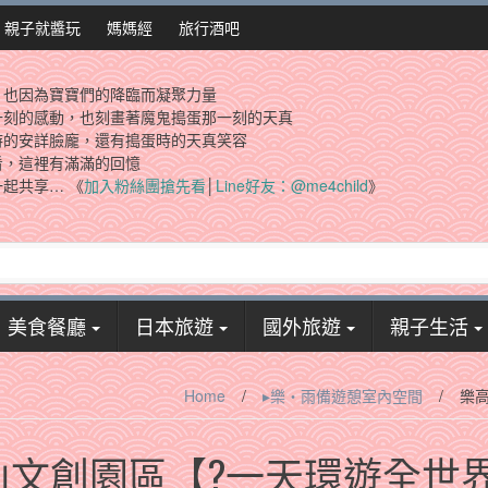
親子就醬玩
媽媽經
旅行酒吧
，也因為寶寶們的降臨而凝聚力量
一刻的感動，也刻畫著魔鬼搗蛋那一刻的天真
時的安詳臉龐，還有搗蛋時的天真笑容
看，這裡有滿滿的回憶
起共享… 《
加入粉絲團搶先看
│
Line好友：@me4child
》
美食餐廳
日本旅遊
國外旅遊
親子生活
Home
/
▸樂‧雨備遊憩室內空間
/
樂
山文創園區【?一天環遊全世