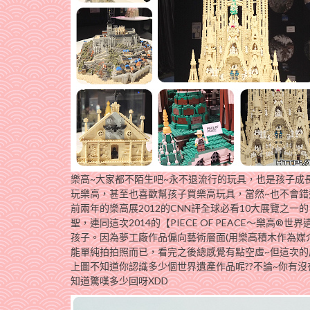
樂高~大家都不陌生吧~永不退流行的玩具，也是孩子成
玩樂高，甚至也喜歡幫孩子買樂高玩具，當然~也不會錯
前兩年的樂高展2012的CNN評全球必看10大展覽之一的【
聖，連同這次2014的【PIECE OF PEACE～樂
孩子。因為夢工廠作品偏向藝術層面(用樂高積木作為媒
能單純拍拍照而已，看完之後總感覺有點空虛~但這次的
上圖不知道你認識多少個世界遺產作品呢??不論~你有
知道驚嘆多少回呀XDD