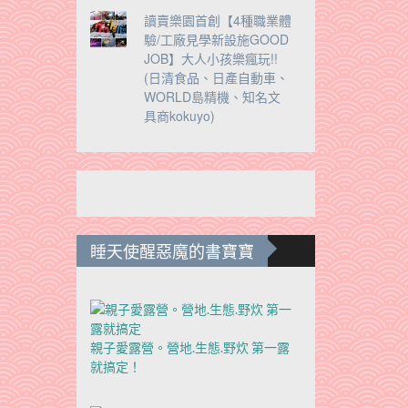
。
讀賣樂園首創【4種職業體
驗/工廠見學新設施GOOD
JOB】大人小孩樂瘋玩!!
(日清食品、日產自動車、
WORLD島精機、知名文
具商kokuyo)
睡天使醒惡魔的書寶寶
親子愛露營。營地.生態.野炊 第一露
就搞定！