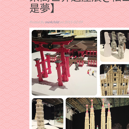
是夢】
Posted By
me4child
on 2015-02-09