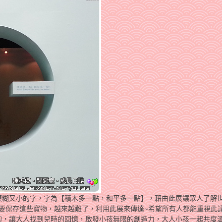
模糊又小的字，字為【積木多一點，和平多一點】，藉由此展讓眾人了解
，要保存這些寶物，越來越難了，利用此展來傳達~希望所有人都能重視此
的，讓大人找到兒時的回憶，啟發小孩無限的創造力，大人小孩一起共度