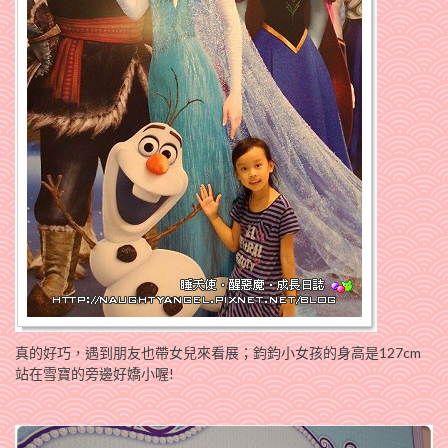
真的好巧，遇到朋友也帶女兒來看展；鈞鈞小女孩的身高是127cm
站在雪寶的旁邊好嬌小喔!