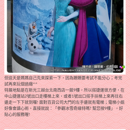
但這天是媽媽自己先來探索一下，因為姍姍要考試不能分心；考完
試再來玩個過癮^^
特展地點是在新光三越台北南西店一館9樓，所以搭捷運很方便，在
中山捷運站2號出口走樓梯上來，或者1號出口搭手扶梯上來再往右
邊走一下下就到囉! 面對百貨公司大門的左手邊就有電梯；電梯小姐
好像會讀心術，直接就說：「參觀冰雪奇緣特嗎? 幫您按9樓」，好
貼心的服務喔!