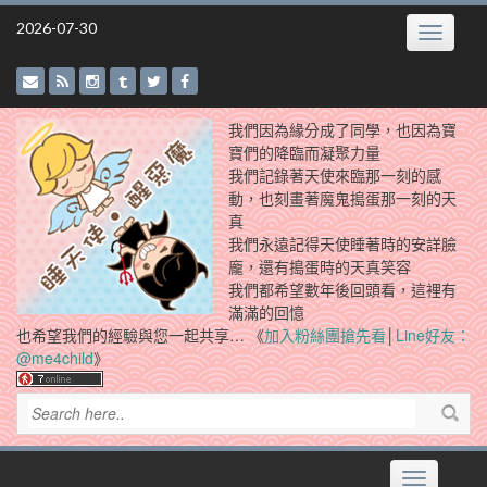
Skip
2026-07-30
Toggle
to
navigatio
content
我們因為緣分成了同學，也因為寶
寶們的降臨而凝聚力量
我們記錄著天使來臨那一刻的感
動，也刻畫著魔鬼搗蛋那一刻的天
真
我們永遠記得天使睡著時的安詳臉
龐，還有搗蛋時的天真笑容
我們都希望數年後回頭看，這裡有
滿滿的回憶
也希望我們的經驗與您一起共享… 《
加入粉絲團搶先看
│
Line好友：
@me4child
》
Toggle