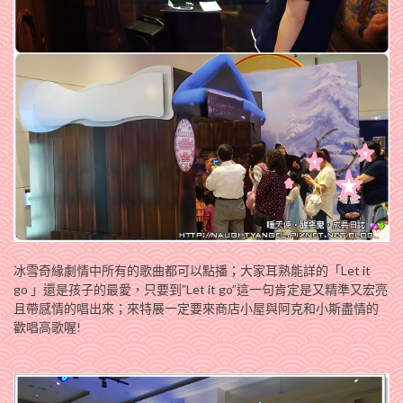
冰雪奇緣劇情中所有的歌曲都可以點播；大家耳熟能詳的「Let it
go 」還是孩子的最愛，只要到”Let it go”這一句肯定是又精準又宏亮
且帶感情的唱出來；來特展一定要來商店小屋與阿克和小斯盡情的
歡唱高歌喔!