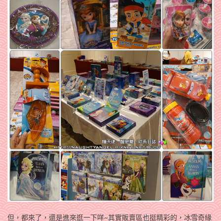
但，都來了，還是進來逛一下咩~其實販賣區也挺精彩的，冰雪奇緣