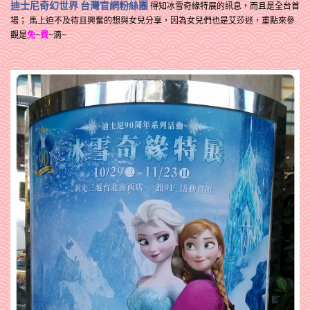
迪士尼奇幻世界 台灣官網粉絲團
得知冰雪奇緣特展的訊息，而且是全台首
場；
馬上迫不及待且興奮的想與女兒分享，因為女兒們也是艾莎迷，重點來參
觀是
免
~
費
~滴~