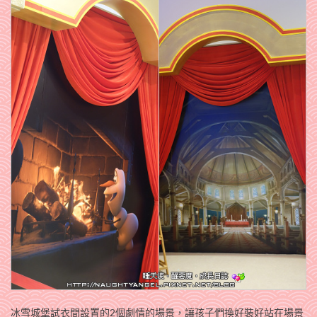
冰雪城堡試衣間設置的2個劇情的場景，讓孩子們換好裝好站在場景