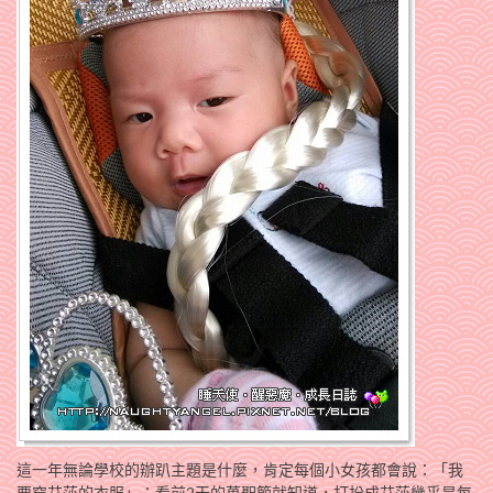
這一年無論學校的辦趴主題是什麼，肯定每個小女孩都會說：「我
要穿艾莎的衣服」；
看前2天的萬聖節就知道，打扮成艾莎幾乎是每