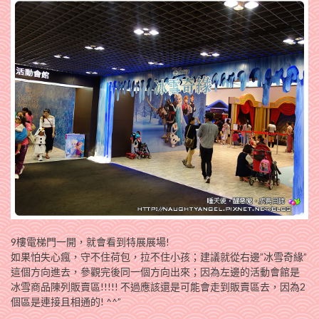
9樓電梯門一開，就會看到特展展場!
如果怕失心瘋，守不住荷包，拉不住小孩；建議就從右邊”冰雪奇緣”
這個方向進去，參觀完後同一個方向出來；因為左邊的活動會館是
冰雪商品陳列販賣區!!!!! 不過應該還是可能會走到販賣區去，因為2
個區是連接且相通的! ^^”