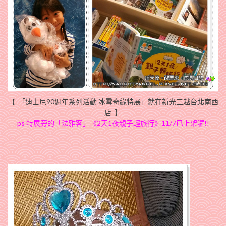
【 「迪士尼90週年系列活動 冰雪奇緣特展」就在新光三越台北南西
店 】
ps 特展旁的「法雅客」
《2天1夜親子輕旅行》
11/7已上架囉!!