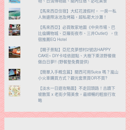
物、日清博物館、關內住宿、必吃美食
【馬來西亞住宿】大紅花渡假村， 一房一私
人無邊際泳池及烤箱，超私密大沙灘！
【馬來西亞】必買敗家地圖《中央市場、巴
比倫購物城、亞羅街夜市、三井Outlet》，住
宿推薦EQ Hotel
【親子景點】亞尼克夢想村2號店HAPPY
CAKE~ DIY卡哇依甜點、大樹下乘涼野餐做
做白日夢!! (野餐墊免費提供)
【簡單入手概念篇】關西可用Suica 嗎？嵐山
小火車購買方式？觀光套票買OR不買?
【淡水一日遊攻略圖】不走回頭路！古蹟下
坡散策 x 老街夕陽美食，最順暢的輕旅行攻
略