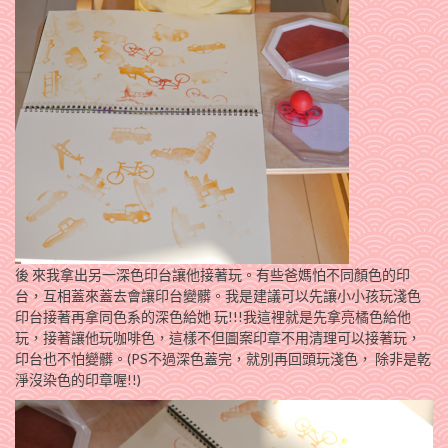
後 來我拿出另一深色印台讓他接著玩。有些爸媽怕不同顏色的印
台，互相蓋來蓋去會讓印台變髒。我是建議可以先讓小小孩玩淺色
印台接著再拿同色系的深色給她 玩!!!我這裡就是先拿亮橘色給他
玩，接著讓他玩咖啡色，這樣不但圖案印章不用清理可以接著玩，
印台也不怕變髒。(PS不過深色蓋完，就別再回頭玩淺色， 除非是乾
淨沒染色的印章喔!!)