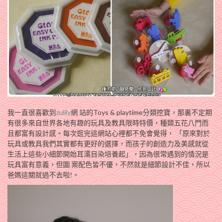
我一直很喜歡到
zulily
網 站的Toys & playtime分類挖寶，那裏不定期
有很多來自世界各地有趣的玩具及教具限時特價，種類五花八門而
且都富有設計感。每次逛完這網站心裡都不免會覺得， 「原來對於
玩具或教具我們其實都有更好的選擇，而孩子的創造力及美感就從
生活上這些小細節開始耳濡目染培養起」，因為很常遇到的情況是
玩具富有意義，但圖 案配色皆不優，不然就是細節設計不佳，所以
爸媽這關就過不去啦!。