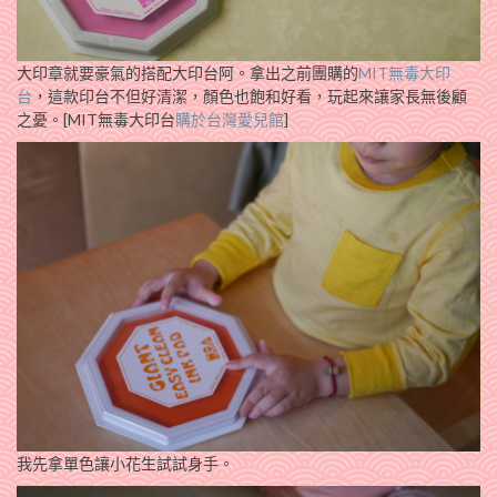
大印章就要豪氣的搭配大印台阿。拿出之前團購的
MIT無毒大印
台
，這款印台不但好清潔，顏色也飽和好看，玩起來讓家長無後顧
之憂。[MIT無毒大印台
購於台灣愛兒館
]
我先拿單色讓小花生試試身手。