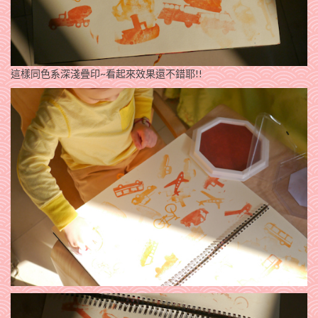
這樣同色系深淺疊印~看起來效果還不錯耶!!