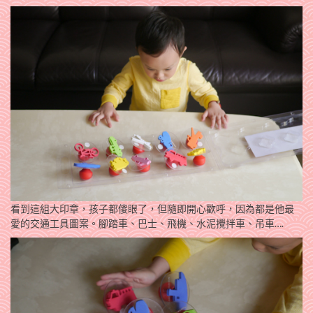
看到這組大印章，孩子都傻眼了，但隨即開心歡呼，因為都是他最
愛的交通工具圖案。腳踏車、巴士、飛機、水泥攪拌車、吊車….