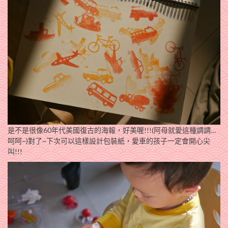
是不是很像60年代美國復古的海報，好美喔!!!(阿母就愛這種調調…
呵呵~)對了~下次可以這樣設計包裝紙，愛車的孩子一定會開心尖
叫!!!