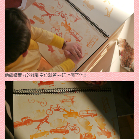
他繼續賣力的找到空位就蓋~~玩上癮了他!!