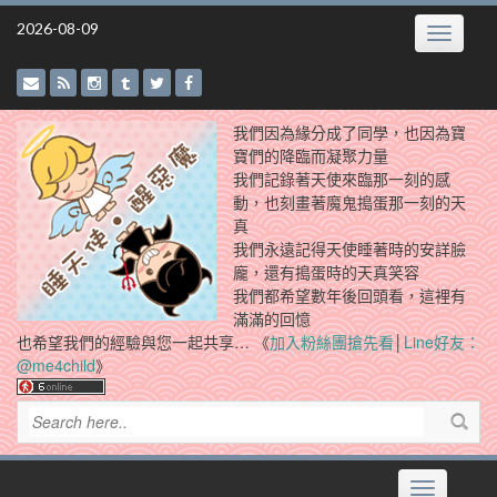
Skip
2026-08-09
Toggle
to
navigatio
content
我們因為緣分成了同學，也因為寶
寶們的降臨而凝聚力量
我們記錄著天使來臨那一刻的感
動，也刻畫著魔鬼搗蛋那一刻的天
真
我們永遠記得天使睡著時的安詳臉
龐，還有搗蛋時的天真笑容
我們都希望數年後回頭看，這裡有
滿滿的回憶
也希望我們的經驗與您一起共享… 《
加入粉絲團搶先看
│
Line好友：
@me4child
》
Toggle