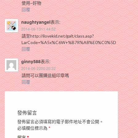
使用~好物
回覆
naughtyangel
表示:
2014-06-1311:44:52
請至http://ilovekid.net/galt/class.asp?
LarCode=%A5x%C6W+%B7R%A8%E0%C0%5D
回覆
ginny588
表示:
2014-06-2200:20:32
請問可以團購這組印章嗎
回覆
發佈留言
發佈留言必須填寫的電子郵件地址不會公開。
必填欄位標示為
*
留言
*