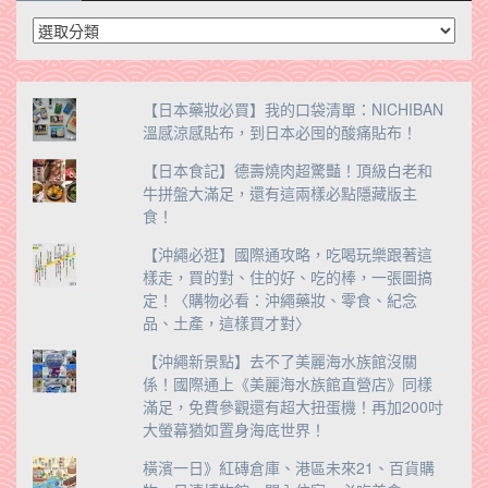
分
類
【日本藥妝必買】我的口袋清單：NICHIBAN
溫感涼感貼布，到日本必囤的酸痛貼布！
【日本食記】德壽燒肉超驚豔！頂級白老和
牛拼盤大滿足，還有這兩樣必點隱藏版主
食！
【沖繩必逛】國際通攻略，吃喝玩樂跟著這
樣走，買的對、住的好、吃的棒，一張圖搞
定！〈購物必看：沖繩藥妝、零食、紀念
品、土產，這樣買才對〉
【沖繩新景點】去不了美麗海水族館沒關
係！國際通上《美麗海水族館直營店》同樣
滿足，免費參觀還有超大扭蛋機！再加200吋
大螢幕猶如置身海底世界！
橫濱一日》紅磚倉庫、港區未來21、百貨購