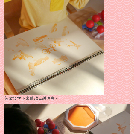
練習幾次下來他越蓋越漂亮。