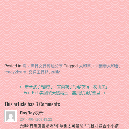
Posted in
育‧畫具文具經驗分享
Tagged
大印章
,
mit無毒大印台
,
ready2learn
,
交通工具組
,
zulily
Post
←
帶著孩子輕旅行‧宜蘭親子行@夜宿「枕山庄」
navigation
Eco-Kids美國製天然黏土‧無臭好捏好塑型
→
This article has 3 Comments
RayRay
表示:
2014-06-1209:43:22
媽咪:有考慮團購嗎?印章也太可愛惹!!而且好適合小小孩