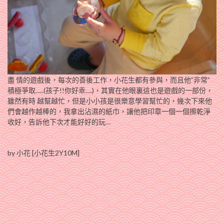
盡 情的遊戲後，每次的善後工作，小花生都有參與，而且他”非常”
積極爭取…..(孩子!!你好乖….)，其實在他眼裏這也是遊戲的一部份，
雖然有時 越幫越忙，但是小小孩是很樂意學習幫忙的，幾次下來他
們會越作越棒的，我拿出沾濕的紙巾，讓他把印章一個一個擦乾淨
收好，告訴他下次才能好好的玩…
by 小花 [小花生2Y10M]