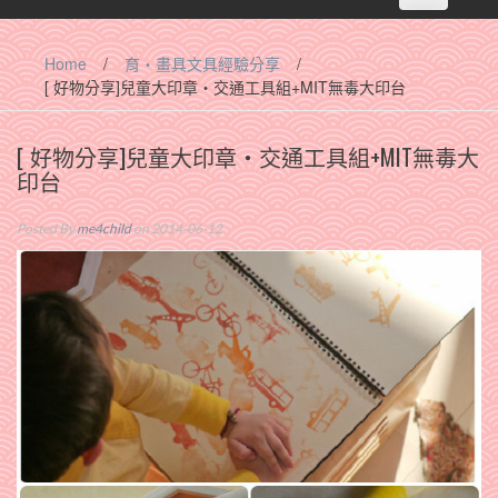
navigation
Home
/
育‧畫具文具經驗分享
/
[ 好物分享]兒童大印章‧交通工具組+MIT無毒大印台
[ 好物分享]兒童大印章‧交通工具組+MIT無毒大
印台
Posted By
me4child
on 2014-06-12