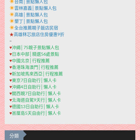
台南│景點懶人包
雲林嘉義│景點懶人包
高雄│景點懶人包
墾丁│景點懶人包
全台推薦親子飯店民宿
★
高雄秝芯旅店住房優惠9折
–
♥
沖繩│75親子景點懶人包
♥
日本中部│精選56處景點
♥
中國北京│行程推薦
♥
香港珠海澳門│行程推薦
♥
新加坡馬來西亞│行程推薦
♥
東京7日自助行│懶人卡
♥
沖繩4日自助行│懶人卡
♥
關西親7日自助行│懶人卡
♥
北海道自駕9天行│懶人卡
♥
德國13日自助行│懶人卡
♥
峇厘島5天自由行│懶人卡
分類