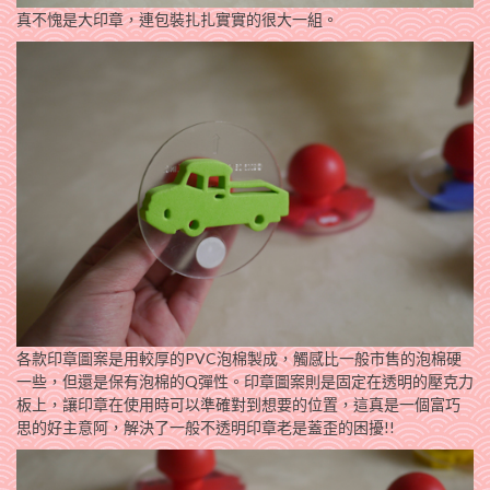
真不愧是大印章，連包裝扎扎實實的很大一組。
各款印章圖案是用較厚的PVC泡棉製成，觸感比一般市售的泡棉硬
一些，但還是保有泡棉的Q彈性。印章圖案則是固定在透明的壓克力
板上，讓印章在使用時可以準確對到想要的位置，這真是一個富巧
思的好主意阿，解決了一般不透明印章老是蓋歪的困擾!!