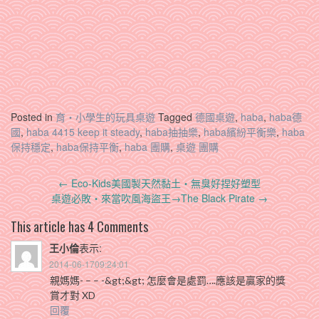
Posted in
育‧小學生的玩具桌遊
Tagged
德國桌遊
,
haba
,
haba德
國
,
haba 4415 keep it steady
,
haba抽抽樂
,
haba繽紛平衡樂
,
haba
保持穩定
,
haba保持平衡
,
haba 團購
,
桌遊 團購
Post
←
Eco-Kids美國製天然黏土‧無臭好捏好塑型
navigation
桌遊必敗‧來當吹風海盜王→The Black Pirate
→
This article has 4 Comments
王小倫
表示:
2014-06-1709:24:01
親媽媽- – – -&gt;&gt; 怎麼會是處罰….應該是贏家的獎
賞才對 XD
回覆