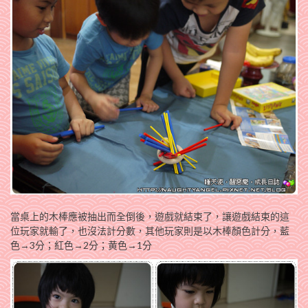
當桌上的木棒應被抽出而全倒後，遊戲就結束了，讓遊戲結束的這
位玩家就輸了，也沒法計分數，其他玩家則是以木棒顏色計分，藍
色→3分；紅色→2分；黄色→1分