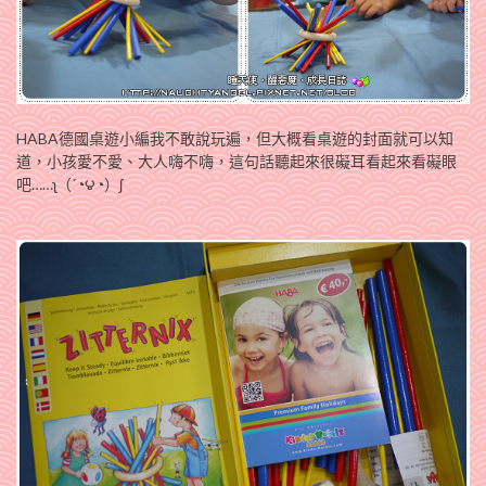
HABA德國桌遊小編我不敢說玩遍，但大概看桌遊的封面就可以知
道，小孩愛不愛、大人嗨不嗨，這句話聽起來很礙耳看起來看礙眼
吧……ʅ（´◔౪◔）ʃ