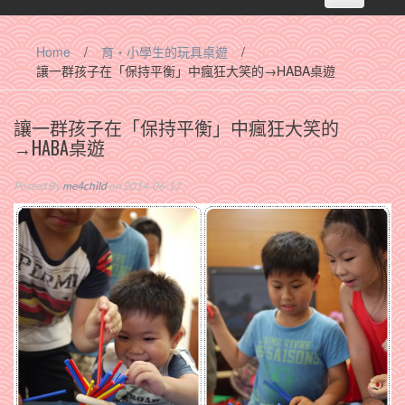
navigation
Home
/
育‧小學生的玩具桌遊
/
讓一群孩子在「保持平衡」中瘋狂大笑的→HABA桌遊
讓一群孩子在「保持平衡」中瘋狂大笑的
→HABA桌遊
Posted By
me4child
on 2014-06-17