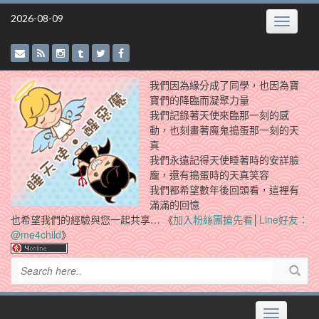
Skip
2026-08-09
Toggle
to
navigatio
content
我們因為緣分成了同學，也因為寶
寶們的降臨而凝聚力量
我們記錄著天使來臨那一刻的感
動，也刻畫著魔鬼搗蛋那一刻的天
真
我們永遠記得天使睡著時的安詳臉
龐，還有搗蛋時的天真笑容
我們都希望數年後回頭看，這裡有
滿滿的回憶
也希望我們的經驗與您一起共享… 《
加入粉絲團搶先看
│
Line好友：
@me4child
》
Toggle