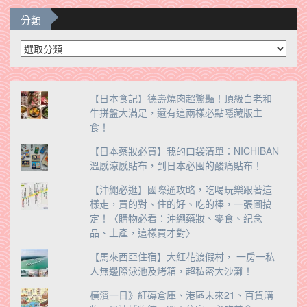
分類
分
類
【日本食記】德壽燒肉超驚豔！頂級白老和
牛拼盤大滿足，還有這兩樣必點隱藏版主
食！
【日本藥妝必買】我的口袋清單：NICHIBAN
溫感涼感貼布，到日本必囤的酸痛貼布！
【沖繩必逛】國際通攻略，吃喝玩樂跟著這
樣走，買的對、住的好、吃的棒，一張圖搞
定！〈購物必看：沖繩藥妝、零食、紀念
品、土產，這樣買才對〉
【馬來西亞住宿】大紅花渡假村， 一房一私
人無邊際泳池及烤箱，超私密大沙灘！
橫濱一日》紅磚倉庫、港區未來21、百貨購