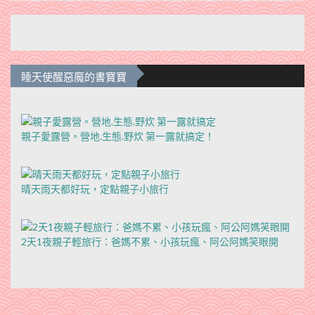
睡天使醒惡魔的書寶寶
親子愛露營。營地.生態.野炊 第一露就搞定！
晴天雨天都好玩，定點親子小旅行
2天1夜親子輕旅行：爸媽不累、小孩玩瘋、阿公阿媽笑眼開