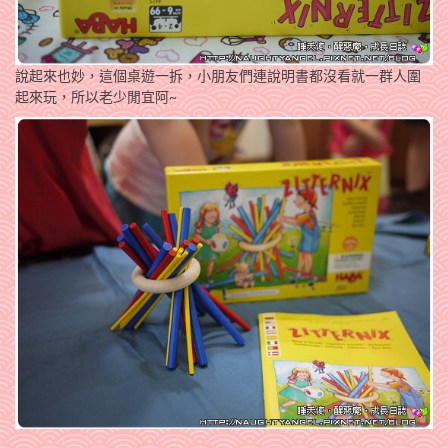
說起來也妙，這個桌遊一拆，小朋友們連說明書都沒看就一群人圍
起來玩，所以老少閒宜阿~