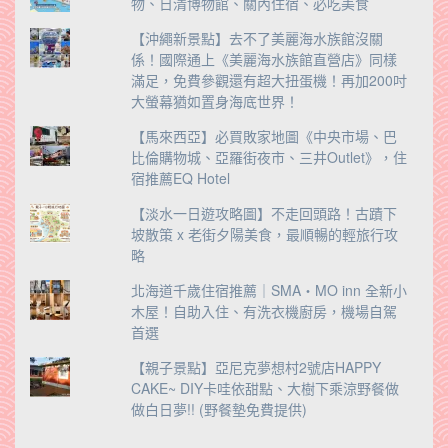
物、日清博物館、關內住宿、必吃美食
【沖繩新景點】去不了美麗海水族館沒關
係！國際通上《美麗海水族館直營店》同樣
滿足，免費參觀還有超大扭蛋機！再加200吋
大螢幕猶如置身海底世界！
【馬來西亞】必買敗家地圖《中央市場、巴
比倫購物城、亞羅街夜市、三井Outlet》，住
宿推薦EQ Hotel
【淡水一日遊攻略圖】不走回頭路！古蹟下
坡散策 x 老街夕陽美食，最順暢的輕旅行攻
略
北海道千歲住宿推薦｜SMA・MO inn 全新小
木屋！自助入住、有洗衣機廚房，機場自駕
首選
【親子景點】亞尼克夢想村2號店HAPPY
CAKE~ DIY卡哇依甜點、大樹下乘涼野餐做
做白日夢!! (野餐墊免費提供)