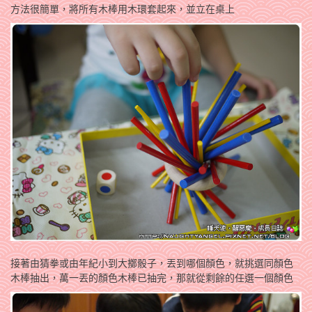
方法很簡單，將所有木棒用木環套起來，並立在桌上
接著由猜拳或由年紀小到大擲骰子，丟到哪個顏色，就挑選同顏色
木棒抽出，萬一丟的顏色木棒已抽完，那就從剩餘的任選一個顏色