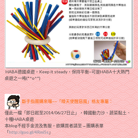
HABA德國桌遊，Keep it steady，保持平衡~可是HABA十大熱門
桌遊之一哊(*^o^*)
斷手指團購來囉~~「睡天使醒惡魔」格友專屬：
僅此一檔「即日起至2014/06/27日止」，韓國動力沙、蔬菜黏土、
十種HABA桌遊
本blog不經手金流及售服，欲購買者請至→團購表單
「
http://goo.gl/4Rmi5s
」