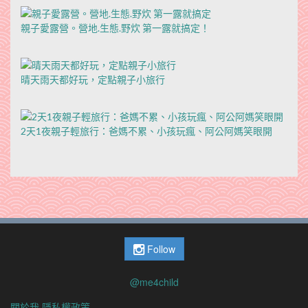
親子愛露營。營地.生態.野炊 第一露就搞定！
晴天雨天都好玩，定點親子小旅行
2天1夜親子輕旅行：爸媽不累、小孩玩瘋、阿公阿媽笑眼開
Follow
@me4child
關於我
隱私權政策