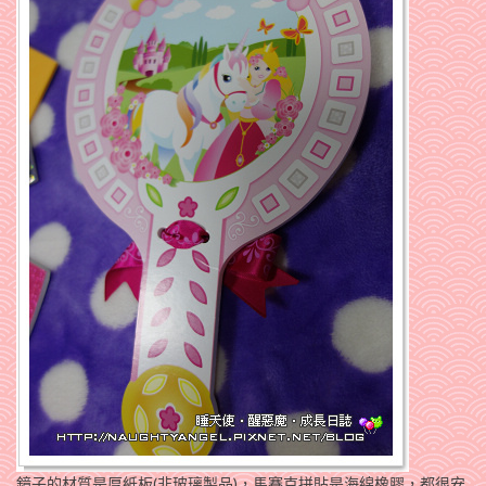
鏡子的材質是厚紙板(非玻璃製品)，馬賽克拼貼是海綿橡膠，都很安