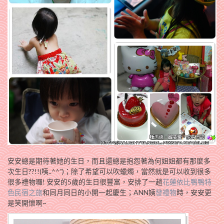
安安總是期待著她的生日，而且還總是抱怨著為何姐姐都有那麼多
次生日??!!(咦..^^”)；除了希望可以吹蠟燭，當然就是可以收到很多
很多禮物囉! 安安的5歲的生日很豐富，安排了一趟
花蓮依比鴨鴨特
色民宿之旅
和同月同日的小開一起慶生；ANN姨
發禮物
時，安安更
是笑開懷啊~