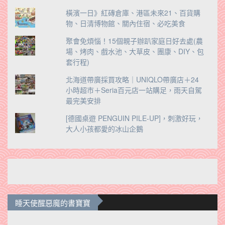
橫濱一日》紅磚倉庫、港區未來21、百貨購
物、日清博物館、關內住宿、必吃美食
聚會免煩惱！15個親子辦趴家庭日好去處(農
場、烤肉、戲水池、大草皮、團康、DIY、包
套行程)
北海道帶廣採買攻略｜UNIQLO帶廣店＋24
小時超市＋Seria百元店一站購足，雨天自駕
最完美安排
[德國桌遊 PENGUIN PILE-UP]，刺激好玩，
大人小孩都愛的冰山企鵝
睡天使醒惡魔的書寶寶