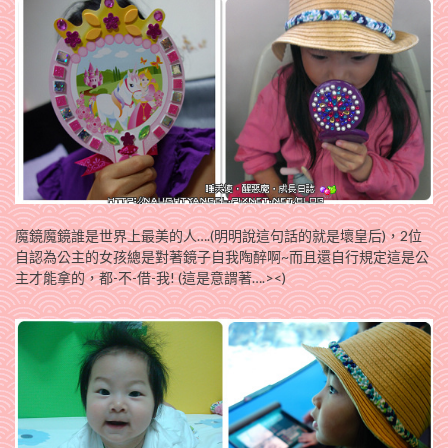
魔鏡魔鏡誰是世界上最美的人….(明明說這句話的就是壞皇后)，2位
自認為公主的女孩總是對著鏡子自我陶醉啊~而且還自行規定這是公
主才能拿的，都-不-借-我! (這是意謂著….><)