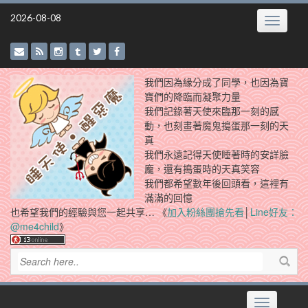
Skip
2026-08-08
Toggle
to
navigatio
content
我們因為緣分成了同學，也因為寶
寶們的降臨而凝聚力量
我們記錄著天使來臨那一刻的感
動，也刻畫著魔鬼搗蛋那一刻的天
真
我們永遠記得天使睡著時的安詳臉
龐，還有搗蛋時的天真笑容
我們都希望數年後回頭看，這裡有
滿滿的回憶
也希望我們的經驗與您一起共享… 《
加入粉絲團搶先看
│
Line好友：
@me4child
》
Toggle