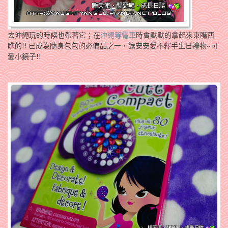
去沖繩玩的時候也帶著它；在
沖繩等電車
時會默默的拿起來東瞧西
瞧的!! 已成為隨身包包的必備品之一，讓安安愛不釋手生日禮物~可
愛小鏡子!!