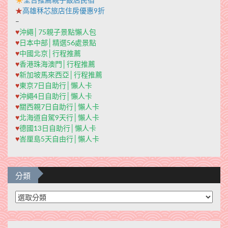
★
高雄秝芯旅店住房優惠9折
–
♥
沖繩│75親子景點懶人包
♥
日本中部│精選56處景點
♥
中國北京│行程推薦
♥
香港珠海澳門│行程推薦
♥
新加坡馬來西亞│行程推薦
♥
東京7日自助行│懶人卡
♥
沖繩4日自助行│懶人卡
♥
關西親7日自助行│懶人卡
♥
北海道自駕9天行│懶人卡
♥
德國13日自助行│懶人卡
♥
峇厘島5天自由行│懶人卡
分類
分
類