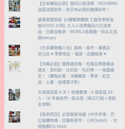
【日本藥妝必買】我的口袋清單：NICHIBAN
溫感涼感貼布，到日本必囤的酸痛貼布！
讀賣樂園首創【4種職業體驗/工廠見學新設
施GOOD JOB】大人小孩樂瘋玩!!(日清食
品、日產自動車、WORLD島精機、知名文具
商kokuyo)
《日本購物懶人包》超商、超市、專賣店、
百元店 ♥ 季節限定、福袋、店舖檢索 ♥
【沖繩必逛】國際通攻略，吃喝玩樂跟著這
樣走，買的對、住的好、吃的棒，一張圖搞
定！〈購物必看：沖繩藥妝、零食、紀念
品、土產，這樣買才對〉
北海道自駕 8 天 7 夜總整理｜6 個家庭 23
人、18 年後依然一起出發（每日行程＋景點
全攻略）
【馬來西亞】必買敗家地圖《中央市場、巴
比倫購物城、亞羅街夜市、三井Outlet》，住
宿推薦EQ Hotel