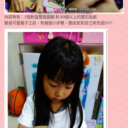
內容物有：1個粉盒雙面圓鏡 和 80個以上的寶石貼紙
變成可愛鏡子之前，有幾個小步驟，要由安安自己來完成DIY!