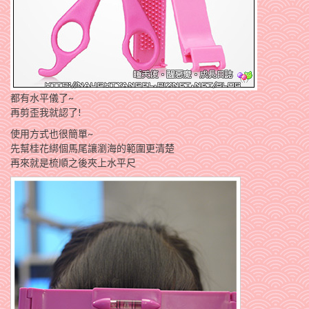
都有水平儀了~
再剪歪我就認了!
使用方式也很簡單~
先幫桂花綁個馬尾讓瀏海的範圍更清楚
再來就是梳順之後夾上水平尺