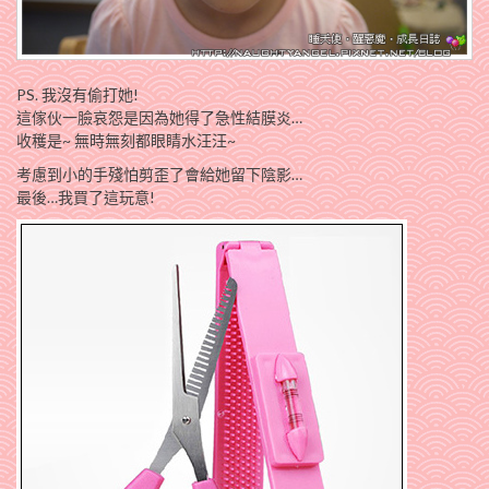
PS. 我沒有偷打她!
這傢伙一臉哀怨是因為她得了急性結膜炎…
收穫是~ 無時無刻都眼睛水汪汪~
考慮到小的手殘怕剪歪了會給她留下陰影…
最後…我買了這玩意!