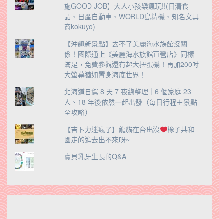
施GOOD JOB】大人小孩樂瘋玩!!(日清食
品、日產自動車、WORLD島精機、知名文具
商kokuyo)
【沖繩新景點】去不了美麗海水族館沒關
係！國際通上《美麗海水族館直營店》同樣
滿足，免費參觀還有超大扭蛋機！再加200吋
大螢幕猶如置身海底世界！
北海道自駕 8 天 7 夜總整理｜6 個家庭 23
人、18 年後依然一起出發（每日行程＋景點
全攻略）
【吉卜力迷瘋了】龍貓在台出沒
橡子共和
國走的進去出不來呀~
寶貝乳牙生長的Q&A