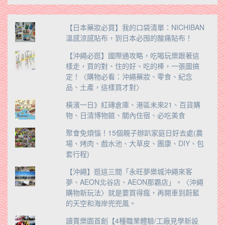
類
【日本藥妝必買】我的口袋清單：NICHIBAN
溫感涼感貼布，到日本必囤的酸痛貼布！
【沖繩必逛】國際通攻略，吃喝玩樂跟著這
樣走，買的對、住的好、吃的棒，一張圖搞
定！〈購物必看：沖繩藥妝、零食、紀念
品、土產，這樣買才對〉
橫濱一日》紅磚倉庫、港區未來21、百貨購
物、日清博物館、關內住宿、必吃美食
聚會免煩惱！15個親子辦趴家庭日好去處(農
場、烤肉、戲水池、大草皮、團康、DIY、包
套行程)
【沖繩】逛這三間「永旺夢樂城沖繩來客
夢、AEON北谷店、AEON那霸店」。〈沖繩
購物新玩法〉就是要買得瘋，再開車到蔚藍
的天空和海岸兜兜風。
讀賣樂園首創【4種職業體驗/工廠見學新設