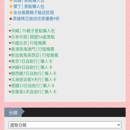
高雄│景點懶人包
墾丁│景點懶人包
全台推薦親子飯店民宿
★
高雄秝芯旅店住房優惠9折
–
♥
沖繩│75親子景點懶人包
♥
日本中部│精選56處景點
♥
中國北京│行程推薦
♥
香港珠海澳門│行程推薦
♥
新加坡馬來西亞│行程推薦
♥
東京7日自助行│懶人卡
♥
沖繩4日自助行│懶人卡
♥
關西親7日自助行│懶人卡
♥
北海道自駕9天行│懶人卡
♥
德國13日自助行│懶人卡
♥
峇厘島5天自由行│懶人卡
分類
分