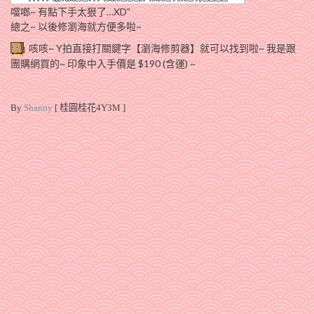
噹啷~ 有點下手太狠了…XD”
總之~ 以後修瀏海就方便多啦~
咳咳~ Y拍直接打關鍵字【瀏海修剪器】就可以找到啦~ 我是跟
團購網買的~ 印象中入手價是 $190 (含運) ~
By
Shanny
[ 桂圓桂花4Y3M ]