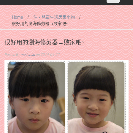
navigation
Home
/
住‧兒童生活居家小物
/
很好用的瀏海修剪器→敗家吧~
很好用的瀏海修剪器→敗家吧~
Posted By
me4child
on 2014-04-27