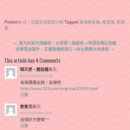
Posted in
住‧兒童生活居家小物
Tagged
瀏海修剪器
,
修瀏海
,
剪頭
髮
Post
←
最大的室內彈翻床‧台灣第一跳跳床→保證放電玩到翻
navigation
彷佛置身國外‧花蓮瑞穗輕旅行→依比鴨鴨水岸會館
→
This article has 4 Comments
睡天使‧醒惡魔
表示:
2014-04-2822:19:56
有揪團價出現，自理吧
http://www.123.com.tw/group/29291.html
回覆
隻隻兒
表示:
2014-05-0300:15:42
這個好方便唷^^
回覆