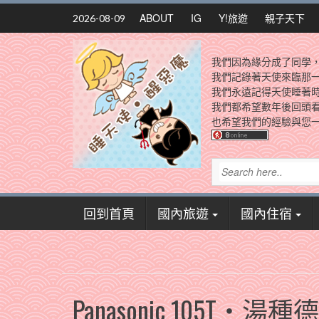
Skip
ABOUT
IG
Y!旅遊
親子天下
2026-08-09
to
content
我們因為緣分成了同學
我們記錄著天使來臨那
我們永遠記得天使睡著
我們都希望數年後回頭
也希望我們的經驗與您一
回到首頁
國內旅遊
國內住宿
Panasonic 105T