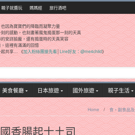
親子就醬玩
媽媽經
旅行酒吧
，也因為寶寶們的降臨而凝聚力量
一刻的感動，也刻畫著魔鬼搗蛋那一刻的天真
時的安詳臉龐，還有搗蛋時的天真笑容
看，這裡有滿滿的回憶
起共享… 《
加入粉絲團搶先看
│
Line好友：@me4child
》
美食餐廳
日本旅遊
國外旅遊
親子生活
Home
/
食‧副食品及
‧湯種德國香腸起士土司