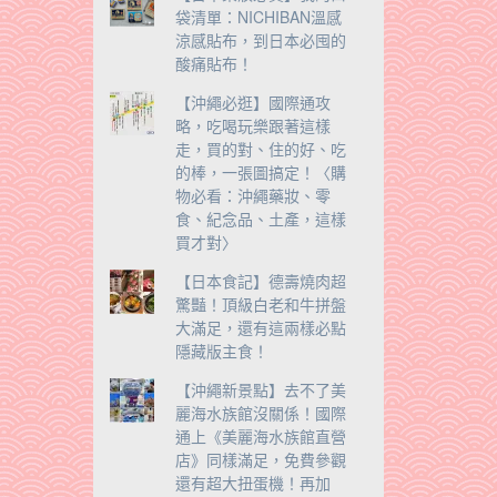
袋清單：NICHIBAN溫感
涼感貼布，到日本必囤的
酸痛貼布！
【沖繩必逛】國際通攻
略，吃喝玩樂跟著這樣
走，買的對、住的好、吃
的棒，一張圖搞定！〈購
物必看：沖繩藥妝、零
食、紀念品、土產，這樣
買才對〉
【日本食記】德壽燒肉超
驚豔！頂級白老和牛拼盤
大滿足，還有這兩樣必點
隱藏版主食！
【沖繩新景點】去不了美
麗海水族館沒關係！國際
通上《美麗海水族館直營
店》同樣滿足，免費參觀
還有超大扭蛋機！再加