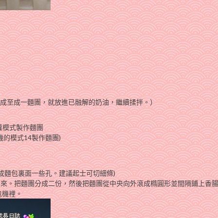
拌成至成一麵團，就放進已融解的奶油，繼續揉拌。）
1菠蘿模式製作麵團
包機的模式14製作麵團)
構成麵包裏面一些孔。建議起士可切細條)
片取出來。把麵團分成二份，然後把麵團從中央向外滾成橢圓形並間隔鋪上香
包機裡。