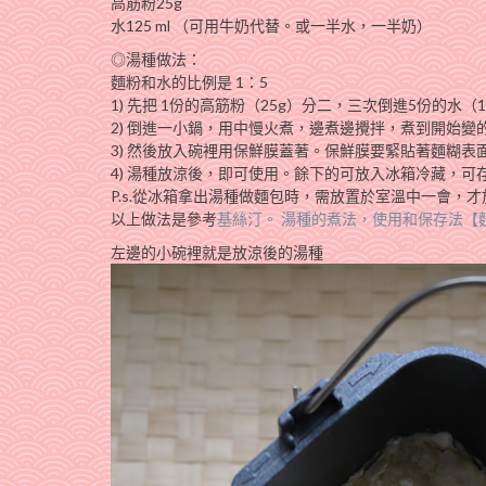
高筋粉25g
水125 ml （可用牛奶代替。或一半水，一半奶）
◎湯種做法：
麵粉和水的比例是 1：5
1) 先把 1份的高筋粉（25g）分二，三次倒進5份的水（1
2) 倒進一小鍋，用中慢火煮，邊煮邊攪拌，煮到開始
3) 然後放入碗裡用保鮮膜蓋著。保鮮膜要緊貼著麵糊
4) 湯種放涼後，即可使用。餘下的可放入冰箱冷藏，可
P.s.從冰箱拿出湯種做麵包時，需放置於室溫中一會，
以上做法是參考
基絲汀。 湯種的煮法，使用和保存法【
左邊的小碗裡就是放涼後的湯種