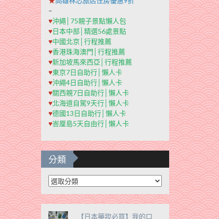
★
高雄秝芯旅店住房優惠9折
–
♥
沖繩│75親子景點懶人包
♥
日本中部│精選56處景點
♥
中國北京│行程推薦
♥
香港珠海澳門│行程推薦
♥
新加坡馬來西亞│行程推薦
♥
東京7日自助行│懶人卡
♥
沖繩4日自助行│懶人卡
♥
關西親7日自助行│懶人卡
♥
北海道自駕9天行│懶人卡
♥
德國13日自助行│懶人卡
♥
峇厘島5天自由行│懶人卡
分類
分
類
【日本藥妝必買】我的口