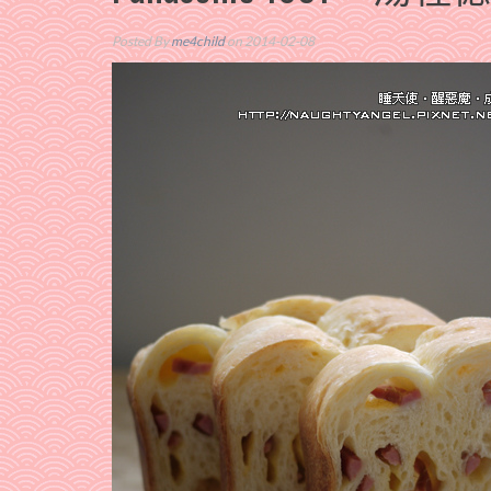
Posted By
me4child
on 2014-02-08