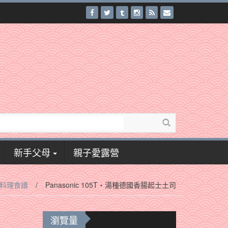
新手父母
親子愛露營
料理食譜
/
Panasonic 105T‧湯種德國香腸起士土司
瀏覽量