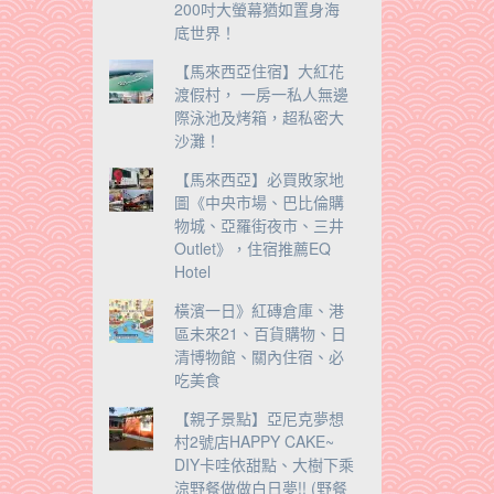
200吋大螢幕猶如置身海
底世界！
【馬來西亞住宿】大紅花
渡假村， 一房一私人無邊
際泳池及烤箱，超私密大
沙灘！
【馬來西亞】必買敗家地
圖《中央市場、巴比倫購
物城、亞羅街夜市、三井
Outlet》，住宿推薦EQ
Hotel
橫濱一日》紅磚倉庫、港
區未來21、百貨購物、日
清博物館、關內住宿、必
吃美食
【親子景點】亞尼克夢想
村2號店HAPPY CAKE~
DIY卡哇依甜點、大樹下乘
涼野餐做做白日夢!! (野餐