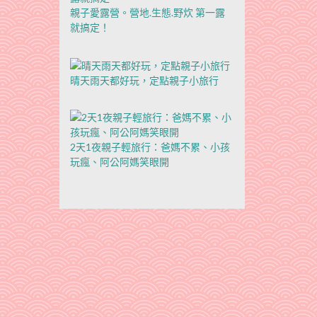
親子愛露營。營地.生態.野炊 第一露
就搞定！
晴天雨天都好玩，定點親子小旅行
2天1夜親子輕旅行：爸媽不累、小孩
玩瘋、阿公阿媽笑眼開