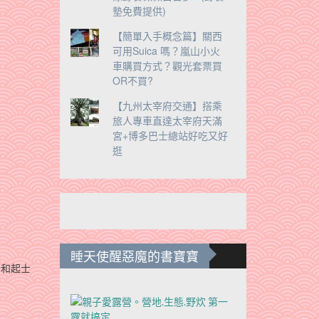
墊免費提供)
【簡單入手概念篇】關西
可用Suica 嗎？嵐山小火
車購買方式？觀光套票買
OR不買?
【九州太宰府交通】搭乘
旅人專車直達太宰府天滿
宮+博多巴士總站好吃又好
逛
睡天使醒惡魔的書寶寶
腸和起士