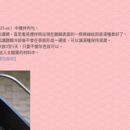
25 ml ）中攪拌均勻。
變的濃稠，直至看見攪拌時出現在麵糊表面的一條條線紋即是湯種煮好了。
表面讓麵糊冷卻後不會在表面形成一硬皮，可以讓湯種保持濕潤。
存放3至5天，只要不變灰色就可以。
才放入主麵團的材料中。
麵包秘訣】