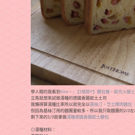
學人精的我看到
Kite。::【2號胖P】麵包機。起司火腿土司
立馬就想來試做湯種的德國香腸起士土司
我懶得算湯種比率所以就完全以
基絲汀。芝士煙肉麵包
但因為基絲汀用的麵團量較多，所以我只取麵團的2/3
剩下來的1/3就拿做
湯種德國香腸起士麵包
◎湯種材料：