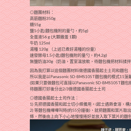
◎麵團材料：
高筋麵粉350g
糖55g
鹽1小匙(麵包機附的量勺，約5g)
全蛋液56 g (大顆雞蛋 1顆)
牛奶 125ml
湯種 120g （上述已煮好湯種的份量）
速發酵母1.5小匙(麵包機附的量勺，約4.2g)
無鹽奶油30g（奶油，置室溫放軟，待麵包機把材料揉
因為我打算以這個麵團材料做德國香腸起士土司和麵包
所以我是以Panasonic SD-BMS105T麵包機的模式1
(如果只要做麵包可直接以Panasonic SD-BMS105T麵
待麵團打好後分出2/3做德國香腸起士土司
◎德國香腸起士土司作法：
1) 先把德國香腸和起士切小條備用。(起士遇熱會溶，
2) 等麵包機嗶嗶叫時(約55分鐘後)，就把麵團和葉
條，然後由上向下小心地慢慢捲好並放入取下葉片的麵