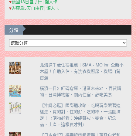
♥
德國13日自助行│懶人卡
♥
峇厘島5天自由行│懶人卡
分類
分
類
北海道千歲住宿推薦｜SMA・MO inn 全新小
木屋！自助入住、有洗衣機廚房，機場自駕
首選
橫濱一日》紅磚倉庫、港區未來21、百貨購
物、日清博物館、關內住宿、必吃美食
【沖繩必逛】國際通攻略，吃喝玩樂跟著這
樣走，買的對、住的好、吃的棒，一張圖搞
定！〈購物必看：沖繩藥妝、零食、紀念
品、土產，這樣買才對〉
【日本食記】德壽燒肉超驚豔！頂級白老和