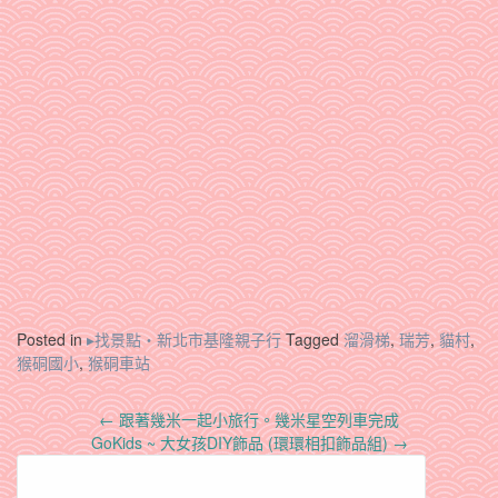
Posted in
▸找景點‧新北市基隆親子行
Tagged
溜滑梯
,
瑞芳
,
貓村
,
猴硐國小
,
猴硐車站
Post
←
跟著幾米一起小旅行。幾米星空列車完成
navigation
GoKids ~ 大女孩DIY飾品 (環環相扣飾品組)
→