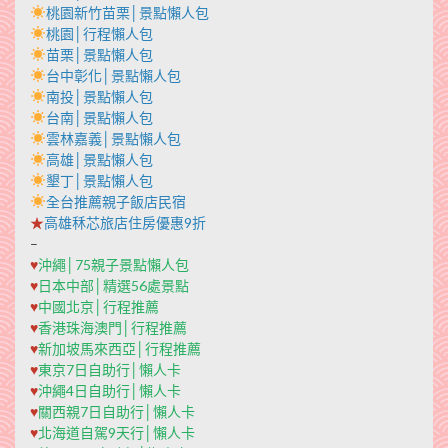
桃園新竹苗栗│景點懶人包
桃園│行程懶人包
苗栗│景點懶人包
台中彰化│景點懶人包
南投│景點懶人包
台南│景點懶人包
雲林嘉義│景點懶人包
高雄│景點懶人包
墾丁│景點懶人包
全台推薦親子飯店民宿
★
高雄秝芯旅店住房優惠9折
–
♥
沖繩│75親子景點懶人包
♥
日本中部│精選56處景點
♥
中國北京│行程推薦
♥
香港珠海澳門│行程推薦
♥
新加坡馬來西亞│行程推薦
♥
東京7日自助行│懶人卡
♥
沖繩4日自助行│懶人卡
♥
關西親7日自助行│懶人卡
♥
北海道自駕9天行│懶人卡