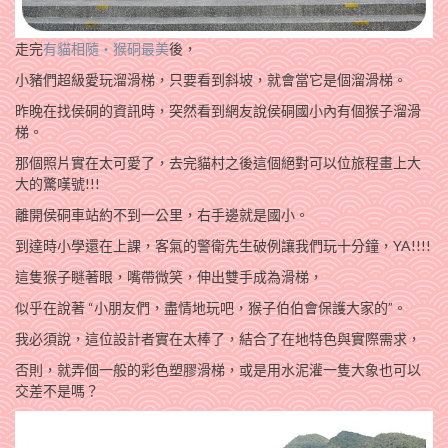
走完
有貓相隨‧猴硐最美
後，
小豬們超級愛玩溜滑梯，只要看到斜坡，就會當它是個溜滑梯。
昨晚在找侯硐的資訊時，突然看到網友說侯硐國小內有個猴子溜滑
梯。
那個照片實在太可愛了，去完貓村之後這個絕對可以位旅程畫上大
大的驚嘆號!!!
離開侯硐車站約不到一公里，右手邊就是國小。
到達時小學還在上課，客氣的警衛先生破例讓我們玩十分鐘，YA!!!!
這隻猴子瞇著眼，嘴帶微笑，伸出雙手成為滑梯，
似乎在說著 “小朋友們，盡情地玩吧，猴子伯伯會保護大家的”。
我必須說，這位設計者實在太棒了，結合了在地特色與實際需求，
否則，就弄個一般的彩色塑膠滑梯，或是用水泥灌一隻大象也可以
交差不是嗎？