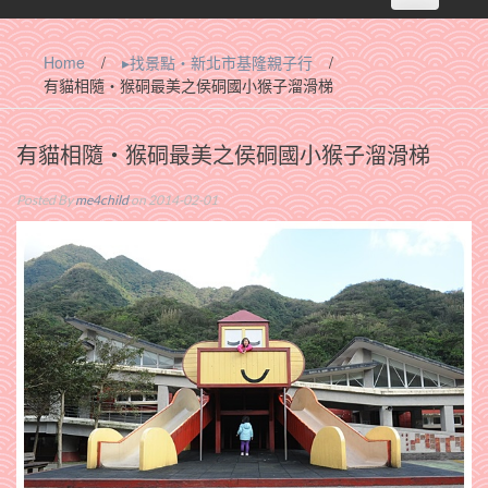
navigation
Home
/
▸找景點‧新北市基隆親子行
/
有貓相隨‧猴硐最美之侯硐國小猴子溜滑梯
有貓相隨‧猴硐最美之侯硐國小猴子溜滑梯
Posted By
me4child
on 2014-02-01