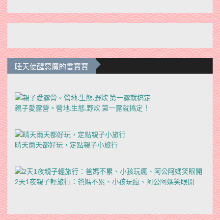
睡天使醒惡魔的書寶寶
親子愛露營。營地.生態.野炊 第一露就搞定！
晴天雨天都好玩，定點親子小旅行
2天1夜親子輕旅行：爸媽不累、小孩玩瘋、阿公阿媽笑眼開