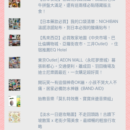
牛拼盤大滿足，還有這兩樣必點隱藏版主
食！
【日本藥妝必買】我的口袋清單：NICHIBAN
溫感涼感貼布，到日本必囤的酸痛貼布！
【馬來西亞】必買敗家地圖《中央市場、巴
比倫購物城、亞羅街夜市、三井Outlet》，住
宿推薦EQ Hotel
東京Outlet│AEON MALL〈永旺夢樂城〉幕
張新都心。交通便利，離成田、羽田機場及
迪士尼樂園最近，一次購足超好買！
開玩笑～有這個神奇OK繃，小孩不哭大人不
痛，居家必備防水神器《BAND-AID》
胎教音樂「莫扎特效應、寶寶床邊音樂組」
【淡水一日遊攻略圖】不走回頭路！古蹟下
坡散策 x 老街夕陽美食，最順暢的輕旅行攻
略