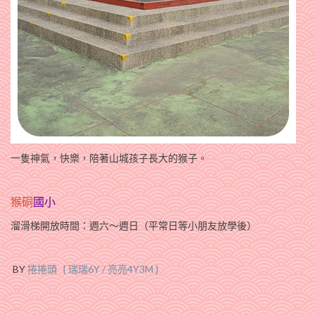
一隻神氣，快樂，陪著山城孩子長大的猴子。
猴硐
國小
溜滑梯開放時間：週六～週日（平常日等小朋友放學後）
BY
捲捲頭 { 瑞瑞6Y / 亮亮4Y3M }