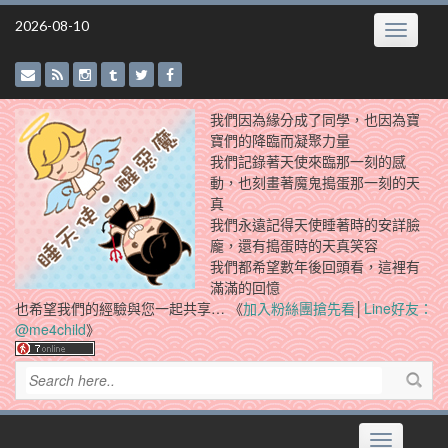
Skip
2026-08-10
Toggle
to
navigatio
content
我們因為緣分成了同學，也因為寶
寶們的降臨而凝聚力量
我們記錄著天使來臨那一刻的感
動，也刻畫著魔鬼搗蛋那一刻的天
真
我們永遠記得天使睡著時的安詳臉
龐，還有搗蛋時的天真笑容
我們都希望數年後回頭看，這裡有
滿滿的回憶
也希望我們的經驗與您一起共享… 《
加入粉絲團搶先看
│
Line好友：
@me4child
》
Toggle