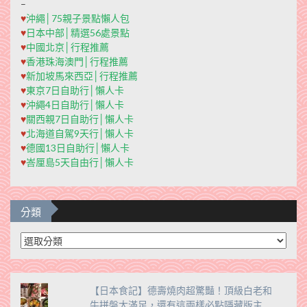
–
♥
沖繩│75親子景點懶人包
♥
日本中部│精選56處景點
♥
中國北京│行程推薦
♥
香港珠海澳門│行程推薦
♥
新加坡馬來西亞│行程推薦
♥
東京7日自助行│懶人卡
♥
沖繩4日自助行│懶人卡
♥
關西親7日自助行│懶人卡
♥
北海道自駕9天行│懶人卡
♥
德國13日自助行│懶人卡
♥
峇厘島5天自由行│懶人卡
分類
分
類
【日本食記】德壽燒肉超驚豔！頂級白老和
牛拼盤大滿足，還有這兩樣必點隱藏版主