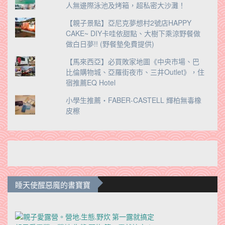
人無邊際泳池及烤箱，超私密大沙灘！
【親子景點】亞尼克夢想村2號店HAPPY
CAKE~ DIY卡哇依甜點、大樹下乘涼野餐做
做白日夢!! (野餐墊免費提供)
【馬來西亞】必買敗家地圖《中央市場、巴
比倫購物城、亞羅街夜市、三井Outlet》，住
宿推薦EQ Hotel
小學生推薦‧FABER-CASTELL 輝柏無毒橡
皮檫
睡天使醒惡魔的書寶寶