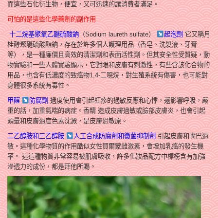
而這些石化衍生物，便宜，又可迅速的讓消費者滿足。
可怕的是這些化學藥劑的副作用
十二烷基聚氧乙醚硫酸鈉
（Sodium laureth sulfate）
起泡劑
它又稱月
桂醇聚醚硫酸酯鈉，存在於許多個人護理用品（香皂、洗髮液、牙膏
等），是一種廉價且高效的清潔劑和表面活性劑。
但其安全性受質疑，動
物實驗和一些人體實驗顯示，它對眼和皮膚有刺激性，有些含該化合物的
用品，也含有低濃度的致癌物1,4-二噁烷，對生殖系統有傷害，也可能對
身體很多系統有毒性。
甲醛
防腐劑
過度使用會引起紅疹的過敏反應和心悸，還影響呼吸，嚴
重的話，加重氣喘的病症。
香精 造成皮膚過敏或臉部皮膚炎，也會引起
頭暈和皮膚過度色素沈澱，是皮膚過敏原。
二乙醇胺和三乙醇胺
人工合成防腐劑和黴菌抑制劑
引起皮膚和嘴巴過
敏。這種化學物質的作用酷似女性賀爾蒙雌激素，會增加乳癌的發生機
率。 這這種物質非常容易被肌膚吸收，許多化妝品配方中標榜含有加強
滲透力的成份，都是拜他所賜。