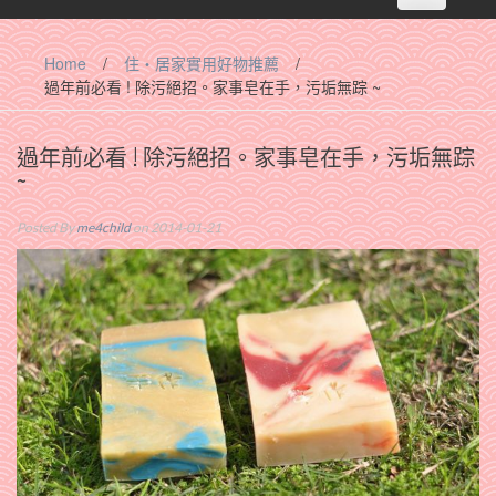
navigation
Home
/
住‧居家實用好物推薦
/
過年前必看 ! 除污絕招。家事皂在手，污垢無踪 ~
過年前必看 ! 除污絕招。家事皂在手，污垢無踪
~
Posted By
me4child
on 2014-01-21