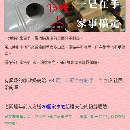
一塊好的家事皂，得帶點滋潤效果而且不刺鼻。
所以使用中也不必戴橡膠手套及口罩
，重點是不咬手
，用完後手也不受傷
害
。
還在等什麼?過年來一塊家事
皂
，保証讓妳家事輕鬆做喔~
有興趣的家政婦請洽: FB
賓洁茉莉皂廚娘/手工皂
加入社團
洽詢喔!
老闆過年前大方送
20個家事皂
給睡天使的粉絲體驗
，
只要按讚轉分享，並留言: {賓洁家事皂在手，萬年污垢一定走! } 就有機會
抽中喔!