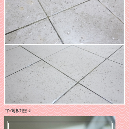
浴室地板對照圖