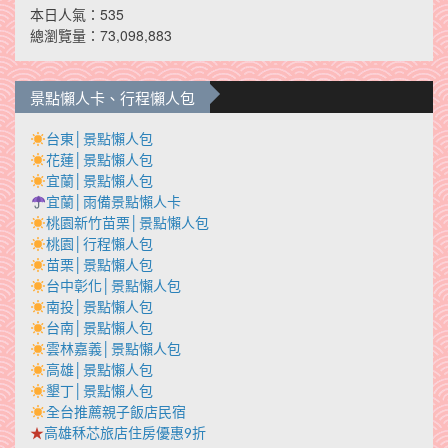
本日人氣：535
總瀏覽量：73,098,883
景點懶人卡、行程懶人包
台東│景點懶人包
花蓮│景點懶人包
宜蘭│景點懶人包
宜蘭│雨備景點懶人卡
桃園新竹苗栗│景點懶人包
桃園│行程懶人包
苗栗│景點懶人包
台中彰化│景點懶人包
南投│景點懶人包
台南│景點懶人包
雲林嘉義│景點懶人包
高雄│景點懶人包
墾丁│景點懶人包
全台推薦親子飯店民宿
★
高雄秝芯旅店住房優惠9折