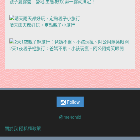
親子愛露營。營地.生態.野炊 第一露就搞定！
晴天雨天都好玩，定點親子小旅行
2天1夜親子輕旅行：爸媽不累、小孩玩瘋、阿公阿媽笑眼開
Follow
@me4child
關於我
隱私權政策