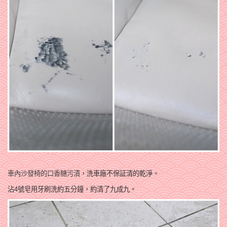
車內沙發椅的口香糖污漬
，洗車廠不保証清的乾淨
。
沾4號皂用牙刷洗約五分鐘
，約清了九成九
。