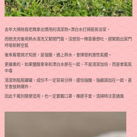
去年大掃除我老媽拿出慣用的清潔劑+漂白水打掃廚房浴室，
而她洗完後用熱水清洗又緊閉門窗，沒想到一陣昏暈想吐，趕緊跑出家門
呼吸新鮮空氣
後來看電視才知道，是強酸，遇上熱水，會揮發刺激性氣體。
更嚴重的，如果鹽酸拿來和漂白水摻在一起，不是清潔加倍，而是會氯氣
中毒
清潔劑瓶瓶罐罐，成份不一定容易分辨，還怕強酸、強鹼誤加在一起，甚
至會放熱爆炸，
因­此千萬別隨便混用，也一定要戴口罩、橡膠手套，清掃時注意通風