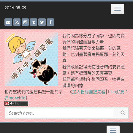
Skip
2026-08-09
Toggle
to
navigatio
content
我們因為緣分成了同學，也因為寶
寶們的降臨而凝聚力量
我們記錄著天使來臨那一刻的感
動，也刻畫著魔鬼搗蛋那一刻的天
真
我們永遠記得天使睡著時的安詳臉
龐，還有搗蛋時的天真笑容
我們都希望數年後回頭看，這裡有
滿滿的回憶
也希望我們的經驗與您一起共享… 《
加入粉絲團搶先看
│
Line好友：
@me4child
》
Toggle