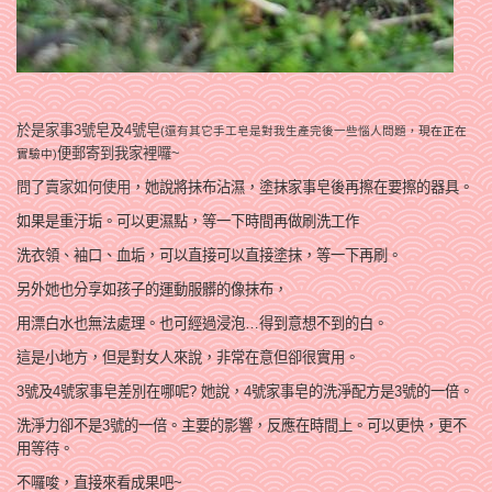
於是家事3號皂及4號皂
(還有其它手工皂是對我生產完後一些惱人問題
，現在正在
便郵寄到我家裡囉~
實驗中
)
問了賣家如何使用
，她說將抺布沾濕
，塗抹家事皂後再擦在要擦的器具
。
如果是重汙垢
。可以更濕點
，等一下時間再做刷洗工作
洗衣領
、袖口
、血垢
，可以直接可以直接塗抹，等一下再刷
。
另外她也分享如
孩子的運動服髒的像抹布，
用漂白水也無法處理。也可經過浸泡…得到意想不到的白。
這是小地方，但是對女人來說，非常在意但卻很實用。
3號及4號家事皂差別在哪呢? 她說，4
號家事皂的洗淨配方是3號的一倍
。
洗淨力卻不是3號的一倍
。
主要的影響，反應在時間上。
可以更快，更不
用等待。
不囉唆
，直接來看成果吧~