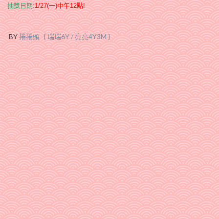
抽獎日期:
1/27(一)中午12點!
BY
捲捲頭 { 瑞瑞6Y / 亮亮4Y3M }