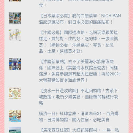
食！
【日本藥妝必買】我的口袋清單：NICHIBAN
溫感涼感貼布，到日本必囤的酸痛貼布！
【沖繩必逛】國際通攻略，吃喝玩樂跟著這
樣走，買的對、住的好、吃的棒，一張圖搞
定！〈購物必看：沖繩藥妝、零食、紀念
品、土產，這樣買才對〉
【沖繩新景點】去不了美麗海水族館沒關
係！國際通上《美麗海水族館直營店》同樣
滿足，免費參觀還有超大扭蛋機！再加200吋
大螢幕猶如置身海底世界！
【淡水一日遊攻略圖】不走回頭路！古蹟下
坡散策 x 老街夕陽美食，最順暢的輕旅行攻
略
橫濱一日》紅磚倉庫、港區未來21、百貨購
物、日清博物館、關內住宿、必吃美食
【馬來西亞住宿】大紅花渡假村， 一房一私