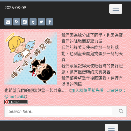
Skip
2026-08-09
Toggle
to
navigatio
content
我們因為緣分成了同學，也因為寶
寶們的降臨而凝聚力量
我們記錄著天使來臨那一刻的感
動，也刻畫著魔鬼搗蛋那一刻的天
真
我們永遠記得天使睡著時的安詳臉
龐，還有搗蛋時的天真笑容
我們都希望數年後回頭看，這裡有
滿滿的回憶
也希望我們的經驗與您一起共享… 《
加入粉絲團搶先看
│
Line好友：
@me4child
》
Toggle