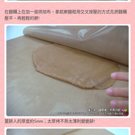
在麵糰上在加一張烘焙布，拿起擀麵棍用交叉按壓的方式先把麵糰
壓平，再輕輕的擀!
薑餅人的厚度約5mm；太厚烤不熟太薄則變脆餅!