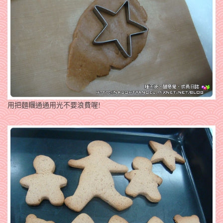
用把麵糰通通用光不要浪費喔!