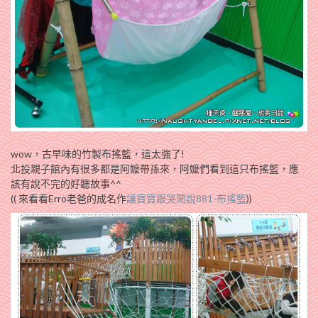
wow，古早味的竹製布搖籃，這太強了!
北投親子館內有很多都是阿嬤帶孫來，阿嬤們看到這只布搖籃，應
該有說不完的好聽故事^^
(( 來看看Erro老爸的成名作
讓寶寶跟哭鬧說881-布搖籃
))