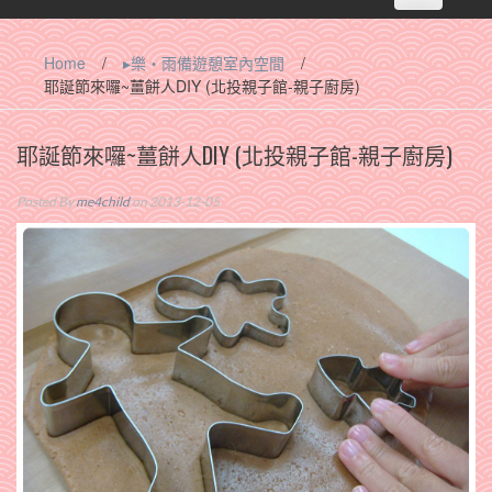
navigation
Home
/
▸樂‧雨備遊憩室內空間
/
耶誕節來囉~薑餅人DIY (北投親子館-親子廚房)
耶誕節來囉~薑餅人DIY (北投親子館-親子廚房)
Posted By
me4child
on 2013-12-05