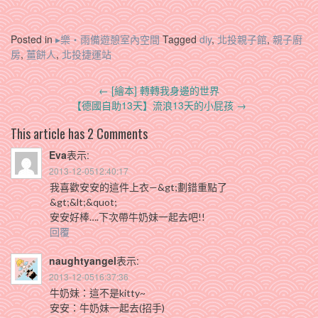
Posted in
▸樂‧雨備遊憩室內空間
Tagged
diy
,
北投親子館
,
親子廚
房
,
薑餅人
,
北投捷運站
Post
←
[繪本] 轉轉我身邊的世界
navigation
【德國自助13天】流浪13天的小屁孩
→
This article has 2 Comments
Eva
表示:
2013-12-0512:40:17
我喜歡安安的這件上衣—&gt;劃錯重點了
&gt;&lt;&quot;
安安好棒….下次帶牛奶妹一起去吧!!
回覆
naughtyangel
表示:
2013-12-0516:37:36
牛奶妹：這不是kitty~
安安：牛奶妹一起去(招手)