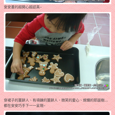
安安畫的超開心超認真~
穿裙子的薑餅人、有項鍊的薑餅人、微笑的愛心、燦爛的耶誕樹….
都在安安巧手下一一呈現~