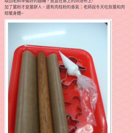
取回老師準備好的麵糰，放置在桌上的烘焙布上!
加了薑粉才是薑餅人，還有肉桂粉的香氣；老師說冬天吃些薑和肉
桂暖身體~