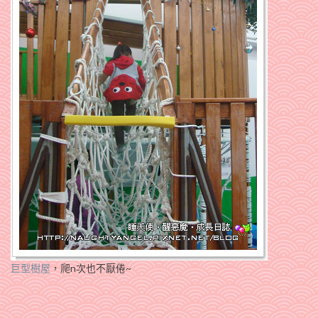
巨型樹屋
，爬n次也不厭倦~