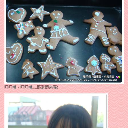
叮叮噹、叮叮噹…..耶誕節來囉!