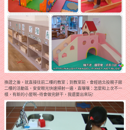
換證之後，就直接往前二樓的教室；到教室前，會經過北投親子館
二樓的活動區，安安眼光快速掃射一遍，直嚷嚷：怎麼和上次不一
樣，有新的小屋啊~待會做完餅干，我還要出來玩!