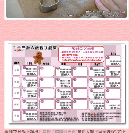
看到FB動態上蹦出
北投親子館粉絲專頁
“薑餅人親子廚房課程”(如上