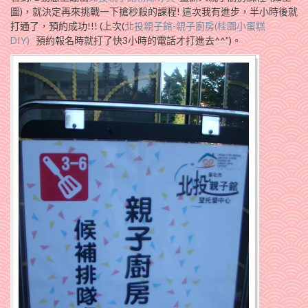
圖)，就決定再來挑戰一下搶秒殺的課程! 這次我有進步，半小時後就
打通了，預約成功!!! (上次(
北投親子館-親子廚房(桂園小蛋糕
DIY)
預約報名時就打了快3小時的電話才打進去^^”)。