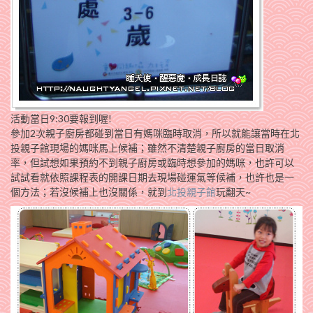
活動當日9:30要報到喔!
參加2次親子廚房都碰到當日有媽咪臨時取消，所以就能讓當時在北
投親子館現場的媽咪馬上候補；雖然不清楚親子廚房的當日取消
率，但試想如果預約不到親子廚房或臨時想參加的媽咪，也許可以
試試看就依照課程表的開課日期去現場碰運氣等候補，也許也是一
個方法；若沒候補上也沒關係，就到
北投親子館
玩翻天~