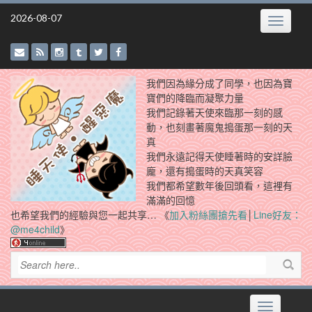
Skip
2026-08-07
Toggle
to
navigatio
content
我們因為緣分成了同學，也因為寶
寶們的降臨而凝聚力量
我們記錄著天使來臨那一刻的感
動，也刻畫著魔鬼搗蛋那一刻的天
真
我們永遠記得天使睡著時的安詳臉
龐，還有搗蛋時的天真笑容
我們都希望數年後回頭看，這裡有
滿滿的回憶
也希望我們的經驗與您一起共享… 《
加入粉絲團搶先看
│
Line好友：
@me4child
》
Toggle