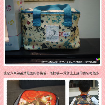
這是少東弟弟幼稚園的餐袋哦，很輕哦~~覺對比上課的書包輕很多