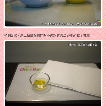
當晚回家，馬上把磨娘精們的不鏽鋼食具全部拿來做了實驗