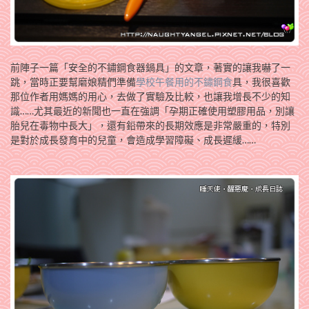
前陣子一篇「安全的不鏽鋼食器鍋具」的文章，著實的讓我嚇了一
跳，當時正要幫磨娘精們準備
學校午餐用的不鏽鋼食
具，我很喜歡
那位作者用媽媽的用心，去做了實驗及比較，也讓我增長不少的知
識……尤其最近的新聞也一直在強調「孕期正確使用塑膠用品，別讓
胎兒在毒物中長大」，還有鉛帶來的長期效應是非常嚴重的，特別
是對於成長發育中的兒童，會造成學習障礙、成長遲緩……