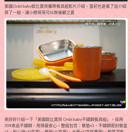
美國Onbi baby歐比寶貝攜帶餐具組影片介紹，當初也是看了這介紹
買了一組，讓小開哥哥可以無後顧之憂
來好好介紹一下「美國歐比寶貝 Onbi baby不鏽鋼餐具組」，採用
304食品不鏽鋼
，
用得最安心。整組包含：餐墊x1、不鏽鋼密封餐盒
x1
、
點心碗x1(含蓋)
、
餐碗x1(含蓋)
、
水杯x1(含防塵蓋)
、
軟質湯匙