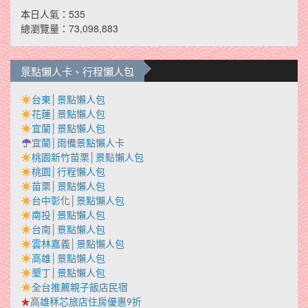
本日人氣：535
總瀏覽量：73,098,883
景點懶人卡、行程懶人包
台東│景點懶人包
花蓮│景點懶人包
宜蘭│景點懶人包
宜蘭│雨備景點懶人卡
桃園新竹苗栗│景點懶人包
桃園│行程懶人包
苗栗│景點懶人包
台中彰化│景點懶人包
南投│景點懶人包
台南│景點懶人包
雲林嘉義│景點懶人包
高雄│景點懶人包
墾丁│景點懶人包
全台推薦親子飯店民宿
★
高雄秝芯旅店住房優惠9折