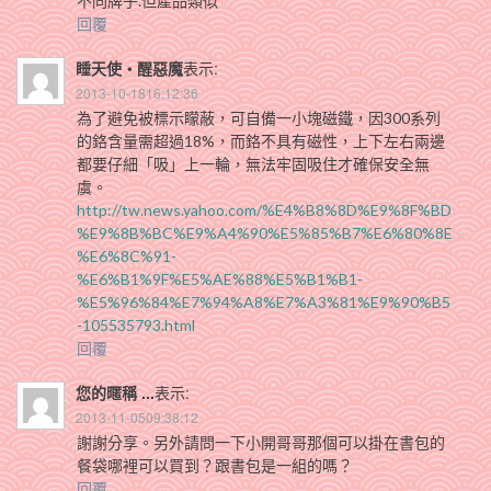
不同牌子.但產品類似
回覆
睡天使‧醒惡魔
表示:
2013-10-1816:12:36
為了避免被標示矇蔽，可自備一小塊磁鐵，因300系列
的鉻含量需超過18%，而鉻不具有磁性，上下左右兩邊
都要仔細「吸」上一輪，無法牢固吸住才確保安全無
虞。
http://tw.news.yahoo.com/%E4%B8%8D%E9%8F%BD
%E9%8B%BC%E9%A4%90%E5%85%B7%E6%80%8E
%E6%8C%91-
%E6%B1%9F%E5%AE%88%E5%B1%B1-
%E5%96%84%E7%94%A8%E7%A3%81%E9%90%B5
-105535793.html
回覆
您的暱稱 ...
表示:
2013-11-0509:38:12
謝謝分享。另外請問一下小開哥哥那個可以掛在書包的
餐袋哪裡可以買到？跟書包是一組的嗎？
回覆