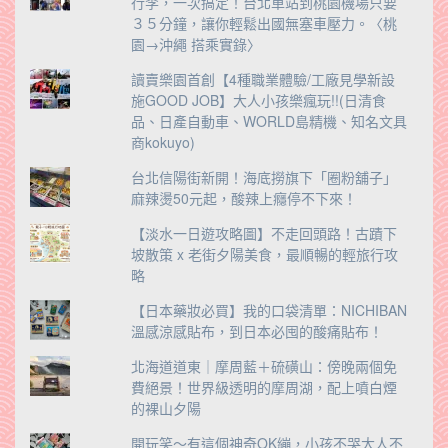
行李，一次搞定！台北車站到桃園機場只要
３５分鐘，讓你輕鬆出國無塞車壓力。〈桃
園→沖繩 搭乘實錄〉
讀賣樂園首創【4種職業體驗/工廠見學新設
施GOOD JOB】大人小孩樂瘋玩!!(日清食
品、日產自動車、WORLD島精機、知名文具
商kokuyo)
台北信陽街新開！海底撈旗下「圈粉舖子」
麻辣燙50元起，酸辣上癮停不下來！
【淡水一日遊攻略圖】不走回頭路！古蹟下
坡散策 x 老街夕陽美食，最順暢的輕旅行攻
略
【日本藥妝必買】我的口袋清單：NICHIBAN
溫感涼感貼布，到日本必囤的酸痛貼布！
北海道道東｜摩周藍＋硫磺山：傍晚兩個免
費絕景！世界級透明的摩周湖，配上噴白煙
的裸山夕陽
開玩笑～有這個神奇OK繃，小孩不哭大人不