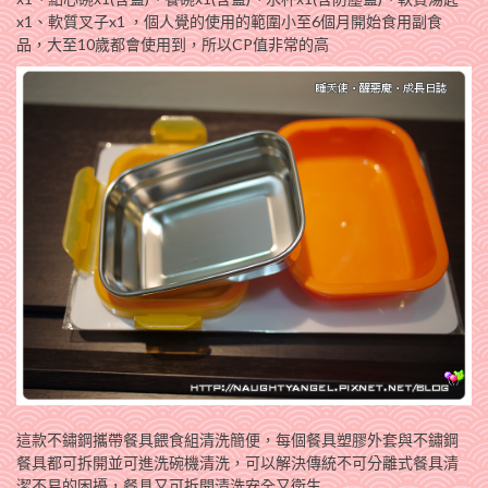
x1
、
軟質叉子x1 ，個人覺的使用的範圍小至6個月開始食用副食
品，大至10歲都會使用到，所以CP值非常的高
這款不鏽鋼攜帶餐具餵食組清洗簡便，每個餐具塑膠外套與不鏽鋼
餐具都可拆開並可進洗碗機清洗，可以解決傳統不可分離式餐具清
潔不易的困擾
，
餐具又可拆開清洗安全又衛生