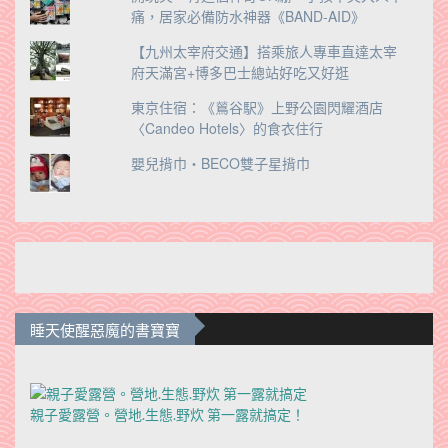
痛，居家必備防水神器《BAND-AID》
【九州太宰府交通】搭乘旅人專車直達太宰
府天滿宮+博多巴士總站好吃又好逛
東京住宿：《鶑谷駅》上野公園閃耀酒店
〈Candeo Hotels〉的食衣住行
嬰兒揹巾‧BECO雙子星揹巾
睡天使醒惡魔的書寶寶
親子愛露營。營地.生態.野炊 第一露就搞定！