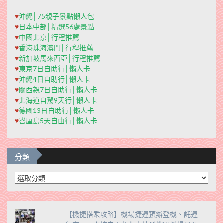
–
♥
沖繩│75親子景點懶人包
♥
日本中部│精選56處景點
♥
中國北京│行程推薦
♥
香港珠海澳門│行程推薦
♥
新加坡馬來西亞│行程推薦
♥
東京7日自助行│懶人卡
♥
沖繩4日自助行│懶人卡
♥
關西親7日自助行│懶人卡
♥
北海道自駕9天行│懶人卡
♥
德國13日自助行│懶人卡
♥
峇厘島5天自由行│懶人卡
分類
分
類
【機捷搭乘攻略】機場捷運預辦登機、託運