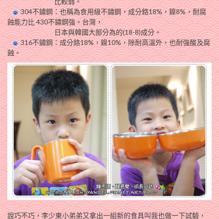
比較弱。
304不鏽鋼：也稱為食用級不鏽鋼，成分鉻18%，鎳8%，耐腐
蝕能力比 430不鏽鋼強。台灣，
日本與韓國大部分為的(18-8)成分。
316不鏽鋼：成分鉻18%，鎳10%，除耐高溫外，也耐強酸及腐
蝕。
說巧不巧，李少東小弟弟又拿出一組新的食具叫我也做一下試驗，