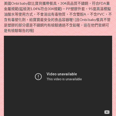
美國Onbi baby歐比寶貝攜帶餐具，304高品質不鏽鋼，符合FDA重
金屬規範(錳檢測1.04%符合304規範)。PP塑膠外套，95度高溫模擬
油酸水等使用方式，不會溶出有毒物質，不含雙酚A，不含PVC，不
含有毒塑化劑，給寶寶最安全的食品容器喔! [且Onbi baby餐具不管
是塑膠的部分還是不鏽鋼均有檢驗通過不含鉛喔，這在他們官網可
是有檢驗報告的哦]