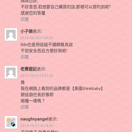
媽咪您好,
不好意思,若想要自己購買的話,那裡可以買旳到呢?
感謝您的答覆
回覆
小子娘
表示:
2013-09-3017:40:52
Bibi也是用這組不鏽鋼餐具說
不但安全而且方便好用呢!
回覆
老菁遊記
表示:
2013-10-0113:31:45
推
我在網路上看到的品牌都是【美國thinkbaby】
跟這個也長好像耶
兩種一樣嗎？
回覆
naughtyangel
表示:
2013-10-0114:14:50