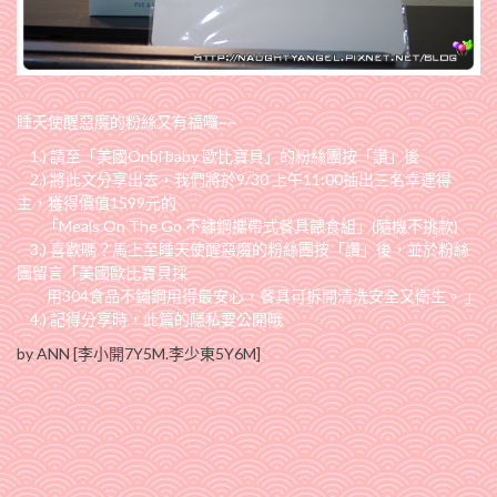
睡天使醒惡魔的粉絲又有福囉~~
1.) 請至「
美國Onbi baby 歐比寶貝
」的粉絲團按「讚」後
2.) 將此文分享出去，我們將於9/30 上午11:00抽出三名幸運得
主，獲得價值1599元的
「
Meals On The Go 不鏽鋼攜帶式餐具餵食組
」(隨機不挑款)
3.) 喜歡嗎？馬上至
睡天使醒惡魔的粉絲團
按「讚」後，並於粉絲
團留言「美國歐比寶貝採
用304食品不鏽鋼用得最安心，餐具可拆開清洗安全又衛生。 」
4.) 記得分享時，此篇的隱私要公開哦
by ANN [李小開7Y5M.李少東5Y6M]