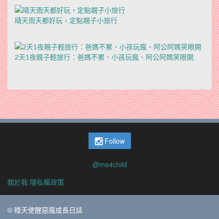
晴天雨天都好玩，定點親子小旅行
2天1夜親子輕旅行：爸媽不累、小孩玩瘋、阿公阿媽笑眼開
Follow
@me4child
關於我
隱私權政策
© 睡天使醒惡魔成長日誌