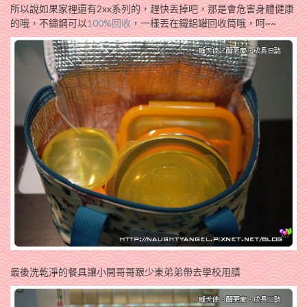
所以說如果家裡還有2xx系列的，趕快丟掉吧，那是會危害身體健康
的哦，不鏽鋼可以
100%回收
，一樣丟在鐵鋁罐回收筒哦，呵~~
最後洗乾淨的餐具讓小開哥哥跟少東弟弟帶去學校用膳