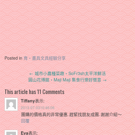
Posted in
育‧畫具文具經驗分享
Post
←
城市小農種菜趣‧SoFr3sh太平洋鮮活
navigation
圓山花博館‧Maji Maji 集食行樂好愜意
→
This article has 11 Comments
Tiffany
表示:
2013-07-0310:46:06
團購的價格真的非常優惠. 趕緊找朋友成團. 謝謝介紹～
回覆
Eva
表示: