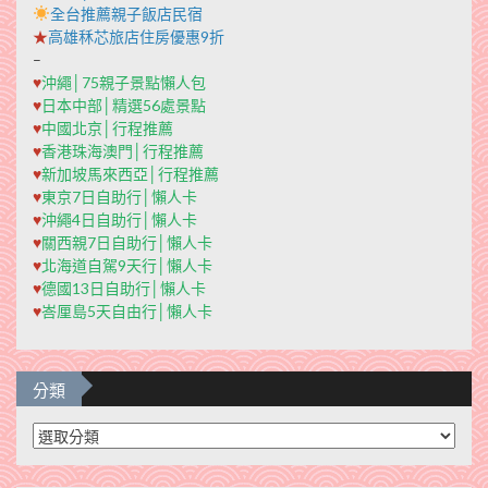
全台推薦親子飯店民宿
★
高雄秝芯旅店住房優惠9折
–
♥
沖繩│75親子景點懶人包
♥
日本中部│精選56處景點
♥
中國北京│行程推薦
♥
香港珠海澳門│行程推薦
♥
新加坡馬來西亞│行程推薦
♥
東京7日自助行│懶人卡
♥
沖繩4日自助行│懶人卡
♥
關西親7日自助行│懶人卡
♥
北海道自駕9天行│懶人卡
♥
德國13日自助行│懶人卡
♥
峇厘島5天自由行│懶人卡
分類
分
類