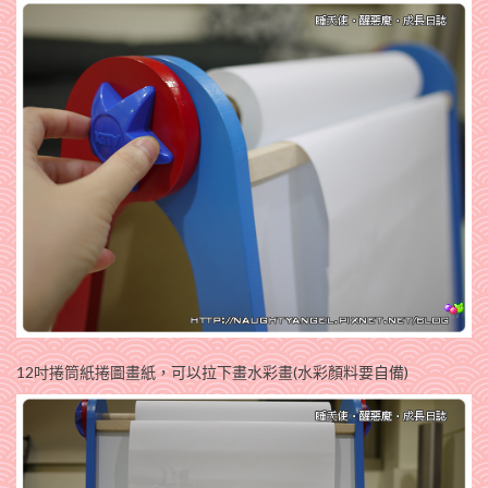
12吋捲筒紙捲圖畫紙，可以拉下畫水彩畫(水彩顏料要自備)