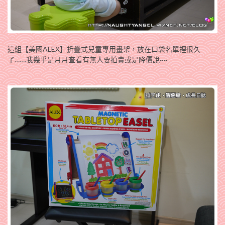
這組【美國ALEX】折疊式兒童專用畫架，放在口袋名單裡很久
了…….我幾乎是月月查看有無人要拍賣或是降價說~~