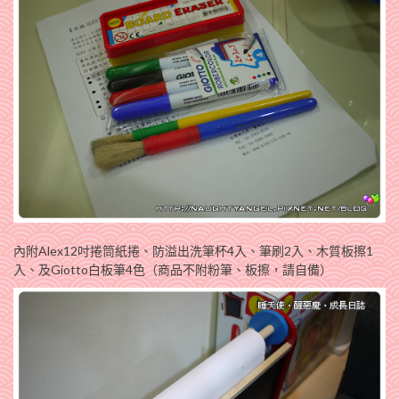
內附Alex12吋捲筒紙捲、防溢出洗筆杯4入、筆刷2入、木質板擦1
入、及Giotto白板筆4色（商品不附粉筆、板擦，請自備）