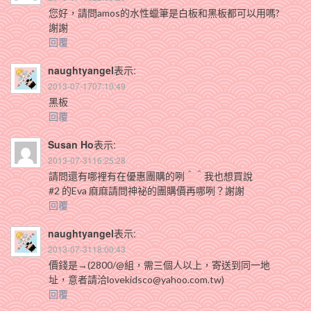
您好，請問amos的水性蠟筆是白板和黑板都可以用嗎?
謝謝
回覆
naughtyangel
表示:
2013-07-1707:10:49
黑板
回覆
Susan Ho
表示:
2013-07-3116:25:28
請問還有哪裡有在優惠團購的咧＾＾我也想買說
#2 的Eva 麻麻請問神祕的團購價再哪咧？謝謝
回覆
naughtyangel
表示:
2013-07-3118:00:43
價錢是→(2800/@組，需三個人以上，寄送到同一地
址，意者請洽lovekidsco@yahoo.com.tw)
回覆