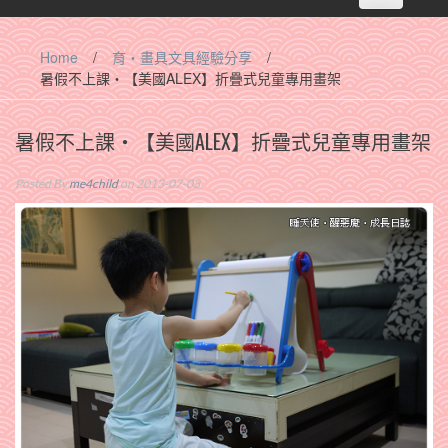
navigation
Home
/
育‧畫具文具經驗分享
/
暑假不上課‧【美國ALEX】折疊式兒童專用畫架
暑假不上課‧【美國ALEX】折疊式兒童專用畫架
Posted By
me4child
on 2013-07-03