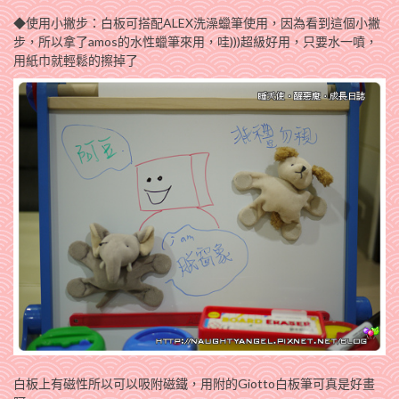
◆使用小撇步：白板可搭配ALEX洗澡蠟筆使用，因為看到這個小撇
步，所以拿了amos的水性蠟筆來用，哇)))超級好用，只要水一噴，
用紙巾就輕鬆的擦掉了
白板上有磁性所以可以吸附磁鐵，用附的Giotto白板筆可真是好畫