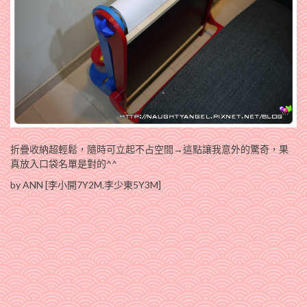
折疊收納超輕鬆，隨時可立起不占空間→這點讓我意外的驚奇，果
真放入口袋名單是對的^^
by ANN [李小開7Y2M.李少東5Y3M]