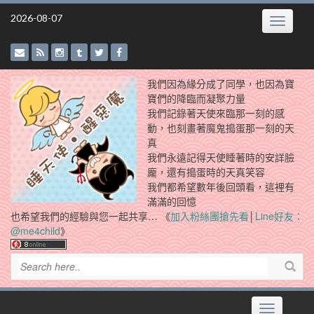
Skip
2026-08-07
Toggle
to
navigatio
content
我們因為緣分成了同學，也因為寶
寶們的降臨而凝聚力量
我們記錄著天使來臨那一刻的感
動，也刻畫著魔鬼搗蛋那一刻的天
真
我們永遠記得天使睡著時的安詳臉
龐，還有搗蛋時的天真笑容
我們都希望數年後回頭看，這裡有
滿滿的回憶
也希望我們的經驗與您一起共享… 《
加入粉絲團搶先看
│
Line好友：
@me4child
》
Toggle