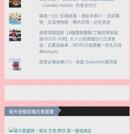
〈Candeo Hotels〉的食衣住行
橫濱一日》紅磚倉庫、港區未來21、百貨購
物、日清博物館、關內住宿、必吃美食
讀賣樂園首創【4種職業體驗/工廠見學新設
施GOOD JOB】大人小孩樂瘋玩!!(日清食
品、日產自動車、WORLD島精機、知名文具
商kokuyo)
居家必備良藥(六)‧英國 Sudocrem萬用膏
睡天使醒惡魔的書寶寶