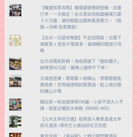
【機捷搭乘攻略】機場捷運預辦登機、託運
行李，一次搞定！台北車站到桃園機場只要
３５分鐘，讓你輕鬆出國無塞車壓力。〈桃
園→沖繩 搭乘實錄〉
【淡水一日遊攻略圖】不走回頭路！古蹟下
坡散策 x 老街夕陽美食，最順暢的輕旅行攻
略
台北信陽街新開！海底撈旗下「圈粉舖子」
麻辣燙50元起，酸辣上癮停不下來！
北海道道東｜摩周藍＋硫磺山：傍晚兩個免
費絕景！世界級透明的摩周湖，配上噴白煙
的裸山夕陽
開玩笑～有這個神奇OK繃，小孩不哭大人不
痛，居家必備防水神器《BAND-AID》
【九州太宰府交通】搭乘旅人專車直達太宰
府天滿宮+博多巴士總站好吃又好逛
東京住宿：《鶑谷駅》上野公園閃耀酒店