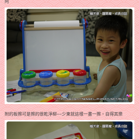
阿
附的板擦可是擦的很乾淨柳~~少東就這樣一畫一擦，自得其樂