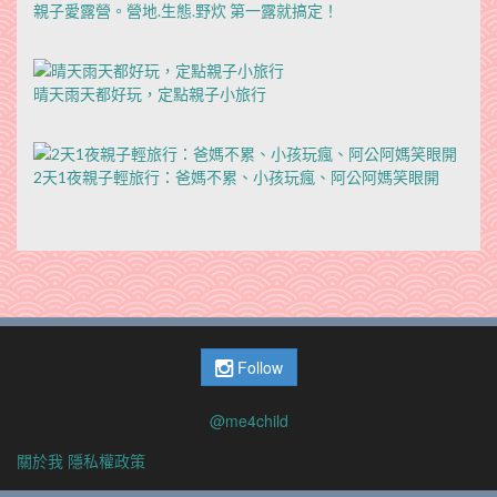
親子愛露營。營地.生態.野炊 第一露就搞定！
晴天雨天都好玩，定點親子小旅行
2天1夜親子輕旅行：爸媽不累、小孩玩瘋、阿公阿媽笑眼開
Follow
@me4child
關於我
隱私權政策