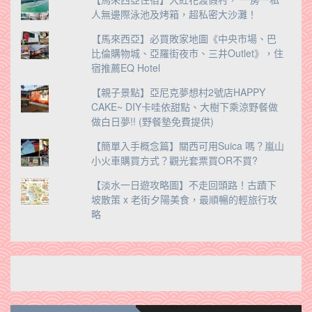
人無邊際泳池及烤箱，超私密大沙灘！
【馬來西亞】必買敗家地圖《中央市場、巴
比倫購物城、亞羅街夜市、三井Outlet》，住
宿推薦EQ Hotel
【親子景點】亞尼克夢想村2號店HAPPY
CAKE~ DIY卡哇依甜點、大樹下乘涼野餐做
做白日夢!! (野餐墊免費提供)
【簡單入手概念篇】關西可用Suica 嗎？嵐山
小火車購買方式？觀光套票買OR不買?
【淡水一日遊攻略圖】不走回頭路！古蹟下
坡散策 x 老街夕陽美食，最順暢的輕旅行攻
略