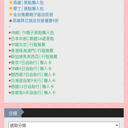
高雄│景點懶人包
墾丁│景點懶人包
全台推薦親子飯店民宿
★
高雄秝芯旅店住房優惠9折
–
♥
沖繩│75親子景點懶人包
♥
日本中部│精選56處景點
♥
中國北京│行程推薦
♥
香港珠海澳門│行程推薦
♥
新加坡馬來西亞│行程推薦
♥
東京7日自助行│懶人卡
♥
沖繩4日自助行│懶人卡
♥
關西親7日自助行│懶人卡
♥
北海道自駕9天行│懶人卡
♥
德國13日自助行│懶人卡
♥
峇厘島5天自由行│懶人卡
分類
分