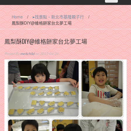
navigation
Home
/
▸找景點‧新北市基隆親子行
/
鳳梨酥DIY@維格餅家台北夢工場
鳳梨酥DIY@維格餅家台北夢工場
Posted By
me4child
on 2013-04-26