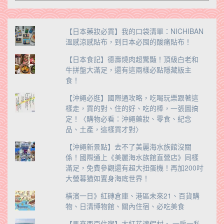
類
【日本藥妝必買】我的口袋清單：NICHIBAN
溫感涼感貼布，到日本必囤的酸痛貼布！
【日本食記】德壽燒肉超驚豔！頂級白老和
牛拼盤大滿足，還有這兩樣必點隱藏版主
食！
【沖繩必逛】國際通攻略，吃喝玩樂跟著這
樣走，買的對、住的好、吃的棒，一張圖搞
定！〈購物必看：沖繩藥妝、零食、紀念
品、土產，這樣買才對〉
【沖繩新景點】去不了美麗海水族館沒關
係！國際通上《美麗海水族館直營店》同樣
滿足，免費參觀還有超大扭蛋機！再加200吋
大螢幕猶如置身海底世界！
橫濱一日》紅磚倉庫、港區未來21、百貨購
物、日清博物館、關內住宿、必吃美食
【馬來西亞住宿】大紅花渡假村， 一房一私