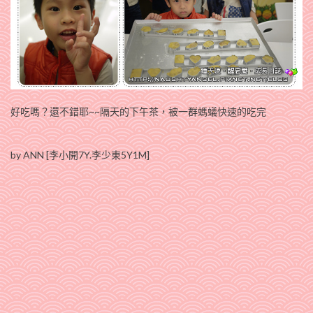
好吃嗎？還不錯耶~~隔天的下午茶，被一群螞蟻快速的吃完
by ANN [李小開7Y.李少東5Y1M]