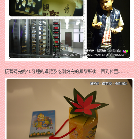
接著聽完約40分鐘的導覽及吃剛烤完的鳳梨酥後，回到位置………..