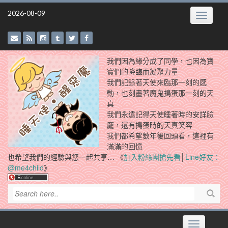
Skip
2026-08-09
Toggle
to
navigatio
content
我們因為緣分成了同學，也因為寶
寶們的降臨而凝聚力量
我們記錄著天使來臨那一刻的感
動，也刻畫著魔鬼搗蛋那一刻的天
真
我們永遠記得天使睡著時的安詳臉
龐，還有搗蛋時的天真笑容
我們都希望數年後回頭看，這裡有
滿滿的回憶
也希望我們的經驗與您一起共享… 《
加入粉絲團搶先看
│
Line好友：
@me4child
》
Toggle