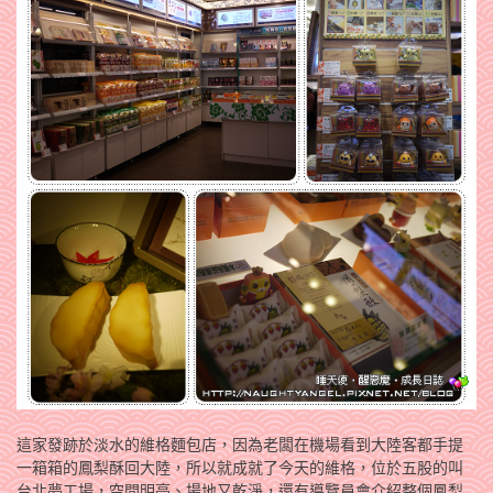
這家發跡於淡水的維格麵包店，因為老闆在機場看到大陸客都手提
一箱箱的鳳梨酥回大陸，所以就成就了今天的維格，位於五股的叫
台北夢工場，空間明亮、場地又乾淨，還有導覽員會介紹整個鳳梨