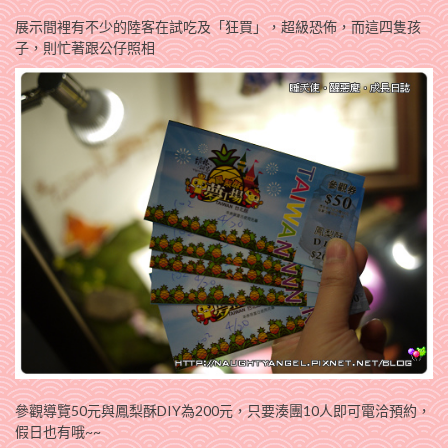
展示間裡有不少的陸客在試吃及「狂買」，超級恐佈，而這四隻孩
子，則忙著跟公仔照相
參觀導覽50元與鳳梨酥DIY為200元，只要湊團10人即可電洽預約，
假日也有哦~~