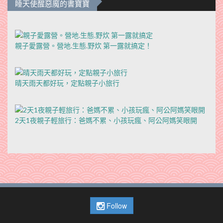
睡天使醒惡魔的書寶寶
親子愛露營。營地.生態.野炊 第一露就搞定！
晴天雨天都好玩，定點親子小旅行
2天1夜親子輕旅行：爸媽不累、小孩玩瘋、阿公阿媽笑眼開
Follow