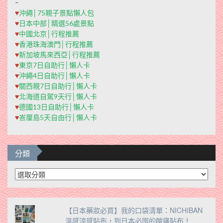
–
♥
沖繩│75親子景點懶人包
♥
日本中部│精選56處景點
♥
中國北京│行程推薦
♥
香港珠海澳門│行程推薦
♥
新加坡馬來西亞│行程推薦
♥
東京7日自助行│懶人卡
♥
沖繩4日自助行│懶人卡
♥
關西親7日自助行│懶人卡
♥
北海道自駕9天行│懶人卡
♥
德國13日自助行│懶人卡
♥
峇厘島5天自由行│懶人卡
分類
分
類
【日本藥妝必買】我的口袋清單：NICHIBAN
溫感涼感貼布，到日本必囤的酸痛貼布！