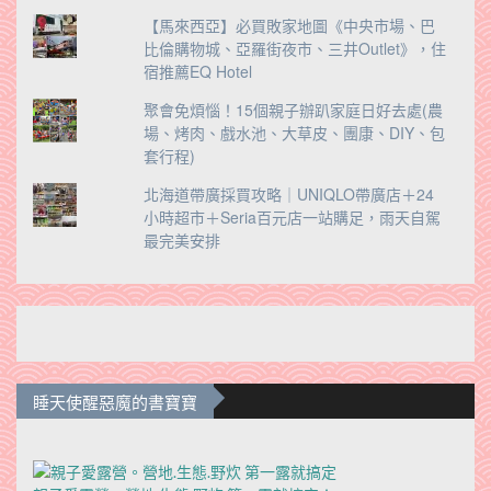
【馬來西亞】必買敗家地圖《中央市場、巴
比倫購物城、亞羅街夜市、三井Outlet》，住
宿推薦EQ Hotel
聚會免煩惱！15個親子辦趴家庭日好去處(農
場、烤肉、戲水池、大草皮、團康、DIY、包
套行程)
北海道帶廣採買攻略｜UNIQLO帶廣店＋24
小時超市＋Seria百元店一站購足，雨天自駕
最完美安排
睡天使醒惡魔的書寶寶