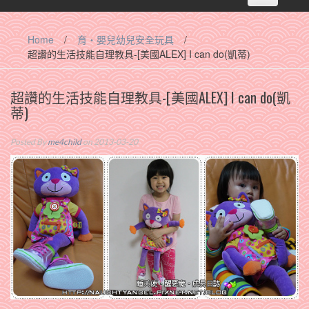
navigation
Home
/
育‧嬰兒幼兒安全玩具
/
超讚的生活技能自理教具-[美國ALEX] I can do(凱蒂)
超讚的生活技能自理教具-[美國ALEX] I can do(凱
蒂)
Posted By
me4child
on 2013-03-20