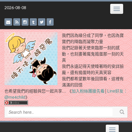
Skip
2026-08-08
Toggle
to
navigatio
content
我們因為緣分成了同學，也因為寶
寶們的降臨而凝聚力量
我們記錄著天使來臨那一刻的感
動，也刻畫著魔鬼搗蛋那一刻的天
真
我們永遠記得天使睡著時的安詳臉
龐，還有搗蛋時的天真笑容
我們都希望數年後回頭看，這裡有
滿滿的回憶
也希望我們的經驗與您一起共享… 《
加入粉絲團搶先看
│
Line好友：
@me4child
》
Toggle