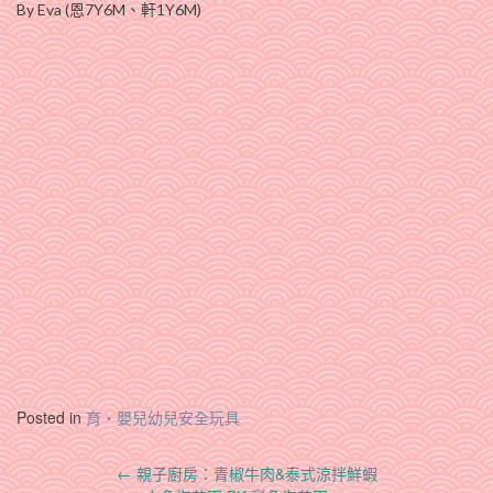
By Eva (恩7Y6M、軒1Y6M)
Posted in
育‧嬰兒幼兒安全玩具
Post
←
親子廚房：青椒牛肉&泰式涼拌鮮蝦