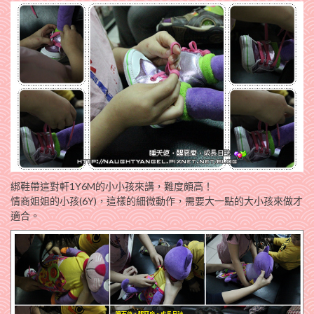
綁鞋帶這對軒1Y6M的小小孩來講，難度頗高！
情商姐姐的小孩(6Y)，這樣的細微動作，需要大一點的大小孩來做才
適合。