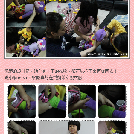
凱蒂的設計是，她全身上下的衣物，都可以拆下來再穿回去！
瞧小麻豆Isa， 很認真的在幫凱蒂穿脫衣服。