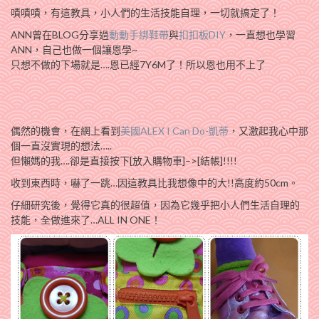
嘖嘖嘖，有這教具，小人們的生活技能自理，一切就搞定了！
ANN曾在BLOG分享過
動動手綁鞋帶
與
扣扣板DIY
，一直想也學習
ANN，自己也做一個讓恩學~
只想不做的下場就是….恩已經7Y6M了！所以恩也用不上了
偶然的機會，在網上看到
美國ALEX I Can Do-凱蒂
，又激起我心中那
個一直沒實現的想法…..
但懶媽的我….卻是直接按下[放入購物車]–>[結帳]!!!!
收到東西時，嚇了一跳…因這教具比我想像中的大!!高度約50cm。
仔細研究後，覺得它真的很超值，因為它幾乎把小人們生活自理的
技能，全做進來了…ALL IN ONE！