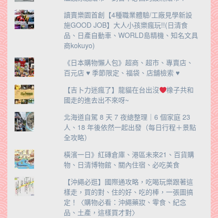
讀賣樂園首創【4種職業體驗/工廠見學新設
施GOOD JOB】大人小孩樂瘋玩!!(日清食
品、日產自動車、WORLD島精機、知名文具
商kokuyo)
《日本購物懶人包》超商、超市、專賣店、
百元店 ♥ 季節限定、福袋、店舖檢索 ♥
【吉卜力迷瘋了】龍貓在台出沒
橡子共和
國走的進去出不來呀~
北海道自駕 8 天 7 夜總整理｜6 個家庭 23
人、18 年後依然一起出發（每日行程＋景點
全攻略）
橫濱一日》紅磚倉庫、港區未來21、百貨購
物、日清博物館、關內住宿、必吃美食
【沖繩必逛】國際通攻略，吃喝玩樂跟著這
樣走，買的對、住的好、吃的棒，一張圖搞
定！〈購物必看：沖繩藥妝、零食、紀念
品、土產，這樣買才對〉