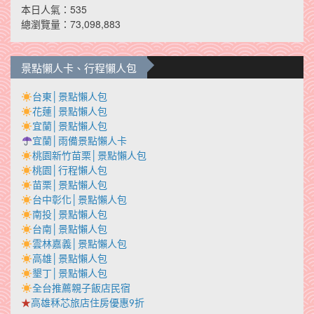
本日人氣：535
總瀏覽量：73,098,883
景點懶人卡、行程懶人包
台東│景點懶人包
花蓮│景點懶人包
宜蘭│景點懶人包
宜蘭│雨備景點懶人卡
桃園新竹苗栗│景點懶人包
桃園│行程懶人包
苗栗│景點懶人包
台中彰化│景點懶人包
南投│景點懶人包
台南│景點懶人包
雲林嘉義│景點懶人包
高雄│景點懶人包
墾丁│景點懶人包
全台推薦親子飯店民宿
★
高雄秝芯旅店住房優惠9折