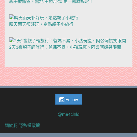
親子愛露營。營地.生態.野炊 第一露就搞定！
晴天雨天都好玩，定點親子小旅行
2天1夜親子輕旅行：爸媽不累、小孩玩瘋、阿公阿媽笑眼開
Follow
@me4child
關於我
隱私權政策