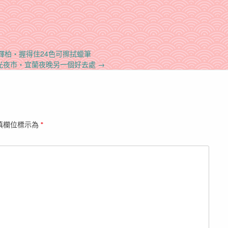
輝柏‧握得住24色可擦拭蠟筆
光夜市‧宜蘭夜晚另一個好去處
→
填欄位標示為
*