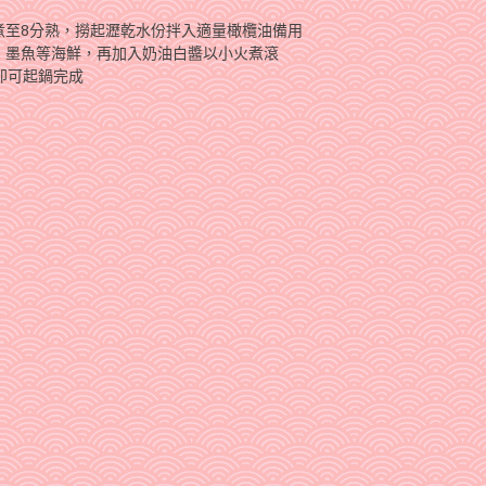
煮至8分熟，撈起瀝乾水份拌入適量橄欖油備用
蝦、墨魚等海鮮，再加入奶油白醬以小火煮滾
，即可起鍋完成