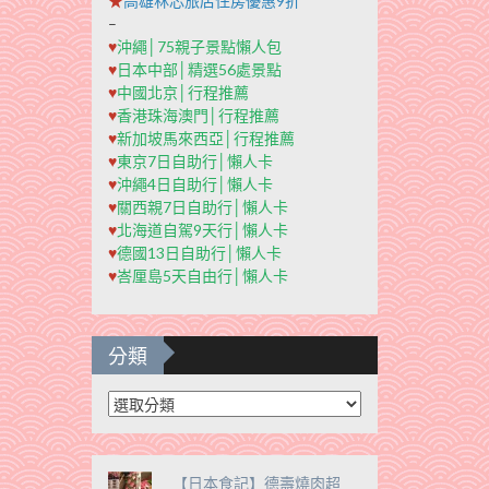
★
高雄秝芯旅店住房優惠9折
–
♥
沖繩│75親子景點懶人包
♥
日本中部│精選56處景點
♥
中國北京│行程推薦
♥
香港珠海澳門│行程推薦
♥
新加坡馬來西亞│行程推薦
♥
東京7日自助行│懶人卡
♥
沖繩4日自助行│懶人卡
♥
關西親7日自助行│懶人卡
♥
北海道自駕9天行│懶人卡
♥
德國13日自助行│懶人卡
♥
峇厘島5天自由行│懶人卡
分類
分
類
【日本食記】德壽燒肉超