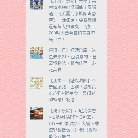
【沖繩新景點】去不了美
麗海水族館沒關係！國際
通上《美麗海水族館直營
店》同樣滿足，免費參觀
還有超大扭蛋機！再加
200吋大螢幕猶如置身海
底世界！
橫濱一日》紅磚倉庫、港
區未來21、百貨購物、日
清博物館、關內住宿、必
吃美食
【淡水一日遊攻略圖】不
走回頭路！古蹟下坡散策
x 老街夕陽美食，最順暢
的輕旅行攻略
【親子景點】亞尼克夢想
村2號店HAPPY CAKE~
DIY卡哇依甜點、大樹下乘
涼野餐做做白日夢!! (野餐
墊免費提供)