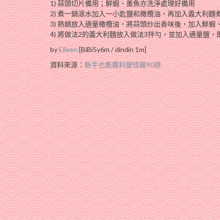
1) 蒜頭切片備用；鮮蝦、墨魚亦洗淨處理好備用
2) 煮一鍋滾水加入一小匙鹽和橄欖油，再加入義大利麵
3) 熱鍋放入適量橄欖油，將蒜頭炒出香味後，加入鮮
4) 將做法2的義大利麵放入做法3拌勻，並加入適量鹽
by
Eileen
[BiBi5y6m / dindin 1m]
資料來源：
新手也能醬料變佳餚90道