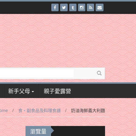
新手父母
親子愛露營
ome
/
食‧副食品及料理食譜
/
奶油海鮮義大利麵
瀏覽量