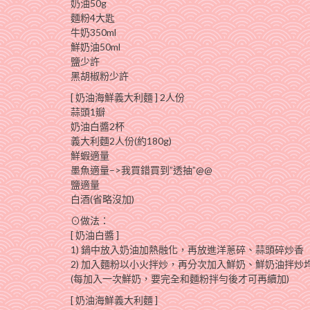
奶油50g
麵粉4大匙
牛奶350ml
鮮奶油50ml
鹽少許
黑胡椒粉少許
[ 奶油海鮮義大利麵 ] 2人份
蒜頭1瓣
奶油白醬2杯
義大利麵2人份(約180g)
鮮蝦適量
墨魚適量–>我買錯買到”透抽”@@
鹽適量
白酒(省略沒加)
⊙做法：
[ 奶油白醬 ]
1) 鍋中放入奶油加熱融化，再放進洋蔥碎、蒜頭碎炒香
2) 加入麵粉以小火拌炒，再分次加入鮮奶、鮮奶油拌
(每加入一次鮮奶，要完全和麵粉拌勻後才可再續加)
[ 奶油海鮮義大利麵 ]