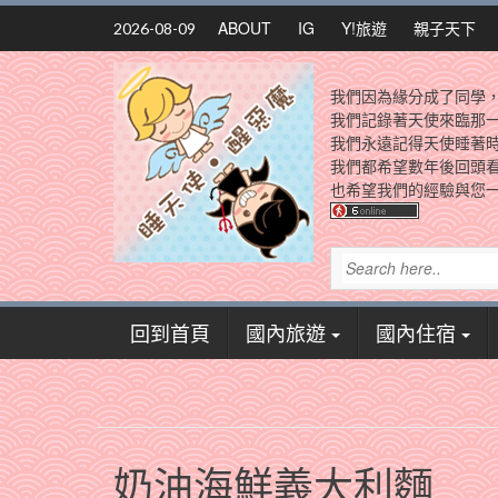
Skip
ABOUT
IG
Y!旅遊
親子天下
2026-08-09
to
content
我們因為緣分成了同學
我們記錄著天使來臨那
我們永遠記得天使睡著
我們都希望數年後回頭
也希望我們的經驗與您一
回到首頁
國內旅遊
國內住宿
奶油海鮮義大利麵