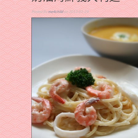
Posted By
me4child
on 2013-01-24