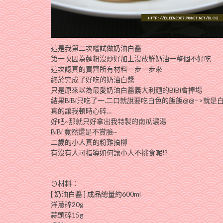
這是我第二次嚐試做奶油白醬
第一次因為麵粉沒炒好加上沒放鮮奶油一整個不好吃
這次認真的買齊所有材料一步一步來
終於完成了好吃的奶油白醬
只是原來以為最愛奶油白醬義大利麵的BiBi會捧場
結果BiBi只吃了一.二口就說要吃白色的飯飯@@–>就是
真的讓我頓時心碎…
好吧~那就只好拿出我特製的南瓜濃湯
BiBi 竟然還是不賞臉~
二歲的小人真的粉難搞柳
有沒有人可指導如何讓小人不挑食呢!?
⊙材料：
[ 奶油白醬 ] 成品總量約600ml
洋蔥碎20g
蒜頭碎15g