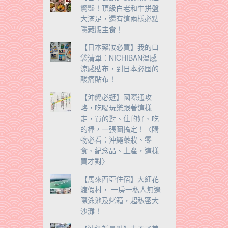
驚豔！頂級白老和牛拼盤
大滿足，還有這兩樣必點
隱藏版主食！
【日本藥妝必買】我的口
袋清單：NICHIBAN溫感
涼感貼布，到日本必囤的
酸痛貼布！
【沖繩必逛】國際通攻
略，吃喝玩樂跟著這樣
走，買的對、住的好、吃
的棒，一張圖搞定！〈購
物必看：沖繩藥妝、零
食、紀念品、土產，這樣
買才對〉
【馬來西亞住宿】大紅花
渡假村， 一房一私人無邊
際泳池及烤箱，超私密大
沙灘！