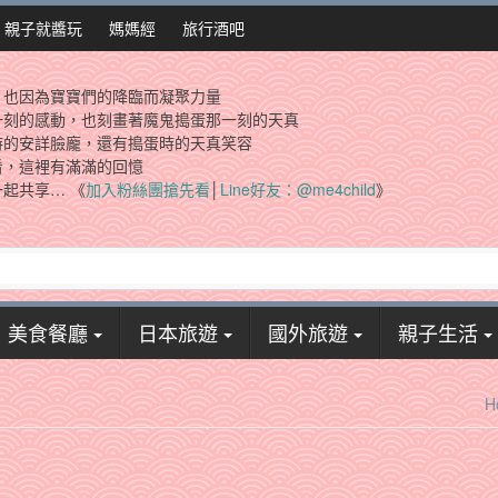
親子就醬玩
媽媽經
旅行酒吧
，也因為寶寶們的降臨而凝聚力量
一刻的感動，也刻畫著魔鬼搗蛋那一刻的天真
時的安詳臉龐，還有搗蛋時的天真笑容
看，這裡有滿滿的回憶
起共享… 《
加入粉絲團搶先看
│
Line好友：@me4child
》
美食餐廳
日本旅遊
國外旅遊
親子生活
H