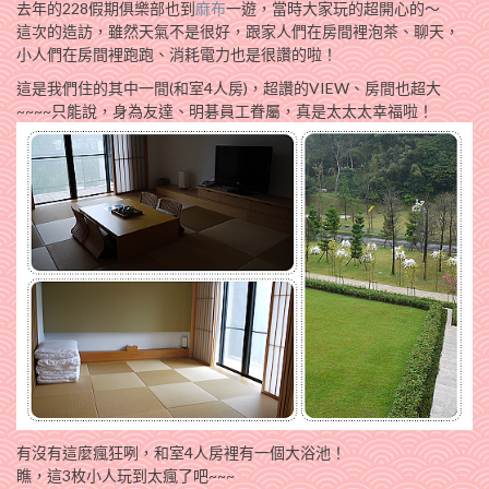
去年的228假期俱樂部也到
麻布
一遊，當時大家玩的超開心的～
這次的造訪，雖然天氣不是很好，跟家人們在房間裡泡茶、聊天，
小人們在房間裡跑跑、消耗電力也是很讚的啦！
這是我們住的其中一間(和室4人房)，超讚的VIEW、房間也超大
~~~~只能說，身為友達、明碁員工眷屬，真是太太太幸福啦！
有沒有這麼瘋狂咧，和室4人房裡有一個大浴池！
瞧，這3枚小人玩到太瘋了吧~~~