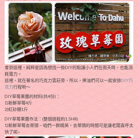
會到這裡，純粹是因為想找一些DIY的點讓小人們在雨天時，也能消
耗電力。
這裡，就在著名的巧克力雲莊旁，所以，捧油們可以一起安排
DIY巧
克力
行程喲～
DIY草莓果醬的材料(共4份)：
1)新鮮草莓4斤
2)紅砂糖1斤
DIY草莓果醬作法：(整個過程約1.5HR)
1)新鮮草莓去蒂頭 – 咱們一群精英，去蒂頭的時間可是讓老闆直呼太
快了呢~