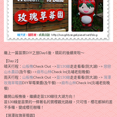
繼上一篇苗栗DIY之旅Day1後，精彩的後續來啦～
【Day 2】
晴天行程：
山板樵
Check Out –>
苗130線
走走看看(到大湖) –>
戀戀
山水農莊
(及午餐) –>
麻布山林
Check In(北埔老街晚餐)
雨天行程：
山板樵
Check Out –>
苗130線
走走看看(到大湖) –>
灣潭
玫瑰草莓園
DIY草莓果醬(及午餐) –>
麻布山林
Check In(北埔老街晚
餐)
離開山板樵後，繼續走苗130線往大湖方向！
苗130線是苗栗的一條著名的賞櫻觀光路線，只可惜，櫻花都掉的差
不多囉，變成櫻花樹囉！
【灣潭玫瑰草莓園】