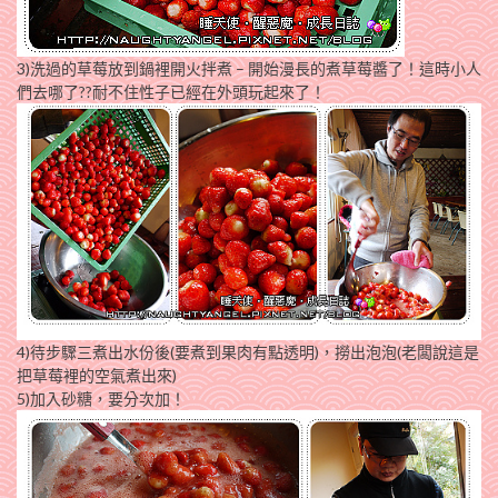
3)洗過的草莓放到鍋裡開火拌煮 – 開始漫長的煮草莓醬了！這時小人
們去哪了??耐不住性子已經在外頭玩起來了！
4)待步驟三煮出水份後(要煮到果肉有點透明)，撈出泡泡(老闆說這是
把草莓裡的空氣煮出來)
5)加入砂糖，要分次加！