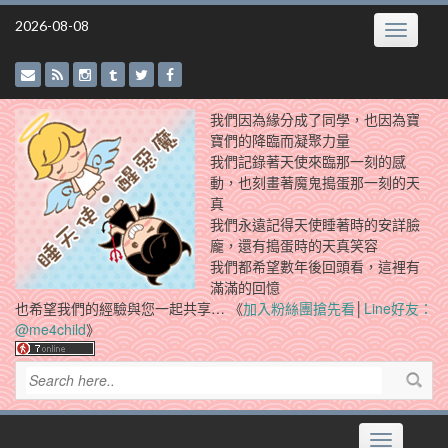
Skip
2026-08-08
Toggle
to
navigatio
content
我們因為緣分成了同學，也因為寶
寶們的降臨而凝聚力量
我們記錄著天使來臨那一刻的感
動，也刻畫著魔鬼搗蛋那一刻的天
真
我們永遠記得天使睡著時的安詳臉
龐，還有搗蛋時的天真笑容
我們都希望數年後回頭看，這裡有
滿滿的回憶
也希望我們的經驗與您一起共享… 《
加入粉絲團搶先看
│
Line好友：
@me4child
》
Toggle