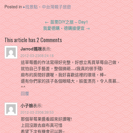
Posted in
▸找景點‧中台灣親子旅遊
Post
←
苗栗DIY之旅 – Day1
navigation
我愛德購‧德購搶便宜
→
This article has 2 Comments
Jarrod媽咪
表示:
2012-03-2308:24:18
這草莓醬的作法寫得好完整，好想立馬買草莓自己做，
就怕自己手藝差，整個搞砸…..(我真的很手殘)
麻布的房間好讚喔，我好喜歡這裡的環境，棒~
還有你們家的孩子各個眼睛大，臉蛋漂亮，令人羨慕…
^^
回覆
小子娘
表示:
2012-03-2308:39:53
那個草莓果醬看超來好讚喔!
上回沒跟去麻布真可惜
希望下次有機會可以跟~