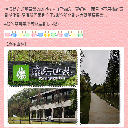
這樣就完成草莓醬的DIY啦～自己做的，真好吃！而且也不用擔心買
到塑化劑(話說我們家也吃了2罐含塑化劑的大湖草莓果醬…
)
4份的草莓果醬可以裝到快5罐。
【麻布山林】