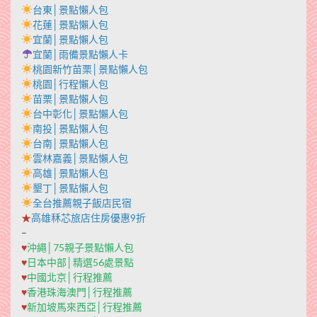
台東│景點懶人包
花蓮│景點懶人包
宜蘭│景點懶人包
宜蘭│雨備景點懶人卡
桃園新竹苗栗│景點懶人包
桃園│行程懶人包
苗栗│景點懶人包
台中彰化│景點懶人包
南投│景點懶人包
台南│景點懶人包
雲林嘉義│景點懶人包
高雄│景點懶人包
墾丁│景點懶人包
全台推薦親子飯店民宿
★
高雄秝芯旅店住房優惠9折
–
♥
沖繩│75親子景點懶人包
♥
日本中部│精選56處景點
♥
中國北京│行程推薦
♥
香港珠海澳門│行程推薦
♥
新加坡馬來西亞│行程推薦