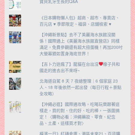
寶貝乳牙生長的Q&A
《日本購物懶人包》超商、超市、專賣店、
百元店 ♥ 季節限定、福袋、店舖檢索 ♥
【沖繩新景點】去不了美麗海水族館沒關
係！國際通上《美麗海水族館直營店》同樣
滿足，免費參觀還有超大扭蛋機！再加200吋
大螢幕猶如置身海底世界！
【吉卜力迷瘋了】龍貓在台出沒
橡子共和
國走的進去出不來呀~
北海道自駕 8 天 7 夜總整理｜6 個家庭 23
人、18 年後依然一起出發（每日行程＋景點
全攻略）
【沖繩必逛】國際通攻略，吃喝玩樂跟著這
樣走，買的對、住的好、吃的棒，一張圖搞
定！〈購物必看：沖繩藥妝、零食、紀念
品、土產，這樣買才對〉
橫濱一日》紅磚倉庫、港區未來21、百貨購