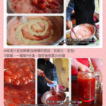
6)收湯汁並加檸檬(加檸檬的原因：抗氧化、定色)
7)裝罐，一罐裝9分滿，裝好後倒置20分鐘