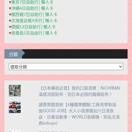
♥
東京7日自助行│懶人卡
♥
沖繩4日自助行│懶人卡
♥
關西親7日自助行│懶人卡
♥
北海道自駕9天行│懶人卡
♥
德國13日自助行│懶人卡
♥
峇厘島5天自由行│懶人卡
分類
分
類
【日本藥妝必買】我的口袋清單：NICHIBAN
溫感涼感貼布，到日本必囤的酸痛貼布！
讀賣樂園首創【4種職業體驗/工廠見學新設
施GOOD JOB】大人小孩樂瘋玩!!(日清食
品、日產自動車、WORLD島精機、知名文具
商kokuyo)