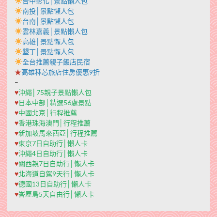
台中彰化│景點懶人包
南投│景點懶人包
台南│景點懶人包
雲林嘉義│景點懶人包
高雄│景點懶人包
墾丁│景點懶人包
全台推薦親子飯店民宿
★
高雄秝芯旅店住房優惠9折
–
♥
沖繩│75親子景點懶人包
♥
日本中部│精選56處景點
♥
中國北京│行程推薦
♥
香港珠海澳門│行程推薦
♥
新加坡馬來西亞│行程推薦
♥
東京7日自助行│懶人卡
♥
沖繩4日自助行│懶人卡
♥
關西親7日自助行│懶人卡
♥
北海道自駕9天行│懶人卡
♥
德國13日自助行│懶人卡
♥
峇厘島5天自由行│懶人卡