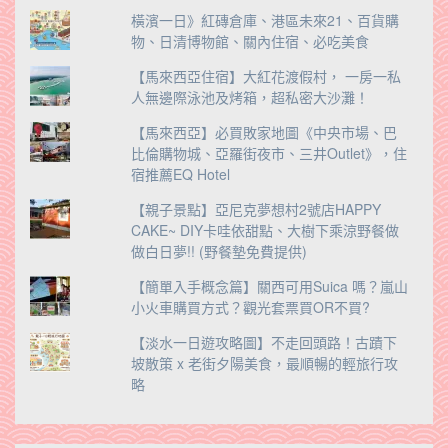
橫濱一日》紅磚倉庫、港區未來21、百貨購
物、日清博物館、關內住宿、必吃美食
【馬來西亞住宿】大紅花渡假村， 一房一私
人無邊際泳池及烤箱，超私密大沙灘！
【馬來西亞】必買敗家地圖《中央市場、巴
比倫購物城、亞羅街夜市、三井Outlet》，住
宿推薦EQ Hotel
【親子景點】亞尼克夢想村2號店HAPPY
CAKE~ DIY卡哇依甜點、大樹下乘涼野餐做
做白日夢!! (野餐墊免費提供)
【簡單入手概念篇】關西可用Suica 嗎？嵐山
小火車購買方式？觀光套票買OR不買?
【淡水一日遊攻略圖】不走回頭路！古蹟下
坡散策 x 老街夕陽美食，最順暢的輕旅行攻
略