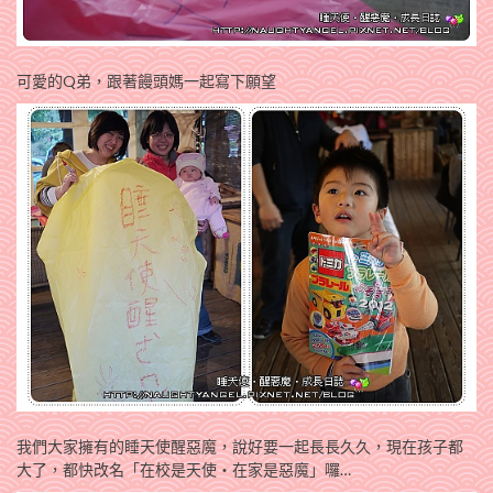
可愛的Q弟，跟著饅頭媽一起寫下願望
我們大家擁有的睡天使醒惡魔，說好要一起長長久久，現在孩子都
大了，都快改名「在校是天使‧在家是惡魔」囉…