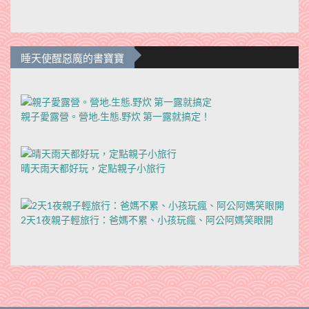
睡天使醒惡魔的書寶寶
親子愛露營。營地.生態.野炊 第一露就搞定！
晴天雨天都好玩，定點親子小旅行
2天1夜親子輕旅行：爸媽不累、小孩玩瘋、阿公阿媽笑眼開