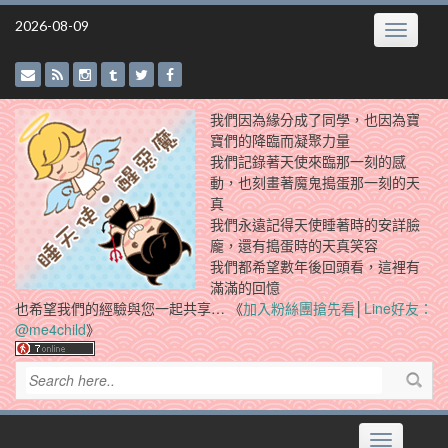
Skip
2026-08-09
Toggle
to
navigatio
content
我們因為緣分成了同學，也因為寶
寶們的降臨而凝聚力量
我們記錄著天使來臨那一刻的感
動，也刻畫著魔鬼搗蛋那一刻的天
真
我們永遠記得天使睡著時的安詳臉
龐，還有搗蛋時的天真笑容
我們都希望數年後回頭看，這裡有
滿滿的回憶
也希望我們的經驗與您一起共享… 《
加入粉絲團搶先看
│
Line好友：
@me4child
》
Toggle