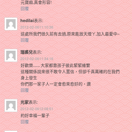
元寶麻,真會形容!
回覆
hedilai
表示:
2012-02-0611:10:36
這處所我們很久前有去過,原來能放天燈ㄚ,加入最愛中~
回覆
瑞裘兒
表示:
2012-02-0611:34:16
好歡樂……. 大家都靠孩子彼此緊緊維繫
這種關係說來很不敢令人置信，但卻千真萬確的在我們
身上發生
你們那一家子人一定會愈來愈好的，讚
回覆
光家
表示:
2012-02-0612:08:51
約好幸福一輩子
回覆