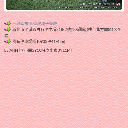
一畝幸福田.香堤親子餐廳
新北市平溪區白石里中埔218-2號[106縣道(往台北方向)61公里
處]
備有停車場哦 [0933-941-486]
by ANN [李小開5Y10M.李少東3Y11M]