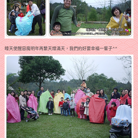
睡天使醒惡魔明年再繫天燈滿天，我們約好要幸福一輩子^^