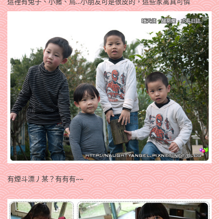
這裡有兔子、小豬、鳥…小朋友可是很皮的，這些家禽真可憐
有煙斗漂丿某？有有有~~