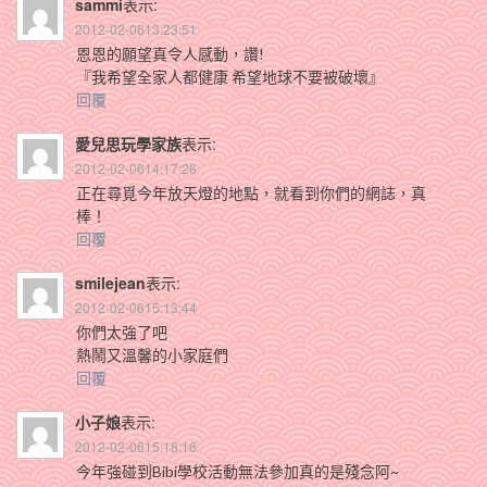
sammi
表示:
2012-02-0613:23:51
恩恩的願望真令人感動，讚!
『我希望全家人都健康 希望地球不要被破壞』
回覆
愛兒思玩學家族
表示:
2012-02-0614:17:26
正在尋覓今年放天燈的地點，就看到你們的網誌，真
棒！
回覆
smilejean
表示:
2012-02-0615:13:44
你們太強了吧
熱鬧又溫馨的小家庭們
回覆
小子娘
表示:
2012-02-0615:18:16
今年強碰到Bibi學校活動無法參加真的是殘念阿~