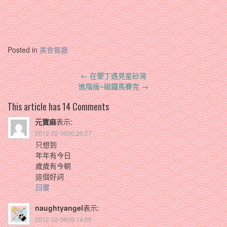
Posted in
美食餐廳
Post
←
在墾丁遇見星砂灣
navigation
進階版~磁鐵馬賽克
→
This article has 14 Comments
元寶麻
表示:
2012-02-0600:20:27
只想到
年年有今日
歲歲有今朝
這個好詞
回覆
naughtyangel
表示:
2012-02-0609:14:06