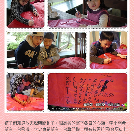
孩子們知道放天燈時間到了，很高興的寫下各自的心願，李小開希
望有一台飛機，李少東希望有一台戰鬥機，還有拉舌拉舌(台語)..哇