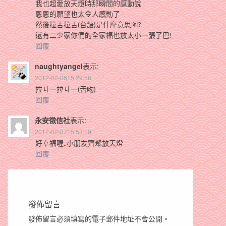
我也超愛放天燈時那瞬間的感動說
恩恩的願望也太令人感動了
然後拉舌拉舌(台語)是什摩意思阿?
還有二少家你們的全家福也放太小一張了巴!
回覆
naughtyangel
表示:
2012-02-0615:29:58
拉ㄐ一拉ㄐ一(舌吻)
回覆
永安徵信社
表示:
2012-02-0715:53:19
好幸福喔..小朋友齊聚放天燈
回覆
發佈留言
發佈留言必須填寫的電子郵件地址不會公開。