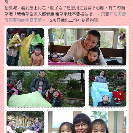
咧
抽獎囉，看到最上角右下圖了沒？恩恩用注音寫下心願，有二句願
望哦「
我希望全家人都健康 希望地球不要被破壞
」，只要
在睡天使
醒惡魔粉絲團寫下留言
，2/8日抽出二份神祕禮物哦