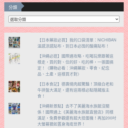
分類
分
類
【日本藥妝必買】我的口袋清單：NICHIBAN
溫感涼感貼布，到日本必囤的酸痛貼布！
【沖繩必逛】國際通攻略，吃喝玩樂跟著這
樣走，買的對、住的好、吃的棒，一張圖搞
定！〈購物必看：沖繩藥妝、零食、紀念
品、土產，這樣買才對〉
【日本食記】德壽燒肉超驚豔！頂級白老和
牛拼盤大滿足，還有這兩樣必點隱藏版主
食！
【沖繩新景點】去不了美麗海水族館沒關
係！國際通上《美麗海水族館直營店》同樣
滿足，免費參觀還有超大扭蛋機！再加200吋
大螢幕猶如置身海底世界！