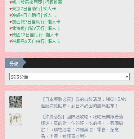
♥
新加坡馬來西亞│行程推薦
♥
東京7日自助行│懶人卡
♥
沖繩4日自助行│懶人卡
♥
關西親7日自助行│懶人卡
♥
北海道自駕9天行│懶人卡
♥
德國13日自助行│懶人卡
♥
峇厘島5天自由行│懶人卡
分類
分
類
【日本藥妝必買】我的口袋清單：NICHIBAN
溫感涼感貼布，到日本必囤的酸痛貼布！
【沖繩必逛】國際通攻略，吃喝玩樂跟著這
樣走，買的對、住的好、吃的棒，一張圖搞
定！〈購物必看：沖繩藥妝、零食、紀念
品、土產，這樣買才對〉