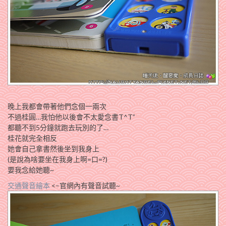
晚上我都會帶著他們念個一兩次
不過桂圓…我怕他以後會不太愛念書T^T”
都聽不到5分鐘就跑去玩別的了…
桂花就完全相反
她會自己拿書然後坐到我身上
(是說為啥要坐在我身上啊=口=?)
要我念給她聽~
交通聲音繪本
<–官網內有聲音試聽~