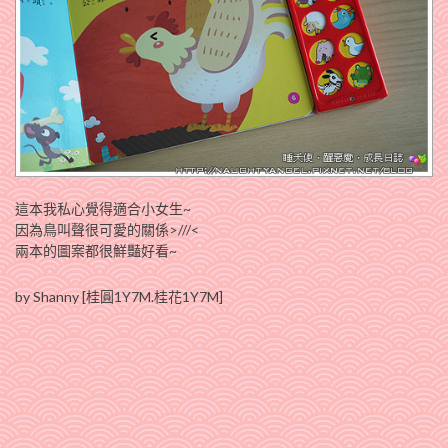
這本我私心覺得適合小女生~
因為鳥叫聲很可愛的關係>///<
兩本的圖案都很鮮豔好看~
by Shanny [桂圓1Y7M.桂花1Y7M]