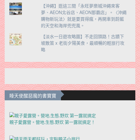
【沖繩】逛這三間「永旺夢樂城沖繩來客
夢、AEON北谷店、AEON那霸店」。〈沖繩
購物新玩法〉就是要買得瘋，再開車到蔚藍
的天空和海岸兜兜風。
【淡水一日遊攻略圖】不走回頭路！古蹟下
坡散策 x 老街夕陽美食，最順暢的輕旅行攻
略
睡天使醒惡魔的書寶寶
親子愛露營。營地.生態.野炊 第一露就搞定！