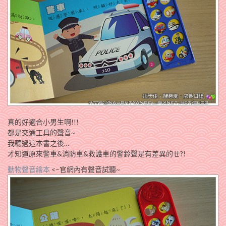
真的好適合小男生啊!!!
都是交通工具的聲音~
我聽過這本書之後…
才知道原來警車&消防車&救護車的警鈴聲是有差異的ㄝ?!
動物聲音繪本
<–官網內有聲音試聽~