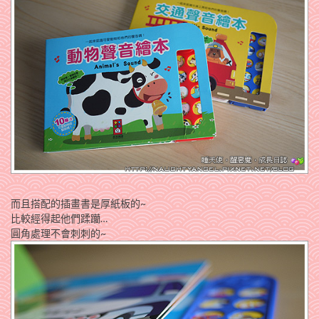
而且搭配的插畫書是厚紙板的~
比較經得起他們蹂躪…
圓角處理不會刺刺的~