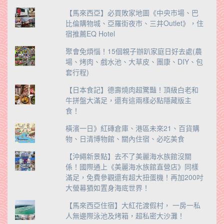
【馬來西亞】必買敗家地圖《中央市場、巴
比倫購物城、亞羅街夜市、三井Outlet》，住
宿推薦EQ Hotel
聚會免煩惱！15個親子辦趴家庭日好去處(農
場、烤肉、戲水池、大草皮、團康、DIY、包
套行程)
【日本食記】德壽燒肉超驚豔！頂級白老和
牛拼盤大滿足，還有這兩樣必點隱藏版主
食！
橫濱一日》紅磚倉庫、港區未來21、百貨購
物、日清博物館、關內住宿、必吃美食
【沖繩新景點】去不了美麗海水族館沒關
係！國際通上《美麗海水族館直營店》同樣
滿足，免費參觀還有超大扭蛋機！再加200吋
大螢幕猶如置身海底世界！
【馬來西亞住宿】大紅花渡假村， 一房一私
人無邊際泳池及烤箱，超私密大沙灘！