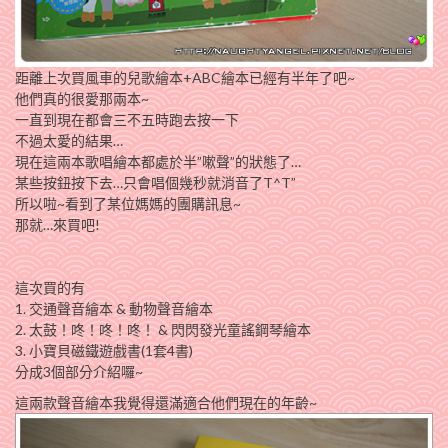
距離上次買風車的兒歌繪本+ABC繪本已經有半年了吧~
他們真的很愛那兩本~
一直到現在都會三不五時跑去按一下
不過太愛的結果…
現在這兩本歌唱繪本都處於半”嗽聲”的狀態了…
某些按鈕按下去…只會唱個幾秒就消音了T^T”
所以啦~看到了某位媽媽的團購訊息~
那就…來買吧!
這次買的有
1. 交通聲音繪本 & 動物聲音繪本
2. 太鼓！咚！咚！咚！ & 閃閃發光童謠鋼琴繪本
3. 小寶貝磁鐵遊戲書(1套4書)
分成3個部分介紹囉~
這兩款聲音繪本我覺得還滿適合他們現在的年齡~