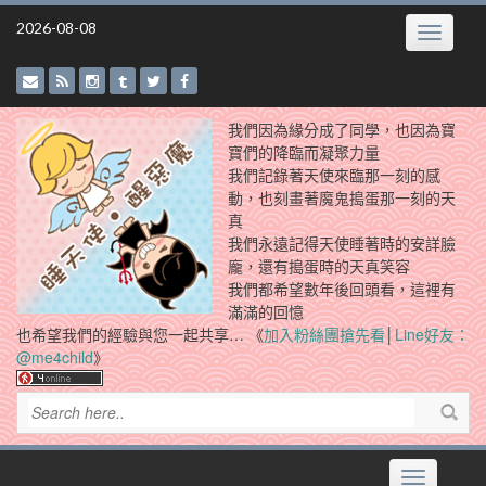
Skip
2026-08-08
Toggle
to
navigatio
content
我們因為緣分成了同學，也因為寶
寶們的降臨而凝聚力量
我們記錄著天使來臨那一刻的感
動，也刻畫著魔鬼搗蛋那一刻的天
真
我們永遠記得天使睡著時的安詳臉
龐，還有搗蛋時的天真笑容
我們都希望數年後回頭看，這裡有
滿滿的回憶
也希望我們的經驗與您一起共享… 《
加入粉絲團搶先看
│
Line好友：
@me4child
》
Toggle