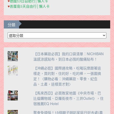
♥
德國13日自助行│懶人卡
♥
峇厘島5天自由行│懶人卡
分類
分
類
【日本藥妝必買】我的口袋清單：NICHIBAN
溫感涼感貼布，到日本必囤的酸痛貼布！
【沖繩必逛】國際通攻略，吃喝玩樂跟著這
樣走，買的對、住的好、吃的棒，一張圖搞
定！〈購物必看：沖繩藥妝、零食、紀念
品、土產，這樣買才對〉
【馬來西亞】必買敗家地圖《中央市場、巴
比倫購物城、亞羅街夜市、三井Outlet》，住
宿推薦EQ Hotel
聚會免煩惱！15個親子辦趴家庭日好去處(農