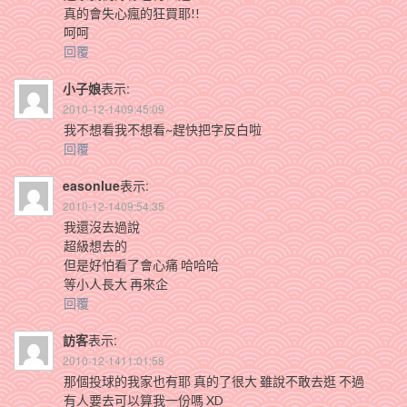
真的會失心瘋的狂買耶!!
呵呵
回覆
小子娘
表示:
2010-12-1409:45:09
我不想看我不想看~趕快把字反白啦
回覆
easonlue
表示:
2010-12-1409:54:35
我還沒去過說
超級想去的
但是好怕看了會心痛 哈哈哈
等小人長大 再來企
回覆
訪客
表示:
2010-12-1411:01:58
那個投球的我家也有耶 真的了很大 雖說不敢去逛 不過
有人要去可以算我一份嗎 XD