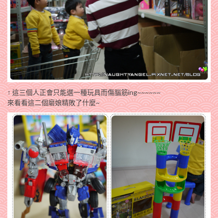
↑ 這三個人正會只能選一種玩具而傷腦筋ing~~~~~~
來看看這二個磨娘精敗了什麼~