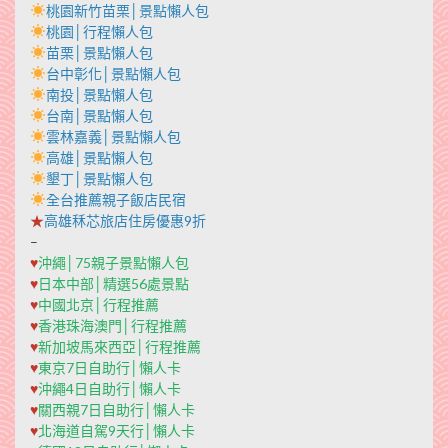
桃園新竹苗栗│景點懶人包
桃園│行程懶人包
苗栗│景點懶人包
台中彰化│景點懶人包
南投│景點懶人包
台南│景點懶人包
雲林嘉義│景點懶人包
高雄│景點懶人包
墾丁│景點懶人包
全台推薦親子飯店民宿
★
高雄秝芯旅店住房優惠9折
–
♥
沖繩│75親子景點懶人包
♥
日本中部│精選56處景點
♥
中國北京│行程推薦
♥
香港珠海澳門│行程推薦
♥
新加坡馬來西亞│行程推薦
♥
東京7日自助行│懶人卡
♥
沖繩4日自助行│懶人卡
♥
關西親7日自助行│懶人卡
♥
北海道自駕9天行│懶人卡