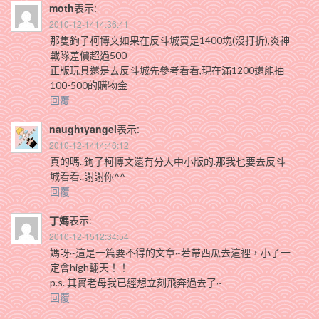
moth
表示:
2010-12-1414:36:41
那隻鉤子柯博文如果在反斗城買是1400塊(沒打折),炎神
戰隊差價超過500
正版玩具還是去反斗城先參考看看,現在滿1200還能抽
100-500的購物金
回覆
naughtyangel
表示:
2010-12-1414:46:12
真的嗎..鉤子柯博文還有分大中小版的.那我也要去反斗
城看看..謝謝你^^
回覆
丁媽
表示:
2010-12-1512:34:54
媽呀~這是一篇要不得的文章~若帶西瓜去這裡，小子一
定會high翻天！！
p.s. 其實老母我已經想立刻飛奔過去了~
回覆