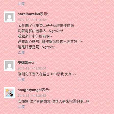
回覆
hazelhazel68
表示:
2010-12-1411:45:12
ha剛開了這網頁…兒子就趕快湊過來
對著電腦說機器人…&gt;&lt;!
看起來好多好好買喔~
連我都心動啦!!雖然聖誕禮物已經買好了~
還是好想逛啊!!&gt;&lt;
回覆
安娜媽
表示:
2010-12-1413:32:04
剛剛忘了登入在留言 #13是我 ㄆㄆ~~
回覆
naughtyangel
表示:
2010-12-1413:36:32
安娜媽.你也真是憨意.你登入是來招團的吧…呵
回覆