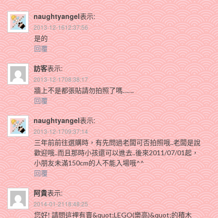
naughtyangel
表示:
2013-12-1612:37:56
是的
回覆
訪客
表示:
2013-12-1708:38:17
牆上不是都張貼請勿拍照了嗎…….
回覆
naughtyangel
表示:
2013-12-1709:37:14
三年前前往選購時，有先問過老闆可否拍照哦..老闆是說
歡迎哦..而且那時小孩還可以進去..後來2011/07/01起，
小朋友未滿150cm的人不能入場哦^^
回覆
阿貴
表示:
2014-01-2118:48:25
您好! 請問這裡有賣&quot;LEGO(樂高)&quot;的積木