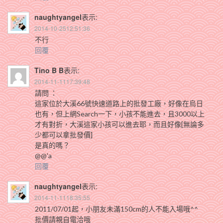
naughtyangel
表示:
2014-10-2512:51:36
不行
回覆
Tino B B
表示:
2014-11-1117:39:48
請問 ：
這家位於大溪66號快速道路上的批發工廠，好像在烏日
也有，但上網Search一下，小孩不能進去，且3000以上
才有對折，大溪這家小孩可以進去耶，而且好像[無論多
少都可以拿批發價]
是真的嗎？
@@'a
回覆
naughtyangel
表示:
2014-11-1118:35:55
2011/07/01起，小朋友未滿150cm的人不能入場哦^^
批價請親自電洽哦