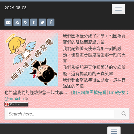
Skip
2026-08-08
Toggle
to
navigatio
content
我們因為緣分成了同學，也因為寶
寶們的降臨而凝聚力量
我們記錄著天使來臨那一刻的感
動，也刻畫著魔鬼搗蛋那一刻的天
真
我們永遠記得天使睡著時的安詳臉
龐，還有搗蛋時的天真笑容
我們都希望數年後回頭看，這裡有
滿滿的回憶
也希望我們的經驗與您一起共享… 《
加入粉絲團搶先看
│
Line好友：
@me4child
》
Toggle