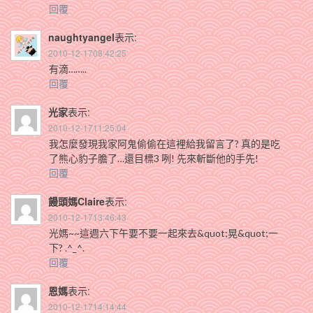
回覆
naughtyangel
表示:
2010-12-1708:42:25
有滴……..
回覆
光家
表示:
2010-12-1711:25:04
我怎麼發現我家阿鬼偷偷在這裡給我留言了? 真的是吃
了熊心豹子膽了…還目標3 咧! 先來斬斷他的手先!
回覆
饅頭媽Claire
表示:
2010-12-1713:46:43
光媽~~這週六下午要不要一起來去&quot;晃&quot;一
下? .^_^.
回覆
恩媽
表示:
2010-12-1714:14:44