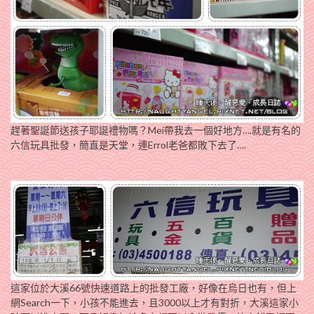
趕著聖誕節送孩子耶誕禮物嗎？Mei帶我去一個好地方….就是有名的
六信玩具批發，簡直是天堂，連Errol老爸都敗下去了….
這家位於大溪66號快速道路上的批發工廠，好像在烏日也有，但上
網Search一下，小孩不能進去，且3000以上才有對折，大溪這家小