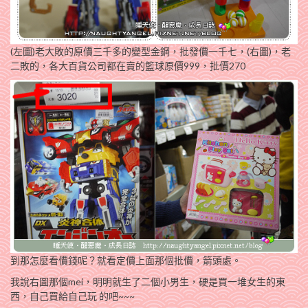
(左圖)老大敗的原價三千多的變型金鋼，批發價一千七，(右圖)，老
二敗的，各大百貨公司都在賣的籃球原價999，批價270
到那怎麼看價錢呢？就看定價上面那個批價，箭頭處。
我說右圖那個mei，明明就生了二個小男生，硬是買一堆女生的東
西，自己買給自己玩 的吧~~~