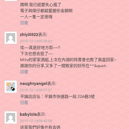
媽啊 我已經要失心瘋了
莓子與煒仔都超愛變形金鋼啊
一人一隻一定很嗨
回覆
zhiyi0522
表示:
2010-12-1409:36:23
哇~~真是好地方耶~~!!
下次也想去逛了~~
kitty的家家酒組,上次在內湖的特賣會也敗了兩盒回家~
謝謝你的分享,又多了一間敗家的好所在^^&quot;
回覆
naughtyangel
表示:
2010-12-1409:37:07
平鎮店店址：平鎮市快速路一段 226巷3號
回覆
babylola
表示:
2010-12-1409:40:58
這家我們好像也有去過