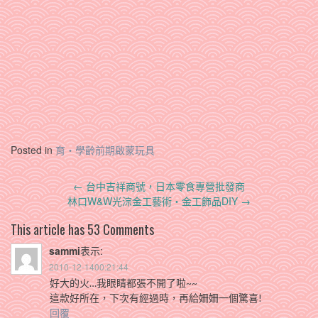
Posted in
育‧學齡前期啟蒙玩具
Post
←
台中吉祥商號，日本零食專營批發商
navigation
林口W&W光淙金工藝術‧金工飾品DIY
→
This article has 53 Comments
sammi
表示:
2010-12-1400:21:44
好大的火…我眼睛都張不開了啦~~
這款好所在，下次有經過時，再給姍姍一個驚喜!
回覆