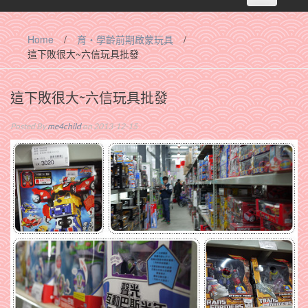
navigation
Home
/
育‧學齡前期啟蒙玩具
/
這下敗很大~六信玩具批發
這下敗很大~六信玩具批發
Posted By
me4child
on 2013-12-15