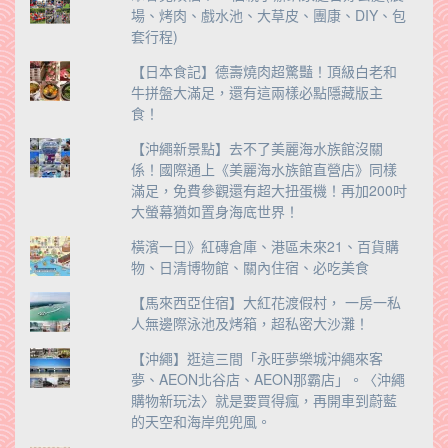
場、烤肉、戲水池、大草皮、團康、DIY、包
套行程)
【日本食記】德壽燒肉超驚豔！頂級白老和
牛拼盤大滿足，還有這兩樣必點隱藏版主
食！
【沖繩新景點】去不了美麗海水族館沒關
係！國際通上《美麗海水族館直營店》同樣
滿足，免費參觀還有超大扭蛋機！再加200吋
大螢幕猶如置身海底世界！
橫濱一日》紅磚倉庫、港區未來21、百貨購
物、日清博物館、關內住宿、必吃美食
【馬來西亞住宿】大紅花渡假村， 一房一私
人無邊際泳池及烤箱，超私密大沙灘！
【沖繩】逛這三間「永旺夢樂城沖繩來客
夢、AEON北谷店、AEON那霸店」。〈沖繩
購物新玩法〉就是要買得瘋，再開車到蔚藍
的天空和海岸兜兜風。