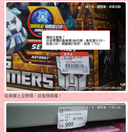
如果櫃上沒標價，就看條碼囉！