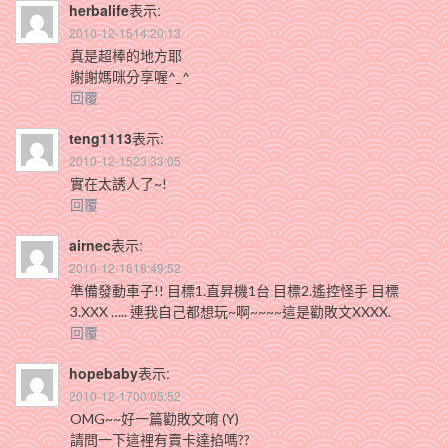
herbalife
表示:
2010-12-1514:20:13
真是超棒的地方耶
謝謝媽咪分享喔^_^
回覆
teng1113
表示:
2010-12-1523:33:05
實在太誘人了~!
回覆
airnec
表示:
2010-12-1618:49:52
準備發動車子!! 目標1.直昇機1台 目標2.遙控怪手 目標
3.XXX ….. 連我自己都想玩~啊~~~~這是勸敗文XXXX.
回覆
hopebaby
表示:
2010-12-1700:05:52
OMG~~好一篇勸敗文唷 (Y)
請問一下這裡有賣卡達掐嗎??