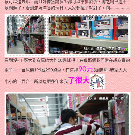
孩可以進去耶，而且好像無論多少都可以拿批發價，總之錢已經不
是問題了，看到滿坑滿谷的玩具，大家都瘋了就對了，冏~~~~~~~~
看到沒~工廠大到倉庫線大約10幾條吧！右邊那個我們常在超商賣的
90元
車子，一台原價199或250的車，在這裡
(扼腕阿~我家大大
了很大
小小約上百台，所以這麼多年來我
)