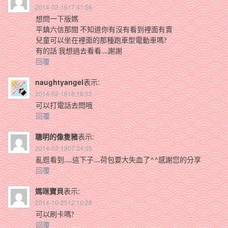
2014-02-1617:41:56
想問一下版媽
平鎮六信那間 不知道你有沒有看到裡面有賣
兒童可以坐在裡面的那種跑車型電動車嗎?
有的話 我想過去看看….謝謝
回覆
naughtyangel
表示:
2014-02-1618:18:53
可以打電話去問哦
回覆
聰明的像隻豬
表示:
2014-02-1907:34:35
亂逛看到…..這下子….荷包要大失血了^^感謝您的分享
回覆
媽咪寶貝
表示:
2014-10-2512:10:28
可以刷卡嗎?
回覆