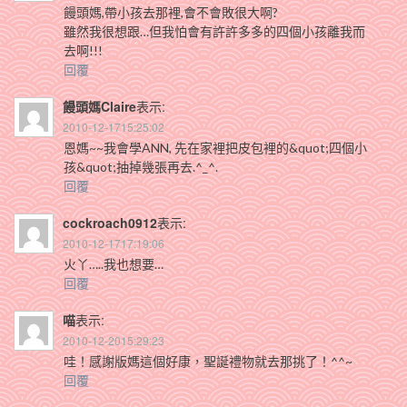
饅頭媽,帶小孩去那裡,會不會敗很大啊?
雖然我很想跟…但我怕會有許許多多的四個小孩離我而
去啊!!!
回覆
饅頭媽Claire
表示:
2010-12-1715:25:02
恩媽~~我會學ANN, 先在家裡把皮包裡的&quot;四個小
孩&quot;抽掉幾張再去.^_^.
回覆
cockroach0912
表示:
2010-12-1717:19:06
火丫…..我也想要…
回覆
喵
表示:
2010-12-2015:29:23
哇！感謝版媽這個好康，聖誕禮物就去那挑了！^^~
回覆