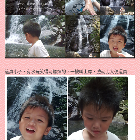
這臭小子，有水玩笑得可燦爛的，一被叫上岸，臉就比大便還臭