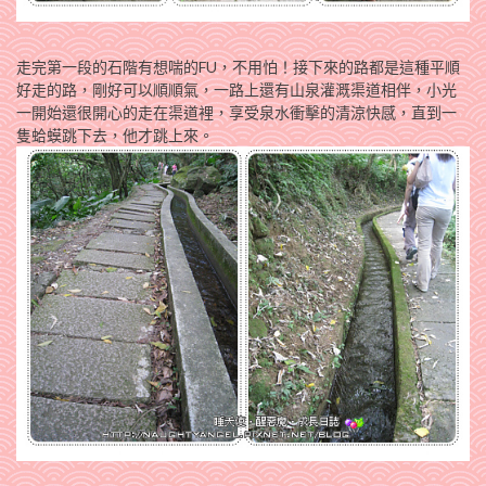
走完第一段的石階有想喘的FU，不用怕！接下來的路都是這種平順
好走的路，剛好可以順順氣，一路上還有山泉灌溉渠道相伴，小光
一開始還很開心的走在渠道裡，享受泉水衝擊的清涼快感，直到一
隻蛤蟆跳下去，他才跳上來。