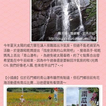
今年夏天太陽的威力實在讓人很難踏出冷氣房。但總不能老搞室內
活動，於是跟昭乾媽提出「找座涼爽的山來爬吧」，搜尋高手-昭乾
媽馬上丟出「青山瀑布」，為避免被太陽毒晒，約了七點集合出發
希望能在中午前結束，因為中午過後還是要躲回冷氣房的啦
(光媽
OS. 我們好像老人團, 愈來愈早出門了=.=)
【小插曲】位於石門鄉的青山瀑布雖然有點遠，但石門鄉目前有花
海活動還有南瓜比賽….沿途還蠻有看頭滴～