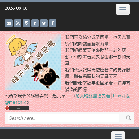
Skip
2026-08-08
Toggle
to
navigatio
content
我們因為緣分成了同學，也因為寶
寶們的降臨而凝聚力量
我們記錄著天使來臨那一刻的感
動，也刻畫著魔鬼搗蛋那一刻的天
真
我們永遠記得天使睡著時的安詳臉
龐，還有搗蛋時的天真笑容
我們都希望數年後回頭看，這裡有
滿滿的回憶
也希望我們的經驗與您一起共享… 《
加入粉絲團搶先看
│
Line好友：
@me4child
》
Toggle