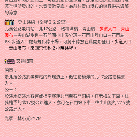
溉渠道所發出的，水質清澈見底，為前往青山瀑布的遊客帶來濃郁
的涼意
登山路線（全程２２公里）
北濱公路老梅站－北17公路－豬槽潭橋－青山橋－
步道入口－青山
瀑布
－尖山湖步道－石門國小山溪分班－石門山登山口－石門站
PS. 步道入口處有規化停車場，可將車停放在此開始登山，
步道入口
－青山瀑布，來回只需約２小時路程。
交通指南
開車：
走北濱公路於老梅站的外環道上，循往豬槽潭的北17公路指標進
入。
公車：
於淡水搭淡水客運或指南客運北門至石門洞線，在老梅站下車，往
豬槽潭的北17號公路進入，亦可在石門站下車，往尖山湖的北19號
公路進入。
光家。林小光2Y7M