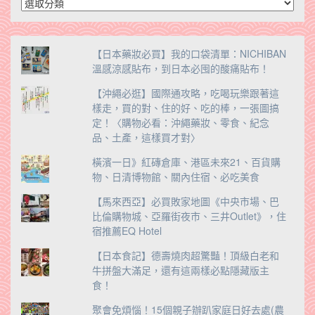
分
類
【日本藥妝必買】我的口袋清單：NICHIBAN
溫感涼感貼布，到日本必囤的酸痛貼布！
【沖繩必逛】國際通攻略，吃喝玩樂跟著這
樣走，買的對、住的好、吃的棒，一張圖搞
定！〈購物必看：沖繩藥妝、零食、紀念
品、土產，這樣買才對〉
橫濱一日》紅磚倉庫、港區未來21、百貨購
物、日清博物館、關內住宿、必吃美食
【馬來西亞】必買敗家地圖《中央市場、巴
比倫購物城、亞羅街夜市、三井Outlet》，住
宿推薦EQ Hotel
【日本食記】德壽燒肉超驚豔！頂級白老和
牛拼盤大滿足，還有這兩樣必點隱藏版主
食！
聚會免煩惱！15個親子辦趴家庭日好去處(農