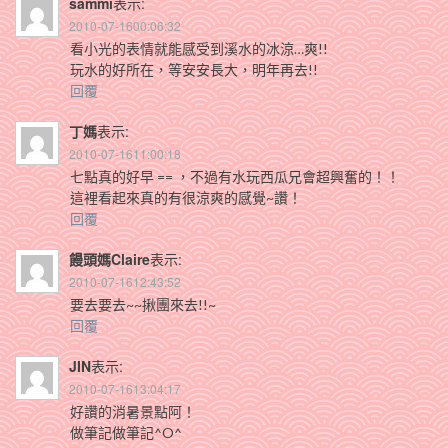
sammi
表示:
2010-07-1600:06:32
看小光的表情就能感受到溪水的冰涼…爽!!
玩水的好所在，等安安長大，明年再去!!
回覆
丁媽
表示:
2010-07-1611:00:18
七點真的好早 == ，不過有水玩西瓜兄會超興奮的！！
這裡看起來真的有很涼爽的感覺~讚！
回覆
饅頭媽Claire
表示:
2010-07-1612:43:52
要去要去~~揪團來去!!~
回覆
JIN
表示:
2010-07-1613:04:17
好讚的消暑景點阿！
做筆記做筆記^O^