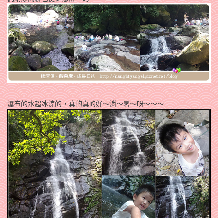
瀑布的水超冰涼的，真的真的好～消～暑～呀～～～