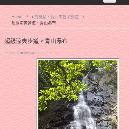
navigation
Home
/
▸找景點‧台北市親子旅遊
/
超級涼爽步道。青山瀑布
超級涼爽步道。青山瀑布
Posted By
me4child
on 2010-07-16