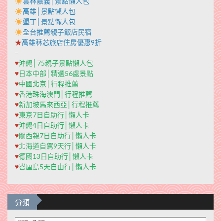
雲林嘉義│景點懶人包
高雄│景點懶人包
墾丁│景點懶人包
全台推薦親子飯店民宿
★
高雄秝芯旅店住房優惠9折
–
♥
沖繩│75親子景點懶人包
♥
日本中部│精選56處景點
♥
中國北京│行程推薦
♥
香港珠海澳門│行程推薦
♥
新加坡馬來西亞│行程推薦
♥
東京7日自助行│懶人卡
♥
沖繩4日自助行│懶人卡
♥
關西親7日自助行│懶人卡
♥
北海道自駕9天行│懶人卡
♥
德國13日自助行│懶人卡
♥
峇厘島5天自由行│懶人卡
分類