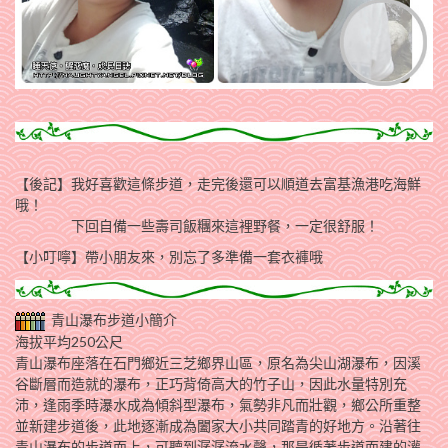
【後記】我好喜歡這條步道，走完後還可以順道去富基漁港吃海鮮
哦！
下回自備一些壽司飯糰來這裡野餐，一定很舒服！
【小叮嚀】帶小朋友來，別忘了多準備一套衣褲哦
青山瀑布步道小簡介
海拔平均250公尺
青山瀑布座落在石門鄉近三芝鄉界山區，原名為尖山湖瀑布，因溪
谷斷層而造就的瀑布，正巧背倚高大的竹子山，因此水量特別充
沛，逢雨季時瀑水成為傾斜型瀑布，氣勢非凡而壯觀，鄉公所重整
並新建步道後，此地逐漸成為闔家大小共同踏青的好地方。沿著往
青山瀑布的步道而上，可聽到潺潺流水聲，那是循著步道而建的灌