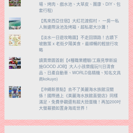
場、烤肉、戲水池、大草皮、團康、DIY、包
套行程)
【馬來西亞住宿】大紅花渡假村， 一房一私
人無邊際泳池及烤箱，超私密大沙灘！
【淡水一日遊攻略圖】不走回頭路！古蹟下
坡散策 x 老街夕陽美食，最順暢的輕旅行攻
略
讀賣樂園首創【4種職業體驗/工廠見學新設
施GOOD JOB】大人小孩樂瘋玩!!(日清食
品、日產自動車、WORLD島精機、知名文具
商kokuyo)
【沖繩新景點】去不了美麗海水族館沒關
係！國際通上《美麗海水族館直營店》同樣
滿足，免費參觀還有超大扭蛋機！再加200吋
大螢幕猶如置身海底世界！