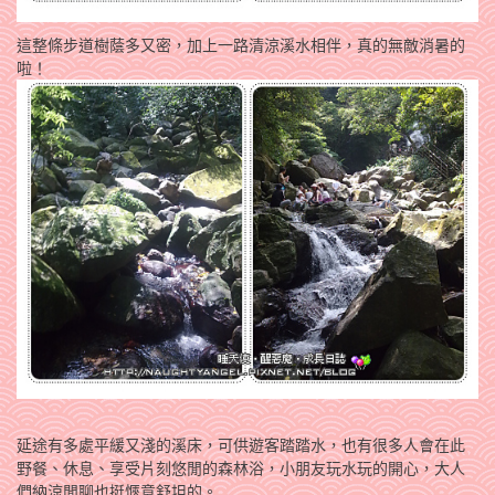
這整條步道樹蔭多又密，加上一路清涼溪水相伴，真的無敵消暑的
啦！
延途有多處平緩又淺的溪床，可供遊客踏踏水，也有很多人會在此
野餐、休息、享受片刻悠閒的森林浴，小朋友玩水玩的開心，大人
們納涼閒聊也挺愜意舒坦的。