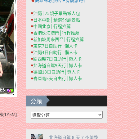
★
高雄秝芯旅店住房優惠9折
–
♥
沖繩│75親子景點懶人包
♥
日本中部│精選56處景點
♥
中國北京│行程推薦
♥
香港珠海澳門│行程推薦
♥
新加坡馬來西亞│行程推薦
♥
東京7日自助行│懶人卡
♥
沖繩4日自助行│懶人卡
♥
關西親7日自助行│懶人卡
♥
北海道自駕9天行│懶人卡
♥
德國13日自助行│懶人卡
♥
峇厘島5天自由行│懶人卡
分類
分
東1Y5M]
類
北海道自駕 8 天 7 夜總整