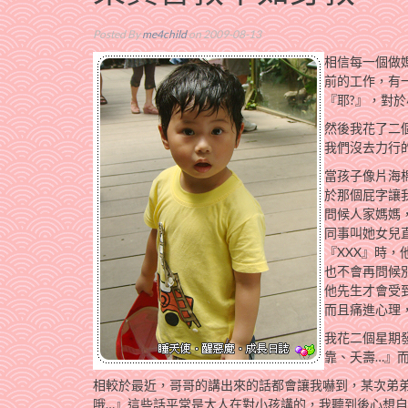
Posted By
me4child
on 2009-08-13
相信每一個做
前的工作，有
『耶?』，對於
然後我花了二
我們沒去力行
當孩子像片海
於那個屁字讓
問候人家媽媽
同事叫她女兒
『XXX』時
也不會再問候
他先生才會受
而且痛進心理
我花二個星期
靠、夭壽…』
相較於最近，哥哥的講出來的話都會讓我嚇到，某次弟
哦…』這些話平常是大人在對小孩講的，我聽到後心想