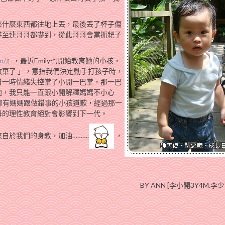
來什麼東西都往地上丟，最後丟了杯子傷
甚至連哥哥都嚇到，從此哥哥會當抓耙子
m/
』，最近Emily也開始教育她的小孩，
棄了 」，意指我們決定動手打孩子時，
曾一時情緒失控掌了小開一巴掌，那一巴
他，我只能一直跟小開解釋媽媽不小心
，哪有媽媽跟做錯事的小孩道歉，經過那一
母的理性教育絕對會影響到下一代。
自於我們的身教，加油……….
，
BY ANN [李小開3Y4M.李少