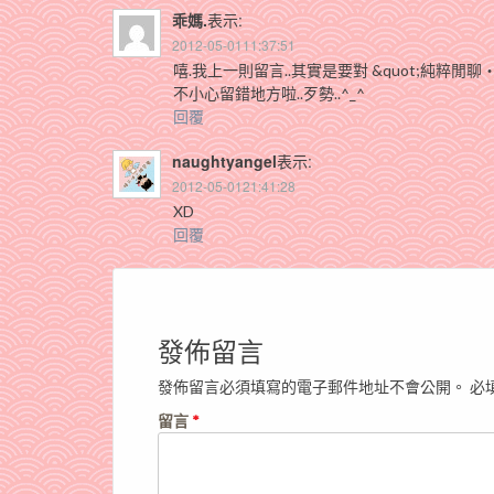
乖媽.
表示:
2012-05-0111:37:51
嘻.我上一則留言..其實是要對 &quot;純粹閒聊‧
不小心留錯地方啦..歹勢..^_^
回覆
naughtyangel
表示:
2012-05-0121:41:28
XD
回覆
發佈留言
發佈留言必須填寫的電子郵件地址不會公開。
必
留言
*