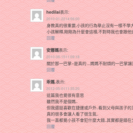
hedilai
表示:
2010-01-2214:56:00
身教真的很重要,小孩的行為舉止沒有一樣不學
小孩解釋,剛剛為什麼會這樣,不對時我也會跟他
回覆
安娜媽
表示:
2010-06-1511:09:18
關於那一巴掌~是真的 …媽媽不耐煩的一巴掌讓
回覆
乖媽.
表示:
2012-05-0111:35:20
這篇我也覺很有意思
雖然我不是個媽..
但我還挺喜歡在捷運或戶外..看到父母與孩子的互
真的很多會讓人看了很生氣..
我一直都覺小孩不會犯什麼大錯..其實都是錯在
回覆