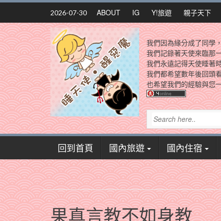
Skip
ABOUT
IG
Y!旅遊
親子天下
2026-07-30
to
content
我們因為緣分成了同學
我們記錄著天使來臨那
我們永遠記得天使睡著
我們都希望數年後回頭
也希望我們的經驗與您一
回到首頁
國內旅遊
國內住宿
果真言教不如身教