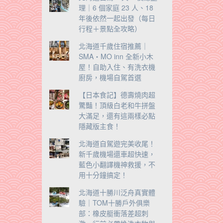
理｜6 個家庭 23 人、18
年後依然一起出發（每日
行程＋景點全攻略）
北海道千歲住宿推薦｜
SMA・MO inn 全新小木
屋！自助入住、有洗衣機
廚房，機場自駕首選
【日本食記】德壽燒肉超
驚豔！頂級白老和牛拼盤
大滿足，還有這兩樣必點
隱藏版主食！
北海道自駕遊完美收尾！
新千歲機場還車超快速，
藍色小翻譯機神救援，不
用十分鐘搞定！
北海道十勝川泛舟真實體
驗｜TOM十勝戶外俱樂
部：橡皮艇衝落差超刺