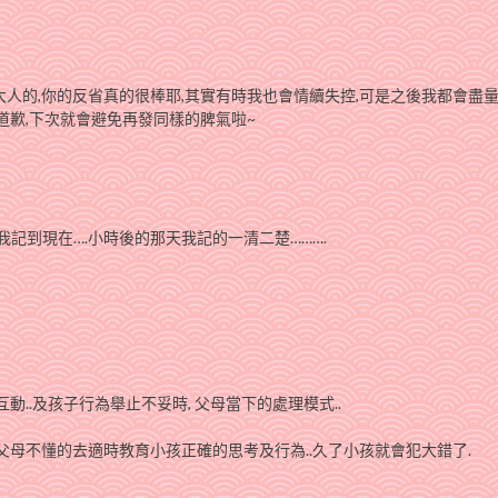
大人的,你的反省真的很棒耶,其實有時我也會情續失控,可是之後我都會盡
道歉,下次就會避免再發同樣的脾氣啦~
我記到現在….小時後的那天我記的一清二楚……….
動..及孩子行為舉止不妥時, 父母當下的處理模式..
父母不懂的去適時教育小孩正確的思考及行為..久了小孩就會犯大錯了.