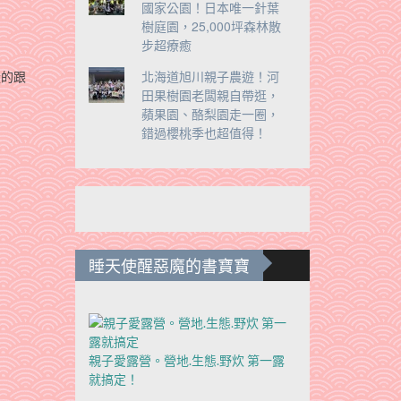
國家公園！日本唯一針葉
樹庭園，25,000坪森林散
步超療癒
北海道旭川親子農遊！河
量的跟
田果樹園老闆親自帶逛，
蘋果園、酪梨園走一圈，
錯過櫻桃季也超值得！
睡天使醒惡魔的書寶寶
親子愛露營。營地.生態.野炊 第一露
就搞定！