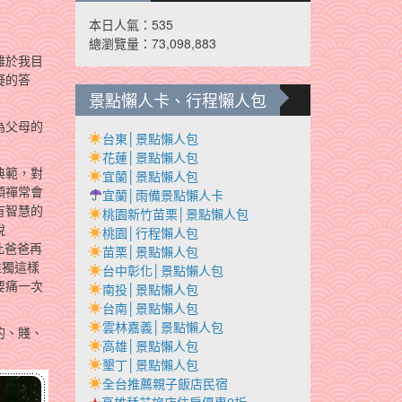
本日人氣：535
總瀏覽量：73,098,883
難於我目
疑的答
景點懶人卡、行程懶人包
為父母的
台東│景點懶人包
花蓮│景點懶人包
典範，對
宜蘭│景點懶人包
頭禪常會
宜蘭│雨備景點懶人卡
有智慧的
桃園新竹苗栗│景點懶人包
說
桃園│行程懶人包
此爸爸再
苗栗│景點懶人包
唯獨這樣
台中彰化│景點懶人包
要痛一次
南投│景點懶人包
台南│景點懶人包
雲林嘉義│景點懶人包
的、賤、
高雄│景點懶人包
墾丁│景點懶人包
全台推薦親子飯店民宿