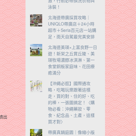
激，行前必帶換洗衣物與
泳裝！
北海道帶廣採買攻略｜
UNIQLO帶廣店＋24小時
超市＋Seria百元店一站購
足，雨天自駕最完美安排
北海道美瑛×上富良野一日
遊！新栄之丘賞丘陵、美
瑛牧場濃醇冰淇淋、第一
食堂銅板家庭味、花田療
癒滿分
【沖繩必逛】國際通攻
略，吃喝玩樂跟著這樣
走，買的對、住的好、吃
的棒，一張圖搞定！〈購
物必看：沖繩藥妝、零
食、紀念品、土產，這樣
擠出
買才對〉
帶廣真鍋庭園｜像縮小版