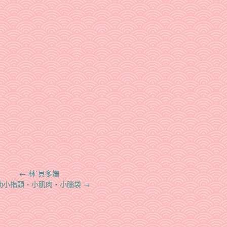
←
林˙貝多姍
動小指頭‧小肌肉‧小腦袋
→