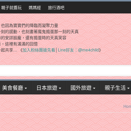
親子就醬玩
媽媽經
旅行酒吧
，也因為寶寶們的降臨而凝聚力量
一刻的感動，也刻畫著魔鬼搗蛋那一刻的天真
時的安詳臉龐，還有搗蛋時的天真笑容
看，這裡有滿滿的回憶
起共享… 《
加入粉絲團搶先看
│
Line好友：@me4child
》
美食餐廳
日本旅遊
國外旅遊
親子生活
Ho