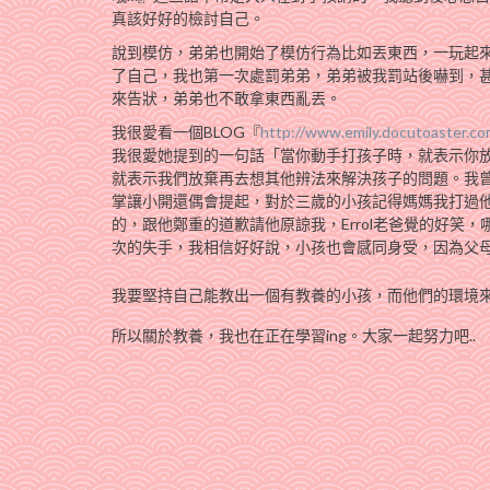
真該好好的檢討自己。
說到模仿，弟弟也開始了模仿行為比如丟東西，一玩起
了自己，我也第一次處罰弟弟，弟弟被我罰站後嚇到，
來告狀，弟弟也不敢拿東西亂丟。
我很愛看一個BLOG『
http://www.emily.docutoaster.co
我很愛她提到的一句話「當你動手打孩子時，就表示你放
就表示我們放棄再去想其他辨法來解決孩子的問題。我
掌讓小開還偶會提起，對於三歲的小孩記得媽媽我打過
的，跟他鄭重的道歉請他原諒我，Errol老爸覺的好笑
次的失手，我相信好好說，小孩也會感同身受，因為父
我要堅持自己能教出一個有教養的小孩，而他們的環境來
所以關於教養，我也在正在學習ing。大家一起努力吧..