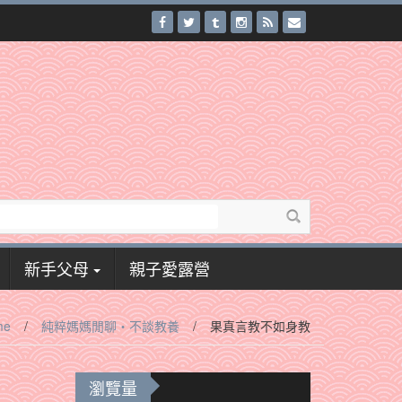
新手父母
親子愛露營
me
/
純粹媽媽閒聊‧不談教養
/
果真言教不如身教
瀏覽量