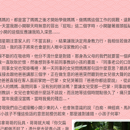
媽媽的，都是當了媽媽之後才開始學做媽媽，做媽媽這個工作的挑戰，遠
一天當我跟小開聊天時無意的冒出『屁啦』這二個字時，小開皺著眉頭狐
小開的這個反應讓我陷入深思……..
個星期注意家人的『不當言辭』，結果讓我決定用身教力行，我相信若做
的話，我的孩子將來也會是別人眼中沒家教的小孩。
棉不斷的在吸收時，他分不清什麼是對錯，那身為父母的我們就要當一個
我一直耿耿於懷，然後想到多年前同事教訓小孩的畫面。『同事老公的口
，同事女兒也常掛嘴裡，某一天同事的女兒問媽媽那句話什麼意思？頗具
直接去跟他爸爸講那三個字，正在做生意的爸爸突然聽到他女兒很大聲的
，他爸爸直接在客人面前掌她一巴掌，女兒哭著回『爸爸你都這麼說』，從
別人的媽媽…我問同事，沒有別的辦法嗎？要讓女兒受那一巴掌，同事說
到教訓，女兒也會知道什麼話不該說，而且她等這個時間點很久了，痛只
，當年我還沒當媽，當時我覺的殘忍….。
發現我們自己或接觸小開少東的人，也會無意識的說『白痴、神經病、馬
而小孩子不懂這些話的意思就模仿起來，那麼誰對誰錯，小孩子何辜?
弟拿哥哥的玩具，哥哥就大喊『你欠扁
自己都做不好了，憑什麼去苛責小孩，我