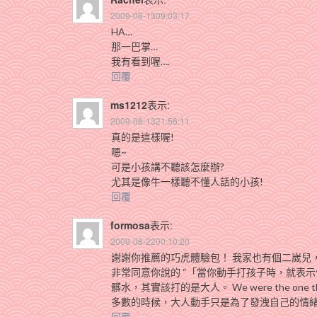
2009-08-1309:03:17
HA…
那一巴掌…
我有看到喔….
回覆
ms1212
表示:
2009-08-1321:56:11
真的是這樣喔!
嗯~
可是小孩講不聽該怎麼辦?
尤其是像牛一樣聽不懂人話的小孩!
回覆
formosa
表示:
2009-08-2200:10:20
謝謝你推薦的巧虎體驗包！ 我家也有個二嵗兒
非常同意你說的 “「當你動手打孩子時，就表示
髒水，其實該打的是大人。 We were the one that 
多數的時候，大人動手只是為了發洩自己的情
回覆