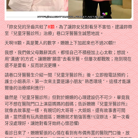
「妳女兒的牙齒共蛀了
8顆
，為了讓妳女兒對看牙不害怕，建議妳帶
至『兒童牙醫診所』治療」巷口牙醫醫生誠懇地說。
天啊!8顆，真是驚人的數字，姍姍上下加起來也不過20顆!!
我想，我們做父母難辭其疚，都怪自己不積極加上心太軟；想說，
用”溝通”的方式，讓姍姍”願意”去看牙醫，但屢次都戰敗；拖到現在
還不是要看，反而狀況更糟。
請巷口牙醫醫生介紹一間『兒童牙醫診所』後，立即撥電話預約；
護士小姐表示，第一次來主要是讓小朋友” 熟悉環境 “，這樣才能讓
爾後的治療順利進行!
雖然是『兒童牙醫診所』但對於姍姍的心理建設仍不可少，畢竟我
可不想在醫院門口上演惡媽媽的戲碼；告訴姍姍『兒童牙醫診所』
就像去故事屋一樣，有親切的大哥哥、大姐姐，還有故事書可閱
讀，當然還有玩具遊戲區；姍姍就才勉強答應!!(沒辦法，第一次看
牙沒處理好，讓她對看牙始終心懷恐懼)
看診日來了，姍姍緊張的心情在看到有布偶佈置的醫院門口後，放