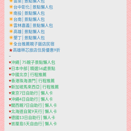
苗栗│景點懶人包
台中彰化│景點懶人包
南投│景點懶人包
台南│景點懶人包
雲林嘉義│景點懶人包
高雄│景點懶人包
墾丁│景點懶人包
全台推薦親子飯店民宿
★
高雄秝芯旅店住房優惠9折
–
♥
沖繩│75親子景點懶人包
♥
日本中部│精選56處景點
♥
中國北京│行程推薦
♥
香港珠海澳門│行程推薦
♥
新加坡馬來西亞│行程推薦
♥
東京7日自助行│懶人卡
♥
沖繩4日自助行│懶人卡
♥
關西親7日自助行│懶人卡
♥
北海道自駕9天行│懶人卡
♥
德國13日自助行│懶人卡
♥
峇厘島5天自由行│懶人卡