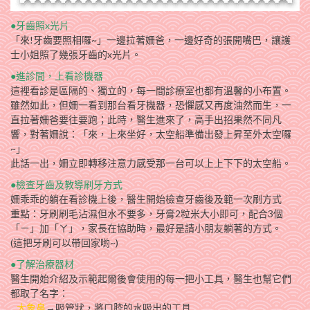
●牙齒照x光片
「來!牙齒要照相囉~」一邊拉著姍爸，一邊好奇的張開嘴巴，讓護
士小姐照了幾張牙齒的x光片。
●進診間，上看診機器
這裡看診是區隔的、獨立的，每一間診療室也都有溫馨的小布置。
雖然如此，但姍一看到那台看牙機器，恐懼感又再度油然而生，一
直拉著姍爸要往要跑；此時，醫生進來了，高手出招果然不同凡
響，對著姍說：「來，上來坐好，太空船準備出發上昇至外太空囉
~」
此話一出，姍立即轉移注意力感受那一台可以上上下下的太空船。
●檢查牙齒及教導刷牙方式
姍乖乖的躺在看診機上後，醫生開始檢查牙齒後及範一次刷方式
重點：牙刷刷毛沾濕但水不要多，牙膏2粒米大小即可，配合3個
「ㄧ」加「ㄚ」，家長在協助時，最好是請小朋友躺著的方式。
(這把牙刷可以帶回家喲~)
●了解治療器材
醫生開始介紹及示範起爾後會使用的每一把小工具，醫生也幫它們
都取了名字：
大象鼻
→吸管狀，將口腔的水吸出的工具