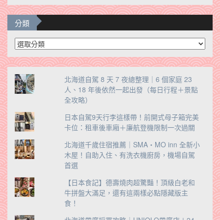
分類
分
類
北海道自駕 8 天 7 夜總整理｜6 個家庭 23
人、18 年後依然一起出發（每日行程＋景點
全攻略）
日本自駕9天行李這樣帶！前開式母子箱完美
卡位：租車後車廂＋廉航登機限制一次過關
北海道千歲住宿推薦｜SMA・MO inn 全新小
木屋！自助入住、有洗衣機廚房，機場自駕
首選
【日本食記】德壽燒肉超驚豔！頂級白老和
牛拼盤大滿足，還有這兩樣必點隱藏版主
食！
北海道帶廣採買攻略｜UNIQLO帶廣店＋24