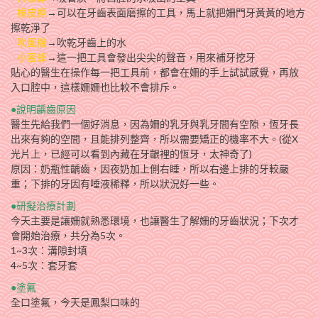
橡皮擦
→可以在牙齒表面磨擦的工具，馬上就把姍門牙黃黃的地方
擦乾淨了
吹風機
→吹乾牙齒上的水
小蜜蜂
→這一把工具會發出尖尖的聲音，用來補牙挖牙
貼心的醫生在操作每一把工具前，都會在姍的手上試試感覺，再放
入口腔中，這樣姍姍也比較不會排斥。
●說明齲齒原因
醫生先給我們一個好消息，因為姍的乳牙與乳牙間有空隙，恆牙長
出來有夠的空間，且能排列整齊，所以需要矯正的機率不大。(從X
光片上，已經可以看到內藏在牙齦裡的恆牙，太神奇了)
原因：奶瓶性齲齒，因夜奶加上側右睡，所以右邊上排的牙較嚴
重；下排的牙因有唾液稀釋，所以狀況好一些。
●研擬治療計劃
今天主要是讓姍就熟悉環境，也讓醫生了解姍的牙齒狀況；下次才
會開始治療，共分為5次。
1~3次：溝隙封填
4~5次：套牙套
●塗氟
全口塗氟，今天是鳳梨口味的