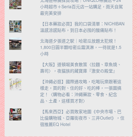
小時超市＋Seria百元店一站購足，雨天自駕
最完美安排
【日本藥妝必買】我的口袋清單：NICHIBAN
溫感涼感貼布，到日本必囤的酸痛貼布！
北海道夕張道之駅｜哈密瓜放題太犯規！
1,800日圓半顆哈密瓜霜淇淋，一待就是1.5
小時
【大阪】道頓堀美食散策〈拉麵、章魚燒、
壽司〉，夜貓族的藏寶庫『激安の殿堂』
【沖繩必逛】國際通攻略，吃喝玩樂跟著這
樣走，買的對、住的好、吃的棒，一張圖搞
定！〈購物必看：沖繩藥妝、零食、紀念
品、土產，這樣買才對〉
【馬來西亞】必買敗家地圖《中央市場、巴
比倫購物城、亞羅街夜市、三井Outlet》，住
宿推薦EQ Hotel