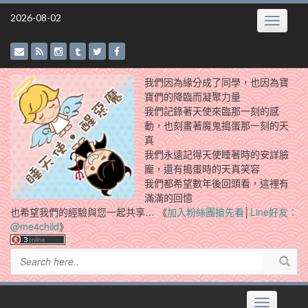
Skip
2026-08-02
Toggle
to
navigatio
content
我們因為緣分成了同學，也因為寶
寶們的降臨而凝聚力量
我們記錄著天使來臨那一刻的感
動，也刻畫著魔鬼搗蛋那一刻的天
真
我們永遠記得天使睡著時的安詳臉
龐，還有搗蛋時的天真笑容
我們都希望數年後回頭看，這裡有
滿滿的回憶
也希望我們的經驗與您一起共享… 《
加入粉絲團搶先看
│
Line好友：
@me4child
》
Toggle