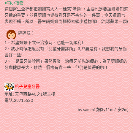
●領小禮物
這個醫生全程都把姍姍當大人一樣來”溝通”，主要也是要讓姍姍知道
牙齒的重要，並且讓姍也覺得看牙是不害怕的一件事；今天姍姍也
表現不錯，所以，醫生請姍姍到櫃檯去領小禮物囉!! (汽球蘋果一顆)
碎碎唸：
1、希望姍姍下次來治療時，也能一切順利!
2、我小時候怎麼沒有「兒童牙醫診所」呢??要是有，我想我的牙齒
會好一些!
3、「兒童牙醫診所」果然專業，治療牙前先治療心；為了讓姍姍的
牙齒健康長大，雖然，價格有貴一些，但仍是值得的啦!!
格子兒童牙醫
地址: 天母西路40之1號三樓
電話:28715520
by sammi (姍3y11m / 安2m)