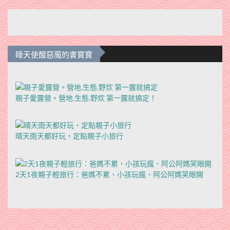
睡天使醒惡魔的書寶寶
親子愛露營。營地.生態.野炊 第一露就搞定！
晴天雨天都好玩，定點親子小旅行
2天1夜親子輕旅行：爸媽不累、小孩玩瘋、阿公阿媽笑眼開