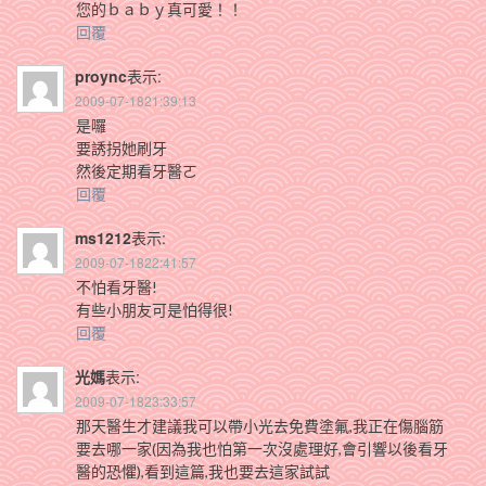
您的ｂａｂｙ真可愛！！
回覆
proync
表示:
2009-07-1821:39:13
是囉
要誘拐她刷牙
然後定期看牙醫ㄛ
回覆
ms1212
表示:
2009-07-1822:41:57
不怕看牙醫!
有些小朋友可是怕得很!
回覆
光媽
表示:
2009-07-1823:33:57
那天醫生才建議我可以帶小光去免費塗氟,我正在傷腦筋
要去哪一家(因為我也怕第一次沒處理好,會引響以後看牙
醫的恐懼),看到這篇,我也要去這家試試