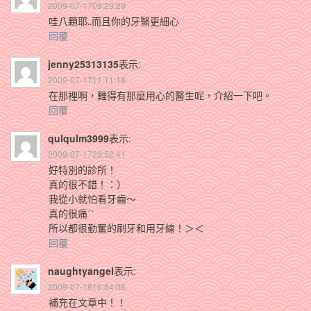
2009-07-1709:29:29
哇八顆耶..而且你的牙醫更細心
回覆
jenny25313135
表示:
2009-07-1711:11:18
在那裡啊，難得有那麼用心的醫生呢，介紹一下吧。
回覆
qulqulm3999
表示:
2009-07-1723:52:41
好特別的診所！
真的很不錯！：）
我從小就怕看牙齒～
真的很痛ˊˋ
所以都很勤奮的刷牙和用牙線！＞＜
回覆
naughtyangel
表示:
2009-07-1816:54:06
補充在文章中！！