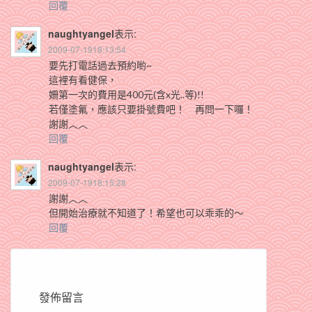
回覆
naughtyangel
表示:
2009-07-1918:13:54
要先打電話過去預約喲~
這裡有看健保，
姍第一次的費用是400元(含x光..等)!!
若僅塗氟，應該只要掛號費吧！ 再問一下囉！
謝謝︿︿
回覆
naughtyangel
表示:
2009-07-1918:15:28
謝謝︿︿
但開始治療就不知道了！希望也可以乖乖的～
回覆
發佈留言