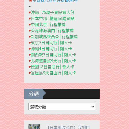
★
高雄秝芯旅店住房優惠9折
–
♥
沖繩│75親子景點懶人包
♥
日本中部│精選56處景點
♥
中國北京│行程推薦
♥
香港珠海澳門│行程推薦
♥
新加坡馬來西亞│行程推薦
♥
東京7日自助行│懶人卡
♥
沖繩4日自助行│懶人卡
♥
關西親7日自助行│懶人卡
♥
北海道自駕9天行│懶人卡
♥
德國13日自助行│懶人卡
♥
峇厘島5天自由行│懶人卡
分類
分
類
【日本藥妝必買】我的口