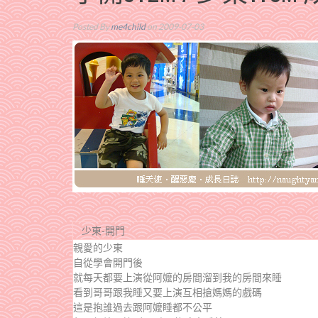
Posted By
me4child
on 2009-07-03
少東-開門
親愛的少東
自從學會開門後
就每天都要上演從阿嬤的房間溜到我的房間來睡
看到哥哥跟我睡又要上演互相搶媽媽的戲碼
這是抱誰過去跟阿嬤睡都不公平