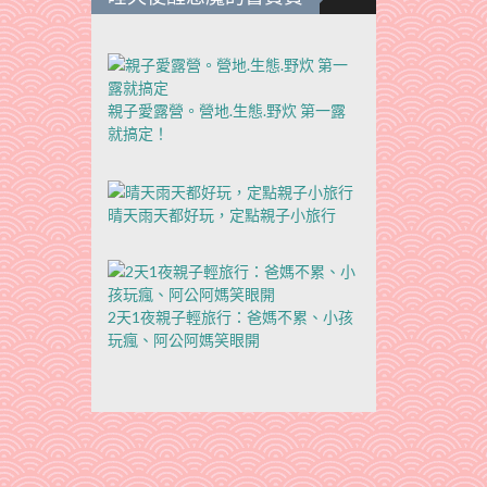
親子愛露營。營地.生態.野炊 第一露
就搞定！
晴天雨天都好玩，定點親子小旅行
2天1夜親子輕旅行：爸媽不累、小孩
玩瘋、阿公阿媽笑眼開