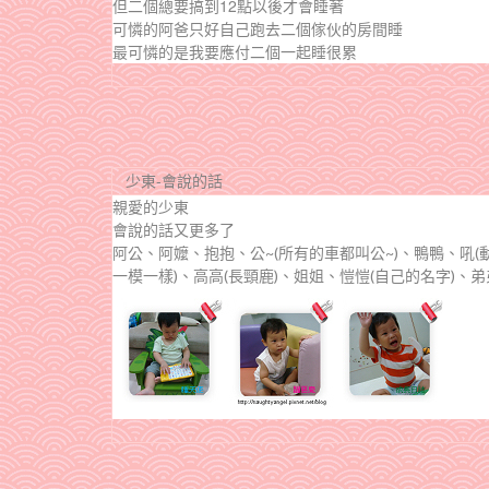
但二個總要搞到12點以後才會睡著
可憐的阿爸只好自己跑去二個傢伙的房間睡
最可憐的是我要應付二個一起睡很累
少東-會說的話
親愛的少東
會說的話又更多了
阿公、阿嬤、抱抱、公~(所有的車都叫公~)、鴨鴨、吼
一模一樣)、高高(長頸鹿)、姐姐、愷愷(自己的名字)、弟