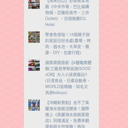
【馬來西亞】必買敗家地
圖《中央市場、巴比倫購
物城、亞羅街夜市、三井
Outlet》，住宿推薦EQ
Hotel
聚會免煩惱！15個親子辦
趴家庭日好去處(農場、烤
肉、戲水池、大草皮、團
康、DIY、包套行程)
讀賣樂園首創【4種職業體
驗/工廠見學新設施GOOD
JOB】大人小孩樂瘋玩!!
(日清食品、日產自動車、
WORLD島精機、知名文
具商kokuyo)
【沖繩新景點】去不了美
麗海水族館沒關係！國際
通上《美麗海水族館直營
店》同樣滿足，免費參觀
還有超大扭蛋機！再加