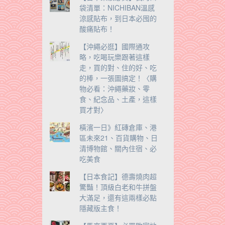
袋清單：NICHIBAN溫感
涼感貼布，到日本必囤的
酸痛貼布！
【沖繩必逛】國際通攻
略，吃喝玩樂跟著這樣
走，買的對、住的好、吃
的棒，一張圖搞定！〈購
物必看：沖繩藥妝、零
食、紀念品、土產，這樣
買才對〉
橫濱一日》紅磚倉庫、港
區未來21、百貨購物、日
清博物館、關內住宿、必
吃美食
【日本食記】德壽燒肉超
驚豔！頂級白老和牛拼盤
大滿足，還有這兩樣必點
隱藏版主食！