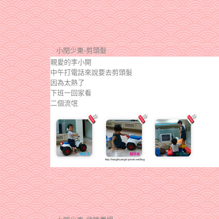
小閏少東-剪頭髮
親愛的李小開
中午打電話來說要去剪頭髮
因為太熱了
下班一回家看
二個流氓