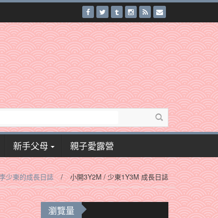
新手父母
親子愛露營
李少東的成長日誌
/
小開3Y2M / 少東1Y3M 成長日誌
瀏覽量