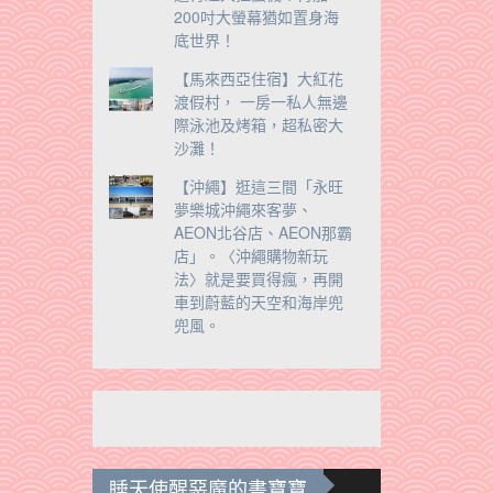
200吋大螢幕猶如置身海
底世界！
【馬來西亞住宿】大紅花
渡假村， 一房一私人無邊
際泳池及烤箱，超私密大
沙灘！
【沖繩】逛這三間「永旺
夢樂城沖繩來客夢、
AEON北谷店、AEON那霸
店」。〈沖繩購物新玩
法〉就是要買得瘋，再開
車到蔚藍的天空和海岸兜
兜風。
睡天使醒惡魔的書寶寶