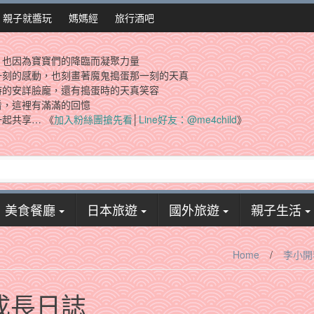
親子就醬玩
媽媽經
旅行酒吧
，也因為寶寶們的降臨而凝聚力量
一刻的感動，也刻畫著魔鬼搗蛋那一刻的天真
時的安詳臉龐，還有搗蛋時的天真笑容
看，這裡有滿滿的回憶
起共享… 《
加入粉絲團搶先看
│
Line好友：@me4child
》
美食餐廳
日本旅遊
國外旅遊
親子生活
Home
/
李小開
M 成長日誌