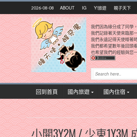
Skip
ABOUT
IG
Y!旅遊
親子天下
2026-08-08
to
content
我們因為緣分成了同學
我們記錄著天使來臨那
我們永遠記得天使睡著
我們都希望數年後回頭
也希望我們的經驗與您一
回到首頁
國內旅遊
國內住宿
小開3Y2M / 少東1Y3