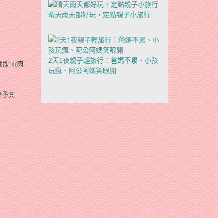
晴天雨天都好玩，定點親子小旅行
2天1夜親子輕旅行：爸媽不累、小孩
煮即可
(
肉
玩瘋、阿公阿媽笑眼開
參予其