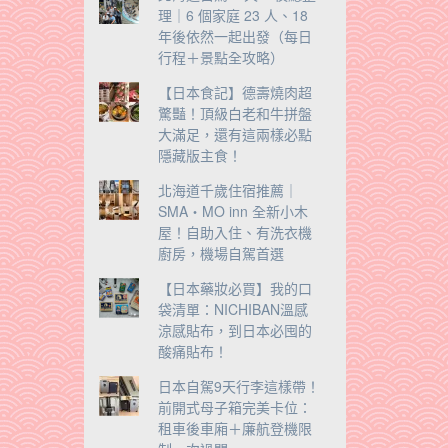
理｜6 個家庭 23 人、18
年後依然一起出發（每日
行程＋景點全攻略）
【日本食記】德壽燒肉超
驚豔！頂級白老和牛拼盤
大滿足，還有這兩樣必點
隱藏版主食！
北海道千歲住宿推薦｜
SMA・MO inn 全新小木
屋！自助入住、有洗衣機
廚房，機場自駕首選
【日本藥妝必買】我的口
袋清單：NICHIBAN溫感
涼感貼布，到日本必囤的
酸痛貼布！
日本自駕9天行李這樣帶！
前開式母子箱完美卡位：
租車後車廂＋廉航登機限