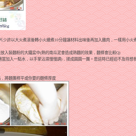
片少許以大火煮滾後轉小火續煮
10
分鐘讓材料出味後再加入雞肉
，
一樣用小火
接放入裝麵粉的大鐵盆中
(
熱的南瓜泥會造成熟麵的效果
，
麵條會比較
Q)
適當加入一點水
，
以手掌沾濕慢慢調
)
，
揉成圓圓一團。恩這時已經迫不及待想
粘
，
將麵團桿平或你要的麵條厚度