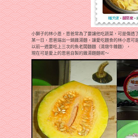
小獅子的林小恩，恩爸常為了要讓他吃蔬菜，可是傷透
某一日，恩爸端出一鍋雞湯麵，讓愛吃麵食的林小恩可
以前一週要吃上三次的魚老闆麵麵（清燉牛雜麵），
現在可是愛上的恩爸自製的雞湯麵麵呢～