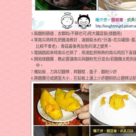
3.
裝麵粉篩過
，
去顆粒
(
不篩也可
)
用大鐵盆裝
(
揉麵用
)
4.
等南瓜熟時先把雞湯煮好
，
湯鍋裝水約
7
分滿
+
花瓜罐頭
+
薑
比較不會老
)
，
香菇最後再加免的湯之變黑。
5.
電鍋跳起來時南瓜也熟了
，
用湯匙把熱熱的南瓜肉刮下直
6.
開始揉麵團
，
務必要讓南瓜與麵粉充分混合
(
若麵團太乾則
中。
7.
備鉆板
，
刀具切麵條
，
桿麵棍
，
盤子
，
麵粉少許
8.
將麵團分成適當大小
，
在鉆板上灑上少許麵粉防止麵條沾