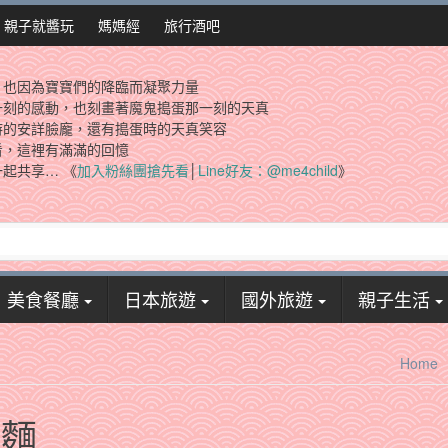
親子就醬玩
媽媽經
旅行酒吧
，也因為寶寶們的降臨而凝聚力量
一刻的感動，也刻畫著魔鬼搗蛋那一刻的天真
時的安詳臉龐，還有搗蛋時的天真笑容
看，這裡有滿滿的回憶
起共享… 《
加入粉絲團搶先看
│
Line好友：@me4child
》
美食餐廳
日本旅遊
國外旅遊
親子生活
Home
瓜麵