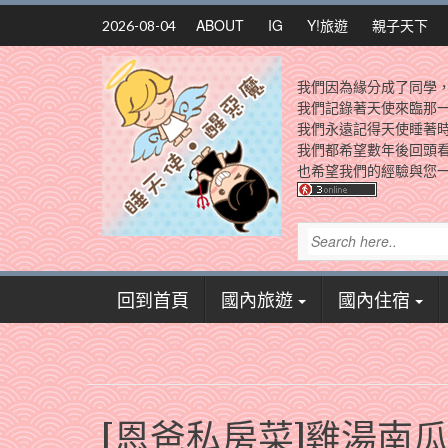
Skip
ABOUT
IG
Y!旅遊
親子天下
2026-08-04
to
content
我們因為緣分成了同學
我們記錄著天使來臨那
我們永遠記得天使睡著
我們都希望數年後回頭
也希望我們的經驗與您一
回到首頁
國內旅遊
國內住宿
[恩爸私房菜]雞湯南