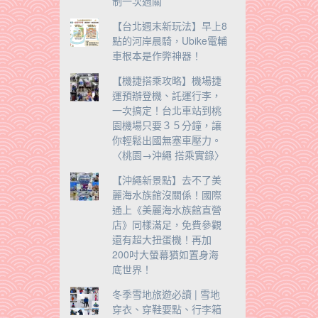
制一次過關
【台北週末新玩法】早上8
點的河岸晨騎，Ubike電輔
車根本是作弊神器！
【機捷搭乘攻略】機場捷
運預辦登機、託運行李，
一次搞定！台北車站到桃
園機場只要３５分鐘，讓
你輕鬆出國無塞車壓力。
〈桃園→沖繩 搭乘實錄〉
【沖繩新景點】去不了美
麗海水族館沒關係！國際
通上《美麗海水族館直營
店》同樣滿足，免費參觀
還有超大扭蛋機！再加
200吋大螢幕猶如置身海
底世界！
冬季雪地旅遊必讀 | 雪地
穿衣、穿鞋要點、行李箱