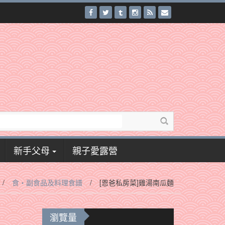
新手父母
親子愛露營
/
食‧副食品及料理食譜
/
[恩爸私房菜]雞湯南瓜麵
瀏覽量