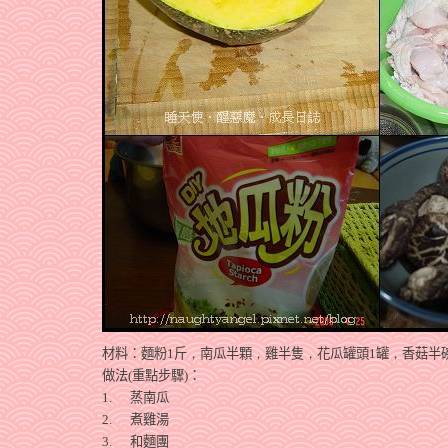
材料：麵粉
1
斤
，
南瓜半顆
，
雞半隻
，
花瓜罐頭
1
罐
，
香菇半
做法(
重點步驟)
：
1.
蒸南瓜
2.
煮雞湯
3.
和麵團