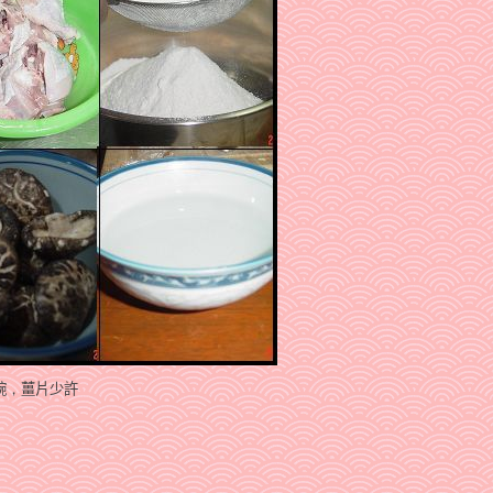
碗
，
薑片少許