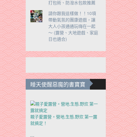
打包術、防潑水包款推薦
請你跟我這樣做！！10項
帶動氣氛的團康遊戲，讓
大人小孩通通玩嗨在一起
～ (露營、大地遊戲、家庭
日也適合)
睡天使醒惡魔的書寶寶
親子愛露營。營地.生態.野炊 第一露
就搞定！