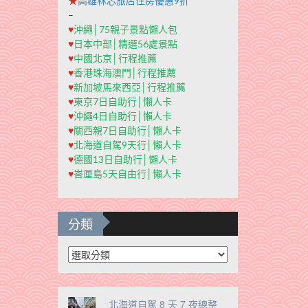
★
高雄秝芯旅店住房優惠9折
–
♥
沖繩│75親子景點懶人包
♥
日本中部│精選56處景點
♥
中國北京│行程推薦
♥
香港珠海澳門│行程推薦
♥
新加坡馬來西亞│行程推薦
♥
東京7日自助行│懶人卡
♥
沖繩4日自助行│懶人卡
♥
關西親7日自助行│懶人卡
♥
北海道自駕9天行│懶人卡
♥
德國13日自助行│懶人卡
♥
峇厘島5天自由行│懶人卡
分類
分
類
北海道自駕 8 天 7 夜總整