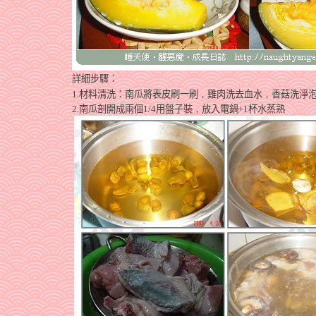
詳細步驟：
1.
材料清洗：南瓜將表皮刷一刷
，
雞肉洗去血水
，
香菇洗淨
2.
南瓜剖開成兩個
1/4
用盤子裝
，
放入電鍋
+1
杯水蒸熟