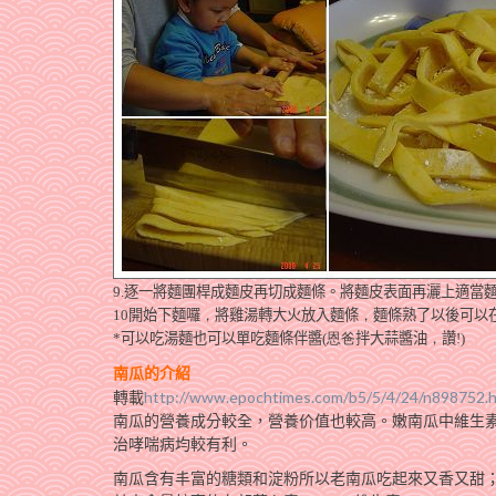
9.
逐一將麵團桿成麵皮再切成麵條。將麵皮表面再灑上適當
10
開始下麵囉
，
將雞湯轉大火放入麵條
，
麵條熟了以後可以
*
可以吃湯麵也可以單吃麵條伴醬
(恩爸
拌大蒜醬油
，
讚
!)
南瓜
紹
的介
轉載
http://www.epochtimes.com/b5/5/4/24/n898752.
南瓜的營養成分較全，營養价值也較高。嫩南瓜中維生
治哮喘病均較有利。
南瓜含有丰富的糖類和淀粉所以老南瓜吃起來又香又甜