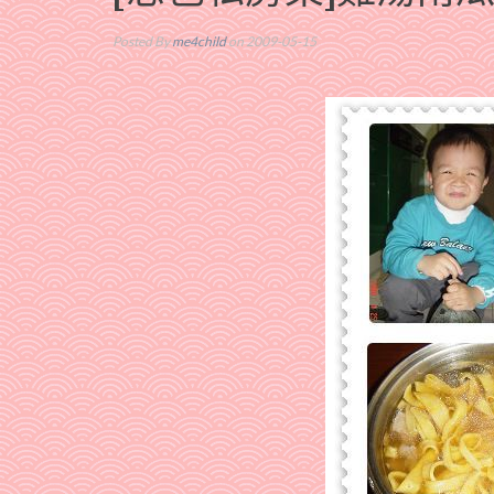
Posted By
me4child
on 2009-05-15