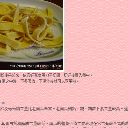
麵粉後捲起來
，
依喜好寬度用刀子切開
，
切好後置入盤中。
在湯之中浸一下多吸收一下湯汁後就可以享用啦。
htm
素C及葡萄糖含量比老南瓜丰富。老南瓜則鈣、鐵、胡蘿卜素含量較高。
；其蛋白質和脂肪含量較低。南瓜的營養价值主要表現在它含有較丰富的