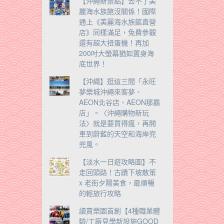
【沖繩新景點】去不了美
麗海水族館沒關係！國際
通上《美麗海水族館直營
店》同樣滿足，免費參觀
還有超大扭蛋機！再加
200吋大螢幕猶如置身海
底世界！
【沖繩】逛這三間「永旺
夢樂城沖繩來客夢、
AEON北谷店、AEON那霸
店」。〈沖繩購物新玩
法〉就是要買得瘋，再開
車到蔚藍的天空和海岸兜
兜風。
【淡水一日遊攻略圖】不
走回頭路！古蹟下坡散策
x 老街夕陽美食，最順暢
的輕旅行攻略
讀賣樂園首創【4種職業體
驗/工廠見學新設施GOOD