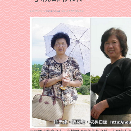
Posted By
me4child
on 2009-05-08