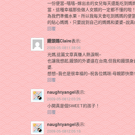
一份便當~嘻嘻~嫁出去的女兒每天還能吃到媽
當，這種幸福那些做人女婿的一定都不懂的啦
為我們準備水果，所以我每天會吃到媽媽的便
的貼心媽媽，只要說到自己的媽媽和婆婆~說
回覆
饅頭媽Claire
表示:
2009-05-0811:38:06
光媽,這篇文章真賺人熱淚啊~
也讓我想起,饅頭的外婆遠在台南,但我和饅頭身
婆.
想想~我也是很幸福的~祝各位媽咪:母親節快樂!
回覆
naughtyangel
表示:
2009-05-0812:03:26
小開真是個SWEET的孩子！
回覆
naughtyangel
表示:
2009-05-0812:05:16