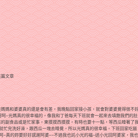
這篇文章
是媽媽和婆婆真的還是會有差，我晚點回家接小孩，就會對婆婆覺得很不
呵呵~光媽真的很幸福的，像我和丁爸每天下班就會一起來去填飽我們的肚
孩的副食品或是忙家事，東摸摸西摸摸，有時也要十一點，等西瓜睡著了
前就忙完洗好澡，跟西瓜一塊去睡覺，所以光媽真的很幸福，下班回家吃飯
呵~真的妳要好好感謝阿婆~~不過我也託小光的福~送小光回阿婆家，我