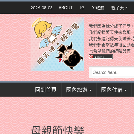
Skip
ABOUT
IG
Y!旅遊
親子天下
2026-08-08
to
content
我們因為緣分成了同學
我們記錄著天使來臨那
我們永遠記得天使睡著
我們都希望數年後回頭
也希望我們的經驗與您一
回到首頁
國內旅遊
國內住宿
母親節快樂