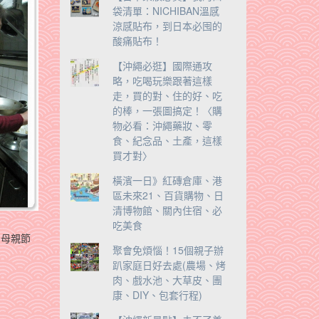
袋清單：NICHIBAN溫感
涼感貼布，到日本必囤的
酸痛貼布！
【沖繩必逛】國際通攻
略，吃喝玩樂跟著這樣
走，買的對、住的好、吃
的棒，一張圖搞定！〈購
物必看：沖繩藥妝、零
食、紀念品、土產，這樣
買才對〉
橫濱一日》紅磚倉庫、港
區未來21、百貨購物、日
清博物館、關內住宿、必
吃美食
。母親節
聚會免煩惱！15個親子辦
趴家庭日好去處(農場、烤
肉、戲水池、大草皮、團
康、DIY、包套行程)