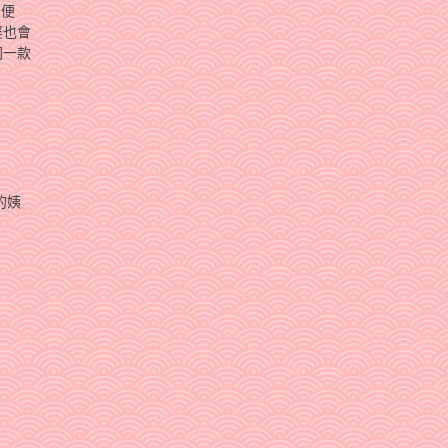
的便
婆也會
同一款
的姨