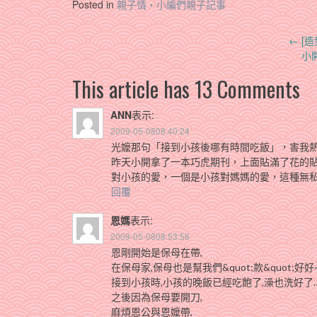
Posted in
親子情‧小編們親子記事
Post
←
[造
小開
navigation
This article has 13 Comments
ANN
表示:
2009-05-0808:40:24
光嬤那句「接到小孩後哪有時間吃飯」，害我
昨天小開拿了一本巧虎期刊，上面貼滿了花的
對小孩的愛，一個是小孩對媽媽的愛，這種無
回覆
恩媽
表示:
2009-05-0808:53:56
恩剛開始是保母在帶,
在保母家,保母也是幫我們&quot;款&quot;好好
接到小孩時,小孩的晚飯已經吃飽了,澡也洗好了
之後因為保母要開刀,
麻煩恩公與恩嬤帶,