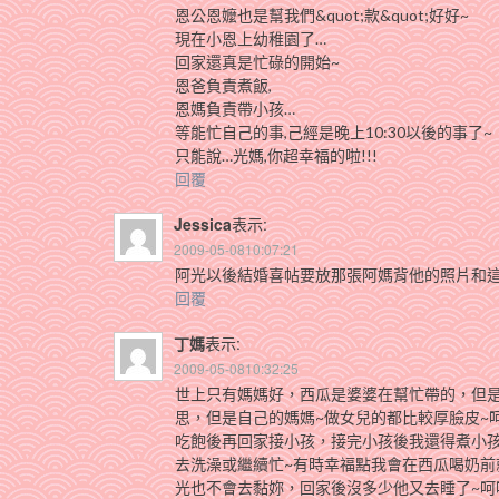
恩公恩嬤也是幫我們&quot;款&quot;好好~
現在小恩上幼稚園了…
回家還真是忙碌的開始~
恩爸負責煮飯,
恩媽負責帶小孩…
等能忙自己的事,己經是晚上10:30以後的事了~
只能說…光媽,你超幸福的啦!!!
回覆
Jessica
表示:
2009-05-0810:07:21
阿光以後結婚喜帖要放那張阿媽背他的照片和
回覆
丁媽
表示:
2009-05-0810:32:25
世上只有媽媽好，西瓜是婆婆在幫忙帶的，但
思，但是自己的媽媽~做女兒的都比較厚臉皮~
吃飽後再回家接小孩，接完小孩後我還得煮小
去洗澡或繼續忙~有時幸福點我會在西瓜喝奶
光也不會去黏妳，回家後沒多少他又去睡了~呵