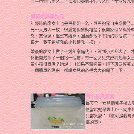
三年四班的廖女士，在她們那個年代的女姓，十個有九
黑貓姐與黑狗兄
年輕時的廖女士也是黑貓姐一名，與黑狗兄自由戀愛了
兄～大男人一枚，很愛她但曾動粗過；很顧家但又與外
怒、悲傷過，但沒有離開，因為她放不下她的四個孩子
長大，我不希望我的小孩跟我一樣〕。
婚後的廖女士做了十幾年家庭代工，等到小孩都大了，
休後開始孫子一個接一個帶，有一回女兒突然問起廖女
帶小孩很累嗎？她說：〔如果不幫妳帶，妳下班要趕著
一個簡單的理由，卻讓女兒的心裡大大的震了一下。
用小孩換便當
每天早上女兒把兒子帶去
便當給她帶去上班，同事
兒都笑說：〔這可是我每
福的事。