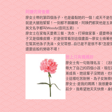
阿嬤的背後靈
廖女士帶的第四個孫子，也是最黏她的一個！成天不是
就是大腿抱緊緊！一刻都不願離開，阿姨們都笑他是五弟
英文名字都叫Woody(音同五弟）。
廖女士在家每天要煮三餐、洗衣、打掃做家事，還要帶
子又是個橡皮糖，於是很常看到這個畫面～廖女士揹著
在幫其他孫子洗澡。女兒常想…自已是不是很不孝?怎麼
還要這般的勞碌不堪！
世上只有媽媽好
廖女士有一句致理名言：〔活
帶大了自己的四個小孩，現在
漸成長，她這輩子沒閒過，也
士這樣吃苦耐勞、為子女無條
廖女士-是我的媽媽！我很慶
前夕，我希望她天天快樂，身