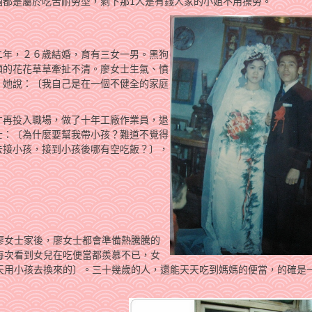
個都是屬於吃苦耐勞型，剩下那1人是有錢人家的小姐不用操勞。
二年，２６歲結婚，育有三女一男。黑狗
頭的花花草草牽扯不清。廖女士生氣、憤
。她說：〔我自己是在一個不健全的家庭
才再投入職場，做了十年工廠作業員，退
士：〔為什麼要幫我帶小孩？難道不覺得
去接小孩，接到小孩後哪有空吃飯？〕，
廖女士家後，廖女士都會準備熱騰騰的
每次看到女兒在吃便當都羨慕不已，女
天用小孩去換來的〕。三十幾歲的人，還能天天吃到媽媽的便當，的確是