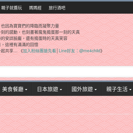
親子就醬玩
媽媽經
旅行酒吧
，也因為寶寶們的降臨而凝聚力量
一刻的感動，也刻畫著魔鬼搗蛋那一刻的天真
時的安詳臉龐，還有搗蛋時的天真笑容
看，這裡有滿滿的回憶
起共享… 《
加入粉絲團搶先看
│
Line好友：@me4child
》
美食餐廳
日本旅遊
國外旅遊
親子生活