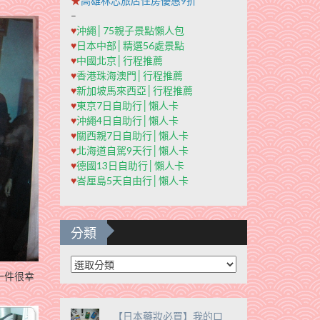
★
高雄秝芯旅店住房優惠9折
–
♥
沖繩│75親子景點懶人包
♥
日本中部│精選56處景點
♥
中國北京│行程推薦
♥
香港珠海澳門│行程推薦
♥
新加坡馬來西亞│行程推薦
♥
東京7日自助行│懶人卡
♥
沖繩4日自助行│懶人卡
♥
關西親7日自助行│懶人卡
♥
北海道自駕9天行│懶人卡
♥
德國13日自助行│懶人卡
♥
峇厘島5天自由行│懶人卡
分類
分
一件很幸
類
【日本藥妝必買】我的口