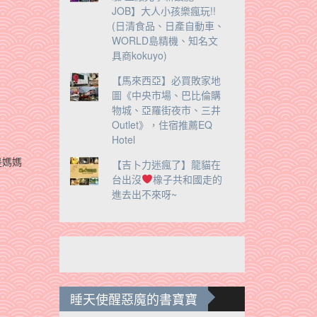
JOB】大人小孩樂瘋玩!!
(日清食品、日產自動車、
WORLD島精機、知名文
具商kokuyo)
【馬來西亞】必買敗家地
圖《中央市場、巴比倫購
物城、亞羅街夜市、三井
Outlet》，住宿推薦EQ
Hotel
是媽媽
【吉卜力迷瘋了】龍貓在
台出沒
橡子共和國走的
進去出不來呀~
睡天使醒惡魔的書寶寶