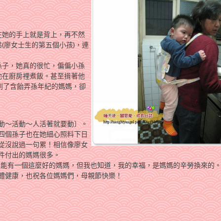
在她的手上就是背上，再不然
(廖女士生的第五個小孩)，連
孫子，她真的很忙，偏偏小孫
他在廚房裡煮飯。甚至揹著他
到了含飴弄孫年紀的媽媽，卻
動～活動～人活著就要動〕。
四個孫子也在她細心照料下日
從沒說過一句累！相信像廖女
件付出的媽媽很多。
幸能有一個這麼好的媽媽，但我也知道，我的幸福，是媽媽的辛勞換來的
體健康，也祝各位媽媽們，母親節快樂！