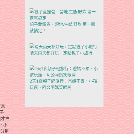
親子愛露營。營地.生態.野炊 第一露
就搞定！
晴天雨天都好玩，定點親子小旅行
2天1夜親子輕旅行：爸媽不累、小孩
玩瘋、阿公阿媽笑眼開
好意
子，
我才會
，小
也分到