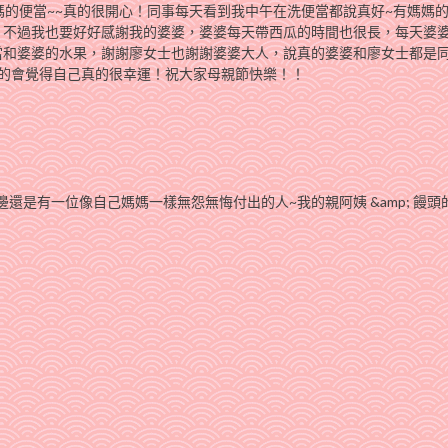
媽的便當~~真的很開心！同事每天看到我中午在洗便當都說真好~有媽媽
！不過我也要好好感謝我的婆婆，婆婆每天帶西瓜的時間也很長，每天婆
當和婆婆的水果，謝謝廖女士也謝謝婆婆大人，說真的婆婆和廖女士都是
真的會覺得自己真的很幸運！祝大家母親節快樂！！
邊還是有一位像自己媽媽一樣無怨無悔付出的人~我的親阿姨 &amp; 饅頭