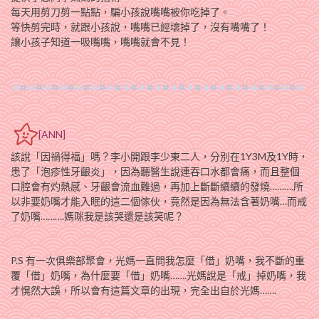
每天用剪刀剪一點點，騙小孩說嘴嘴被你吃掉了。
等快剪完時，就跟小孩說，嘴嘴已經壞掉了，沒有嘴嘴了！
讓小孩子知道一吸嘴嘴，嘴嘴就會不見！
[ANN]
該說「因禍得福」嗎？李小開跟李少東二人，分別在1Y3M及1Y時，
患了「泡疹性牙齦炎」，因為聽醫生說連吞口水都會痛，而且整個
口腔會有灼熱感、牙齦會流血難過，再加上斷斷續續的發燒……….所
以非要奶嘴才能入眠的這二個傢伙，竟然是因為無法含著奶嘴…而戒
了奶嘴……….媽咪我是該哭還是該笑呢？
P.S 有一次俱樂部聚會，光媽一直問我怎麼「借」奶嘴，我不斷的重
覆「借」奶嘴，為什麼要「借」奶嘴…….光媽說是「戒」掉奶嘴，我
才愰然大誤，所以會有這篇文章的出現，完全出自於光媽…….