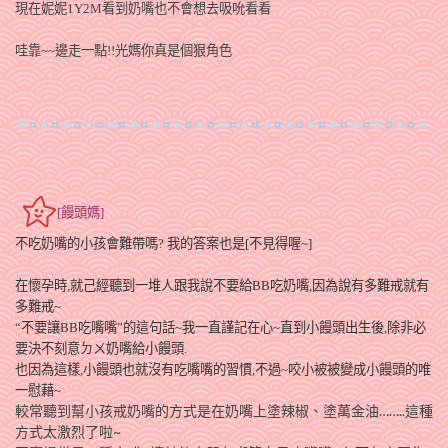
現在妮妮
1Y2M
看到奶嘴也不會想去吸吮看看
哇靠~~邊走一點!!光媽你真是個狠角色
[饅頭媽]
不吃奶嘴的小孩會難帶嗎? 我的答案也是[不見得喔~]
在懷孕時,就己經聽到一堆人跟我說不要給BB吃奶嘴,因為說有多難戒就有
多難戒~
“不要讓BB吃嘴嘴”的這句話~我一直謹記在心~直到小饅頭出生後,除非必
要決不刻意ㄉㄨ奶嘴給小饅頭.
也因為這樣,小饅頭也就沒有吃嘴嘴的習慣,不過~咬小被被變成小饅頭的唯
一慰藉~
較常聽到幫小孩戒奶嘴的方式是在奶嘴上塗辣椒、塗萬金油……
..這種
方式太激烈了啦~