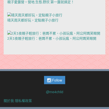
親子愛露營。營地.生態.野炊 第一露就搞定！
晴天雨天都好玩，定點親子小旅行
2天1夜親子輕旅行：爸媽不累、小孩玩瘋、阿公阿媽笑眼開
Follow
@me4child
關於我
隱私權政策