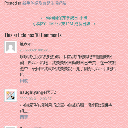
Posted in
新手爸媽及育兒生活經驗
Post
←
幼稚園保育參觀日-小班
navigation
小開2Y11M / 少東12M 成長日誌
→
This article has 10 Comments
魚
表示:
2009-03-3109:56:58
哆哆我也沒給她吃奶嘴，因為我怕他嘴吧會翹翹的很
醜，所以不給吃，我婆婆很自動的自己去買，在一次旅
遊中，玩回來我就跟我婆婆說不見了剛好可以不用吃哈
哈
回覆
naughtyangel
表示:
2009-03-3112:03:37
小啵媽現在想利用巧虎幫小啵戒奶嘴，我們敬請期待
吧…..
回覆