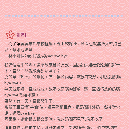
[姍媽]
∵為了讓
婆婆帶起來較輕鬆，晚上較好睡，所以也就無法太堅持己
見，幫她戒奶嘴…
∴林小姍快2歲才跟奶嘴say bye bye
我這個沒用的媽，還不敢來硬的方式，因為她只要去跟公婆”盧”一
下，自然而然就能得到奶嘴了；
靠的是「巧虎」的幫忙，有一集的內容，就是在教導小朋友跟奶嘴
bye bye，
每天就跟姍一直唸唸唸，說不吃奶嘴的好處…還一直唱巧虎的奶嘴
bye bye 歌給她聽，
果然，有一天，奇蹟發生了..
當我下車買”鮮芋仙”時，姍突然從車內，把奶嘴往外扔，然後對它
說：奶嘴bye bye；
回家後，她還跟去跟公婆說，我的奶嘴不見了..我不吃了；
說也奇怪，從那天起，她就不盧了；雖然她會想吃，但只要提醒