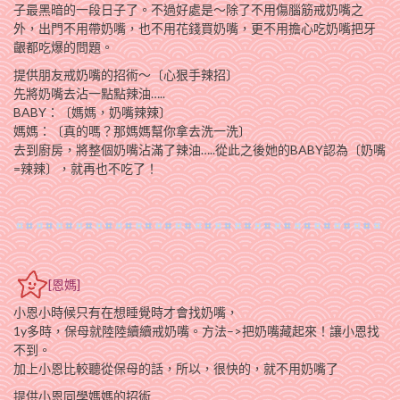
子最黑暗的一段日子了。不過好處是～除了不用傷腦筋戒奶嘴之
外，出門不用帶奶嘴，也不用花錢買奶嘴，更不用擔心吃奶嘴把牙
齦都吃爆的問題。
提供朋友戒奶嘴的招術～〔心狠手辣招〕
先將奶嘴去沾一點點辣油…..
BABY：〔媽媽，奶嘴辣辣〕
媽媽：〔真的嗎？那媽媽幫你拿去洗一洗〕
去到廚房，將整個奶嘴沾滿了辣油…..從此之後她的BABY認為〔奶嘴
=辣辣〕，就再也不吃了！
[恩媽]
小恩小時候只有在想睡覺時才會找奶嘴，
1y多時，保母就陸陸續續戒奶嘴。方法–>把奶嘴藏起來！讓小恩找
不到。
加上小恩比較聽從保母的話，所以，很快的，就不用奶嘴了
提供小恩同學媽媽的招術