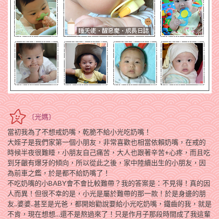
〔光媽〕
當初我為了不想戒奶嘴，乾脆不給小光吃奶嘴！
大姪子是我們家第一個小朋友，非常喜歡也相當依賴奶嘴，在戒的
時候半夜很難睡，小朋友自己痛苦，大人也跟著辛苦+心疼，而且吃
到牙齦有爆牙的傾向，所以從此之後，家中陸續出生的小朋友，因
為前車之鑑，於是都不給奶嘴了！
不吃奶嘴的小BABY會不會比較難帶？我的答案是：不見得！真的因
人而異！但很不幸的是，小光是屬於難帶的那一款！於是身邊的朋
友..婆婆..甚至是光爸，都開始勸說要給小光吃奶嘴，鐵齒的我，就是
不肯
，現在想想…還不是熬過來了！只是作月子那段時間成了我這輩