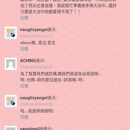
怕丁西瓜也會這樣，我就幫忙準備很多條大浴巾…還好
只要是大浴巾他都愛得不得了！！
回覆
naughtyangel
表示:
2009-04-0313:04:17
eileen媽…意志.意志
回覆
ACHING
表示:
2009-04-0520:46:47
為了幫寶貝們戒奶嘴,媽咪們真是各出奇招呀~
呵~光媽~妳的那位朋友~好熟哦~呵~
回覆
naughtyangel
表示:
2009-04-0609:04:39
哈….就是妳姐姐啦!
回覆
yasmine422
表示: