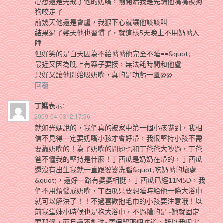
心想還是先戒了他的奶嘴，剛開始我是先騙他嘴嘴被狗
狗咬走了
前幾天他還是會盧，我狠下心就讓他該該叫
結果過了幾天他也習慣了，就這樣5天晚上不用奶嘴入
睡
但好笑的是白天因為不給嘴嘴他完全不睡==&quot;
最近又因為晚上有案子要接，無法耗時間和他盧
只好又讓他開始吸奶嘴，真的是功虧一匱@@
回覆
丁媽
表示:
2009-04-0312:17:36
就如光媽說的，我們真的被家中第一個小孩嚇到，我相
信不見得一定要奶嘴小孩才會好帶，我很堅持小孩不需
要靠奶嘴的！為了奶嘴的問題也和丁爸爸大吵過，丁爸
爸不懂我的堅持是什麼！丁西瓜是奶奶在帶的，丁西瓜
還沒有出生我就一直跟婆婆洗腦&quot;吃奶嘴的壞處
&quot;，還好一路有婆婆相挺，丁西瓜已經11M5D，我
們不用煩惱戒奶嘴，丁西瓜只要想睡時給他一條大浴巾
就可以解決了！！不過喜歡抱毛巾的小孩要注意哦！以
前我堂妹小時候也是抱大浴巾，不過糟的是~她就固定
要那條，而且還不能洗~要保留那個味道，所以我很害