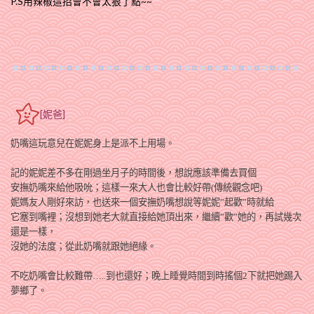
P.S用辣椒這招會不會太狠了點~~
[妮爸]
奶嘴這玩意兒在妮妮身上是派不上用場。
記的妮妮差不多在剛過坐月子的時間後，想說應該準備去買個
安撫奶嘴來給他吸吮；這樣一來大人也會比較好帶
(
傳統觀念吧
)
妮媽友人剛好來訪，也送來一個安撫奶嘴想說等妮妮
”
起歡
”
時就給
它塞到嘴裡；沒想到她老大就直接給她頂出來，繼續”歡”她的
，
再試幾次
還是一樣，
沒她的法度
；
從此奶嘴就跟她絕緣。
不吃奶嘴會比較難帶
…..
到也還好；晚上睡覺時間到時搖個2下就把她踢入
夢鄉了。