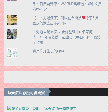
品、日產自動車、WORLD島精機、知名文具
商kokuyo)
【吉卜力迷瘋了】龍貓在台出沒
橡子共和
國走的進去出不來呀~
北海道自駕 8 天 7 夜總整理｜6 個家庭 23
人、18 年後依然一起出發（每日行程＋景點
全攻略）
寶貝乳牙生長的Q&A
睡天使醒惡魔的書寶寶