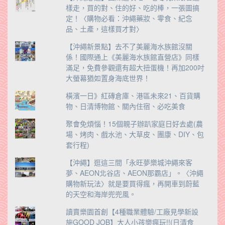
樣走，買的對、住的好、吃的棒，一張圖搞
定！〈購物必看：沖繩藥妝、零食、紀念
品、土產，這樣買才對〉
【沖繩新景點】去不了美麗海水族館沒關
係！國際通上《美麗海水族館直營店》同樣
滿足，免費參觀還有超大扭蛋機！再加200吋
大螢幕猶如置身海底世界！
橫濱一日》紅磚倉庫、港區未來21、百貨購
物、日清博物館、關內住宿、必吃美食
聚會免煩惱！15個親子辦趴家庭日好去處(農
場、烤肉、戲水池、大草皮、團康、DIY、包
套行程)
【沖繩】逛這三間「永旺夢樂城沖繩來客
夢、AEON北谷店、AEON那霸店」。〈沖繩
購物新玩法〉就是要買得瘋，再開車到蔚藍
的天空和海岸兜兜風。
讀賣樂園首創【4種職業體驗/工廠見學新設
施GOOD JOB】大人小孩樂瘋玩!!(日清食