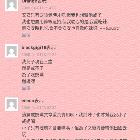
Orange
表示:
2009-04-0111:14:29
安安只有要睡覺時才吃,但我也想幫他戒了,
我也想要用辣椒這招,但我耽心的是,我愛吃辣,
懷安安時也吃,會不會安安也喜歡吃辣呀! = =&quot;'
回覆
blackgigi16
表示:
2009-04-0118:47:24
我兒子現在三歲
還是戒不了
為了吃奶嘴
還說謊
回覆
eileen
表示:
2009-04-0123:02:32
這篇戒奶嘴文章還真實用咧，我前陣子也才幫我家小子
戒奶嘴
小子只有睡前才會要嘴嘴，但為了之後方便帶他出國去
玩