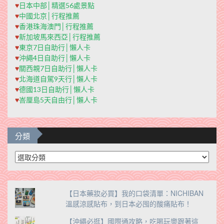
♥
日本中部│精選56處景點
♥
中國北京│行程推薦
♥
香港珠海澳門│行程推薦
♥
新加坡馬來西亞│行程推薦
♥
東京7日自助行│懶人卡
♥
沖繩4日自助行│懶人卡
♥
關西親7日自助行│懶人卡
♥
北海道自駕9天行│懶人卡
♥
德國13日自助行│懶人卡
♥
峇厘島5天自由行│懶人卡
分類
分
類
【日本藥妝必買】我的口袋清單：NICHIBAN
溫感涼感貼布，到日本必囤的酸痛貼布！
【沖繩必逛】國際通攻略，吃喝玩樂跟著這