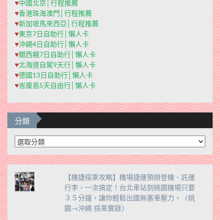
♥
中國北京│行程推薦
♥
香港珠海澳門│行程推薦
♥
新加坡馬來西亞│行程推薦
♥
東京7日自助行│懶人卡
♥
沖繩4日自助行│懶人卡
♥
關西親7日自助行│懶人卡
♥
北海道自駕9天行│懶人卡
♥
德國13日自助行│懶人卡
♥
峇厘島5天自由行│懶人卡
分類
分
類
【機捷搭乘攻略】機場捷運預辦登機、託運
行李，一次搞定！台北車站到桃園機場只要
３５分鐘，讓你輕鬆出國無塞車壓力。〈桃
園→沖繩 搭乘實錄〉