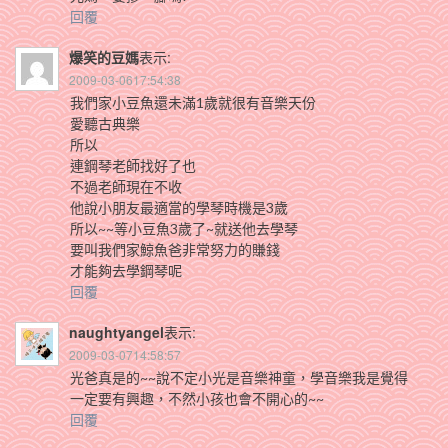
回覆
爆笑的豆媽
表示:
2009-03-0617:54:38
我們家小豆魚還未滿1歲就很有音樂天份
愛聽古典樂
所以
連鋼琴老師找好了也
不過老師現在不收
他說小朋友最適當的學琴時機是3歲
所以~~等小豆魚3歲了~就送他去學琴
要叫我們家鯨魚爸非常努力的賺錢
才能夠去學鋼琴呢
回覆
naughtyangel
表示:
2009-03-0714:58:57
光爸真是的~~說不定小光是音樂神童，學音樂我是覺得
一定要有興趣，不然小孩也會不開心的~~
回覆