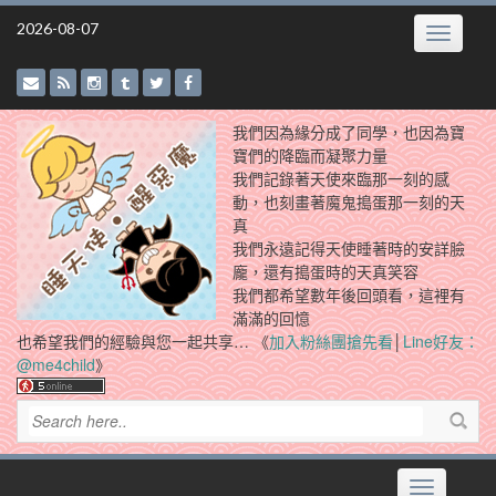
Skip
2026-08-07
Toggle
to
navigatio
content
我們因為緣分成了同學，也因為寶
寶們的降臨而凝聚力量
我們記錄著天使來臨那一刻的感
動，也刻畫著魔鬼搗蛋那一刻的天
真
我們永遠記得天使睡著時的安詳臉
龐，還有搗蛋時的天真笑容
我們都希望數年後回頭看，這裡有
滿滿的回憶
也希望我們的經驗與您一起共享… 《
加入粉絲團搶先看
│
Line好友：
@me4child
》
Toggle