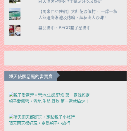
府天滿宮+博多巴士總站好吃又好逛
【馬來西亞住宿】大紅花渡假村， 一房一私
人無邊際泳池及烤箱，超私密大沙灘！
嬰兒揹巾‧BECO雙子星揹巾
睡天使醒惡魔的書寶寶
親子愛露營。營地.生態.野炊 第一露就搞定！
晴天雨天都好玩，定點親子小旅行