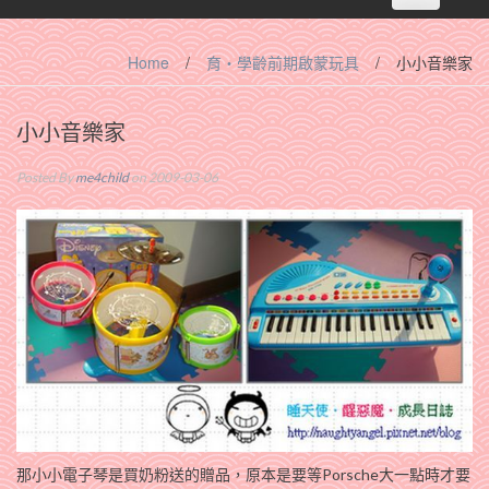
navigation
Home
/
育‧學齡前期啟蒙玩具
/
小小音樂家
小小音樂家
Posted By
me4child
on 2009-03-06
那小小電子琴是買奶粉送的贈品，原本是要等Porsche大一點時才要