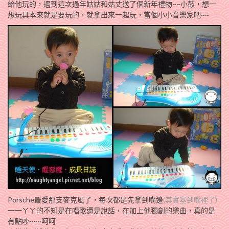
給他玩的，遇到這次過年姑姑和姑丈送了個新年禮物~~小鼓，想一
想玩具本來就是要玩的，就拿出來一起玩，當個小小音樂家吧~~
Porsche最愛那支麥克風了，每次都是先拿到嘴邊
(其實塞到嘴裡了)
一一ㄚㄚ的不知是在唱歌還是說話，在加上他獨創的樂曲，真的是
有點吵~~~呵呵