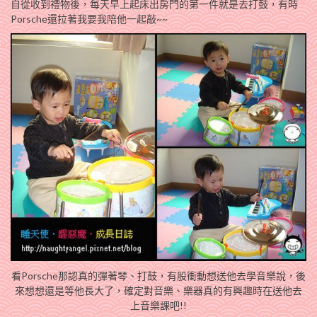
自從收到禮物後，每天早上起床出房門的第一件就是去打鼓，有時
Porsche還拉著我要我陪他一起敲~~
看Porsche那認真的彈著琴、打鼓，有股衝動想送他去學音樂說，後
來想想還是等他長大了，確定對音樂、樂器真的有興趣時在送他去
上音樂課吧!!