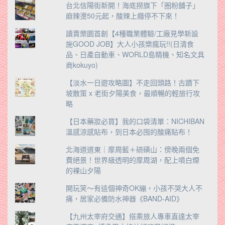
台北信陽街新開！海底撈旗下「圈粉舖子」
麻辣燙50元起，酸辣上癮停不下來！
讀賣樂園首創【4種職業體驗/工廠見學新設
施GOOD JOB】大人小孩樂瘋玩!!(日清食
品、日產自動車、WORLD島精機、知名文具
商kokuyo)
【淡水一日遊攻略圖】不走回頭路！古蹟下
坡散策 x 老街夕陽美食，最順暢的輕旅行攻
略
【日本藥妝必買】我的口袋清單：NICHIBAN
溫感涼感貼布，到日本必囤的酸痛貼布！
北海道道東｜摩周藍＋硫磺山：傍晚兩個免
費絕景！世界級透明的摩周湖，配上噴白煙
的裸山夕陽
開玩笑～有這個神奇OK繃，小孩不哭大人不
痛，居家必備防水神器《BAND-AID》
【九州太宰府交通】搭乘旅人專車直達太宰