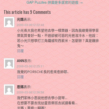
navigation
GAP Puzzles-拼圖是多感官的遊戲
→
This article has 9 Comments
光媽
表示:
2009-03-0612:22:48
小光長大我也希望他去學一樣樂器，因為我總覺得學音
樂氣質會好一點，不過卻被可惡的光爸潑冷水，他說：
若小光只想學打三角鐵或吹西索米，怎麼辦？真是雞排
鬼～
回覆
ANN
表示:
2009-03-0612:25:11
我覺的PORSCHE長的愈來愈帥耶..
回覆
恩媽
表示:
2009-03-0612:36:58
我們家林小恩說他想去學小提琴…
在想要不要去找幼童音樂班去試讀看看…
光媽，要摻一腳嗎?