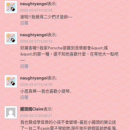
naughtyangel
表示:
2009-03-0715:00:55
謝啦!!我覺得二少們才是帥~~
回覆
naughtyangel
表示:
2009-03-0715:05:13
好厲害喔!!我家Porsche是聽到音樂都會&quot;搖
&quot;的那一種，還不知他喜歡什麼，在等他大一點吧
~~
回覆
naughtyangel
表示:
2009-03-0715:06:59
小恩真棒~~我也喜歡小提琴..
回覆
饅頭媽Claire
表示:
2009-03-0723:58:21
我也贊成學音樂的小孩不會變壞~最近小饅頭的舅公送
了一台二手casio電子琴給她,現在放在遊戲區給她亂彈,